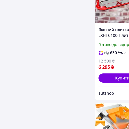
Якісний плитко
LXHTC100 Плит
1000 мм Прист
Готово до відп
різання плитк
Плиткоріз під 
630
від
₴
/міс
12 590
₴
6 295
₴
Купит
Tutshop