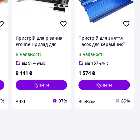
Пристрій для різання
Пристрій для зняття
Proline Прилад для
фасок для керамічної
м
різання плитки 1000мм
плитки, зносостійка
В наявності
В наявності
75900
напрямна для різання
каменю для цегли
914
157
від
₴
/міс
від
₴
/міс
мармуру
9 141
₴
1 574
₴
Купити
Купити
7%
97%
89%
ARSI
ВсеВсім