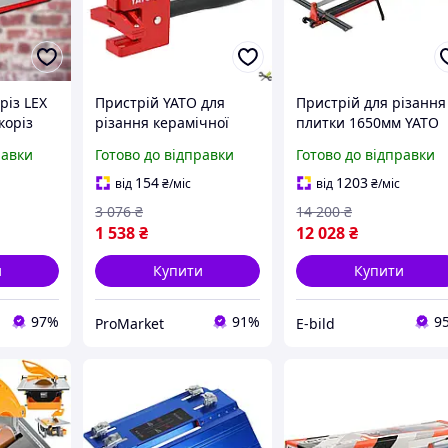
різ LEX
Пристрій YATO для
Пристрій для різання
коріз
різання керамічної
плитки 1650мм YATO
рій для
плитки максимальна
YT-37010
равки
Готово до відправки
Готово до відправки
и
товщина 14 мм
45
ширина 3 м розміри
154
1203
від
₴
/міс
від
₴
/міс
230x80x140 мм
3 076
₴
14 200
₴
1 538
₴
12 028
₴
и
Купити
Купити
97%
91%
9
ProMarket
E-bild