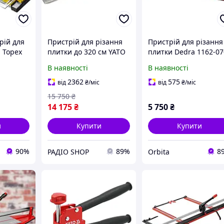
рій для
Пристрій для різання
Пристрій для різання
 Topex
плитки до 320 см YATO
плитки Dedra 1162-07
YT-36980
700 мм ручний
В наявності
В наявності
2362
575
від
₴
/міс
від
₴
/міс
15 750
₴
14 175
₴
5 750
₴
и
Купити
Купити
90%
89%
8
РАДІО SHOP
Orbita