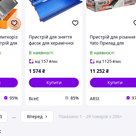
литкоріз
Пристрій для зняття
Пристрій для різання
трій для
фасок для керамічної
Yato Прилад для
и
плитки, зносостійка
різання плитки 900 м
я
В наявності
В наявності
напрямна для різання
YT-3705
каменю для цегли
157
1125
від
₴
/міс
від
₴
/міс
мармуру
1 574
₴
11 252
₴
и
Купити
Купити
95%
85%
9
ВсеЄ
ARSI
3
...
Вперед
Показано 1 - 29 товарів з 200+
ж