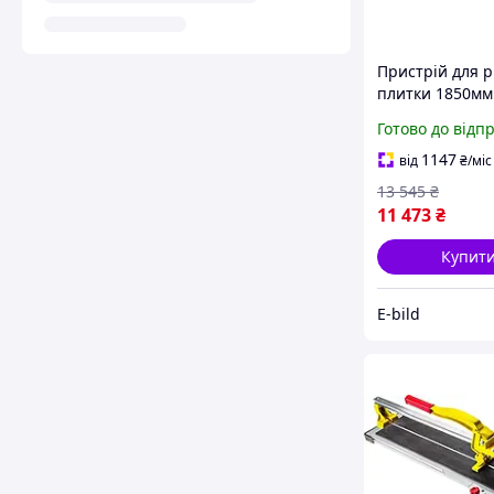
Пристрій для р
плитки 1850мм
YT-37011
Готово до відп
1147
від
₴
/міс
13 545
₴
11 473
₴
Купит
E-bild