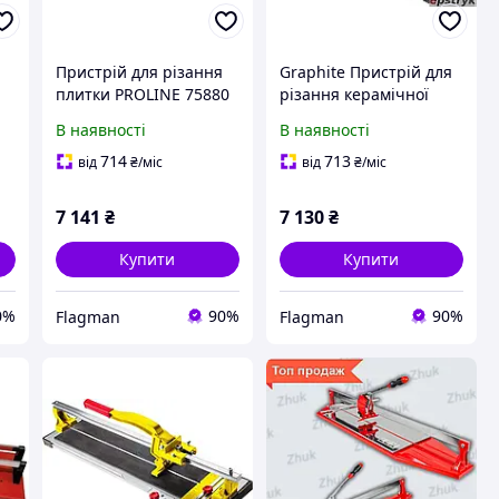
Пристрій для різання
Graphite Пристрій для
плитки PROLINE 75880
різання керамічної
плитки Topex 16B273
В наявності
В наявності
1000 мм
714
713
від
₴
/міс
від
₴
/міс
7 141
₴
7 130
₴
Купити
Купити
0%
90%
90%
Flagman
Flagman