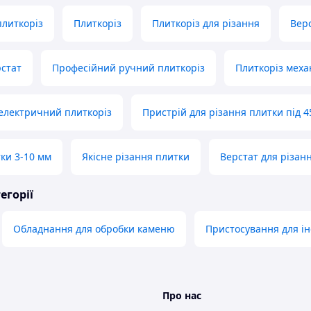
литкоріз
Плиткоріз
Плиткоріз для різання
Верс
стат
Професійний ручний плиткоріз
Плиткоріз меха
електричний плиткоріз
Пристрій для різання плитки під 4
тки 3-10 мм
Якісне різання плитки
Верстат для різан
егорії
Обладнання для обробки каменю
Пристосування для ін
Про нас