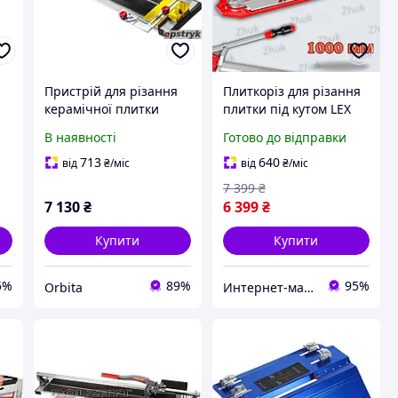
Пристрій для різання
Плиткоріз для різання
керамічної плитки
плитки під кутом LEX
Topex 16B273 1000 мм
LXHTC100 Пристрій для
В наявності
Готово до відправки
різання плитки
713
640
від
₴
/міс
від
₴
/міс
7 399
₴
7 130
₴
6 399
₴
Купити
Купити
5%
89%
95%
Orbita
Интернет-магазин Zhuk