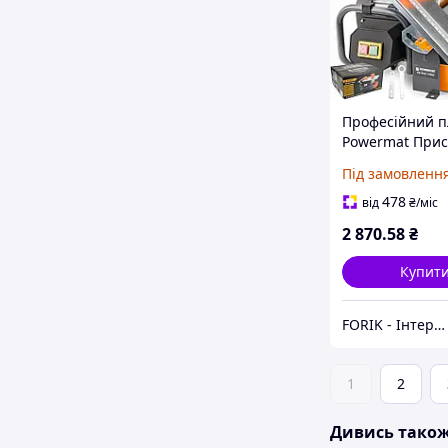
Професійний п
Powermat Прис
різання плитк
Під замовленн
478
від
₴
/міс
2 870
.58
₴
Купит
FORIK - Інтернет гіпермаркет
1
2
Дивись тако