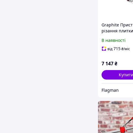
Graphite Прист
різання плитки
16B272 800 мм
В наявності
керамічна
715
від
₴
/міс
7 147
₴
Купит
Flagman