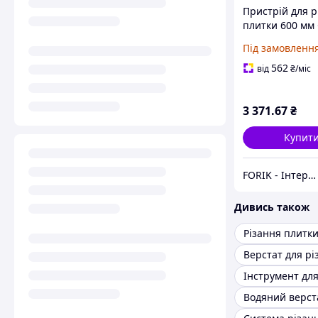
Пристрій для р
плитки 600 мм
G30106
Під замовленн
562
від
₴
/міс
3 371
.67
₴
Купит
FORIK - Інтернет гіпермаркет
Дивись також