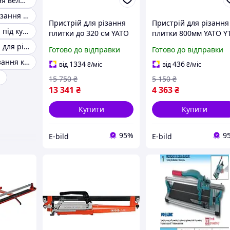
Система різання великоформатної плитки
Машина для різання плитки
Пристрій для різання
Пристрій для різання
Різання плитки під кутом
плитки до 320 см YATO
плитки 800мм YATO YT
YT-36980
37000
Пристосування для різання плитки
Готово до відправки
Готово до відправки
Верстат для різання керамічної плитки
1334
436
від
₴
/міс
від
₴
/міс
и
15 750
₴
5 150
₴
13 341
₴
4 363
₴
Купити
Купити
95%
9
E-bild
E-bild