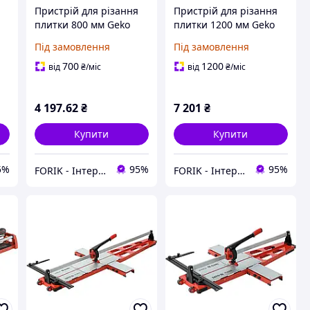
Пристрій для різання
Пристрій для різання
плитки 800 мм Geko
плитки 1200 мм Geko
G30108
G30117
Під замовлення
Під замовлення
700
1200
від
₴
/міс
від
₴
/міс
4 197
.62
₴
7 201
₴
Купити
Купити
5%
95%
95%
FORIK - Інтернет гіпермаркет
FORIK - Інтернет гіпермаркет