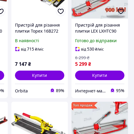
Пристрій для різання
Пристрій для різання
0
плитки Topex 16B272
плитки LEX LXHTC90
800 мм керамічна
Якісний плиткоріз 900
В наявності
Готово до відправки
мм Ручні плиткорези
715
530
від
₴
/міс
від
₴
/міс
6 299
₴
7 147
₴
5 299
₴
Купити
Купити
9%
89%
95%
Orbita
Интернет-магазин Zhuk