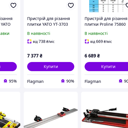
ізання
Пристрій для різання
Пристрій для різання
 YATO
плитки YATO YT-3703
плитки Proline 75860
630 мм ручний
600 мм
равки
В наявності
В наявності
738
669
від
₴
/міс
від
₴
/міс
7 377
₴
6 689
₴
и
Купити
Купити
95%
90%
9
Flagman
Flagman