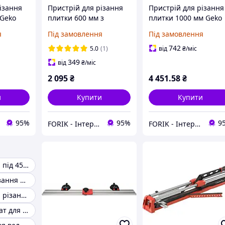
ізання
Пристрій для різання
Пристрій для різання
 Geko
плитки 600 мм з
плитки 1000 мм Geko
кільцевою пилкою
G30116
я
Під замовлення
Під замовлення
Geko G30102
742
5.0
(1)
від
₴
/міс
349
від
₴
/міс
2 095
₴
4 451
.58
₴
и
Купити
Купити
95%
95%
9
FORIK - Інтернет гіпермаркет
FORIK - Інтернет гіпермаркет
Різання плитки під 45 градусів
Верстат для різання плитки
Інструмент для різання плитки
Водяний верстат для різання плитки