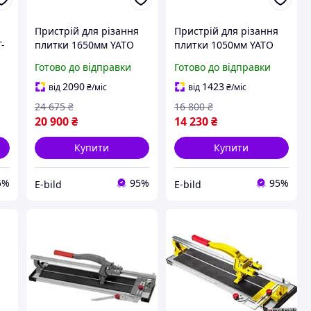
Пристрій для різання
Пристрій для різання
-
плитки 1650мм YATO
плитки 1050мм YATO
YT-37017
YT-37015
Готово до відправки
Готово до відправки
2090
1423
від
₴
/міс
від
₴
/міс
24 675
₴
16 800
₴
20 900
₴
14 230
₴
Купити
Купити
5%
95%
95%
E-bild
E-bild