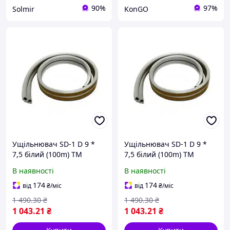
90%
97%
Solmir
KonGO
Ущільнювач SD-1 D 9 *
Ущільнювач SD-1 D 9 *
7,5 білий (100m) ТМ
7,5 білий (100m) ТМ
SANOK "Ax"
SANOK "Ts"
В наявності
В наявності
174
174
від
₴
/міс
від
₴
/міс
1 490
.30
₴
1 490
.30
₴
1 043
.21
₴
1 043
.21
₴