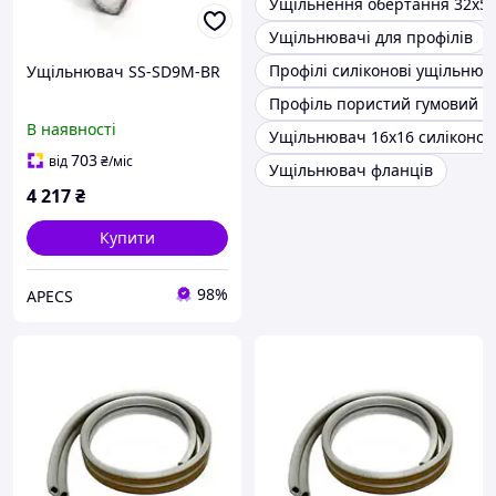
Ущільнення обертання 32х5
Ущільнювачі для профілів
Профілі силіконові ущільнюв
Ущільнювач SS-SD9M-BR
Профіль пористий гумовий у
В наявності
Ущільнювач 16х16 силіконо
703
від
₴
/міс
Ущільнювач фланців
4 217
₴
Купити
98%
APECS