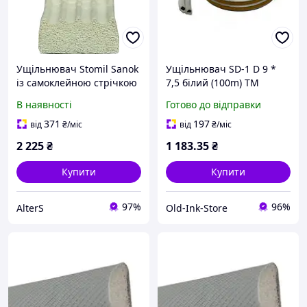
Ущільнювач Stomil Sanok
Ущільнювач SD-1 D 9 *
із самоклейною стрічкою
7,5 білий (100m) ТМ
(Е-профіль, 9х3 мм) 150 м
SANOK
В наявності
Готово до відправки
білий SD-67
371
197
від
₴
/міс
від
₴
/міс
2 225
₴
1 183
.35
₴
Купити
Купити
97%
96%
AlterS
Old-Ink-Store