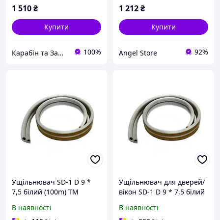
1 510
₴
1 212
₴
Купити
Купити
100%
92%
Карабін та Замок: Дверна фурнітур Оптом
Angel Store
Ущільнювач SD-1 D 9 *
Ущільнювач для дверей/
7,5 білий (100m) ТМ
вікон SD-1 D 9 * 7,5 білий
SANOK
(100m) ТМ SANOK FG
В наявності
В наявності