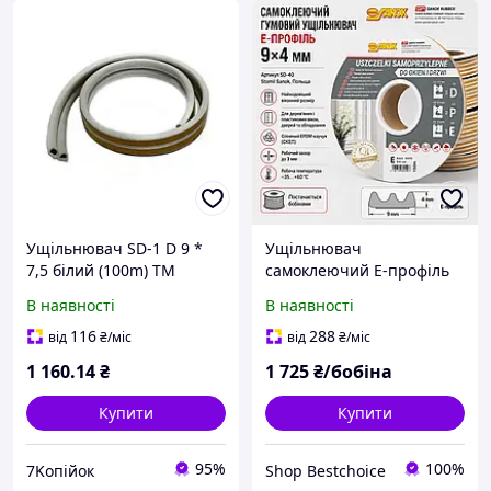
Ущільнювач SD-1 D 9 *
Ущільнювач
7,5 білий (100m) ТМ
самоклеючий E-профіль
SANOK
9х4 мм EPDM Stomil Sanok
В наявності
В наявності
для вікон, дверей,
виробництва (SD-40)
116
288
від
₴
/міс
від
₴
/міс
1 160
.14
₴
1 725
₴/бобіна
Купити
Купити
95%
100%
7Koпійок
Shop Bestchoiсe