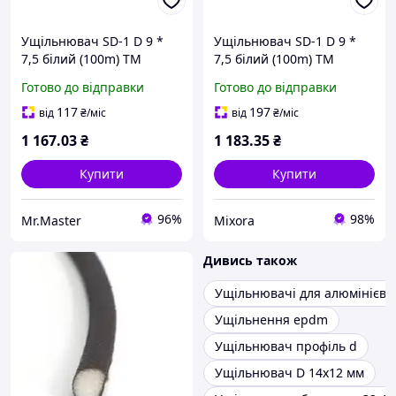
Ущільнювач SD-1 D 9 *
Ущільнювач SD-1 D 9 *
7,5 білий (100m) ТМ
7,5 білий (100m) ТМ
SANOK
SANOK
Готово до відправки
Готово до відправки
117
197
від
₴
/міс
від
₴
/міс
1 167
.03
₴
1 183
.35
₴
Купити
Купити
96%
98%
Mr.Master
Mixora
Дивись також
Ущільнювачі для алюмінієви
Ущільнення epdm
Ущільнювач профіль d
Ущільнювач D 14х12 мм