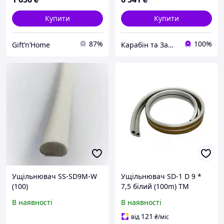
Купити
Купити
87%
100%
Gift’n’Home
Карабін та Замок: Дверна фурнітур Оптом
Ущільнювач SS-SD9M-W
Ущільнювач SD-1 D 9 *
(100)
7,5 білий (100m) ТМ
SANOK
В наявності
В наявності
121
від
₴
/міс