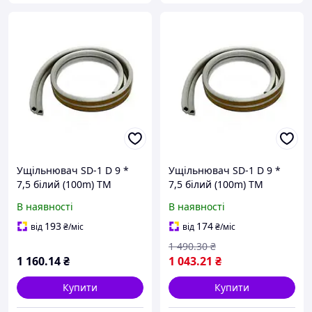
Ущільнювач SD-1 D 9 *
Ущільнювач SD-1 D 9 *
7,5 білий (100m) ТМ
7,5 білий (100m) ТМ
SANOK
SANOK "Kg"
В наявності
В наявності
193
174
від
₴
/міс
від
₴
/міс
1 490
.30
₴
1 160
.14
₴
1 043
.21
₴
Купити
Купити