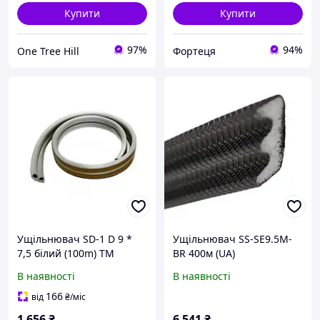
Купити
Купити
97%
94%
One Tree Hill
Фортеця
Ущільнювач SD-1 D 9 *
Ущільнювач SS-SE9.5M-
7,5 білий (100m) ТМ
BR 400м (UA)
SANOK
В наявності
В наявності
166
від
₴
/міс
1 656
₴
6 541
₴