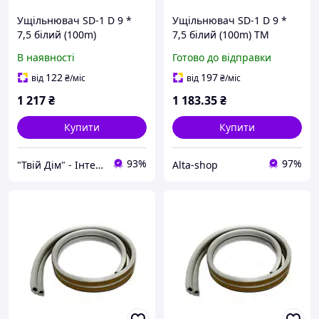
Ущільнювач SD-1 D 9 *
Ущільнювач SD-1 D 9 *
7,5 білий (100m)
7,5 білий (100m) ТМ
ТМSANOK
SANOK
В наявності
Готово до відправки
122
197
від
₴
/міс
від
₴
/міс
1 217
₴
1 183
.35
₴
Купити
Купити
93%
97%
"Твій Дім" - Інтернет-гіпермаркет
Alta-shop