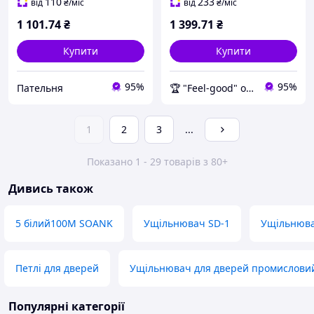
110
233
від
₴
/міс
від
₴
/міс
1 101
.74
₴
1 399
.71
₴
Купити
Купити
95%
95%
Пательня
🏆 "Feel-good" онлайн-магазин
1
2
3
...
Показано 1 - 29 товарів з 80+
Дивись також
5 білий100М SOANK
Ущільнювач SD-1
Ущільнюва
Петлі для дверей
Ущільнювач для дверей промислови
Популярні категорії