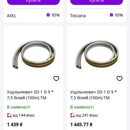
Купити
Купити
95%
95%
AXEL
Toscana
Ущільнювач SD-1 D 9 *
Ущільнювач SD-1 D 9 *
7,5 білий (100m) ТМ
7,5 білий (100m) ТМ
SANOK
SANOK
В наявності
В наявності
144
241
від
₴
/міс
від
₴
/міс
1 439
₴
1 445
.77
₴