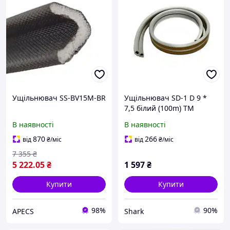
Ущільнювач SS-BV15M-BR
Ущільнювач SD-1 D 9 *
7,5 білий (100m) ТМ
SANOK
В наявності
В наявності
870
266
від
₴
/міс
від
₴
/міс
7 355
₴
5 222
.05
₴
1 597
₴
Купити
Купити
98%
90%
APECS
Shark