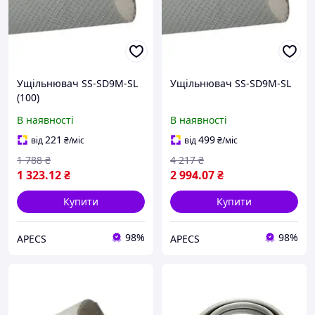
Ущільнювач SS-SD9M-SL
Ущільнювач SS-SD9M-SL
(100)
В наявності
В наявності
221
499
від
₴
/міс
від
₴
/міс
1 788
₴
4 217
₴
1 323
.12
₴
2 994
.07
₴
Купити
Купити
98%
98%
APECS
APECS