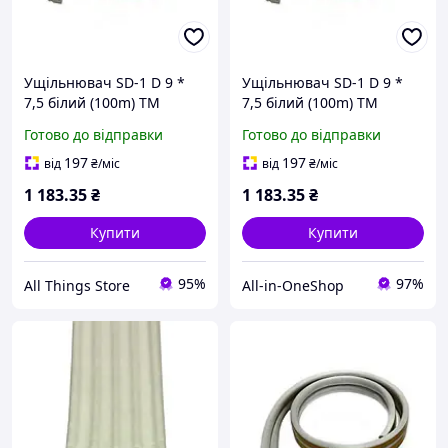
Ущільнювач SD-1 D 9 *
Ущільнювач SD-1 D 9 *
7,5 білий (100m) ТМ
7,5 білий (100m) ТМ
SANOK
SANOK
Готово до відправки
Готово до відправки
197
197
від
₴
/міс
від
₴
/міс
1 183
.35
₴
1 183
.35
₴
Купити
Купити
95%
97%
All Things Store
All-in-OneShop