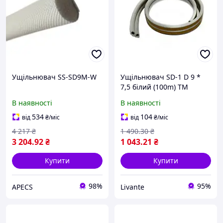
Ущільнювач SS-SD9M-W
Ущільнювач SD-1 D 9 *
7,5 білий (100m) ТМ
SANOK "Lv"
В наявності
В наявності
534
104
від
₴
/міс
від
₴
/міс
4 217
₴
1 490
.30
₴
3 204
.92
₴
1 043
.21
₴
Купити
Купити
98%
95%
APECS
Livante