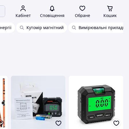
Кабінет
Сповіщення
Обране
Кошик
нергії
Кутомір магнітний
Вимірювальні прилади