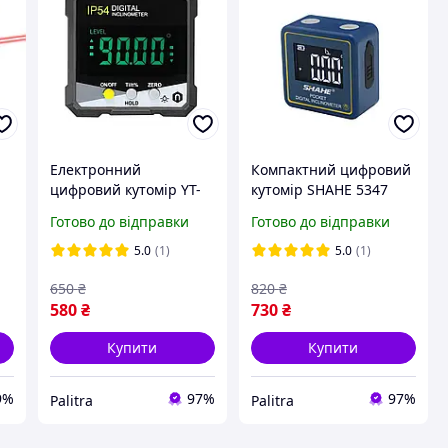
Електронний
Компактний цифровий
цифровий кутомір YT-
кутомір SHAHE 5347
006 Yellow інклінометр
Mini з вбудованим
Готово до відправки
Готово до відправки
міні рівень з магнітом
акумулятором
та вологозахистом
5.0
(1)
5.0
(1)
и
650
₴
820
₴
580
₴
730
₴
Купити
Купити
9%
97%
97%
Palitra
Palitra