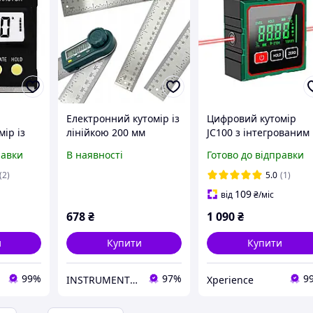
Електронний кутомір із
Цифровий кутомір
ір із
лінійкою 200 мм
JC100 з інтегрованим
тронний
PROTESTER 5423-200
акумулятором,
равки
В наявності
Готово до відправки
метр
лазерними
градусів
покажчиками та
(2)
5.0
(1)
магнітними основам
109
від
₴
/міс
678
₴
1 090
₴
и
Купити
Купити
99%
97%
9
INSTRUMENT DOM
Xperience