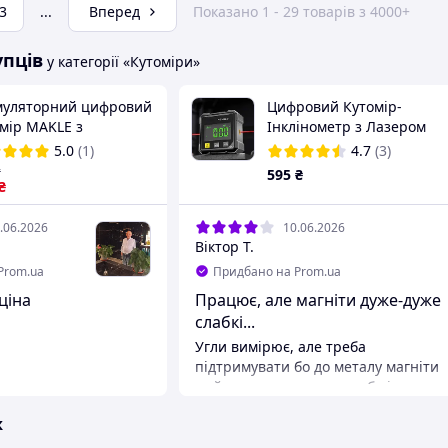
3
...
Вперед
Показано 1 - 29 товарів з 4000+
упців
у категорії «Кутоміри»
муляторний цифровий
Цифровий Кутомір-
омір MAKLE з
Інклінометр з Лазером
ерними вказівниками
5.0
(1)
4.7
(3)
магнітними основами
₴
595
₴
лінометр
₴
.06.2026
10.06.2026
Віктор Т.
Prom.ua
Придбано на Prom.ua
ціна
Працює, але магніти дуже-дуже
слабкі...
Угли вимірює, але треба
підтримувати бо до металу магніти
майже не тримають,,треба інша
підтримка щоб
ж
тримався...але,,товаром
задоволення є,чіткий Луч для