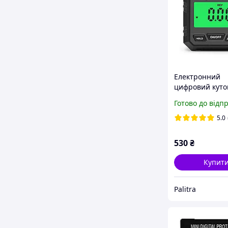
Електронний
цифровий куто
PWM-DI720 Чо
Готово до відп
інклінометр мі
з магнітом
5.0
530
₴
Купит
Palitra