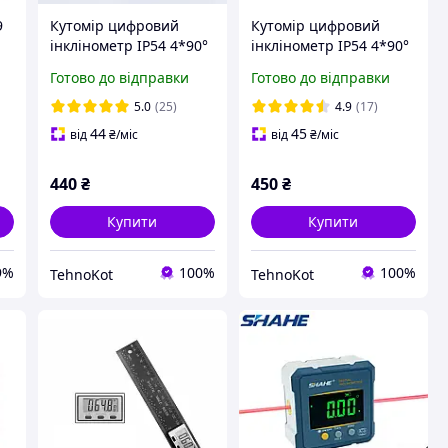
9
Кутомір цифровий
Кутомір цифровий
інклінометр IP54 4*90°
інклінометр IP54 4*90°
ETOPOO
з магнітною основою
Готово до відправки
Готово до відправки
5.0
(25)
4.9
(17)
44
45
від
₴
/міс
від
₴
/міс
440
₴
450
₴
Купити
Купити
9%
100%
100%
TehnoKot
TehnoKot