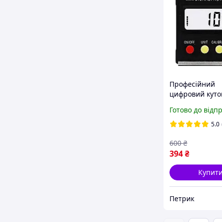
Професійний
цифровий кутом
дисплеєм елек
Готово до відп
рівень інкліно
магнітний 360-
5.0
600
₴
394
₴
Купит
Петрик