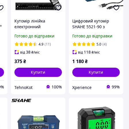
Кутомір лінійка
Цифровий кутомір
°
електронний
SHAHE 5521-90 з
цифровий 200мм
інтегрованим
Готово до відправки
Готово до відправки
багатофункіональний
акумулятором,
лазерними
4.9
(11)
5.0
(4)
покажчиками та
38
118
від
₴
/міс
від
₴
/міс
магнітними основами
375
₴
1 180
₴
Купити
Купити
0%
100%
99%
TehnoKot
Xperience