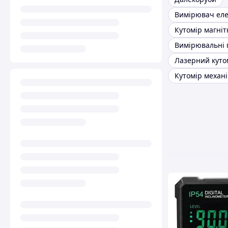
Кутомір магні
Вимірювальні
Лазерний куто
Кутомір механ