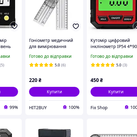
мір
Гоніометр медичний
Кутомір цифровий
івень
для вимірювання
інклінометр IP54 4*90
гнітний
рухливості суглобів 380
равки
Готово до відправки
Готово до відправки
мм 360°
(5)
5.0
(6)
5.0
(3)
220
₴
450
₴
и
Купити
Купити
99%
100%
10
HIT2BUY
Fix Shop