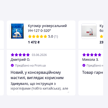
Кутомір універсальний
Куто
УН-127 0-320°
болті
5.0
(1)
1 472
₴
230
03.06.2026
17.
Дмитрий О.
Микола З.
Придбано на Prom.ua
Придбано на P
Новий, у консерваційному
Товар гарног
мастилі, виглядає корисним
Здивувало, що інструкція з
ієрогліфами (тобто китайська), але
інтуїтивно зрозуміло, що то способи
використання. Складається з
декількох частин, що кріпляться
гвинтами: сам кутомір, косинець на