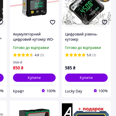
Акумуляторний
Цифровий рівень-
°
цифровий кутомір WD-
кутомір
105 з лазерними
Готово до відправки
Готово до відправки
вказівниками
інклінометр 4 магнітні
4.8
(5)
5.0
(3)
основи
950
₴
850
₴
585
₴
Купити
Купити
0%
100%
100%
Крафт
Lucky Day