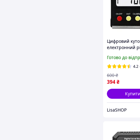
Цифровий куто
електронний р
інклінометр ма
Готово до відп
360-градусів
4.2
600
₴
394
₴
Купит
LisaSHOP