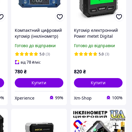
Компактний цифровий
Кутомір електронний
кутомір (інклінометр)
Power metet Digital
SHAHE 5346 Mini з
Inclometr (4x90°; ±0,2°)
Готово до відправки
Готово до відправки
вбудованим
з магнітними
и
акумулятором
тримачами
5.0
(3)
5.0
(3)
78
від
₴
/міс
780
₴
820
₴
Купити
Купити
9%
99%
100%
Xperience
Xm-Shop