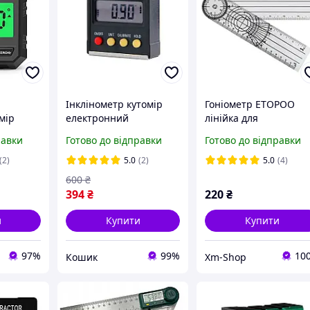
Інклінометр кутомір
Гоніометр ETOPOO
мір
електронний
лінійка для
рний
магнітний кутомірний
вимірювання
равки
Готово до відправки
Готово до відправки
ні рівень
інструмент 360-
рухливості суглобів 3
градусів
мм 360°
(2)
5.0
(2)
5.0
(4)
600
₴
394
₴
220
₴
и
Купити
Купити
97%
99%
10
Кошик
Xm-Shop