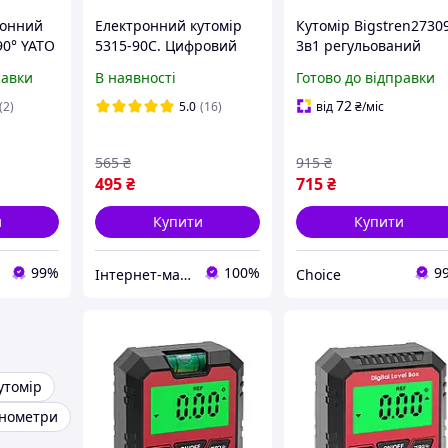
ронний
Електронний кутомір
Кутомір Bigstren2730
90° YATO
5315-90C. Цифровий
3в1 регульований
інклінометр з
алюмінієвий 0 270°,
равки
В наявності
Готово до відправки
магнітним кріпленням
500 мм, столярний, з
рівнем, циркулем та
72
(2)
5.0
(16)
від
₴
/міс
олівцем
565
₴
915
₴
495
₴
715
₴
и
Купити
Купити
99%
100%
9
Інтернет-магазин HoXer
Choice
утомір
інометри