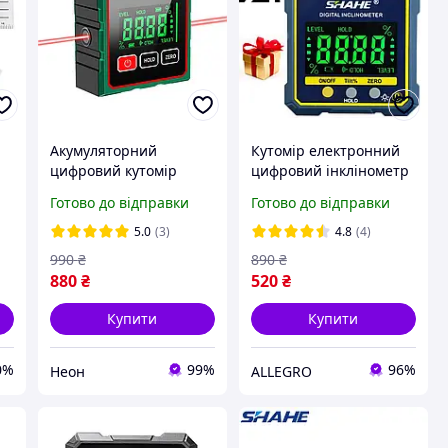
Акумуляторний
Кутомір електронний
цифровий кутомір
цифровий інклінометр
JC200 з лазерними
IP54 4*90° Shahe
Готово до відправки
Готово до відправки
80
вказівниками та 4
магнітними основами
5.0
(3)
4.8
(4)
990
₴
890
₴
880
₴
520
₴
Купити
Купити
0%
99%
96%
Неон
ALLEGRO