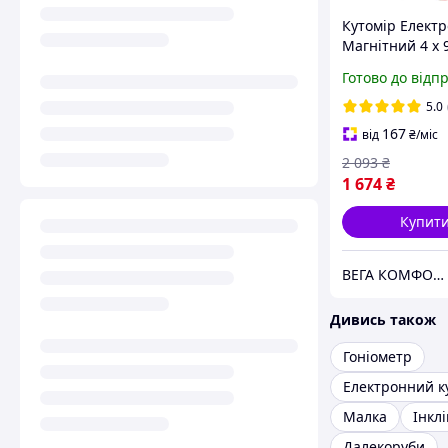
Кутомір Елект
Магнітний 4 х 
(YT-71000)
Готово до відп
5.0
167
від
₴
/міс
2 093
₴
1 674
₴
Купит
ВЕГА КОМФОРТ
Дивись також
Гоніометр
Електронний к
Малка
Інкл
Далекоруби