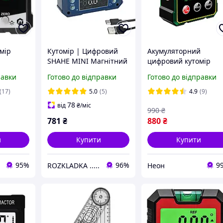
мір
Кутомір | Цифровий
Акумуляторний
SHAHE MINI Магнітний
цифровий кутомір
 IP54
Інклінометр
JC100 з лазерними
равки
Готово до відправки
Готово до відправки
Перезарядний | Type-C
вказівниками та
| Digital Angle Gauge
магнітними основам
(17)
5.0
(5)
4.9
(9)
78
від
₴
/міс
990
₴
781
₴
880
₴
и
Купити
Купити
95%
96%
9
ROZKLADKA .....
Неон