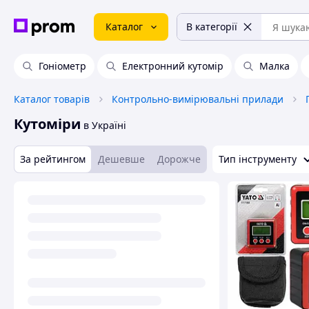
Каталог
В категорії
Гоніометр
Електронний кутомір
Малка
Каталог товарів
Контрольно-вимірювальні прилади
Кутоміри
в Україні
За рейтингом
Дешевше
Дорожче
Тип інструменту