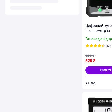
Цифровий куто
інклінометр із
вологозахистом
Готово до відп
4.9
820
₴
520
₴
Купит
ATOM