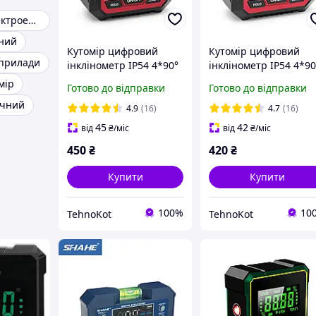
Вимірювач електроенергії
тний
Кутомір цифровий
Кутомір цифровий
 прилади
інклінометр IP54 4*90°
інклінометр IP54 4*90
магнітний
магнітний
мір
Готово до відправки
Готово до відправки
електронний
електронний
ічний
4.9
(16)
4.7
(16)
45
42
від
₴
/міс
від
₴
/міс
450
₴
420
₴
Купити
Купити
100%
10
TehnoKot
TehnoKot