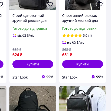
t2
Сірий однотонний
Спортивний рюкзак
зручний рюкзак для
зручний місткий для
подорожей і
прогулянок з якісних
Готово до відправки
Готово до відправки
щоденного
матеріалів для
використання міцний
ноутбука чорний Nike
62
від
₴
/міс
5.0
(1)
універсальний для
65
від
₴
/міс
міста роботи на кожен
832
₴
868
₴
день
624
₴
651
₴
Купити
Купити
1%
99%
99%
Star Look
Star Look