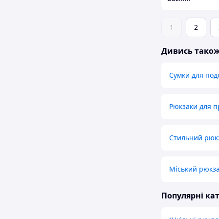
1
2
Дивись тако
Сумки для по
Рюкзаки для п
Стильний рюкз
Міський рюкза
Популярні кат