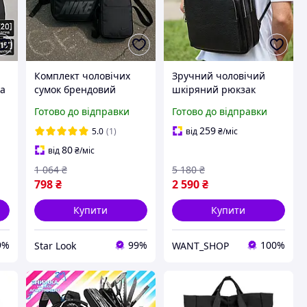
Комплект чоловічих
Зручний чоловічий
ка
сумок брендовий
шкіряний рюкзак
чорний рюкзак Nike
42х30х16, практичний
Готово до відправки
Готово до відправки
гарної якості і зручна
аксесуар для ноутбука
чорна вулична
та документів, чорний
259
5.0
(1)
від
₴
/міс
барсетка найк для
80
від
₴
/міс
чоловіків
1 064
₴
5 180
₴
798
₴
2 590
₴
Купити
Купити
9%
99%
100%
Star Look
WANT_SHOP