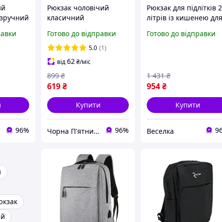
ий
Рюкзак чоловічий
Рюкзак для підлітків 
 зручний
класичний
літрів із кишенею дл
й рюкзак
ергономічний міський
ноутбука стильний і
равки
Готово до відправки
Готово до відправки
рюкзак
зручний місткий
зручний для навчанн
лянковий
практичний рюкзак
та активного
5.0
(1)
для школи
відпочинку FLAME
62
від
₴
/міс
899
₴
1 431
₴
619
₴
954
₴
и
Купити
Купити
96%
96%
9
Чорна П'ятниця
Веселка
й
юкзак
ій