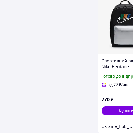
Спортивний р
Nike Heritage
повсякденний 
Готово до відп
Найк зручний 
тренувань та
77
від
₴
/міс
подорожей
770
₴
Купит
Ukraine_hub_accessory