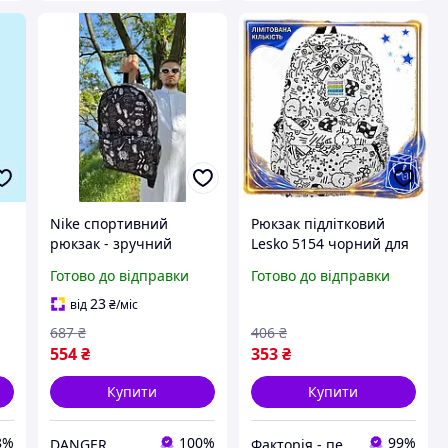
Nike спортивний
Рюкзак підлітковий
рюкзак - зручний
Lesko 5154 чорний для
формат із кишенями та
дівчаток з малюнками
Готово до відправки
Готово до відправки
я
вентиляцією
20-35 л. DM-11
23
від
₴
/міс
687
₴
406
₴
554
₴
353
₴
Купити
Купити
8%
100%
99%
DANGER
Факторія - персональна техніка