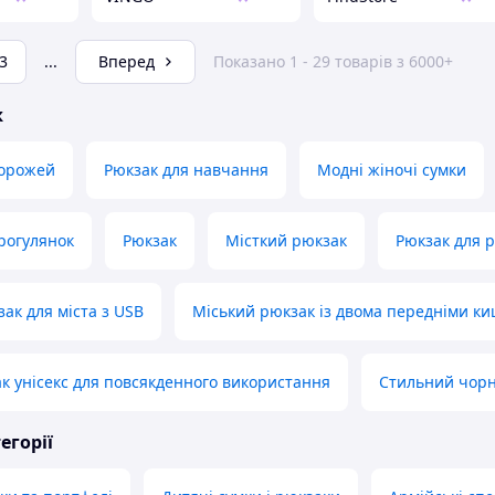
3
...
Вперед
Показано 1 - 29 товарів з 6000+
ж
дорожей
Рюкзак для навчання
Модні жіночі сумки
рогулянок
Рюкзак
Місткий рюкзак
Рюкзак для 
ак для міста з USB
Міський рюкзак із двома передніми к
к унісекс для повсякденного використання
Стильний чорн
егорії