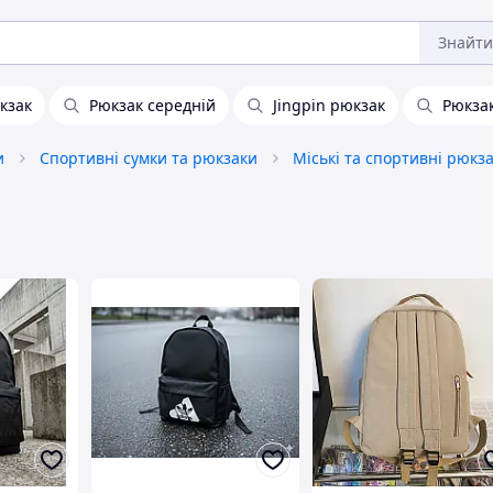
Знайти
кзак
Рюкзак середній
Jingpin рюкзак
Рюкза
и
Спортивні сумки та рюкзаки
Міські та спортивні рюкз