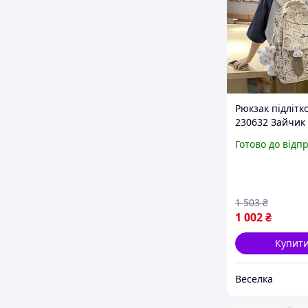
Рюкзак підлітк
230632 Зайчик
Beige ZXDKT
Готово до відп
1 503
₴
1 002
₴
Купит
Веселка