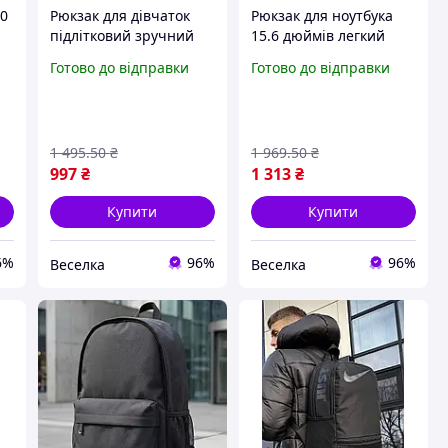
20
Рюкзак для дівчаток
Рюкзак для ноутбука
я
підлітковий зручний
15.6 дюймів легкий
стильний для
зручний для студентів і
Готово до відправки
Готово до відправки
я
навчання та активного
професіоналів з
відпочинку 20 літрів
захистом від ударів
чорний BROWN
FLAME
1 495
.50
₴
1 969
.50
₴
997
₴
1 313
₴
Купити
Купити
6%
96%
96%
Веселка
Веселка