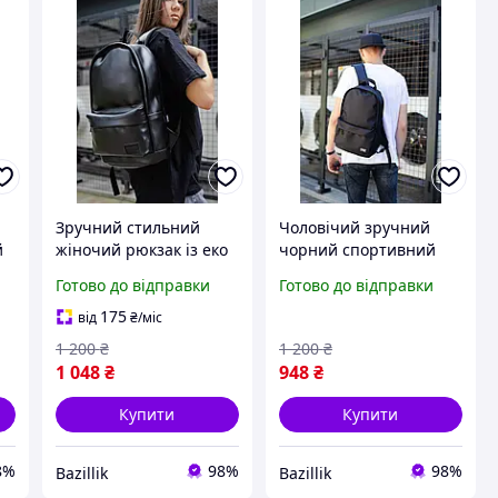
Зручний стильний
Чоловічий зручний
й
жіночий рюкзак із еко
чорний спортивний
шкіри чорний
рюкзак із
Готово до відправки
Готово до відправки
водовідштовхувальної
тканини Оксфорд
175
від
₴
/міс
1 200
₴
1 200
₴
1 048
₴
948
₴
Купити
Купити
8%
98%
98%
Bazillik
Bazillik