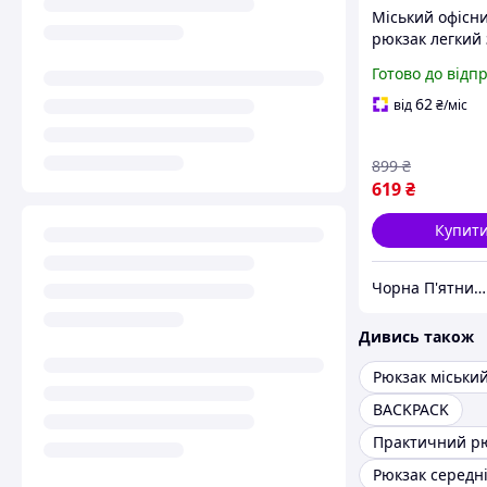
Міський офісн
рюкзак легкий
рюкзак якісни
Готово до відп
для навчання 
міський прогу
62
від
₴
/міс
з чорним лого
899
₴
619
₴
Купит
Чорна П'ятниця
Дивись також
Рюкзак міськи
BACKPACK
Практичний р
Рюкзак середн