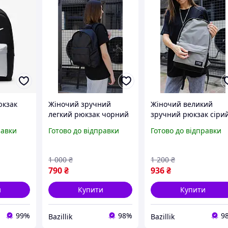
юкзак
Жіночий зручний
Жіночий великий
легкий рюкзак чорний
зручний рюкзак сіри
рюкзак
текстиль
текстиль Стильний
равки
Готово до відправки
Готово до відправки
для
жіночий рюкзак
1 000
₴
1 200
₴
790
₴
936
₴
и
Купити
Купити
99%
98%
9
Bazillik
Bazillik