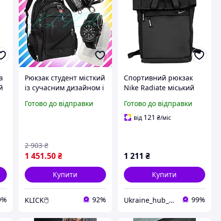
а
Рюкзак студент місткий
Спортивний рюкзак
й
із сучасним дизайном і
Nike Radiate міський
зручною організацією
рюкзак сумка Найк для
Готово до відправки
Готово до відправки
простору рюкзак для
тренувань зручний
студента чорний
стильний
121
від
₴
/міс
стильний з вели
2 903
₴
1 451
.50
₴
1 211
₴
Купити
Купити
9%
92%
99%
KLICK🖱️
Ukraine_hub_accessory