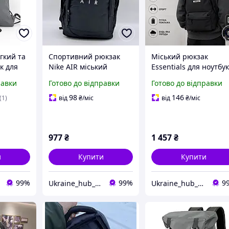
гкий та
Спортивний рюкзак
Міський рюкзак
к для
Nike AIR міський
Essentials для ноутбу
увань у
рюкзак сумка для
водонепроникний
равки
Готово до відправки
Готово до відправки
подорожей зручний
чорний зручний
рюкзак для тренувань
чорний рюкзак Fog
98
146
(1)
від
₴
/міс
від
₴
/міс
977
₴
1 457
₴
и
Купити
Купити
99%
99%
9
Ukraine_hub_accessory
Ukraine_hub_accessory