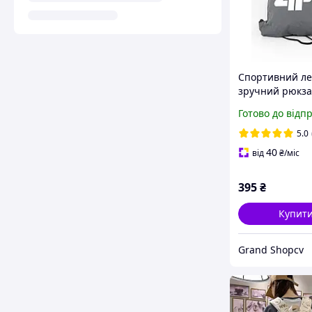
Спортивний ле
зручний рюкза
спорту чи трен
Готово до відп
сірому кольорі
5.0
40
від
₴
/міс
395
₴
Купит
Grand Shopcv