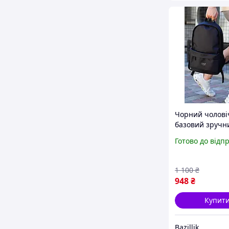
Чорний чолові
базовий зручн
рюкзак для що
Готово до відп
використання 
школи
1 100
₴
948
₴
Купит
Bazillik