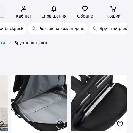
Кабінет
Сповіщення
Обране
Кошик
ки backpack
Рюкзак на кожен день
Зручний рюкзак
аки
Зручні рюкзаки