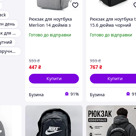
ack
Рюкзак для ноутбука
Рюкзак для ноутбука 
ен день
Merlion 14 дюймів з
15.6 дюйма чорний
роз'ємом USB синій
нейлон з виходом під
Зручний рюкзак для міста
Готово до відправки
Готово до відправки
компактний та зручний
usb кабель зручний
утний
mayak
міський flamingo
Повсякденний зручний рюкзак
559
₴
959
₴
447
₴
767
₴
Купити
Купити
91%
9
Бузина
Бузина