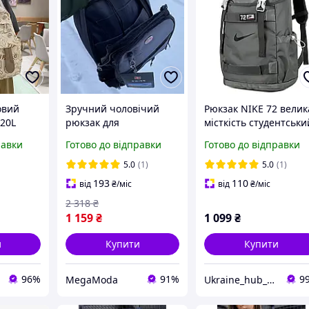
овий
Зручний чоловічий
Рюкзак NIKE 72 велик
 20L
рюкзак для
місткість студентськи
повсякденних справ
дорожній для
равки
Готово до відправки
Готово до відправки
органайзер для
подорожей зручний
ноутбука міські Стильні
для ноутбука міський
5.0
(1)
5.0
(1)
дорожні рюкзаки
стильн Сірий
193
110
від
₴
/міс
від
₴
/міс
2 318
₴
1 159
₴
1 099
₴
и
Купити
Купити
96%
91%
9
MegaModa
Ukraine_hub_accessory