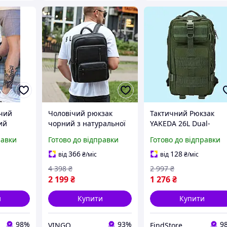
чий
Чоловічий рюкзак
Тактичний Рюкзак
ий
чорний з натуральної
YAKEDA 26L Dual-
денного
шкіри міський для
Compartment міцний,
равки
Готово до відправки
Готово до відправки
або
чоловіків зручний на
зручний і місткий дл
щодень для документів
спорту, подорожей і
366
128
від
₴
/міс
від
₴
/міс
і ноутбука шкіряний
туризму
4 398
₴
2 997
₴
2 199
₴
1 276
₴
и
Купити
Купити
98%
93%
9
VINGO
FindStore