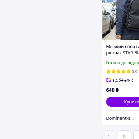
Міський спорт
рюкзак STAR Bl
чорний тканин
Готово до відп
повсякденного
молодіжний як
5.0
64
від
₴
/міс
640
₴
Купит
Dominant-shop.com.ua
1
2