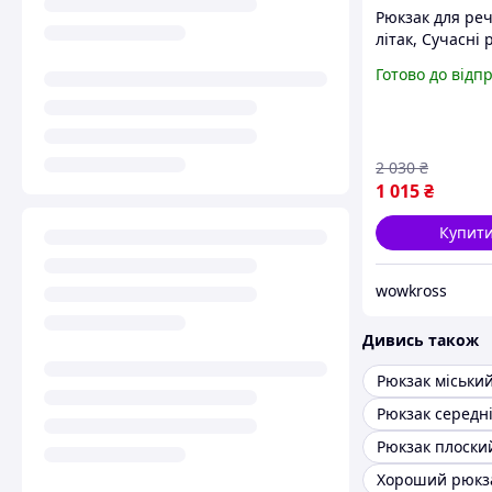
Рюкзак для реч
літак, Сучасні
для підлітків,
Готово до відп
Чоловічий міц
вологозахисни
TH-34 NEW
2 030
₴
1 015
₴
Купит
wowkross
Дивись також
Рюкзак міськи
Рюкзак середн
Рюкзак плоски
Хороший рюкз