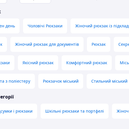
ж
ен день
Чоловічі Рюкзаки
Жіночий рюкзак із підкла
ак
Жіночий рюкзак для документів
Рюкзак
Секр
кзаки
Якісний рюкзак
Комфортний рюкзак
Місь
та з поліестеру
Рюкзачок міський
Стильний міський
егорії
цсумки і рюкзаки
Шкільні рюкзаки та портфелі
Жіночі