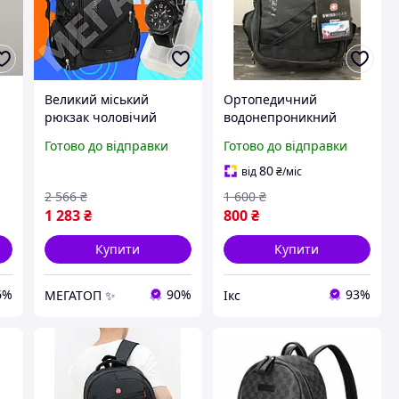
Великий міський
Ортопедичний
рюкзак чоловічий
водонепроникний
й
чорний стильний
рюкзак заряджання,
Готово до відправки
Готово до відправки
модний чоловічий
повсякденний зручний
рюкзак дорожній
рюкзак, чоловічі якісні
80
від
₴
/міс
рюкзак повсякденний
рюкзаки
2 566
₴
1 600
₴
якісний
1 283
₴
800
₴
Купити
Купити
6%
90%
93%
МЕГАТОП ✨
Ікс