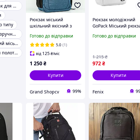
Зручний рюкзак для міста
и
Рюкзак міський
Рюкзак молодіжний
о типу
шкільний якісний з
GoPack Міський рюкз
кишенею для ноутбука
Повсякденні шкільні
Повсякденний зручний рюкзак
Готово до відправки
Готово до відправки
молодіжний місткий
рюкзаки Рюкзак для
Рюкзак стильний міський для чоловіків
повсякденний USB
підлітка Якісний
5.0
(1)
рюкзак
Рюкзак міський полотняний
125
від
₴
/міс
1 215
₴
1 250
₴
972
₴
Купити
Купити
99%
9
Grand Shopcv
Fenix