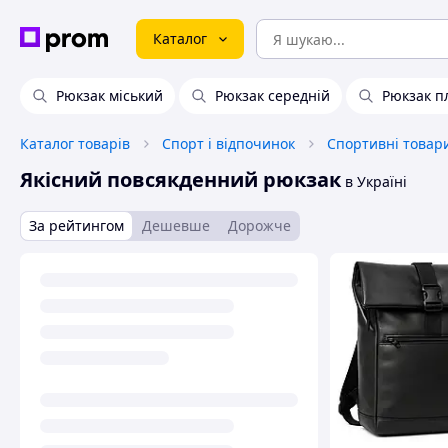
Каталог
Рюкзак міський
Рюкзак середній
Рюкзак п
Каталог товарів
Спорт і відпочинок
Спортивні товар
Якісний повсякденний рюкзак
в Україні
За рейтингом
Дешевше
Дорожче