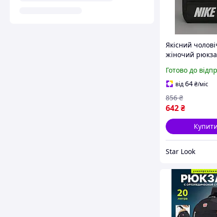
Якісний чолові
жіночий рюкза
щільний повся
Готово до відп
для ручної пок
літак надійний
64
від
₴
/міс
кожен день
856
₴
642
₴
Купит
Star Look