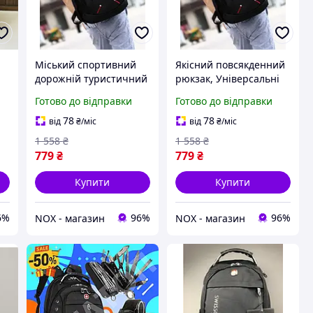
Міський спортивний
Якісний повсякденний
дорожній туристичний
рюкзак, Універсальні
рюкзак (Вологостійкий,
рюкзаки
Готово до відправки
Готово до відправки
ий
45х31х16 см), NOX
(Вологостійкий,
45х31х16 см), Чорний
78
78
від
₴
/міс
від
₴
/міс
рюкзак, NOX
1 558
₴
1 558
₴
779
₴
779
₴
Купити
Купити
6%
96%
96%
NOX - магазин
NOX - магазин