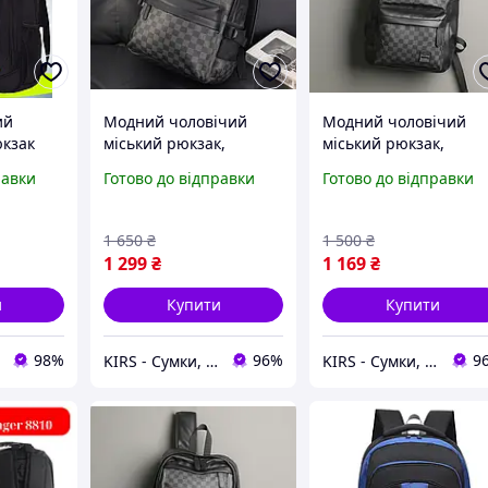
ий
Модний чоловічий
Модний чоловічий
кзак
міський рюкзак,
міський рюкзак,
,
повсякденний місткий
повсякденний містки
равки
Готово до відправки
Готово до відправки
Якісний
рюкзак на плечі для
рюкзак на плечі для
рюкзак,
чоловіків якісний
чоловіків якісний
1 650
₴
1 500
₴
1 299
₴
1 169
₴
и
Купити
Купити
98%
96%
9
KIRS - Сумки, рюкзаки, портфелі, клатчі, наручні годинники оптом і в роздріб
KIRS - Сумки, рюкзаки, портфелі, клатчі, наручні годинники оптом і в роздріб