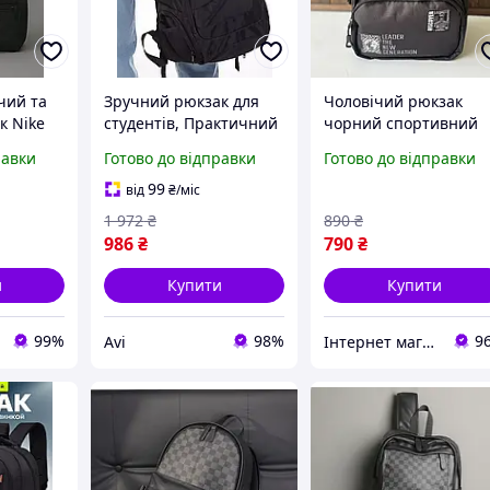
чий та
Зручний рюкзак для
Чоловічий рюкзак
к Nike
студентів, Практичний
чорний спортивний
кденний
підлітковий рюкзак (З
якісний молодіжний
равки
Готово до відправки
Готово до відправки
лажі в
дощовиком, 32л), AVI
повсякденний зручн
 на
вмістимий
99
від
₴
/міс
1 972
₴
890
₴
986
₴
790
₴
и
Купити
Купити
99%
98%
9
Avi
Інтернет магазин сумок та аксесуарів BarBags