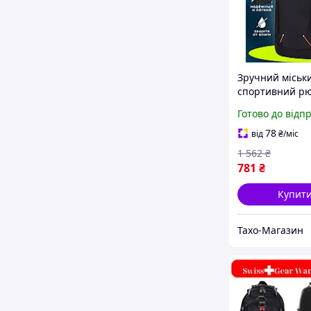
Зручний міськ
спортивний рю
(Вологостійкий
Готово до відп
45х31х16 см), 
повсякденний 
78
від
₴
/міс
THO
1 562
₴
781
₴
Купит
Тахо-Магазин