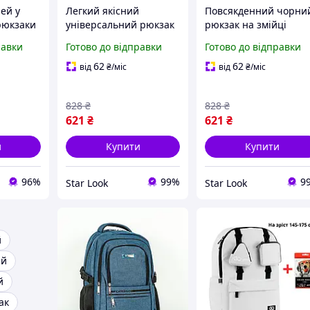
ей у
Легкий якісний
Повсякденний чорни
 рюкзаки
універсальний рюкзак
рюкзак на змійці
the north face для
якісний однотонний і
равки
Готово до відправки
Готово до відправки
ний
повсякденного
передньою кишенею
й рюкзак
використання міський
легкий для міста
62
62
від
₴
/міс
від
₴
/міс
чорного кольору із
передньою кишенею
828
₴
828
₴
621
₴
621
₴
и
Купити
Купити
96%
99%
9
Star Look
Star Look
й
ій
й
ак