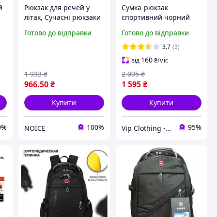
й
Рюкзак для речей у
Сумка-рюкзак
літак, Сучасні рюкзаки
спортивний чорний
з
для підлітків,
Under Armour
Готово до відправки
Готово до відправки
Чоловічий міцний
Портфель стильний
вологозахисний рюкзак
повсякденний Андер
3.7
(3)
Армор якісний
160
від
₴
/міс
1 933
₴
2 095
₴
966
.50
₴
1 595
₴
Купити
Купити
9%
100%
95%
NOICE
Vip Clothing - Інтернет магазин брендового одягу