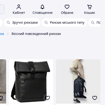
Кабінет
Сповіщення
Обране
Кошик
Зручні рюкзаки
Рюкзак міського типу
Повс
аки
Якісний повсякденний рюкзак