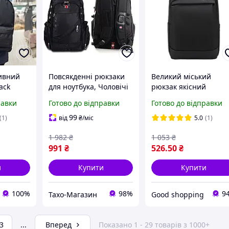
ивний
Повсякденні рюкзаки
Великий міський
ack
для ноутбука, Чоловічі
рюкзак якісний
ний для
якісні рюкзаки (З
повсякденний
равки
Готово до відправки
Готово до відправки
дощовиком, 32л), THO
ортопедичний
існий
портфель для школяр
99
(1)
від
₴
/міс
5.0
(1)
і дорослих чорний G
1 982
₴
1 053
₴
991
₴
526
.50
₴
и
Купити
Купити
100%
98%
9
Тахо-Магазин
Good shopping
3
...
Вперед
Показано 1 - 29 товарів з 1000+