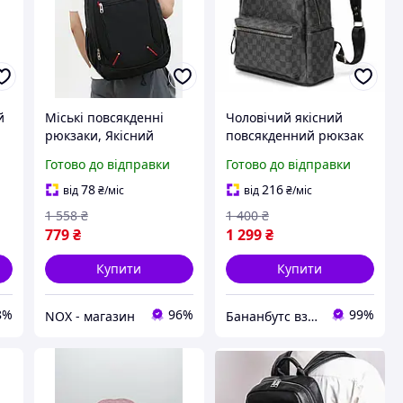
й
Міські повсякденні
Чоловічий якісний
рюкзаки, Якісний
повсякденний рюкзак
зручний рюкзак
Готово до відправки
Готово до відправки
(Вологостійкий,
я
45х31х16 см), NOX
78
216
від
₴
/міс
від
₴
/міс
1 558
₴
1 400
₴
779
₴
1 299
₴
Купити
Купити
8%
96%
99%
NOX - магазин
Бананбутс взуття сумки рюкзаки аксесуари