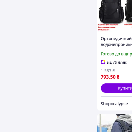
Ортопедичний
водонепроник
рюкзак зарядж
Готово до відп
повсякденний 
рюкзак, чоловіч
79
від
₴
/міс
рюкзаки Sho
1 587
₴
793
.50
₴
Купит
Shopocalypse