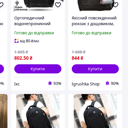
Ортопедичний
Якісний повсякденний
ак
водонепроникний
рюкзак з дощовиком,
рюкзак заряджання,
Рюкзак міський для
Готово до відправки
Готово до відправки
повсякденний зручний
навчання ноутбука,
рюкзак, чоловічі якісні
Ударостійкий рюкзак
80
від
₴
/міс
рюкзаки
для ноутбука, RYH
1 605
₴
1 688
₴
802
.50
₴
844
₴
Купити
Купити
9%
93%
90%
Ікс
Igrushka Shop