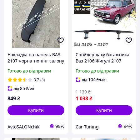
Накладка на панель ВАЗ
Спойлер даху багажника
2107 чорна тюнінг салону
Ваз 2106 Жигулі 2107
ВАЗ 2107
тюнінг елерон зі стопом
Готово до відправки
Готово до відправки
104
3.7
(3)
від
₴
/міс
85
від
₴
/міс
1 139
₴
849
₴
1 038
₴
Купити
Купити
98%
94%
AvtoSALONchik
Car-Tuning