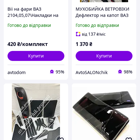
Вії на фари ВАЗ
МУХОБИЙКА ВЕТРОВІКИ
2104,05,07\Накладки на
Дефлектор на капот ВАЗ
фари Ваз 2107,2105,2104
2101 2103 2104 2105 2106
Готово до відправки
Готово до відправки
2107 ТЮНІНГ
137
від
₴
/міс
420
₴/комплект
1 370
₴
Купити
Купити
95%
98%
avtodom
AvtoSALONchik