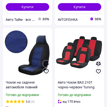
Купити
Купити
89%
98%
Авто Тайм - все для вашего авто.
AVTOFISHKA
Чохли на сидіння
Авто Чохли ВАЗ 2107
автомобіля повний
чорно-червоні Tuning
комплект ВАЗ 2104, 2107
Готово до відправки
Готово до відправки
'ТЮНИНГ' В (Синие)
170
5.0
(1)
від
₴
/міс