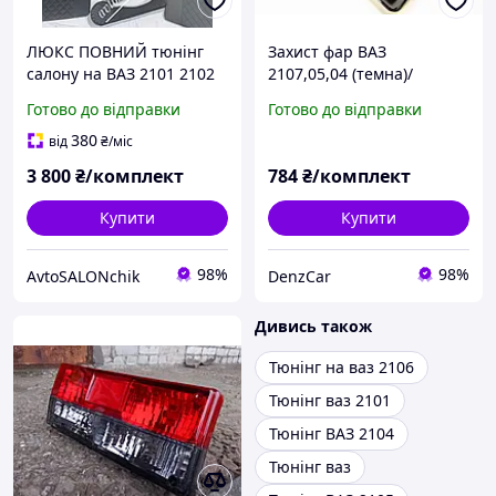
ЛЮКС ПОВНИЙ тюнінг
Захист фар ВАЗ
салону на ВАЗ 2101 2102
2107,05,04 (темна)/
2103 2104 2105 2106 2107
Накладки на фари Ваз
Готово до відправки
Готово до відправки
РОМБ ЧОРНИЙ
2107,2105,2104
380
від
₴
/міс
3 800
₴/комплект
784
₴/комплект
Купити
Купити
98%
98%
AvtoSALONchik
DenzCar
Дивись також
Тюнінг на ваз 2106
Тюнінг ваз 2101
Тюнінг ВАЗ 2104
Тюнінг ваз