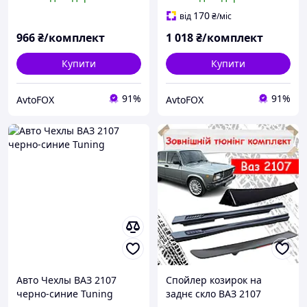
170
від
₴
/міс
966
₴/комплект
1 018
₴/комплект
Купити
Купити
91%
91%
AvtoFOX
AvtoFOX
Авто Чехлы ВАЗ 2107
Спойлер козирок на
черно-синие Tuning
заднє скло ВАЗ 2107