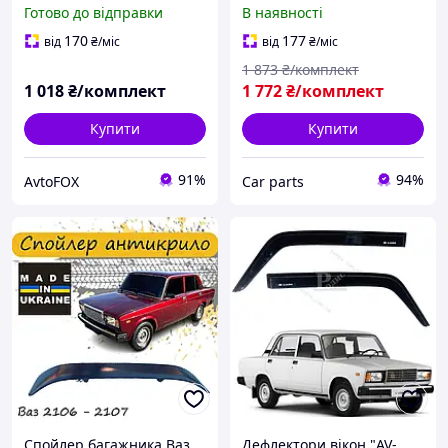
Жигулі пороги дефлектор
Готово до відправки
В наявності
пластик тюнінг
170
177
від
₴
/міс
від
₴
/міс
1 873
₴/комплект
1 018
₴/комплект
1 772
₴/комплект
Купити
Купити
91%
94%
AvtoFOX
Сar parts
Спойлер багажника Ваз
Дефлектори вікон "AV-