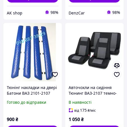
98%
98%
АК shop
DenzCar
Тюнінг накладки на двері
Авточохли на сидіння
Батони ВАЗ 2101-2107
Тюнинг ВАЗ-2107 темно-
ромб Сині!
сірий
Готово до відправки
В наявності
175
від
₴
/міс
900
₴
1 050
₴