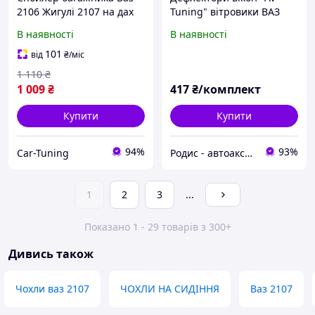
2106 Жигулі 2107 на дах
Tuning" вітровики ВАЗ
елерон зі стопом тюнінг
2101, 2102, 2103, 2104,
В наявності
В наявності
2105, 2106, 2107 передні
(на скотчі)
101
від
₴
/міс
1 110
₴
1 009
₴
417
₴/комплект
Купити
Купити
94%
93%
Car-Tuning
Родис - автоаксессуары и запасные части
1
2
3
...
Показано 1 - 29 товарів з 300+
Дивись також
Чохли ваз 2107
ЧОХЛИ НА СИДІННЯ
Ваз 2107