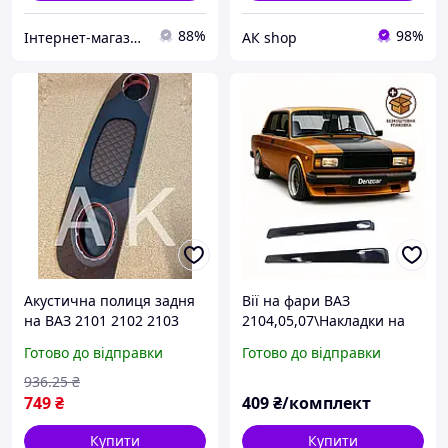
88%
98%
Інтернет-магазин "3S-Avto"
АК shop
Акустична полиця задня
Вії на фари ВАЗ
на ВАЗ 2101 2102 2103
2104,05,07\Накладки на
2104 2105 2106 2107
фари Ваз 2107,2105,2104
Готово до відправки
Готово до відправки
РОМБ коричнева ТЮНІНГ
936
.25
₴
749
₴
409
₴/комплект
Купити
Купити