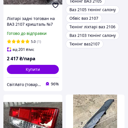
Тюнінг ВАЗ 2105
Ваз 2105 тюнінг салону
Обвіс ваз 2107
Ліхтарі задні тогован на
ВАЗ 2107 кришталь №7
Тюнінг ліхтарі ваз 2106
,тюнінг.
Готово до відправки
Ваз 2103 тюнінг салону
5.0
(1)
Тюнінг ваз2107
201
від
₴
/міс
2 417
₴/пара
Купити
96%
СвітАвто (товари для тюнінгу автомобілів ВАЗ)