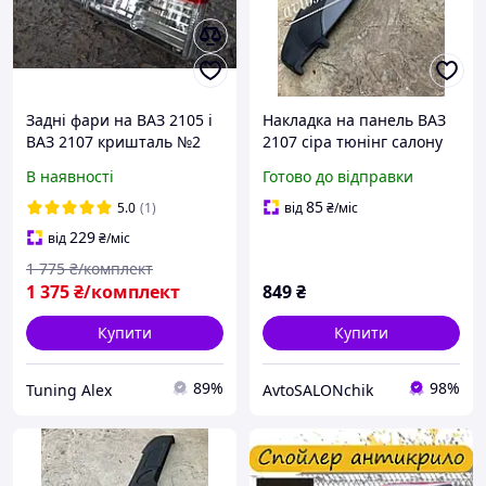
Задні фари на ВАЗ 2105 і
Накладка на панель ВАЗ
ВАЗ 2107 кришталь №2
2107 сіра тюнінг салону
Люкс(на
ВАЗ 2107
В наявності
Готово до відправки
патронах),тюнінг.
85
5.0
(1)
від
₴
/міс
229
від
₴
/міс
1 775
₴/комплект
1 375
₴/комплект
849
₴
Купити
Купити
89%
98%
Tuning Alex
AvtoSALONchik