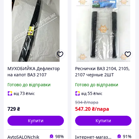
МУХОБИЙКА Дефлектор
Реснички ВАЗ 2104, 2105,
на капот ВАЗ 2107
2107 черные 2ШТ
ТЮНІНГ
(накладки на фары) (пр-во
Готово до відправки
Готово до відправки
AV-TUNING) ПИР 71397
73
55
від
₴
/міс
від
₴
/міс
594
₴/пара
729
₴
547
.20
₴/пара
Купити
Купити
98%
91%
AvtoSALONchik
Інтернет-магазин "Запчастинки"