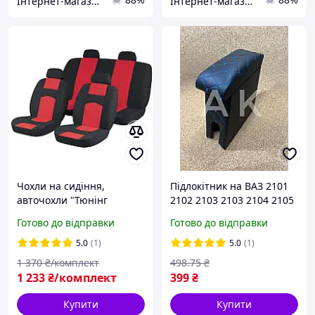
Інтернет-магазин "3S-Avto"
Інтернет-магазин "3S-Avto"
Чохли на сидіння,
Підлокітник на ВАЗ 2101
авточохли "Тюнінг
2102 2103 2103 2104 2105
Україна" ВАЗ 2107 колір
2106 2107 РОМБ чорний
Готово до відправки
Готово до відправки
червоні
із синьою строчкою
ТЮНІНГ
5.0
(1)
5.0
(1)
1 370
₴/комплект
498
.75
₴
1 233
₴/комплект
399
₴
Купити
Купити