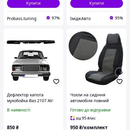
Купити
Купити
97%
95%
Probass.tuning
ІміджАвто
Дефлектор капота
Чохли на сидіння
мухобойка Ваз 2107 AV-
автомобіля повний
Tuning
комплект ВАЗ 2104, 2107
В наявності
Готово до відправки
'ТЮНИНГ' В (Серие)
95
від
₴
/міс
850
₴
950
₴/комплект