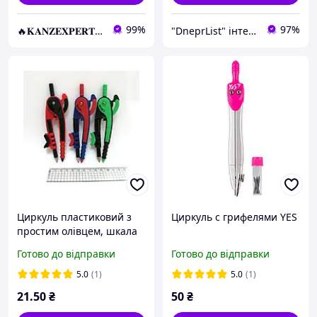
99%
97%
🔥𝐊𝐀𝐍𝐙𝐄𝐗𝐏𝐄𝐑𝐓.com.ua🔥
"DneprList" інтернет магазин
Циркуль пластиковий з
Циркуль с грифелями YES
простим олівцем, шкала
Готово до відправки
Готово до відправки
5.0
(1)
5.0
(1)
21
.50
₴
50
₴