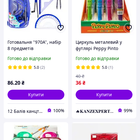
Готовальня "970А", набір
Циркуль металевий у
8 предметів
футлярі Peppy Pinto
SC01001LAC-PDQ KNZ
Готово до відправки
Готово до відправки
5.0
(2)
5.0
(1)
40
₴
86
.20
₴
36
₴
Купити
Купити
100%
99%
12 Балів канцтовари оптом і в роздріб
🔥𝐊𝐀𝐍𝐙𝐄𝐗𝐏𝐄𝐑𝐓.com.ua🔥