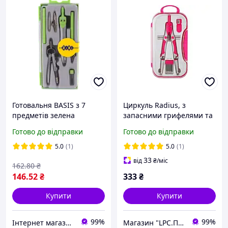
Готовальня BASIS з 7
Циркуль Radius, з
предметів зелена
запасними грифелями та
ZB.5306BS-04
чинкою, Cool For School,
Готово до відправки
Готово до відправки
рожевий CF81439
5.0
(1)
5.0
(1)
33
від
₴
/міс
162
.80
₴
146
.52
₴
333
₴
Купити
Купити
99%
99%
Інтернет магазин ТерЛайн
Магазин "LPC.Поліграфія"