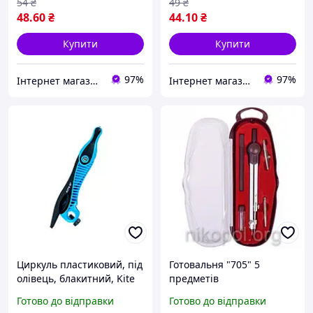
54
₴
49
₴
48
.60
₴
44
.10
₴
Купити
Купити
97%
97%
Інтернет магазин Ксюша
Інтернет магазин Ксюша
Циркуль пластиковий, під
Готовальня "705" 5
олівець, блакитний, Kite
предметів
K18-387-07
Готово до відправки
Готово до відправки