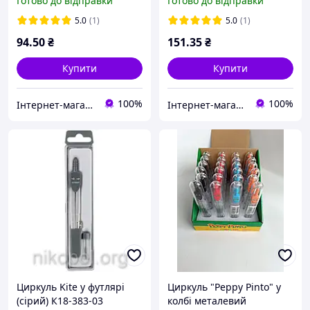
Готово до відправки
Готово до відправки
5.0
(1)
5.0
(1)
94
.50
₴
151
.35
₴
Купити
Купити
100%
100%
Інтернет-магазин NikopoL - канцтовари для школи та офісу
Інтернет-магазин NikopoL - канцтовари для школи та офісу
Циркуль Kite у футлярі
Циркуль "Peppy Pinto" у
(сірий) К18-383-03
колбі металевий