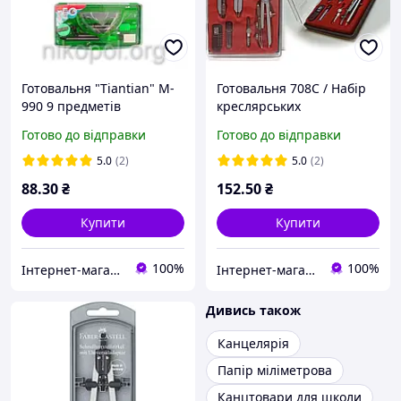
Готовальня "Tiantian" M-
Готовальня 708С / Набір
990 9 предметів
креслярських
інструментів 8 предметів
Готово до відправки
Готово до відправки
5.0
(2)
5.0
(2)
88
.30
₴
152
.50
₴
Купити
Купити
100%
100%
Інтернет-магазин NikopoL - канцтовари для школи та офісу
Інтернет-магазин "МАЛЮКИ" malyshy.com.ua
Дивись також
Канцелярія
Папір міліметрова
Канцтовари для школи