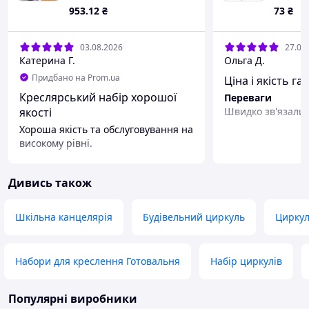
+ 240 см + 24 ґудзики на
953
.12
₴
73
₴
присоску
03.08.2026
27.07
Катерина Г.
Ольга Д.
Придбано на Prom.ua
Ціна і якість га
Креслярський набір хорошої
Переваги
якості
Швидко зв'язалис
Хороша якість та обслуговування на
високому рівні.
Переваги
Якісний матеріал, зручніше в
Дивись також
користуванні
Недоліки
Шкільна канцелярія
Будівельний циркуль
Циркул
Немає
Набори для креслення Готовальня
Набір циркулів
Популярні виробники