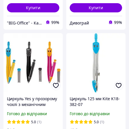
Купити
Купити
99%
99%
"BIG-Office" - Канцтовари, рюкзаки та товари для творчості!
Дивограй
Циркуль Yes у прозорому
Циркуль 125 мм Kite K18-
чохлі з механічним
382-07
олівцем та запасними
Готово до відправки
Готово до відправки
грифелями 220092
5.0
(1)
5.0
(1)