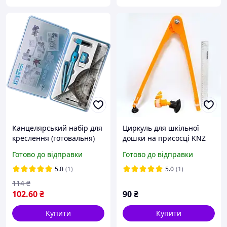
Канцелярський набір для
Циркуль для шкільної
креслення (готовальня)
дошки на присосці KNZ
на 7 предметів
Готово до відправки
Готово до відправки
5.0
(1)
5.0
(1)
114
₴
102
.60
₴
90
₴
Купити
Купити