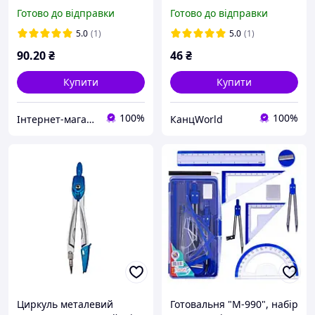
Готово до відправки
Готово до відправки
5.0
(1)
5.0
(1)
90
.20
₴
46
₴
Купити
Купити
100%
100%
Інтернет-магазин NikopoL - канцтовари для школи та офісу
КанцWorld
Циркуль металевий
Готовальня "M-990", набір