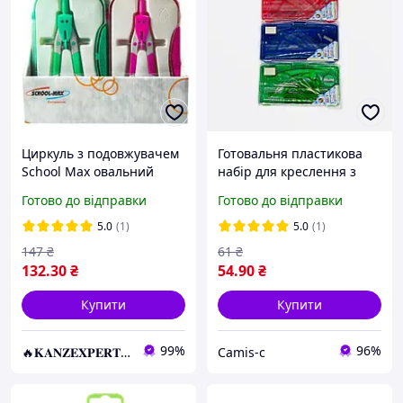
Циркуль з подовжувачем
Готовальня пластикова
School Max овальний
набір для креслення з
пенал
циркулем, лінійкою,
Готово до відправки
Готово до відправки
транспортиром
5.0
(1)
5.0
(1)
147
₴
61
₴
132
.30
₴
54
.90
₴
Купити
Купити
99%
96%
🔥𝐊𝐀𝐍𝐙𝐄𝐗𝐏𝐄𝐑𝐓.com.ua🔥
Camis-c