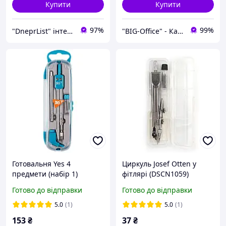
Купити
Купити
97%
99%
"DneprList" інтернет магазин
"BIG-Office" - Канцтовари, рюкзаки та товари для творчості!
Готовальня Yes 4
Циркуль Josef Otten у
предмети (набір 1)
фітлярі (DSCN1059)
бірюзовий
Готово до відправки
Готово до відправки
5.0
(1)
5.0
(1)
153
₴
37
₴