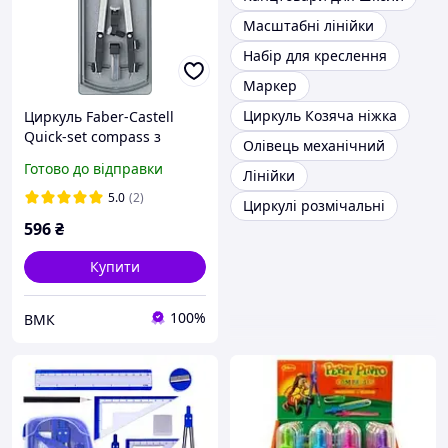
Масштабні лінійки
Набір для креслення
Маркер
Циркуль Козяча ніжка
Циркуль Faber-Castell
Quick-set compass з
Олівець механічний
універсальним
Готово до відправки
Лінійки
адаптером 3,5 мм,
діаметр 340 мм, 174035
5.0
(2)
Циркулі розмічальні
596
₴
Купити
100%
ВМК