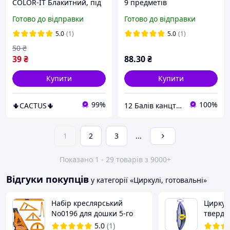
COLOR-IT Блакитний, під
9 предметів
грифель 0.5 мм,
Готово до відправки
Готово до відправки
довжиною 11,5 см, в
пластиковому футлярі
5.0
(1)
5.0
(1)
50
₴
39
₴
88
.30
₴
Купити
Купити
99%
100%
🌵CACTUS🌵
12 Балів канцтовари оптом і в роздріб
1
2
3
...
Показано 1 - 29 товарів з 9000+
Відгуки покупців
у категорії «Циркулі, готовальні»
Набір креслярський
Циркул
No0196 для дошки 5-го
твердо
прем'єр:лін 100 см + 25 см
фіолето
5.0
(1)