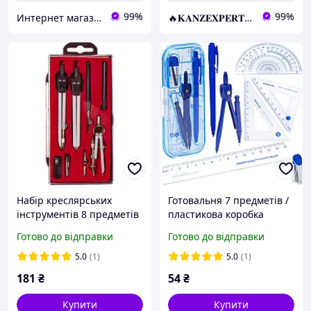
99%
99%
Интернет магазин «Art-market.pro»
🔥𝐊𝐀𝐍𝐙𝐄𝐗𝐏𝐄𝐑𝐓.com.ua🔥
Набір креслярських
Готовальня 7 предметів /
інструментів 8 предметів
пластикова коробка
708С, готовальня, набір
Готово до відправки
Готово до відправки
креслярський KNZ
5.0
(1)
5.0
(1)
181
₴
54
₴
Купити
Купити