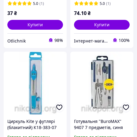
5.0
(1)
5.0
(1)
37
₴
74
.10
₴
Купити
Купити
98%
100%
Otlichnik
Інтернет-магазин NikopoL - канцтовари для школи та офісу
Циркуль Kite у футлярі
Готувальня "BuroMAX"
(блакитний) К18-383-07
9407 7 предметів, синя
(ZiBi.5306-03 BS)