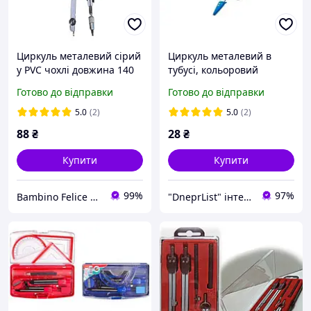
Циркуль металевий сірий
Циркуль металевий в
у PVC чохлі довжина 140
тубусі, кольоровий
мм Kite K18-385 (6086)
Готово до відправки
Готово до відправки
5.0
(2)
5.0
(2)
88
₴
28
₴
Купити
Купити
99%
97%
Bambino Felice Магазин рукоділя, шиття та іграшки
"DneprList" інтернет магазин