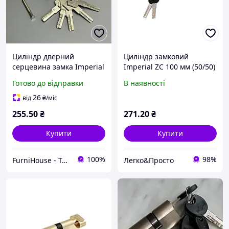
Циліндр дверний
Циліндр замковий
серцевина замка Imperial
Imperial ZC 100 мм (50/50)
ZICK 90 мм 40×50 Сатин
К/К SN, цинковий з
Готово до відправки
В наявності
Цинк Лазерний
лазерним ключем (ZC 100
металевий ключ з
50/50 SN)
26
від
₴
/міс
баранчиком Для вхідних
255
.50
₴
271
.20
₴
дверей
Купити
Купити
100%
98%
FurniHouse - Товари для дому та саду
Легко&Просто