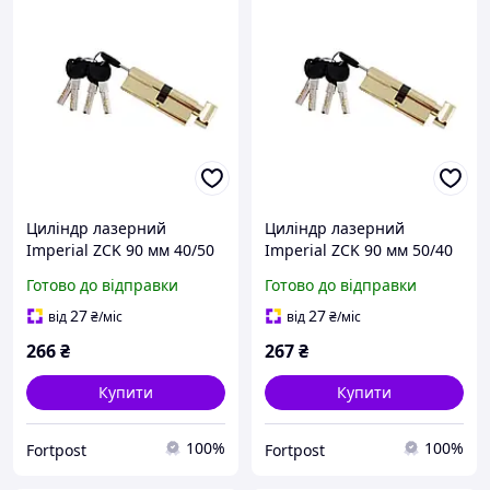
Циліндр лазерний
Циліндр лазерний
Imperial ZCK 90 мм 40/50
Imperial ZCK 90 мм 50/40
П/К SN (цинк) (ZCK 90
П/К SN (цинк) (ZCK 90
Готово до відправки
Готово до відправки
40/50 SN)
50/40 SN)
27
27
від
₴
/міс
від
₴
/міс
266
₴
267
₴
Купити
Купити
100%
100%
Fortpost
Fortpost