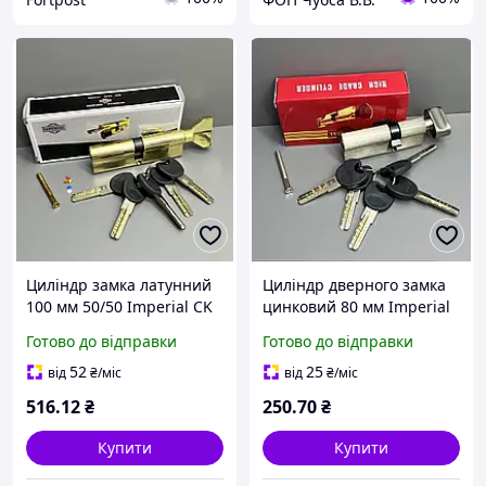
Циліндр замка латунний
Циліндр дверного замка
100 мм 50/50 Imperial CK
цинковий 80 мм Imperial
ключ-баранчик для
ZCK 30/50 SN ключ-
Готово до відправки
Готово до відправки
вхідних, металевих та
баранчик для вхідних та
дерев'яних дверей
міжкімнатних дверей
52
25
від
₴
/міс
від
₴
/міс
516
.12
₴
250
.70
₴
Купити
Купити