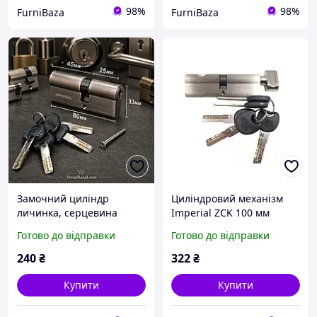
98%
98%
FurniBaza
FurniBaza
Замочний циліндр
Циліндровий механізм
личинка, серцевина
Imperial ZCK 100 мм
Імперіал 80мм 30/50
(50*50) з поворотником
Готово до відправки
Готово до відправки
ОРИГІНАЛ
(сатин)
240
₴
322
₴
Купити
Купити