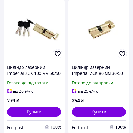
Циліндр лазерний
Циліндр лазерний
Imperial ZCK 100 мм 50/50
Imperial ZCK 80 мм 30/50
П/К SN (цинк) (ZCK 100
П/К SN (цинк) (ZCK 80
Готово до відправки
Готово до відправки
50/50 SN)
30/50 SN)
28
25
від
₴
/міс
від
₴
/міс
279
₴
254
₴
Купити
Купити
100%
100%
Fortpost
Fortpost