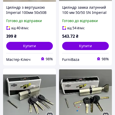
Циліндр з вертушкою
Циліндр замка латунний
Imperial 100мм 50х50В
100 мм 50/50 SN Imperial
CK з воротком для
Готово до відправки
Готово до відправки
дерев'яних, металевих та
пластикових дверей
40
54
від
₴
/міс
від
₴
/міс
399
₴
543
.72
₴
Купити
Купити
98%
98%
Мастер-Ключ
FurniBaza