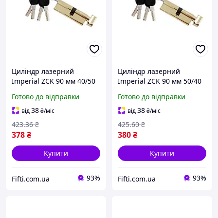
Циліндр лазерний
Циліндр лазерний
Imperial ZCK 90 мм 40/50
Imperial ZCK 90 мм 50/40
П/К SN (цинк)
П/К SN (цинк)
Готово до відправки
Готово до відправки
38
38
від
₴
/міс
від
₴
/міс
423
.36
₴
425
.60
₴
378
₴
380
₴
Купити
Купити
93%
93%
Fifti.com.ua
Fifti.com.ua