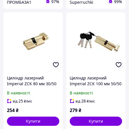
97%
99%
ПРОМБАЗА1
Superruchki
Циліндр лазерний
Циліндр лазерний
Imperial ZCK 80 мм 30/50
Imperial ZCK 100 мм 50/50
П/К SN (цинк) сатиновий,
П/К SN, цинковий, сатин,
В наявності
В наявності
з пружними штифтами, 5
плоский ключ з лазерною
лазерних ключів
насічкою
25
28
від
₴
/міс
від
₴
/міс
254
₴
279
₴
Купити
Купити