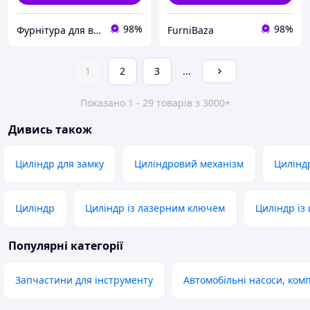
98%
98%
Фурнітура для вікон і дверей
FurniBaza
1
2
3
...
Показано 1 - 29 товарів з 3000+
Дивись також
Циліндр для замку
Циліндровий механізм
Цилінд
Циліндр
Циліндр із лазерним ключем
Циліндр із
Популярні категорії
Запчастини для інструменту
Автомобільні насоси, ко