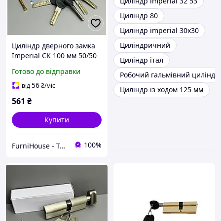
Циліндр imperial 32 53
Циліндр 80
Циліндр imperial 30x30
Циліндричний
Циліндр дверного замка
Imperial CK 100 мм 50/50
Циліндр італ
латунь з лазерним
Готово до відправки
Робочий гальмівний циліндр
ключем і типом ключ
баранчик для дверей
56
від
₴
/міс
Циліндр із ходом 125 мм
561
₴
Купити
100%
FurniHouse - Товари для дому та саду