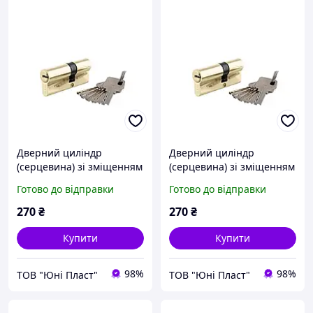
Дверний циліндр
Дверний циліндр
(серцевина) зі зміщенням
(серцевина) зі зміщенням
ключ\ключ
ключ\ключ
Готово до відправки
Готово до відправки
80мм(30х50мм) (ЦИНК) 5
90мм(40х50мм) (ЦИНК) 5
профільних ключів
профільних ключів
270
₴
270
₴
Купити
Купити
98%
98%
ТОВ "Юні Пласт"
ТОВ "Юні Пласт"