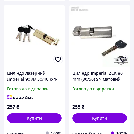
Циліндр лазерний
Циліндр Imperial ZCK 80
Imperial 90мм 50/40 к/п-
mm (30/50) SN матовий
металл SN (цинк) (ICK 90
нікель із вертушкою
Готово до відправки
Готово до відправки
50/40 SN)
26
від
₴
/міс
257
₴
255
₴
Купити
Купити
100%
100%
Fortpost
ФОП Чубса В.В.