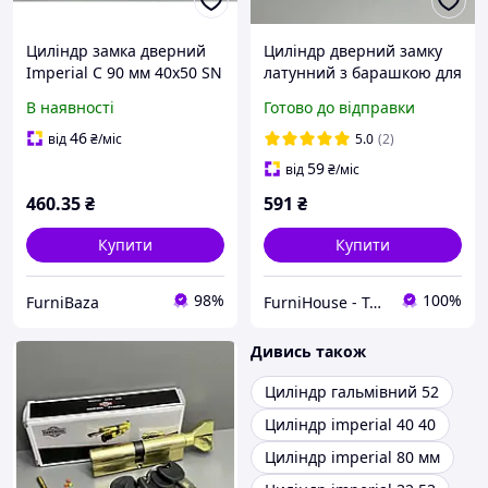
Циліндр замка дверний
Циліндр дверний замку
Imperial C 90 мм 40x50 SN
латунний з барашкою для
(Сатин Цинк) тип ключ/
вхідних/ міжкімнатних
В наявності
Готово до відправки
ключ з лазерним ключем
дверей CK100mm 50/50
Imperial (1 шт.)
46
від
₴
/міс
5.0
(2)
59
від
₴
/міс
460
.35
₴
591
₴
Купити
Купити
98%
100%
FurniBaza
FurniHouse - Товари для дому та саду
Дивись також
Циліндр гальмівний 52
Циліндр imperial 40 40
Циліндр imperial 80 мм