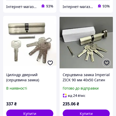
93%
93%
Інтернет-магазин "Zruchno.net"
Інтернет-магазин "Zruchno.net"
Циліндр дверний
Серцевина замка Imperial
(серцевина замка)
ZICK 90 мм 40x50 Сатин
Imperial 100мм (50х50),
Цинк Лазерний ключ з
В наявності
Готово до відправки
ключ/ключ
баранчиком для вхідних
дверей
24
від
₴
/міс
337
₴
235
.06
₴
Купити
Купити