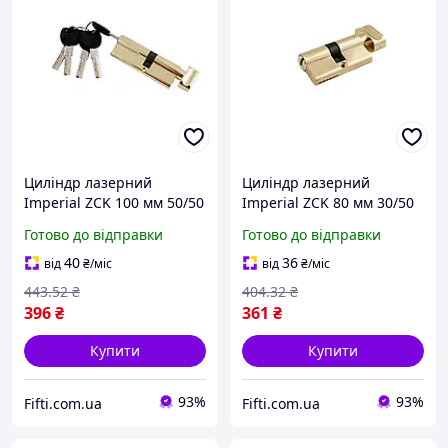
Циліндр лазерний
Циліндр лазерний
Imperial ZCK 100 мм 50/50
Imperial ZCK 80 мм 30/50
П/К SN (цинк)
П/К SN (цинк)
Готово до відправки
Готово до відправки
40
36
від
₴
/міс
від
₴
/міс
443
.52
₴
404
.32
₴
396
₴
361
₴
Купити
Купити
93%
93%
Fifti.com.ua
Fifti.com.ua