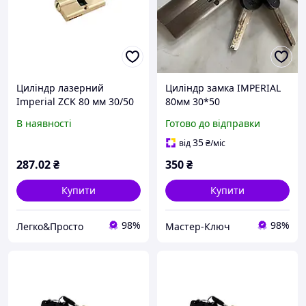
Циліндр лазерний
Циліндр замка IMPERIAL
Imperial ZCK 80 мм 30/50
80мм 30*50
П/К SN (цинк) (ZCK 80
В наявності
Готово до відправки
30/50 SN) надійний
дверний циліндр з
35
від
₴
/міс
лазерною обробкою
287
.02
₴
350
₴
Купити
Купити
98%
98%
Легко&Просто
Мастер-Ключ