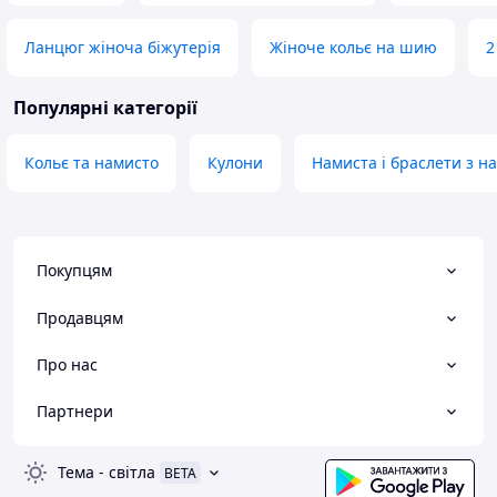
Ланцюг жіноча біжутерія
Жіноче кольє на шию
2
Популярні категорії
Кольє та намисто
Кулони
Намиста і браслети з н
Покупцям
Продавцям
Про нас
Партнери
Тема
-
світла
BETA