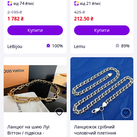
74
21
від
₴
/міс
від
₴
/міс
2 199
₴
425
₴
1 782
₴
212
.50
₴
Купити
Купити
100%
89%
LeBijou
Lemu
Ланцюг на шию Луї
Ланцюжок срібний
Віттон / підвіска -
чоловічий плетіння