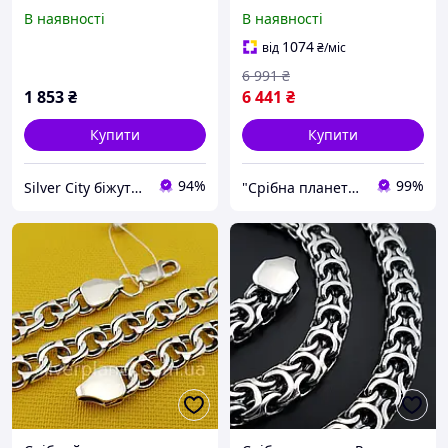
крупний ланцюг
бісмар, Красивий ланцюг
В наявності
В наявності
на шию для чоловіка
1074
від
₴
/міс
6 991
₴
1 853
₴
6 441
₴
Купити
Купити
94%
99%
Silver City біжутерія
"Срібна планета" - магазин срібних прикрас