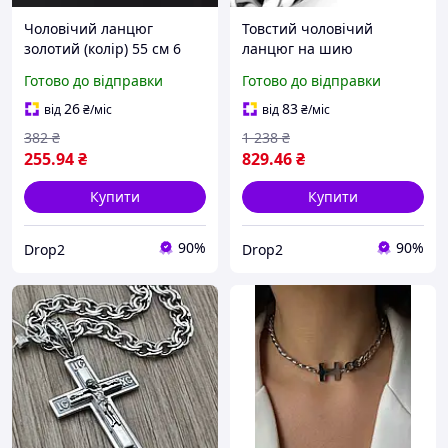
Чоловічий ланцюг
Товстий чоловічий
золотий (колір) 55 см 6
ланцюг на шию
мм, Чоловічий ланцюг на
сріблястий (колір) 60 см /
Готово до відправки
Готово до відправки
шию золотого кольору
14мм, Ланцюг широкий
drop
чоловічий, товстий
26
83
від
₴
/міс
від
₴
/міс
чоловічий ланцюжок
382
₴
1 238
₴
drop
255
.94
₴
829
.46
₴
Купити
Купити
90%
90%
Drop2
Drop2