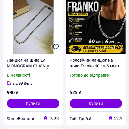
Ланцюг на шию LV
Чоловічий ланцюг на
MONOGRAM CHAIN у
шию Franko 60 см 6 мм з
золоті
нержавіючої сталі,
В наявності
Готово до відправки
масивний товстий
ланцюжок, безкоштовна
99
від
₴
/міс
доставка
990
₴
525
₴
Купити
Купити
100%
99%
ShineBoutique
Тобі Треба!