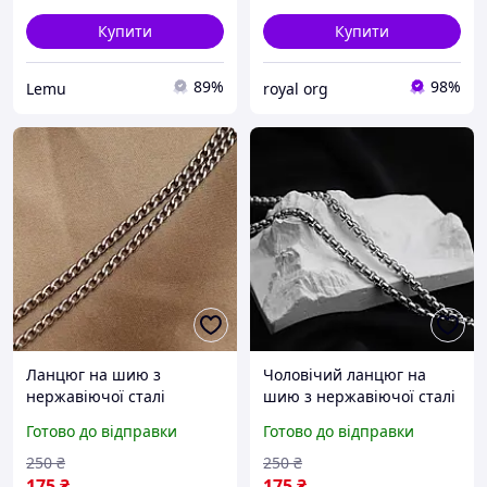
Купити
Купити
89%
98%
Lemu
royal org
Ланцюг на шию з
Чоловічий ланцюг на
нержавіючої сталі
шию з нержавіючої сталі
плетіння "Кубанка"
"Catenary Chain". Ланцюг
Готово до відправки
Готово до відправки
чоловічий. Чоловічі
стильні аксесуари.
250
₴
250
₴
175
₴
175
₴