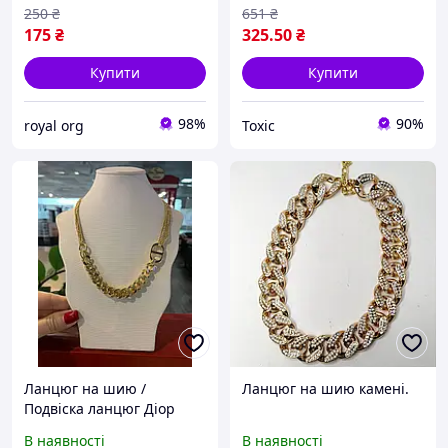
250
₴
651
₴
175
₴
325
.50
₴
Купити
Купити
98%
90%
royal org
Toxic
Ланцюг на шию /
Ланцюг на шию камені.
Подвіска ланцюг Діор
позолота 18 К / Кольє
В наявності
В наявності