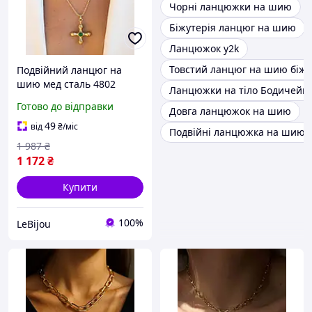
Чорні ланцюжки на шию
Біжутерія ланцюг на шию
Ланцюжок y2k
Товстий ланцюг на шию біжу
Подвійний ланцюг на
шию мед сталь 4802
Ланцюжки на тіло Бодичейн
Готово до відправки
Довга ланцюжок на шию
49
від
₴
/міс
Подвійні ланцюжка на шию
1 987
₴
1 172
₴
Купити
100%
LeBijou