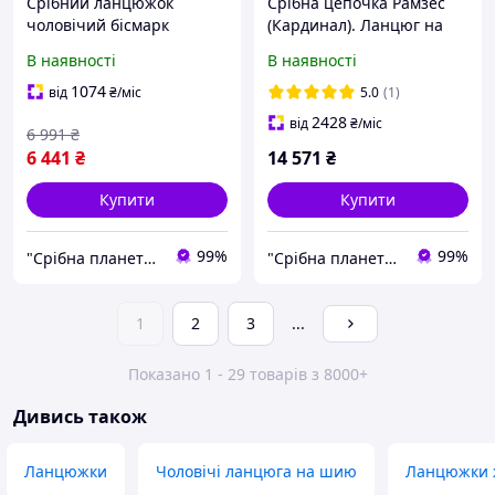
Срібний ланцюжок
Срібна цепочка Рамзес
чоловічий бісмарк
(Кардинал). Ланцюг на
масивний, товстий
шию срібло товстий
В наявності
В наявності
ланцюг на шию
широкий 8 мм 60 см
чоловічий 7 мм
1074
від
₴
/міс
5.0
(1)
2428
від
₴
/міс
6 991
₴
6 441
₴
14 571
₴
Купити
Купити
99%
99%
"Срібна планета" - магазин срібних прикрас
"Срібна планета" - магазин срібних прикрас
1
2
3
...
Показано 1 - 29 товарів з 8000+
Дивись також
Ланцюжки
Чоловічі ланцюга на шию
Ланцюжки 