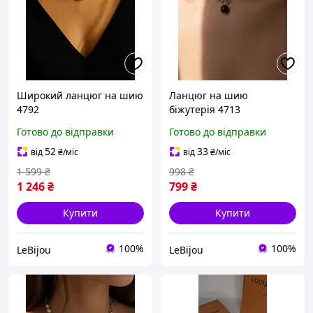
Широкий ланцюг на шию
Ланцюг на шию
4792
біжутерія 4713
Готово до відправки
Готово до відправки
52
33
від
₴
/міс
від
₴
/міс
1 599
₴
998
₴
1 246
₴
799
₴
Купити
Купити
100%
100%
LeBijou
LeBijou