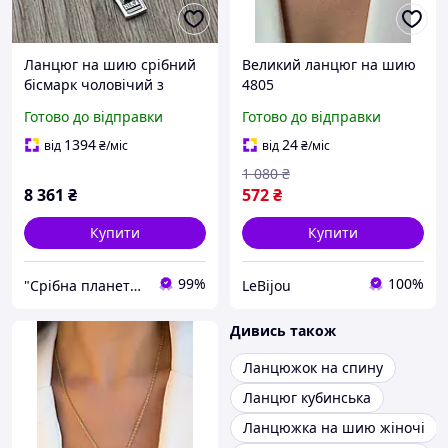
Ланцюг на шию срібний
Великий ланцюг на шию
бісмарк чоловічий з
4805
хрестиком, цепочка для
Готово до відправки
Готово до відправки
чоловіків на шию 60 см
1394
24
від
₴
/міс
від
₴
/міс
1 080
₴
8 361
₴
572
₴
Купити
Купити
99%
100%
"Срібна планета" - магазин срібних прикрас
LeBijou
Дивись також
Ланцюжок на спину
Ланцюг кубинська
Ланцюжка на шию жіночі