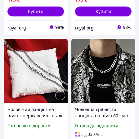
Купити
Купити
98%
98%
royal org
royal org
Чоловічий ланцюг на
Чоловіча срібляста
шию з нержавіючої сталі
ланцюга на шию 60 см з
"Twisted Chain". Ланцюг
ювелірної сталі, широка 8
Готово до відправки
Готово до відправки
чоловічий. Чоловічі
мм, стильне прикраса для
стильні аксесуари.
чоловіків.
33
від
₴
/міс