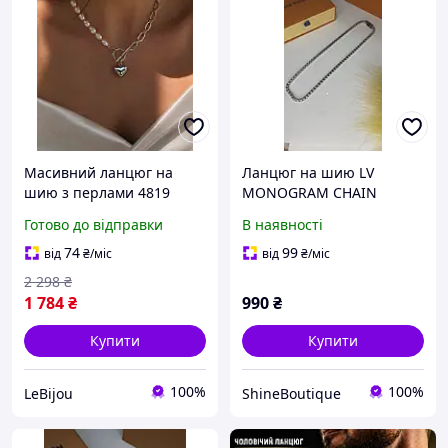
Масивний ланцюг на
Ланцюг на шию LV
шию з перлами 4819
MONOGRAM CHAIN
сріблястий
Готово до відправки
В наявності
74
99
від
₴
/міс
від
₴
/міс
2 298
₴
1 784
₴
990
₴
Купити
Купити
100%
100%
LeBijou
ShineBoutique