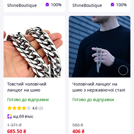
100%
100%
ShineBoutique
ShineBoutique
Товстий чоловічий
Чоловічий ланцюг на
ланцюг на шию
шию з нержавіючої сталі
сріблястий (колір) 60 см /
"Neo" 8 мм
Готово до відправки
Готово до відправки
14мм, Ланцюг широкий
чоловічий, товстий
4.0
(2)
чоловічий ланцюжок
69
від
₴
/міс
1 371
₴
580
₴
685
.50
₴
406
₴