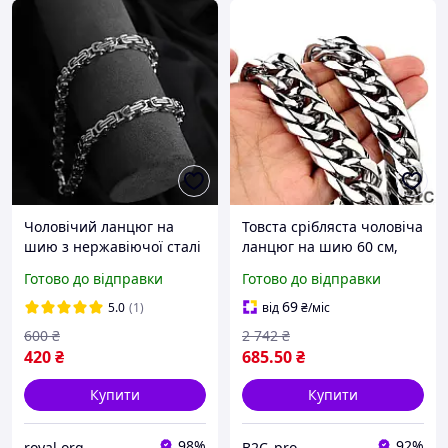
Чоловічий ланцюг на
Товста срібляста чоловіча
шию з нержавіючої сталі
ланцюг на шию 60 см,
"Forge"
ширина 14 мм, з
Готово до відправки
Готово до відправки
медичної сталі, стильна
та міцна.
69
5.0
(1)
від
₴
/міс
600
₴
2 742
₴
420
₴
685
.50
₴
Купити
Купити
98%
92%
royal org
B2C_pro