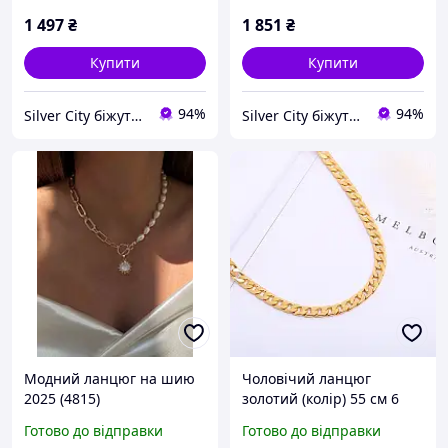
ланцюг
1 497
₴
1 851
₴
Купити
Купити
94%
94%
Silver City біжутерія
Silver City біжутерія
Модний ланцюг на шию
Чоловічий ланцюг
2025 (4815)
золотий (колір) 55 см 6
мм, Чоловічий ланцюг на
Готово до відправки
Готово до відправки
шию золотого кольору