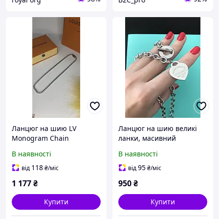
Ланцюг на шию LV
Ланцюг на шию великі
Monogram Chain
ланки, масивний
сріблястий топ
ланцюжок
В наявності
В наявності
118
95
від
₴
/міс
від
₴
/міс
1 177
₴
950
₴
Купити
Купити