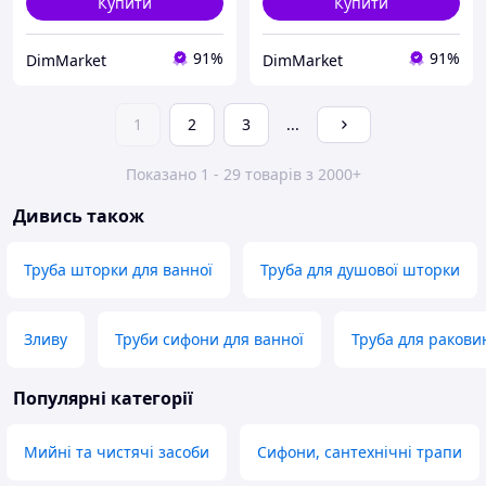
Купити
Купити
91%
91%
DimMarket
DimMarket
1
2
3
...
Показано 1 - 29 товарів з 2000+
Дивись також
Труба шторки для ванної
Труба для душової шторки
Зливу
Труби сифони для ванної
Труба для ракови
Популярні категорії
Мийні та чистячі засоби
Сифони, сантехнічні трапи