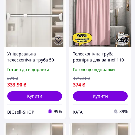
Універсальна
Телескопічна труба
телескопічна труба 50-
розпірна для ванної 110-
80см / Розпірна труба
200 см Xata AND XL-1892,
Готово до відправки
Готово до відправки
телескопічна для ванної
метал/пластик, білий, без
та гардеробу
свердління
371
₴
471
.24
₴
333
.90
₴
374
₴
Купити
Купити
99%
89%
BIGsell-SHOP
XATA