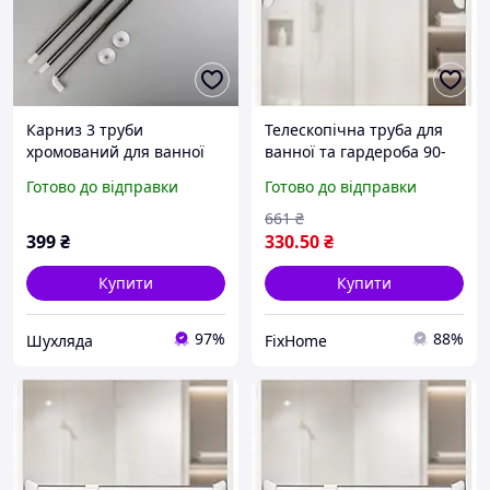
Карниз 3 труби
Телескопічна труба для
хромований для ванної
ванної та гардероба 90-
кутової хромованої з
160 см універсальна
Готово до відправки
Готово до відправки
трьох труб збірний
регульована конструкція
661
₴
399
₴
330
.50
₴
Купити
Купити
97%
88%
Шухляда
FixHome