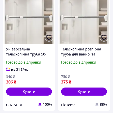
Універсальна
Телескопічна розпірна
телескопічна труба 50-
труба для ванної та
80см / Розпірна труба
гардероба 110-200 см
Готово до відправки
Готово до відправки
телескопічна для ванної
універсального
та гардеробу
застосування
31
від
₴
/міс
340
₴
750
₴
306
₴
375
₴
Купити
Купити
100%
88%
GIN-SHOP
FixHome