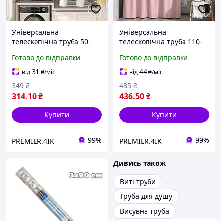
Універсальна
Універсальна
телескопічна труба 50-
телескопічна труба 110-
80см / Розпірна труба
200см / Розпірна труба
Готово до відправки
Готово до відправки
телескопічна для ванної
телескопічна для ванної
та гардеробу
та гардеробу
31
44
від
₴
/міс
від
₴
/міс
349
₴
485
₴
314
.10
₴
436
.50
₴
Купити
Купити
99%
99%
PREMIER.4IK
PREMIER.4IK
Дивись також
Виті труби
Труба для душу
Висувна труба