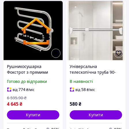
Рушникосушарка
Універсальна
Фокстрот з прямими
телескопічна труба 90-
трубами, ідеальний
160см / Розпірна труба
Готово до відправки
В наявності
варіант для ванної
телескопічна для ванної
кімнати з можливістю
та гардеробу
774
58
від
₴
/міс
від
₴
/міс
сушки полотенць
6 595
.90
₴
4 645
₴
580
₴
Купити
Купити