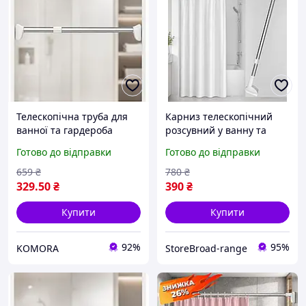
Телескопічна труба для
Карниз телескопічний
ванної та гардероба
розсувний у ванну та
регульована штанга без
гардероб 90-160 см
Готово до відправки
Готово до відправки
свердління для шторок і
Штанга для ванної Труба
одягу
для ванної кімнати
659
₴
780
₴
329
.50
₴
390
₴
Купити
Купити
92%
95%
KOMORA
StoreBroad-range