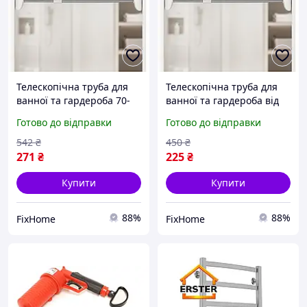
Телескопічна труба для
Телескопічна труба для
ванної та гардероба 70-
ванної та гардероба від
120 см ідеальне рішення
50 до 80 см
Готово до відправки
Готово до відправки
для економії простору
універсального
призначення
542
₴
450
₴
271
₴
225
₴
Купити
Купити
88%
88%
FixHome
FixHome