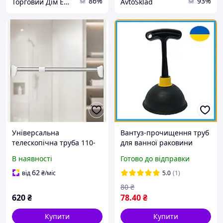
86%
93%
Торговий Дім ERSTER
AvtoSklad
Універсальна
Вантуз-прочищення труб
телескопічна труба 110-
для ванної раковини
200см / Розпірна труба
Вантузи побутові з
В наявності
Готово до відправки
телескопічна для ванної
пластиковою ручкою
та гардеробу
62
від
₴
/міс
5.0
(1)
80
₴
620
₴
78
.40
₴
Купити
Купити