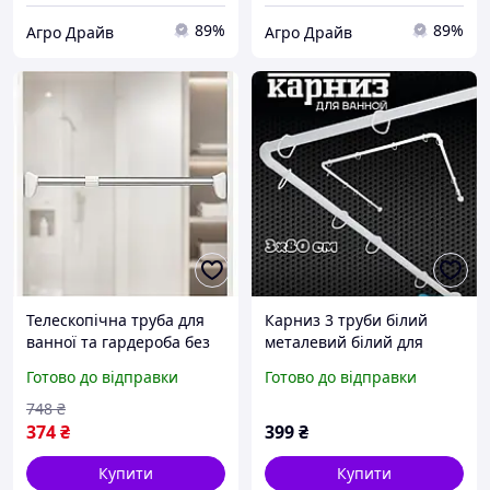
89%
89%
Агро Драйв
Агро Драйв
Телескопічна труба для
Карниз 3 труби білий
ванної та гардероба без
металевий білий для
свердління біла
ванної та душової кутової
Готово до відправки
Готово до відправки
регульована для шторок і
3х80 см
одягу
748
₴
374
₴
399
₴
Купити
Купити