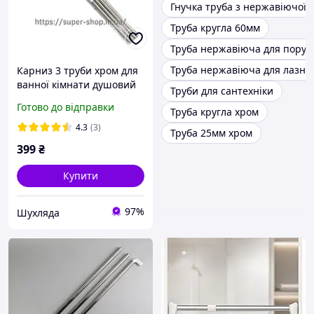
Гнучка труба з нержавіючої с
Труба кругла 60мм
Труба нержавіюча для поруч
Труба нержавіюча для лазні
Карниз 3 труби хром для
ванної кімнати душовий
Труби для сантехніки
кутовий хром три труби
Готово до відправки
Труба кругла хром
по 90 см буквою г п
4.3
(3)
Труба 25мм хром
399
₴
Купити
97%
Шухляда