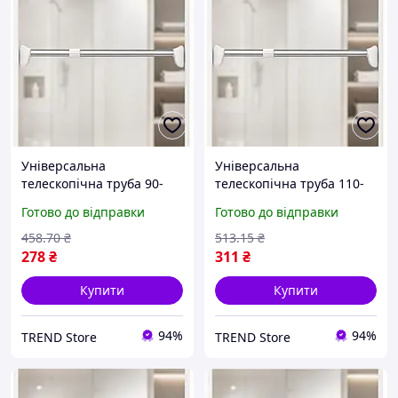
Універсальна
Універсальна
телескопічна труба 90-
телескопічна труба 110-
160см / Розпірна труба
200см / Розпірна труба
Готово до відправки
Готово до відправки
телескопічна для ванної
телескопічна для ванної
та гардеробу
та гардеробу
458
.70
₴
513
.15
₴
278
₴
311
₴
Купити
Купити
94%
94%
TREND Store
TREND Store