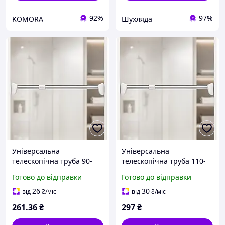
92%
97%
KOMORA
Шухляда
Універсальна
Універсальна
телескопічна труба 90-
телескопічна труба 110-
160см / Розпірна труба
200см / Розпірна труба
Готово до відправки
Готово до відправки
телескопічна для ванної
телескопічна для ванної
та гардеробу
та гардеробу
26
30
від
₴
/міс
від
₴
/міс
261
.36
₴
297
₴