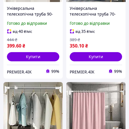
Універсальна
Універсальна
телескопічна труба 90-
телескопічна труба 70-
160см / Розпірна труба
120см / Розпірна труба
Готово до відправки
Готово до відправки
телескопічна для ванної
телескопічна для ванної
та гардеробу
та гардеробу
40
35
від
₴
/міс
від
₴
/міс
444
₴
389
₴
399
.60
₴
350
.10
₴
Купити
Купити
99%
99%
PREMIER.4IK
PREMIER.4IK