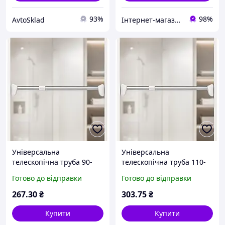
93%
98%
AvtoSklad
Інтернет-магазин «AquaComfort» ФОП Муха Є. Л.
Універсальна
Універсальна
телескопічна труба 90-
телескопічна труба 110-
160см / Розпірна труба
200см / Розпірна труба
Готово до відправки
Готово до відправки
телескопічна для ванної
телескопічна для ванної
та гардеробу
та гардеробу
267
.30
₴
303
.75
₴
Купити
Купити