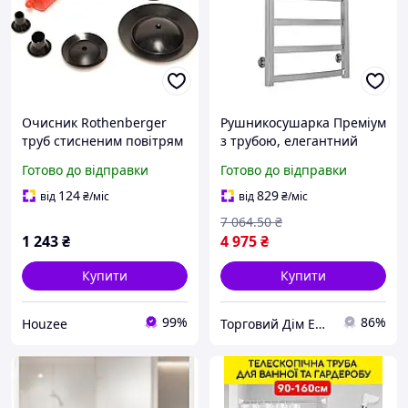
Очисник Rothenberger
Рушникосушарка Преміум
труб стисненим повітрям
з трубою, елегантний
для ванної кухні туалету з
дизайн для ванної
Готово до відправки
Готово до відправки
4 перехідниками
кімнати, висока якість
виконання
124
829
від
₴
/міс
від
₴
/міс
7 064
.50
₴
1 243
₴
4 975
₴
Купити
Купити
99%
86%
Houzee
Торговий Дім ERSTER