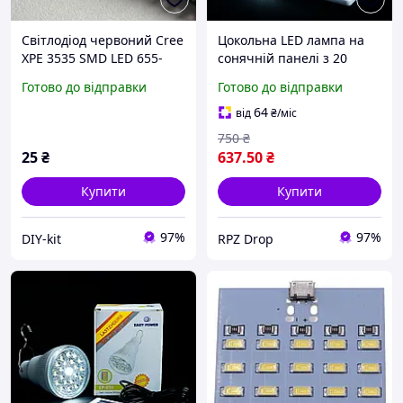
Світлодіод червоний Cree
Цокольна LED лампа на
XPE 3535 SMD LED 655-
сонячній панелі з 20
660nm 3W потужний
світлодіодами SMD,
Готово до відправки
Готово до відправки
світлодіодний чіп для
портативна і потужна Код
освітлення
EP-020
64
від
₴
/міс
750
₴
25
₴
637
.50
₴
Купити
Купити
97%
97%
DIY-kit
RPZ Drop