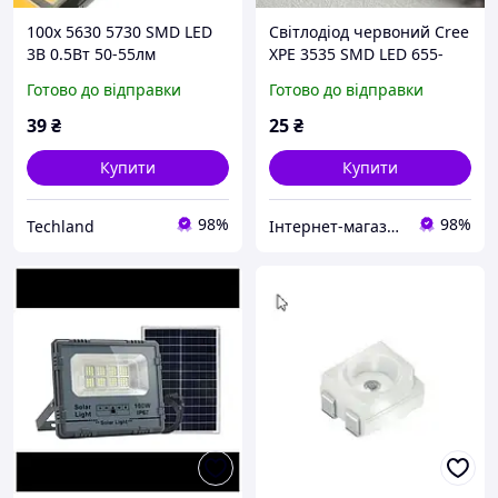
100x 5630 5730 SMD LED
Світлодіод червоний Cree
3В 0.5Вт 50-55лм
XPE 3535 SMD LED 655-
світлодіод, теплий білий,
660nm 3W потужний
Готово до відправки
Готово до відправки
для підсвітки матриць
світлодіодний чіп для
телевізорів
освітлення
39
₴
25
₴
Купити
Купити
98%
98%
Techland
Інтернет-магазин Електроніки