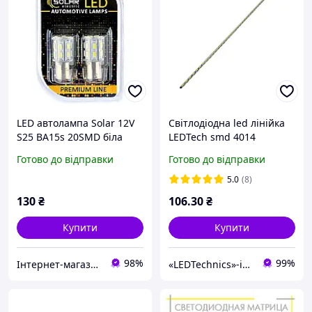
LED автолампа Solar 12V
Світлодіодна led лінійка
S25 BA15s 20SMD біла
LEDTech smd 4014
2шт для автомобілів
шириною 3,6 мм для
Готово до відправки
Готово до відправки
освітлення фари
ремонту тонких панелей
світлодіоди SCH_13
600*600мм 36-48вт 5000К
5.0
(8)
130
₴
106
.30
₴
Купити
Купити
98%
99%
Інтернет-магазин "Запчастини до авто і не тільки"
«LEDTechnics»-інтернет-магазин