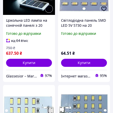
Цокольна LED лампа на
Світлодіодна панель SMD
сонячній панелі з 20
LED 5V 5730 на 20
світлодіодами SMD,
світлодіодів micro-USB
Готово до відправки
Готово до відправки
портативна і потужна Код
(1шт)
EP-020
64
від
₴
/міс
750
₴
637
.50
₴
64
.51
₴
Купити
Купити
97%
95%
Glassesior – Магазин оптики
Інтернет магазин "Деталі". Запчастини для електро та бензоінструменту