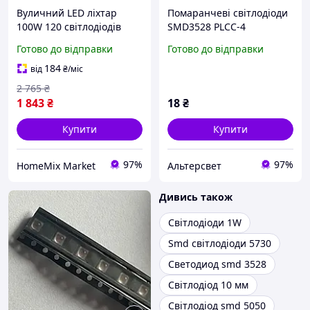
Вуличний LED ліхтар
Помаранчеві світлодіоди
100W 120 світлодіодів
SMD3528 PLCC-4
сонячна панель для
загальний анод для
Готово до відправки
Готово до відправки
освітлення дворів і
ремонту задніх ліхтарів
вулиць HM-3851
автомобілів LOE67B
184
від
₴
/міс
ORANGE LED 606nm
2 765
₴
1 843
₴
18
₴
Купити
Купити
97%
97%
HomeMix Market
Альтерсвет
Дивись також
Світлодіоди 1W
Smd світлодіоди 5730
Светодиод smd 3528
Світлодіод 10 мм
Світлодіод smd 5050