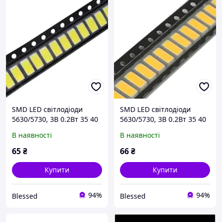
SMD LED світлодіоди
SMD LED світлодіоди
5630/5730, 3В 0.2Вт 35 40
5630/5730, 3В 0.2Вт 35 40
лм, 100 шт, білий
лм, 100 шт, теплий білий,
В наявності
В наявності
холодний, для підсвітки
для підсвітки та ремонту
та ремонту
65
₴
66
₴
Купити
Купити
94%
94%
Blessed
Blessed