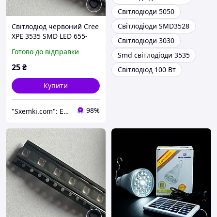
Світлодіоди 5050
Світлодіоди SMD3528
Світлодіод червоний Cree
XPE 3535 SMD LED 655-
Світлодіоди 3030
660nm 3W потужний
Готово до відправки
Smd світлодіоди 3535
світлодіодний чіп для
освітлення
25
₴
Світлодіод 100 Вт
Купити
98%
"Sxemki.com": Електроніка, схеми, модулі!