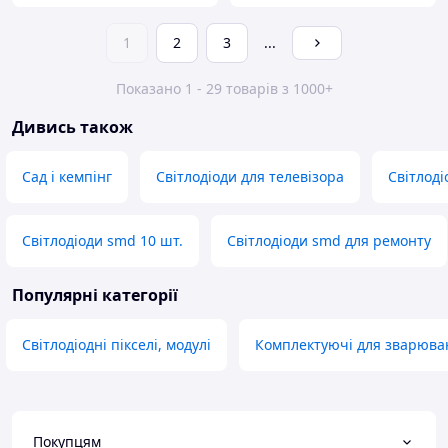
1
2
3
...
Показано 1 - 29 товарів з 1000+
Дивись також
Сад і кемпінг
Світлодіоди для телевізора
Світлоді
Світлодіоди smd 10 шт.
Світлодіоди smd для ремонту
Популярні категорії
Світлодіодні пікселі, модулі
Комплектуючі для зварюва
Покупцям