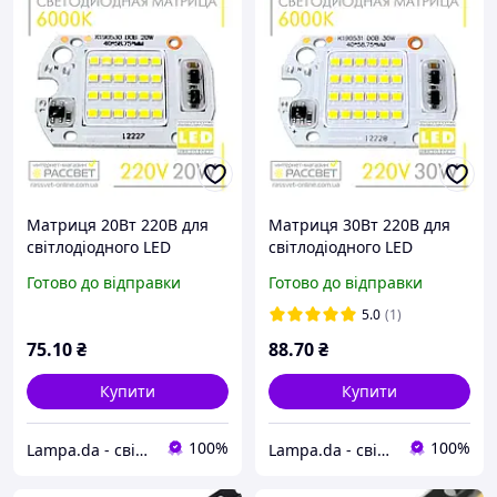
Матриця 20Вт 220В для
Матриця 30Вт 220В для
світлодіодного LED
світлодіодного LED
прожектора DOB 20W
прожектора DOB 30W
Готово до відправки
Готово до відправки
220V 6000К 1800Lm
220V 6000К 2700Lm
60*40мм (світлодіод SMD
60*40мм (світлодіод SMD
5.0
(1)
+ IC драйвер)
+ IC драйвер)
75
.10
₴
88
.70
₴
Купити
Купити
100%
100%
Lampa.da - світло для Вас!
Lampa.da - світло для Вас!