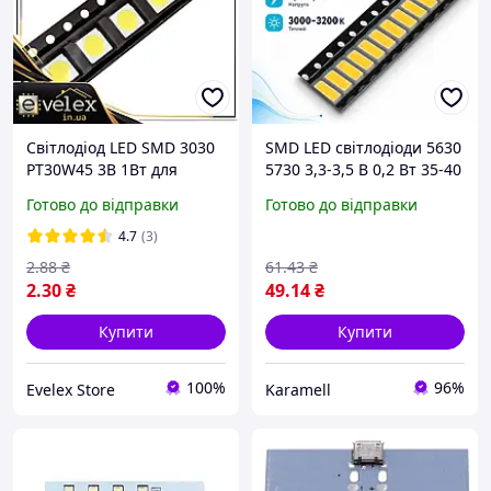
Світлодіод LED SMD 3030
SMD LED світлодіоди 5630
PT30W45 3В 1Вт для
5730 3,3-3,5 В 0,2 Вт 35-40
підсвічування матриць
лм теплий білий 3000-
Готово до відправки
Готово до відправки
телевізорів
3200 К для підсвітки ТВ
матриць набір 100 штук
4.7
(3)
2
.88
₴
61
.43
₴
2
.30
₴
49
.14
₴
Купити
Купити
100%
96%
Evelex Store
Karamell