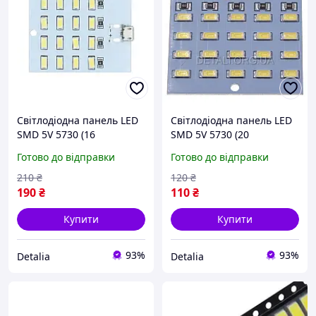
Світлодіодна панель LED
Світлодіодна панель LED
SMD 5V 5730 (16
SMD 5V 5730 (20
світлодіодів, micro-USB, 1
світлодіодів, micro-USB, 1
Готово до відправки
Готово до відправки
шт)
шт)
210
₴
120
₴
190
₴
110
₴
Купити
Купити
93%
93%
Detalia
Detalia