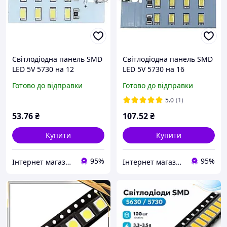
Світлодіодна панель SMD
Світлодіодна панель SMD
LED 5V 5730 на 12
LED 5V 5730 на 16
світлодіодів micro-USB
світлодіодів micro-USB
Готово до відправки
Готово до відправки
(1шт)
(1шт)
5.0
(1)
53
.76
₴
107
.52
₴
Купити
Купити
95%
95%
Інтернет магазин "Деталі". Запчастини для електро та бензоінструменту
Інтернет магазин "Деталі". Запчастини для електро та бензоінструменту