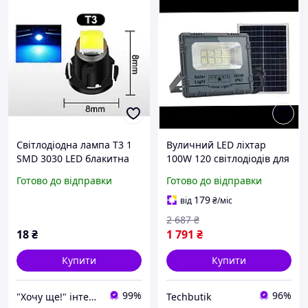
Світлодіодна лампа T3 1
Вуличний LED ліхтар
SMD 3030 LED блакитна
100W 120 світлодіодів для
для приладової панелі
зовнішнього освітлення
Готово до відправки
Готово до відправки
сонячна панель IP67
метал BT-6505
179
від
₴
/міс
2 687
₴
18
₴
1 791
₴
Купити
Купити
99%
96%
"Хочу ще!" інтернет-магазин :)
Techbutik