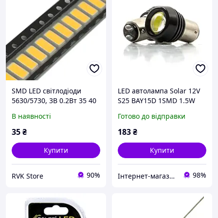
SMD LED світлодіоди
LED автолампа Solar 12V
5630/5730, 3В 0.2Вт 35 40
S25 BAY15D 1SMD 1.5W
лм, 100 шт, теплий білий,
біла для автомобілів стоп-
В наявності
Готово до відправки
для підсвітки та ремонту
сигнали габарити
світлодіоди KVI_12
35
₴
183
₴
Купити
Купити
90%
98%
RVK Store
Інтернет-магазин "Запчастини до авто і не тільки"