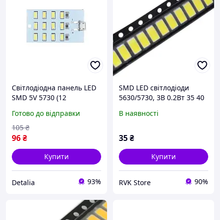
Світлодіодна панель LED
SMD LED світлодіоди
SMD 5V 5730 (12
5630/5730, 3В 0.2Вт 35 40
світлодіодів, micro-USB, 1
лм, 100 шт, білий
Готово до відправки
В наявності
шт)
холодний, для підсвітки
та ремонту
105
₴
96
₴
35
₴
Купити
Купити
93%
90%
Detalia
RVK Store