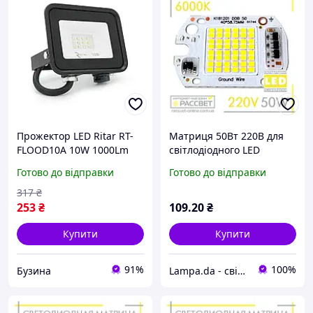
Прожектор LED Ritar RT-
Матриця 50Вт 220В для
FLOOD10A 10W 1000Lm
світлодіодного LED
IP65 6500K 12 світлодіодів
прожектора (світлодіод
Готово до відправки
Готово до відправки
120° buzyna
SMD + IC драйвер)
60*40мм DOB 50W 220V
317
₴
4500Lm 6000К
253
₴
109
.20
₴
Купити
Купити
91%
100%
Бузина
Lampa.da - світло для Вас!