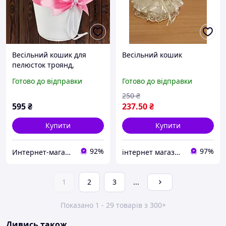
Весільний кошик для
Весільний кошик
пелюсток троянд,
рожевий колір,
Готово до відправки
Готово до відправки
22*10,5*9,5 см (арт. 0797-
15)
250
₴
595
₴
237
.50
₴
Купити
Купити
92%
97%
Интернет-магазин "Приглашалки"
інтернет магазин -весільний декор
1
2
3
...
Показано 1 - 29 товарів з 300+
Дивись також