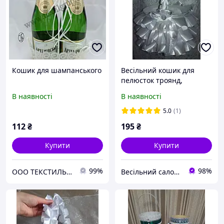
Кошик для шампанського
Весільний кошик для
пелюсток троянд,
цукерок, монет (в асорт.)
В наявності
В наявності
5.0
(1)
112
₴
195
₴
Купити
Купити
99%
98%
ООО ТЕКСТИЛЬ ГРУП
Весільний салон "Принцеса"