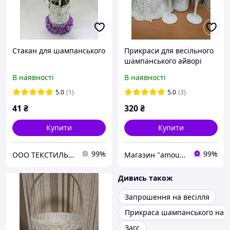
Стакан для шампанського
Прикраси для весільного
шампанського айворі
В наявності
В наявності
5.0
(1)
5.0
(3)
41
₴
320
₴
Купити
Купити
99%
99%
ООО ТЕКСТИЛЬ ГРУП
Магазин "amourshop.net" (Амуршоп)
Дивись також
Запрошення на весілля
Прикраса шампанського на в
Загс