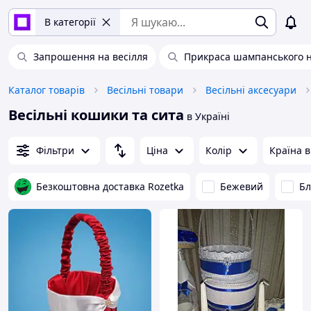
В категорії
Запрошення на весілля
Прикраса шампанського н
Каталог товарів
Весільні товари
Весільні аксесуари
Весільні кошики та сита
в Україні
Фільтри
Ціна
Колір
Країна 
Безкоштовна доставка Rozetka
Бежевий
Бл