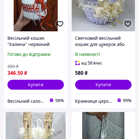
Весільний кошик
Святковий весільний
"Калина" червоний
кошик для цукерок або
пелюсток троянд
Готово до відправки
В наявності
58
від
₴
/міс
385
₴
346
.50
₴
580
₴
Купити
Купити
98%
99%
Весільний салон "Принцеса"
Крамниця церковних виробів «Грааль»