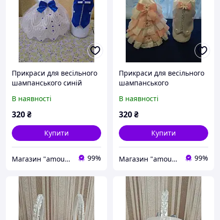
Прикраси для весільного
Прикраси для весільного
шампанського синій
шампанського
В наявності
В наявності
320
₴
320
₴
Купити
Купити
99%
99%
Магазин "amourshop.net" (Амуршоп)
Магазин "amourshop.net" (Амуршоп)