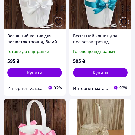
Весільний кошик для
Весільний кошик для
пелюсток троянд, білий
пелюсток троянд,
колір, 22*10,5*9,5 см (арт.
бірюзовий колір,
Готово до відправки
Готово до відправки
0797-11)
22*10,5*9,5 см (арт. 0797-
13)
595
₴
595
₴
Купити
Купити
92%
92%
Интернет-магазин "Приглашалки"
Интернет-магазин "Приглашалки"