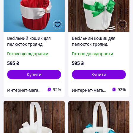
Весільний кошик для
Весільний кошик для
пелюсток троянд,
пелюсток троянд,
червоний колір,
зелений колір,
Готово до відправки
Готово до відправки
22*10,5*9,5 см (арт. 0712-
22*10,5*9,5 см (арт. 0797-
4)
10)
595
₴
595
₴
Купити
Купити
92%
92%
Интернет-магазин "Приглашалки"
Интернет-магазин "Приглашалки"