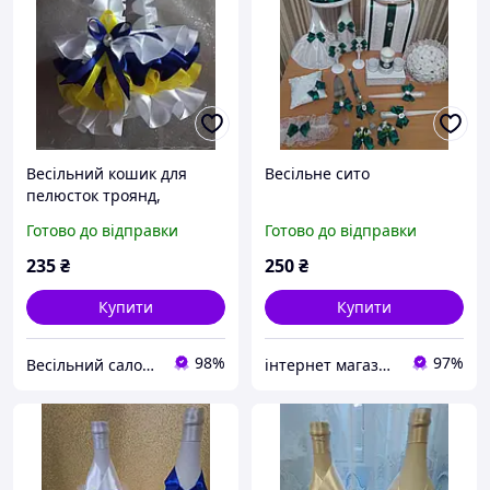
Весільний кошик для
Весільне сито
пелюсток троянд,
цукерок, монет (жовто-
Готово до відправки
Готово до відправки
синя, патріотична)
235
₴
250
₴
Купити
Купити
98%
97%
Весільний салон "Принцеса"
інтернет магазин -весільний декор