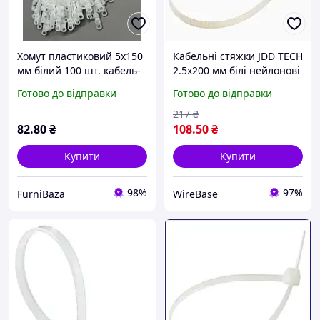
Хомут пластиковий 5х150
Кабельні стяжки JDD TECH
мм білий 100 шт. кабель-
2.5x200 мм білі нейлонові
біндер нейлоновий
100 шт для проводки і
Готово до відправки
Готово до відправки
стяжка для дротів
організації кабелів
проводки шланга
217
₴
82
.80
₴
108
.50
₴
Купити
Купити
98%
97%
FurniBaza
WireBase