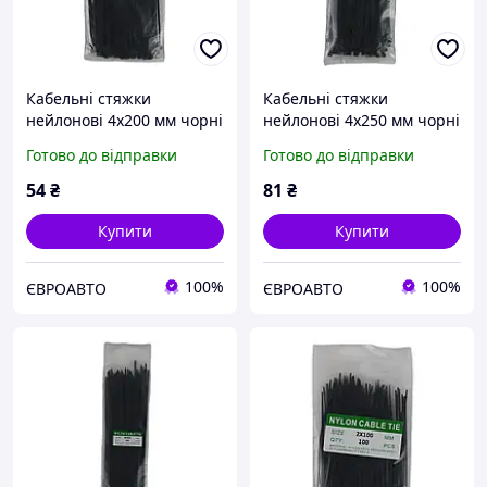
Кабельні стяжки
Кабельні стяжки
нейлонові 4х200 мм чорні
нейлонові 4х250 мм чорні
пластикові хомути для
пластикові хомути для
Готово до відправки
Готово до відправки
проводки Nylon Cable Tie
проводки Nylon Cable Tie
(100 шт.)
(100 шт.)
54
₴
81
₴
Купити
Купити
100%
100%
ЄВРОАВТО
ЄВРОАВТО