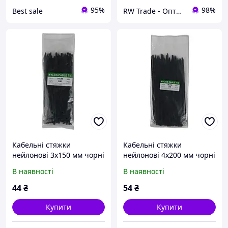
95%
98%
Best sale
RW Trade - Оптово-роздрібний інтернет-магазин
Кабельні стяжки
Кабельні стяжки
нейлонові 3х150 мм чорні
нейлонові 4х200 мм чорні
пластикові хомути для
пластикові хомути для
В наявності
В наявності
проводки Nylon Cable Tie
проводки Nylon Cable Tie
(100 шт.)
(100 шт.)
44
₴
54
₴
Купити
Купити