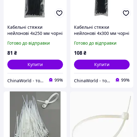
Кабельні стяжки
Кабельні стяжки
нейлонові 4х250 мм чорні
нейлонові 4х300 мм чорні
пластикові хомути для
пластикові хомути для
Готово до відправки
Готово до відправки
проводки Nylon Cable Tie
проводки Nylon Cable Tie
(100 шт.)
(100 шт.)
81
₴
108
₴
Купити
Купити
99%
99%
ChinaWorld - товари високої якості!
ChinaWorld - товари високої якості!