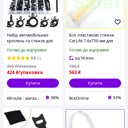
Набір автомобільних
Білі пластикові стяжки
кріплень та стяжок для
CarLife 7.6x750 мм для
проводки та кабелю 60
проводів і кабелів
Готово до відправки
Готово до відправки
шт
фіксатори для організації
проводки
56
5.0
(1)
від
₴
/міс
499
₴/упаковка
788
₴
424
₴/упаковка
563
₴
Купити
Купити
98%
93%
66route - магазин автотоварів
ВсеOnline