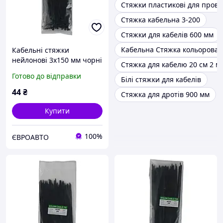
Стяжки пластикові для прово
Стяжка кабельна 3-200
Стяжки для кабелів 600 мм
Кабельна Стяжка кольорова
Кабельні стяжки
нейлонові 3х150 мм чорні
Стяжка для кабелю 20 см 2 м
пластикові хомути для
Готово до відправки
Білі стяжки для кабелів
проводки Nylon Cable Tie
(100 шт.)
44
₴
Стяжка для дротів 900 мм
Купити
100%
ЄВРОАВТО