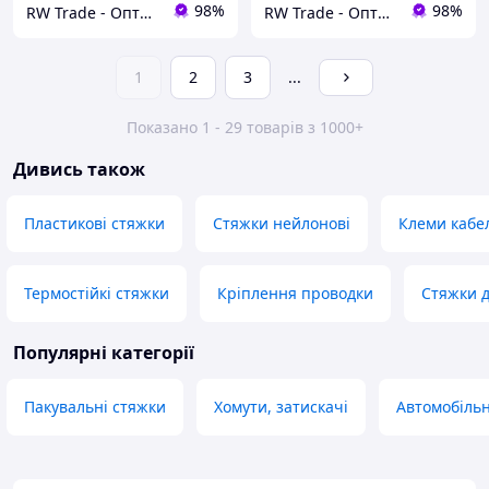
98%
98%
RW Trade - Оптово-роздрібний інтернет-магазин
RW Trade - Оптово-роздрібний інтернет-магазин
1
2
3
...
Показано 1 - 29 товарів з 1000+
Дивись також
Пластикові стяжки
Стяжки нейлонові
Клеми кабе
Термостійкі стяжки
Кріплення проводки
Стяжки д
Популярні категорії
Пакувальні стяжки
Хомути, затискачі
Автомобільн