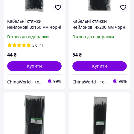
Кабельні стяжки
Кабельні стяжки
нейлонові 3х150 мм чорні
нейлонові 4х200 мм чорні
пластикові хомути для
пластикові хомути для
Готово до відправки
Готово до відправки
проводки Nylon Cable Tie
проводки Nylon Cable Tie
(100 шт.)
(100 шт.)
5.0
(1)
44
₴
54
₴
Купити
Купити
99%
99%
ChinaWorld - товари високої якості!
ChinaWorld - товари високої якості!