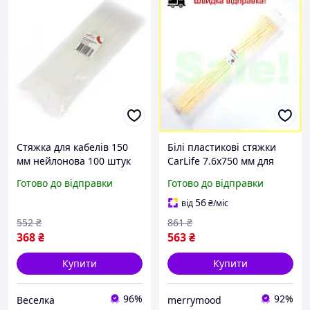
Стяжка для кабелів 150
Білі пластикові стяжки
мм нейлонова 100 штук
CarLife 7.6x750 мм для
для електромонтажу та
проводів і кабелів
Готово до відправки
Готово до відправки
організації дротів FLAME
фіксатори для організації
проводки
56
від
₴
/міс
552
₴
861
₴
368
₴
563
₴
Купити
Купити
96%
92%
Веселка
merrymood