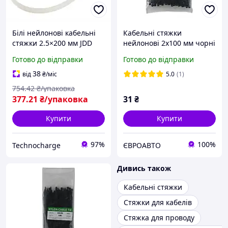
Білі нейлонові кабельні
Кабельні стяжки
стяжки 2.5×200 мм JDD
нейлонові 2х100 мм чорні
TECH універсальні хомути
пластикові хомути для
Готово до відправки
Готово до відправки
нейлонові 100 шт. для
проводки Nylon Cable Tie
проведення
(100 шт.)
38
від
₴
/міс
5.0
(1)
754
.42
₴/упаковка
377
.21
₴/упаковка
31
₴
Купити
Купити
97%
100%
Technocharge
ЄВРОАВТО
Дивись також
Кабельні стяжки
Стяжки для кабелів
Стяжка для проводу