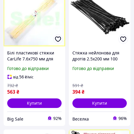
Білі пластикові стяжки
Стяжка нейлонова для
CarLife 7.6x750 мм для
дротів 2.5x200 мм 100
проводів і кабелів
штук універсальна для
Готово до відправки
Готово до відправки
фіксатори для організації
організації кабелів у
проводки
будинку й офісі FLAME
56
від
₴
/міс
732
₴
591
₴
563
₴
394
₴
Купити
Купити
92%
96%
Big Sale
Веселка