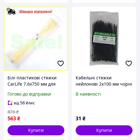
Білі пластикові стяжки
Кабельні стяжки
CarLife 7.6x750 мм для
нейлонові 2х100 мм чорні
проводів і кабелів
пластикові хомути для
Готово до відправки
В наявності
фіксатори для організації
проводки Nylon Cable Tie
проводки
(100 шт.)
56
від
₴
/міс
873
₴
563
₴
31
₴
Купити
Купити