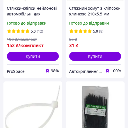
Стяжки-кліпси нейлонові
Стяжний хомут з кліпсою-
автомобільні для
ялинкою 210х5.5 мм
кріплення проводки,
автомобільна нейлонова
Готово до відправки
Готово до відправки
хомути з отвором під
стяжка для кріплення
гвинт/пістон 50 шт
проводки та трубок (отвір
5.0
(12)
5.0
(8)
4.5-7.5 мм)
190
₴/комплект
55
₴
152
₴/комплект
31
₴
Купити
Купити
98%
100%
ProSpace
Автокріплення (кліпси/андапки), роз'єми (фішки), вентиля колес, термоусадки, автоаксесуари та ін.