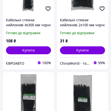
Кабельні стяжки
Кабельні стяжки
нейлонові 4х300 мм чорні
нейлонові 2х100 мм чорні
пластикові хомути для
пластикові хомути для
Готово до відправки
Готово до відправки
проводки Nylon Cable Tie
проводки Nylon Cable Tie
(100 шт.)
(100 шт.)
108
₴
31
₴
Купити
Купити
100%
99%
ЄВРОАВТО
ChinaWorld - товари високої якості!