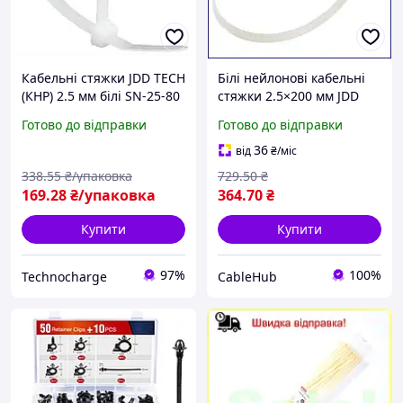
Кабельні стяжки JDD TECH
Білі нейлонові кабельні
(КНР) 2.5 мм білі SN-25-80
стяжки 2.5×200 мм JDD
нейлонові 100 шт.
TECH універсальні хомути
Готово до відправки
Готово до відправки
рішення для акуратного
нейлонові 100 шт. для
проведення
проведення
36
від
₴
/міс
338
.55
₴/упаковка
729
.50
₴
169
.28
₴/упаковка
364
.70
₴
Купити
Купити
97%
100%
Technocharge
CableHub