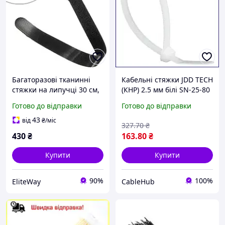
Багаторазові тканинні
Кабельні стяжки JDD TECH
стяжки на липучці 30 см,
(КНР) 2.5 мм білі SN-25-80
100 шт зручне та надійне
нейлонові 100 шт.
Готово до відправки
Готово до відправки
кріплення кабелів і дротів
рішення для акуратного
проведення
43
від
₴
/міс
327
.70
₴
430
₴
163
.80
₴
Купити
Купити
90%
100%
EliteWay
CableHub