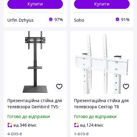
Купити
Купити
97%
91%
Urfin Dzhyus
Soho
Презентаційна стійка для
Презентаційна стійка для
телевізора Gembird TVS-
телевізора Сектор T8
55T-02
White
Готово до відправки
Готово до відправки
346
124
від
₴
/міс
від
₴
/міс
4 099
₴
1 619
₴