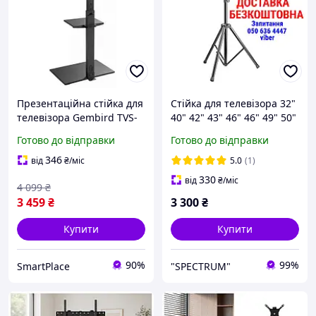
Презентаційна стійка для
Стійка для телевізора 32"
телевізора Gembird TVS-
40" 42" 43" 46" 46" 49" 50"
55T-02
60" 65" 70" ITech FS08-46T
Готово до відправки
Готово до відправки
Підлогова стійка тринога
Підставка для телевізора
346
від
₴
/міс
5.0
(1)
330
від
₴
/міс
4 099
₴
3 459
₴
3 300
₴
Купити
Купити
90%
99%
SmartPlace
"SPECTRUM"