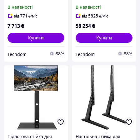
регулюванням висоти та
Trv200
В наявності
В наявності
нахилу
771
5825
від
₴
/міс
від
₴
/міс
7 713
₴
58 254
₴
Купити
Купити
88%
88%
Techdom
Techdom
Підлогова стійка для
Настільна стійка для