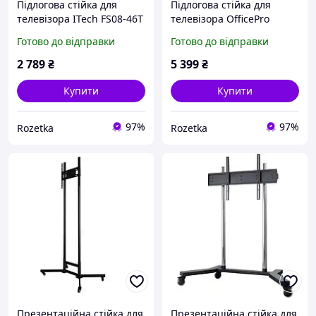
Підлогова стійка для
Підлогова стійка для
телевізора ITech FS08-46T
телевізора OfficePro
Black 37" - 70"
TVS302B 37"-75" Black
Готово до відправки
Готово до відправки
2 789
₴
5 399
₴
Купити
Купити
97%
97%
Rozetka
Rozetka
Презентаційна стійка для
Презентаційна стійка для