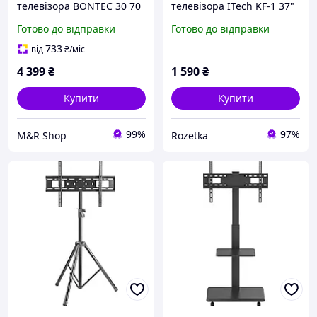
телевізора BONTEC 30 70
телевізора ITech KF-1 37"
| Регулювання висоти та
- 70"
Готово до відправки
Готово до відправки
поворот | Для
LED/LCD/OLED і вигнутих
733
від
₴
/міс
ТВ
4 399
₴
1 590
₴
Купити
Купити
99%
97%
M&R Shop
Rozetka