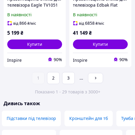
телевізора Eagle TV1051
телевізора Edbak Flat
(E1182)
Screen Trolley for One
В наявності
В наявності
Black 55-100 (WWTR-TR19)
866
6858
від
₴
/міс
від
₴
/міс
5 199
₴
41 149
₴
Купити
Купити
90%
90%
Inspire
Inspire
1
2
3
...
Показано 1 - 29 товарів з 3000+
Дивись також
Підставки під телевізор
Кронштейн для тб
Тумба 