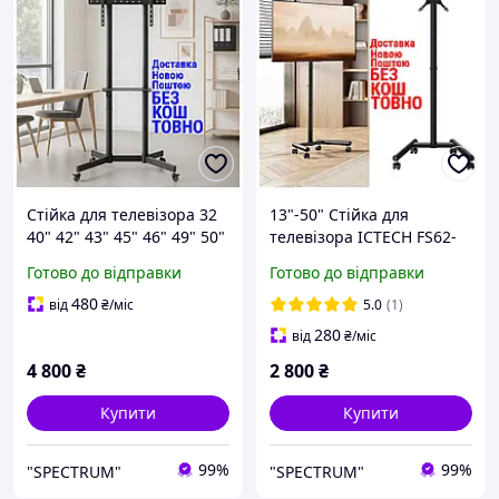
Стійка для телевізора 32
13"-50" Стійка для
40" 42" 43" 45" 46" 49" 50"
телевізора ICTECH FS62-
55" 60" 65" 70 ITech
22TW підлогова
Готово до відправки
Готово до відправки
T1042TE Підлогова стійка
Презентаційна стійка для
для тв Підставка для
монітора
480
від
₴
/міс
5.0
(1)
телевізора
280
від
₴
/міс
4 800
₴
2 800
₴
Купити
Купити
99%
99%
"SPECTRUM"
"SPECTRUM"