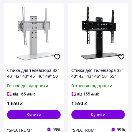
Стійка для телевізора 32"
Стійка для телевізора 32"
40" 42" 43" 45" 46" 49" 50"
40" 42" 43" 46" 50" 55"
55" настільна SECTOR T11
настільна SECTOR T11
Готово до відправки
Готово до відправки
White Кронштейн
Black Настільний
кріплення підставка для
кронштейн для
165
155
від
₴
/міс
від
₴
/міс
тв на стіл
телевізора Кріплення для
1 650
₴
1 550
₴
тв
Купити
Купити
99%
99%
"SPECTRUM"
"SPECTRUM"