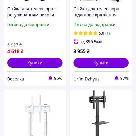
Стійка для телевізора з
Стійка для телевізора
регулюванням висоти
підлогове кріплення
колісцями та полицями
кронштейн TV CART 1500
Готово до відправки
Готово до відправки
для домашнього
/ 8006 32-70 тримач для
кінотеатру і офісу FLAME
ТВ
5.0
(1)
396
від
₴
/міс
6 927
₴
4 618
₴
3 955
₴
Купити
Купити
95%
97%
Веселка
Urfin Dzhyus