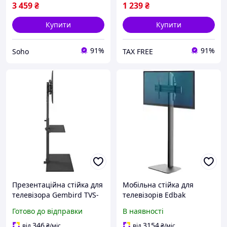
3 459
₴
1 239
₴
Купити
Купити
91%
91%
Soho
TAX FREE
Презентаційна стійка для
Мобільна стійка для
телевізора Gembird TVS-
телевізорів Edbak
55T-02
STDV100 40-75 дюймів
Готово до відправки
В наявності
напольна
346
3154
від
₴
/міс
від
₴
/міс