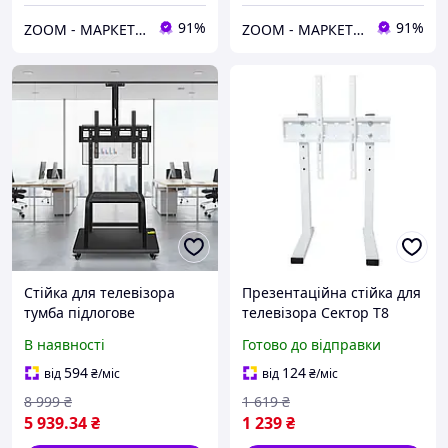
91%
91%
ZOOM - МАРКЕТ ЦИФРОВОЇ ТЕХНІКИ
ZOOM - МАРКЕТ ЦИФРОВОЇ ТЕХНІКИ
Стійка для телевізора
Презентаційна стійка для
тумба підлогове
телевізора Сектор T8
кріплення кронштейн TV
White
В наявності
Готово до відправки
CART 1500 / 8007 37"-100"
тримач для ТВ
594
124
від
₴
/міс
від
₴
/міс
8 999
₴
1 619
₴
5 939
.34
₴
1 239
₴