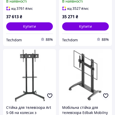
В наявності
В наявності
3761
3527
від
₴
/міс
від
₴
/міс
37 613
₴
35 271
₴
Купити
Купити
88%
88%
Techdom
Techdom
Стійка для телевізора Art
Мобільна стійка для
S-08 на колесах з
телевізора Edbak Mobilny