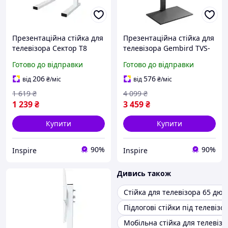
Презентаційна стійка для
Презентаційна стійка для
телевізора Сектор T8
телевізора Gembird TVS-
White
55T-02
Готово до відправки
Готово до відправки
206
576
від
₴
/міс
від
₴
/міс
1 619
₴
4 099
₴
1 239
₴
3 459
₴
Купити
Купити
90%
90%
Inspire
Inspire
Дивись також
Стійка для телевізора 65 дюй
Підлогові стійки під телевізо
Мобільна стійка для телевізо