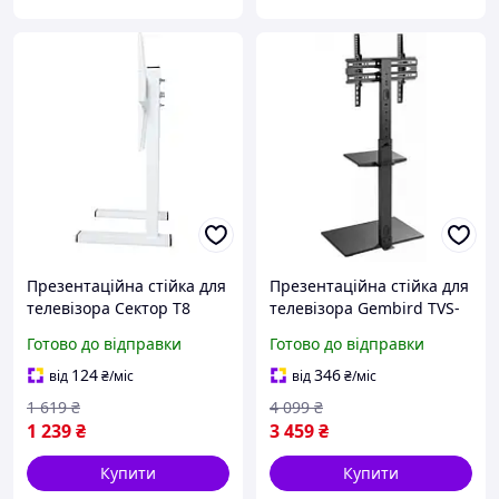
Презентаційна стійка для
Презентаційна стійка для
телевізора Сектор T8
телевізора Gembird TVS-
White
55T-02
Готово до відправки
Готово до відправки
124
346
від
₴
/міс
від
₴
/міс
1 619
₴
4 099
₴
1 239
₴
3 459
₴
Купити
Купити