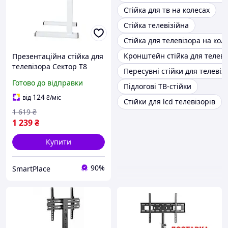
Стійка для тв на колесах
Стійка телевізійна
Стійка для телевізора на кол
Кронштейн стійка для телеві
Презентаційна стійка для
телевізора Сектор T8
Пересувні стійки для телевіз
White
Готово до відправки
Підлогові ТВ-стійки
124
від
₴
/міс
Стійки для lcd телевізорів
1 619
₴
1 239
₴
Купити
90%
SmartPlace