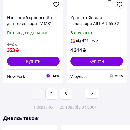
Настінний кронштейн
Кронштейн для
для телевізора TV M31
телевізора ART AR-65 32-
універсальне кріплення
80 дюймів настінний
Готово до відправки
В наявності
14 32 дюйма newyork
універсальний
431
від
₴
/міс
442
₴
353
₴
4 314
₴
Купити
Купити
94%
89%
New York
Vseyest
1
2
3
...
Показано 1 - 29 товарів з 9000+
Дивись також