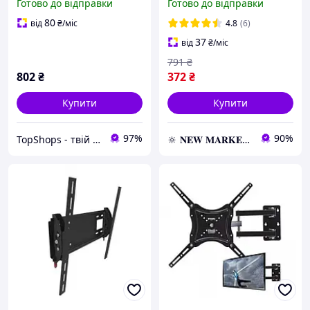
Готово до відправки
Готово до відправки
телевізора Кріплення IG-
кронштейн для
21
телевізора
80
від
₴
/міс
4.8
(6)
37
від
₴
/міс
791
₴
802
₴
372
₴
Купити
Купити
97%
90%
TopShops - твій інтернет магазин
🔆 𝐍𝐄𝐖 𝐌𝐀𝐑𝐊𝐄𝐓 🔆 – Продукція преміум-класу від офіційного представника!