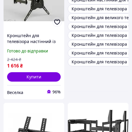
Кронштейн для телевізора в
Кронштейн для великого тел
Кронштейн для телевізора т
Кронштейн для телевізора н
Кронштейн для
телевізора настінний із
Кронштейн для телевізора на
регулюванням кута
Готово до відправки
Кронштейн для телевізора 32
нахилу для LCD і LED-
моделей до 52 дюймів
2 424
₴
Кронштейн для телевізора на
FLAME
1 616
₴
Купити
96%
Веселка