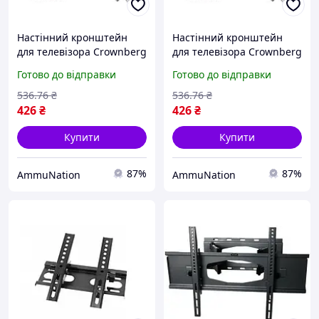
Настінний кронштейн
Настінний кронштейн
для телевізора Crownberg
для телевізора Crownberg
CB-5080, універсальний
CB-5082 17-42 дюймів
Готово до відправки
Готово до відправки
кріплення 14-55",
універсальне кріплення
навантаження до 25 кг
для LCD LED Plasma TV
536
.76
₴
536
.76
₴
426
₴
426
₴
Купити
Купити
87%
87%
AmmuNation
AmmuNation