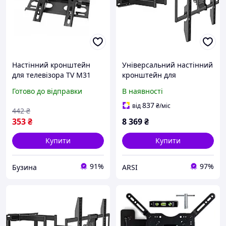
Настінний кронштейн
Універсальний настінний
для телевізора TV M31
кронштейн для
універсальне кріплення
телевізорів 50-120" до 150
Готово до відправки
В наявності
14 32 дюйма buzyna
кг
837
від
₴
/міс
442
₴
353
₴
8 369
₴
Купити
Купити
91%
97%
Бузина
ARSI