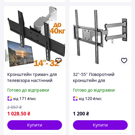
Кронштейн тримач для
32"-55" Поворотний
телевізора настінний
кронштейн для
універсальний 14-32
телевізора універсальний
Готово до відправки
Готово до відправки
дюйми з поворотом до 40
Brateck LPA52-443
кг
Настінне висувне
171
120
від
₴
/міс
від
₴
/міс
кріплення для телевізора
2 057
₴
1 028
.50
₴
1 200
₴
Купити
Купити