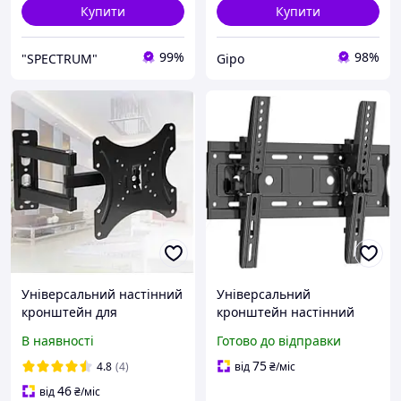
Купити
Купити
99%
98%
"SPECTRUM"
Gipo
Універсальний настінний
Універсальний
кронштейн для
кронштейн настінний
телевізорів і моніторів
GLWIXY Y806S нахильний
В наявності
Готово до відправки
Wall Mount CP302 14-42",
для телевізорів 32 68 ,
чорний (4740)
VESA до 400×400, до 60 кг,
75
4.8
(4)
від
₴
/міс
сталь, чорний
46
від
₴
/міс