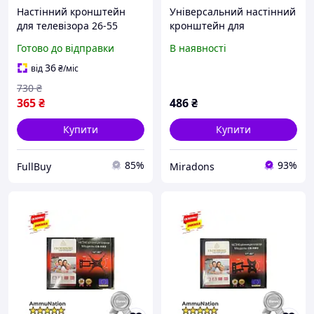
Настінний кронштейн
Універсальний настінний
для телевізора 26-55
кронштейн для
дюймів, кріплення для
телевізора HDL-117B2
Готово до відправки
В наявності
ТБ, універсальний
LED, поворотний,
настінний монтаж,
діагональ 14-42
36
від
₴
/міс
максимальне
730
₴
навантаження 45 кг,
365
₴
486
₴
Купити
Купити
85%
93%
FullBuy
Miradons