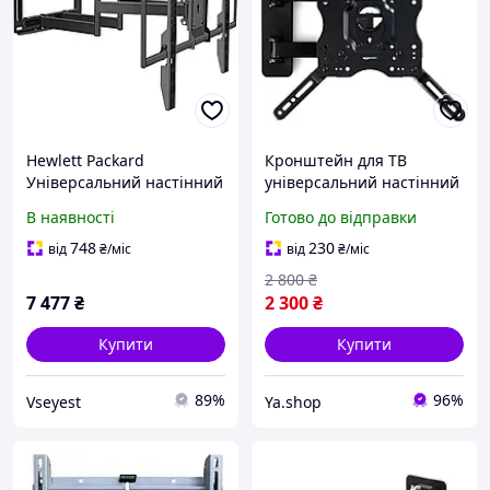
Hewlett Packard
Кронштейн для ТВ
Універсальний настінний
універсальний настінний
кронштейн для
тримач для телевізорів
В наявності
Готово до відправки
телевізорів 50-120" до 150
26 55
кг
748
230
від
₴
/міс
від
₴
/міс
2 800
₴
7 477
₴
2 300
₴
Купити
Купити
89%
96%
Vseyest
Ya.shop