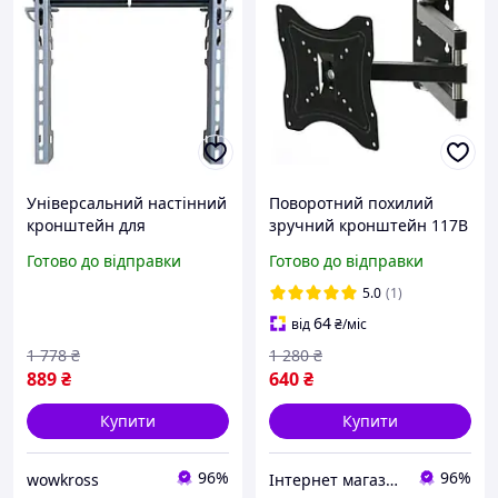
Універсальний настінний
Поворотний похилий
кронштейн для
зручний кронштейн 117В
телевізора діагоналлю,
універсальне кріплення
Готово до відправки
Готово до відправки
Кріплення для телевізора
для телевізора TV на стіну
VS-88 NEW
200х200
5.0
(1)
64
від
₴
/міс
1 778
₴
1 280
₴
889
₴
640
₴
Купити
Купити
96%
96%
wowkross
Інтернет магазин «Smart Life»