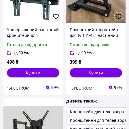
Універсальний настінний
Поворотний кронштейн
кронштейн для
для tv 14"-42" настінний
телевізора діагоналлю
Універсальний
Готово до відправки
Готово до відправки
13"-43" Itech PB2T Похилі
кронштейн для
кронштейни для тВ
телевізора на стіну
50
40
від
₴
/міс
від
₴
/міс
Кріплення для телевізора
Настінне кріплення з
498
₴
399
₴
регулюванням
Купити
Купити
99%
99%
"SPECTRUM"
"SPECTRUM"
Дивись також
Кронштейн для телевізора 5
Кронштейни для телевізора 
Кронштейн настінний для те