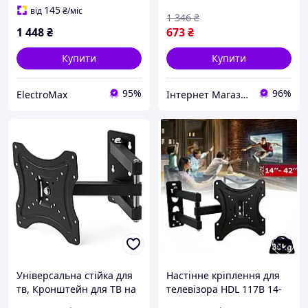
2407 WP-68
телевізора діагоналлю
145
від
₴
/міс
1 346
₴
VX-55
1 448
₴
673
₴
Купити
Купити
95%
96%
ElectroMax
Інтернет Магазин "Tano"
Універсальна стійка для
Настінне кріплення для
тв, Кронштейн для ТВ на
телевізора HDL 117B 14-
стіну, Кріплення для
42", Універсальний