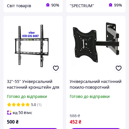
90%
99%
Cвіт товарів
"SPECTRUM"
32"-55" Універсальний
Універсальний настінний
настінний кронштейн для
похило-поворотний
тв UniBracket BZ02-41
кронштейн для
Готово до відправки
Готово до відправки
Кріплення для телевізора
телевізора діагоналлю від
на стіну 55 Кронштейн
14 до 46 дюймів з
5.0
(1)
для плазми
навантаженням до 30 кг /
50
від
₴
/міс
588
₴
500
₴
452
₴