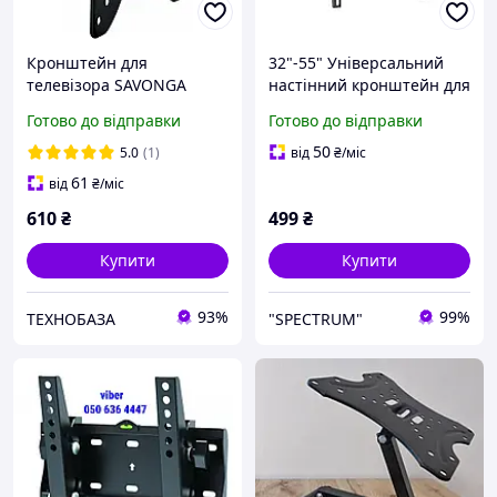
Кронштейн для
32"-55" Універсальний
телевізора SAVONGA
настінний кронштейн для
11070N настінний, 13 42
телевізора Brateck KL37-
Готово до відправки
Готово до відправки
дюйми, VESA до 200×200,
44F
універсальний
50
5.0
(1)
від
₴
/міс
61
від
₴
/міс
610
₴
499
₴
Купити
Купити
93%
99%
ТЕХНОБАЗА
"SPECTRUM"