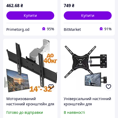
462
.68
₴
749
₴
Купити
Купити
95%
91%
Primetorg.od
BitMarket
Моторизований
Універсальний настінний
настінний кронштейн для
кронштейн для
телевізора 14-32 дюймів
телевізора HDL-117B2
Готово до відправки
В наявності
із пультом /
LED, поворотний,