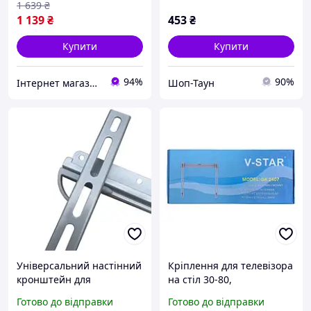
Універсальний
діагональ 14-42
1 639
₴
поворотний тримач до 40
1 139
₴
453
₴
кг сталь
Купити
Купити
94%
90%
Інтернет магазин Slando
Шоп-Таун
Універсальний настінний
Кріплення для телевізора
кронштейн для
на стіл 30-80,
телевізора діагоналлю
Універсальний настінний
Готово до відправки
Готово до відправки
30-80 дюймів V-STAR GK
кронштейн для