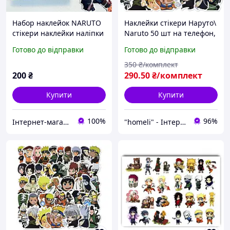
Набор наклейок NARUTO
Наклейки стікери Наруто\
стікери наклейки наліпки
Naruto 50 шт на телефон,
60 шт Наруто
ноутбук, на стіну для
Готово до відправки
Готово до відправки
декору. Стікери для авто,
для дітей
350
₴/комплект
200
₴
290
.50
₴/комплект
Купити
Купити
100%
96%
Інтернет-магазин GIFTTISHOP
"homeli" - Інтернет-магазин