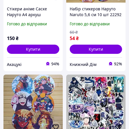
Стікери аніме Саске
Набір стикеров Наруто
Наруто А4 аркуш
Naruto 5,6 см 10 шт 22292
(stik_083)
Готово до відправки
Готово до відправки
60
₴
150
₴
54
₴
Купити
Купити
94%
92%
Акацукі
Книжний Дім