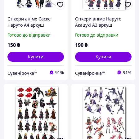
Стікери аніме Саске
Стікери аніме Наруто
Наруто А4 аркуш
Акацукі А3 аркуш
(stik_083)
(stik_094)
Готово до відправки
Готово до відправки
150
₴
190
₴
Купити
Купити
91%
91%
Сувенірочка™
Сувенірочка™