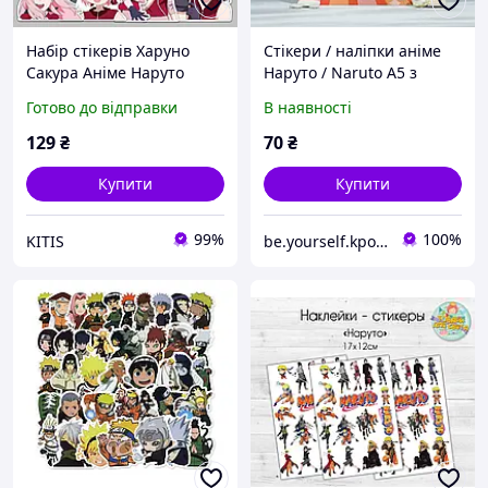
Набір стікерів Харуно
Стікери / наліпки аніме
Сакура Аніме Наруто
Наруто / Naruto А5 з
Naruto - 50 шт. - Вінілові
прорізкою
Готово до відправки
В наявності
наліпки для різних
поверхонь
129
₴
70
₴
Купити
Купити
99%
100%
KITIS
be.yourself.kpop_shop