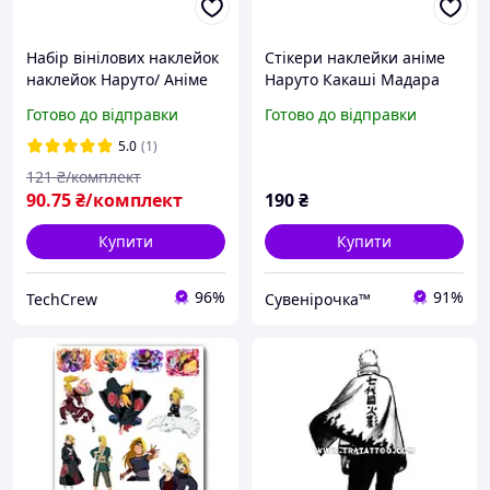
Набір вінілових наклейок
Стікери наклейки аніме
наклейок Наруто/ Аніме
Наруто Какаші Мадара
Стикербомбінг на авто
Саске А3 аркуш (stik_012)
Готово до відправки
Готово до відправки
телефон ноутбук
5.0
(1)
121
₴/комплект
90
.75
₴/комплект
190
₴
Купити
Купити
96%
91%
TechCrew
Сувенірочка™