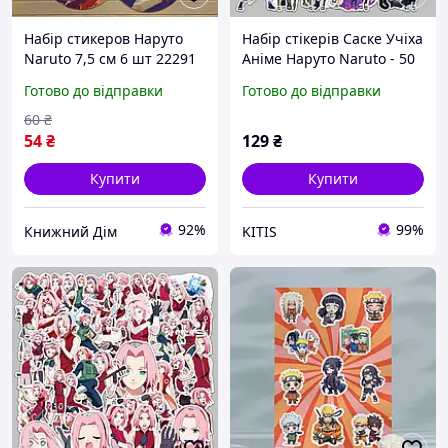
Набір стикеров Наруто
Набір стікерів Саске Учіха
Naruto 7,5 см 6 шт 22291
Аніме Наруто Naruto - 50
шт. - Вінілові наліпки для
Готово до відправки
Готово до відправки
різних поверхонь
60
₴
54
₴
129
₴
Купити
Купити
92%
99%
Книжний Дім
KITIS