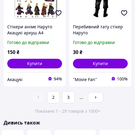
Стікери аніме Наруто
Перебивний тату стікер
Акацукі аркуш А4
Наруто
(stik_186)
Готово до відправки
Готово до відправки
150
₴
30
₴
Купити
Купити
94%
100%
Акацукі
"Movie Fan"
1
2
3
...
Показано 1 - 29 товарів з 1000+
Дивись також