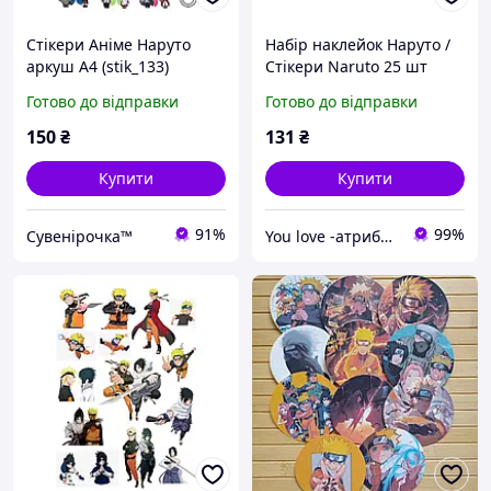
Стікери Аніме Наруто
Набір наклейок Наруто /
аркуш А4 (stik_133)
Стікери Naruto 25 шт
(Вирізані)
Готово до відправки
Готово до відправки
150
₴
131
₴
Купити
Купити
91%
99%
Сувенірочка™
You love -атрибутика, сувеніри та прикраси