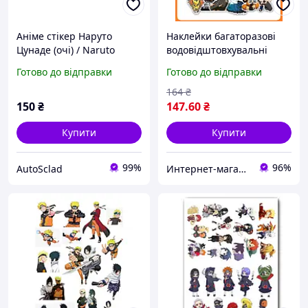
Аніме стікер Наруто
Наклейки багаторазові
Цунаде (очі) / Naruto
водовідштовхувальні
Tsunade
стікери Naruto Anime/
Готово до відправки
Готово до відправки
Наруто Аніме -50шт
стікербомбінг (II) 20379
164
₴
150
₴
147
.60
₴
Купити
Купити
99%
96%
AutoSclad
Интернет-магазин "Korni"