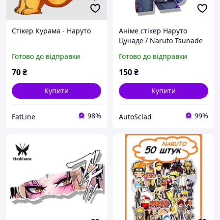
Стікер Курама - Наруто
Аніме стікер Наруто
Цунаде / Naruto Tsunade
Готово до відправки
Готово до відправки
70
₴
150
₴
Купити
Купити
98%
99%
FatLine
AutoSclad