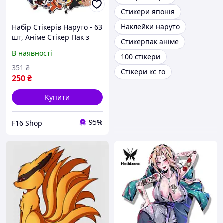
Стикери японія
Наклейки наруто
Набір Стікерів Наруто - 63
шт, Аніме Стікер Пак з
Стикерпак аніме
Вінілових Наклейок на
В наявності
100 стікери
скейт, телефон, ноут |
Naruto Stickers
351
₴
Стікери кс го
250
₴
Купити
95%
F16 Shop