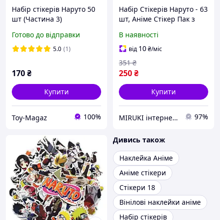
Набір стікерів Наруто 50
Набір Стікерів Наруто - 63
шт (Частина 3)
шт, Аніме Стікер Пак з
Стікербомбінг Вінілові
Вінілових Наклейок на
Готово до відправки
В наявності
наклейки
скейт, телефон, ноут |
Naruto Stickers
10
5.0
(1)
від
₴
/міс
351
₴
170
₴
250
₴
Купити
Купити
100%
97%
Toy-Magaz
MIRUKI інтернет-магазин
Дивись також
Наклейка Аніме
Аніме стікери
Стікери 18
Вінілові наклейки аніме
Набір стікерів