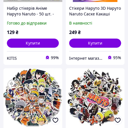
Набір стікерів Аніме
Стікери Наруто 3D Наруто
Наруто Naruto - 50 шт. -
Naruto Саске Какаші
Вінілові наліпки для
Хіната Сакура аксесуари
Готово до відправки
В наявності
різних поверхонь
вироби зі смоли 3,5 см 6
шт
129
₴
249
₴
Купити
Купити
99%
95%
KITIS
Інтернет магазин товарів оптом "Оптовичок"