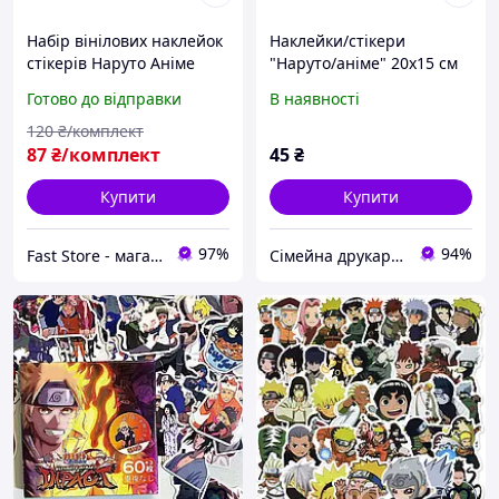
Набір вінілових наклейок
Наклейки/стікери
стікерів Наруто Аніме
"Наруто/аніме" 20х15 см
Стикербомбінг на авто
Готово до відправки
В наявності
телефон ноутбук
120
₴/комплект
87
₴/комплект
45
₴
Купити
Купити
97%
94%
Fast Store - магазин аксесуарів та гаджетів
Сімейна друкарня «Світ Свята» | Поліграфія, друк та індивідуальний дизайн