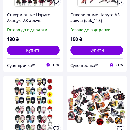
Стікери аніме Наруто
Стікери аніме Наруто А3
Акацукі А3 аркуш
аркуш (stik_118)
(stik_117)
Готово до відправки
Готово до відправки
190
₴
190
₴
Купити
Купити
91%
91%
Сувенірочка™
Сувенірочка™