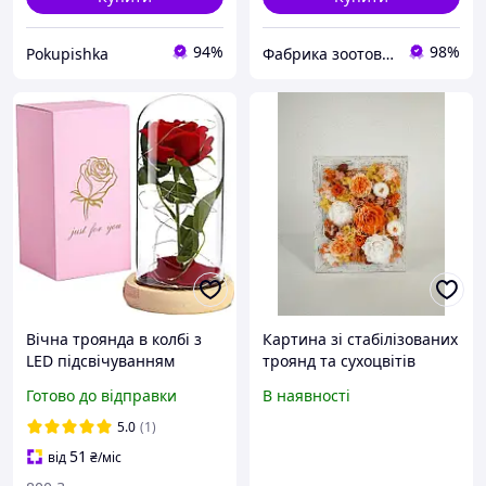
94%
98%
Pokupishka
Фабрика зоотоварів та м'яких іграшок "Lucky"
Вічна троянда в колбі з
Картина зі стабілізованих
LED підсвічуванням
троянд та сухоцвітів
одинарна 22см
«Полум'яні фарби»
Готово до відправки
В наявності
романтичний
22,5*28,5см, 37,5*47,5см
світлодіодний нічник
5.0
(1)
стабілізована червона
51
від
₴
/міс
троянда