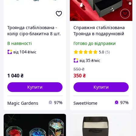
Троянда стабілізована -
Справжня стабілізована
колір сіро-блакитна 8 шт.
Троянда в подарунковій
(8430-015)
коробці для прикрас
В наявності
Готово до відправки
Подарунок дівчині на 8
березня
104
від
₴
/міс
5.0
(5)
35
від
₴
/міс
550
₴
1 040
₴
350
₴
Купити
Купити
97%
97%
Magic Gardens
SweetHome