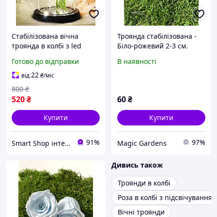
Стабілізована вічна
Троянда стабілізована -
троянда в колбі з led
Біло-рожевий 2-3 см.
підсвічуванням на
Готово до відправки
В наявності
батарейках романтичний
світлодіодний нічник
22
від
₴
/міс
800
₴
520
₴
60
₴
Купити
Купити
91%
97%
Smart Shop інтернет-магазин корисних товарів
Magic Gardens
Дивись також
Троянди в колбі
Роза в колбі з підсвічуванням
Вічні троянди