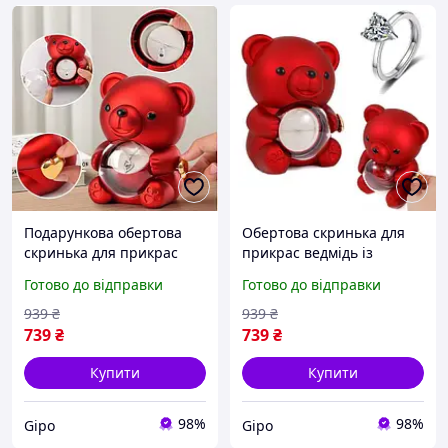
Подарункова обертова
Обертова скринька для
скринька для прикрас
прикрас ведмідь із
ведмідь зі стабілізованою
стабілізованою трояндою
Готово до відправки
Готово до відправки
трояндою в колбі 7 см
в колбі 7 см /
подарунковий футляр для
939
₴
939
₴
ювелірних виробів
739
₴
739
₴
Купити
Купити
98%
98%
Gipo
Gipo