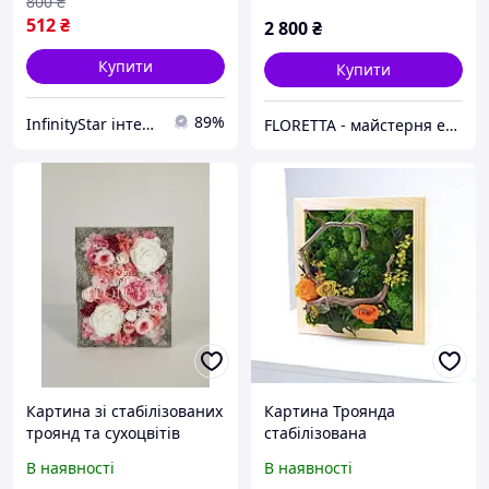
800
₴
512
₴
2 800
₴
Купити
Купити
89%
InfinityStar інтернет-магазин корисних товарів
FLORETTA - майстерня емоцій
Картина зі стабілізованих
Картина Троянда
троянд та сухоцвітів
стабілізована
«Аромат ніжності»
В наявності
В наявності
22,5*28,5см