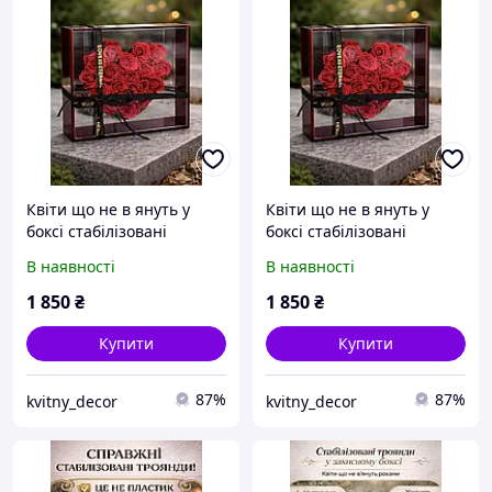
Квіти що не в януть у
Квіти що не в януть у
боксі стабілізовані
боксі стабілізовані
троянди серце,
троянди серце,
В наявності
В наявності
довговічні квіти
довговічні квіти
1 850
₴
1 850
₴
Купити
Купити
87%
87%
kvitny_decor
kvitny_decor