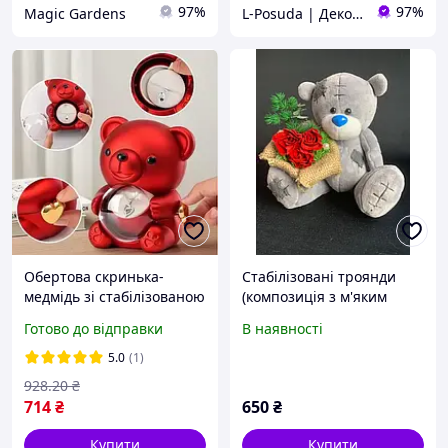
97%
97%
Magic Gardens
L-Posuda | Декор та посуда для вашего дома
Обертова скринька-
Стабілізовані троянди
медмідь зі стабілізованою
(композиція з м'яким
трояндою в колбі
ведмедиком)
Готово до відправки
В наявності
унікальний подарунок
для особливих моментів
5.0
(1)
928
.20
₴
714
₴
650
₴
Купити
Купити