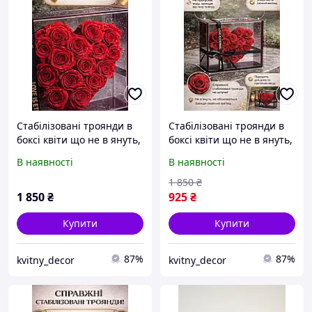
Стабілізовані троянди в
Стабілізовані троянди в
боксі квіти що не в януть,
боксі квіти що не в януть,
декор
декор
В наявності
В наявності
1 850
₴
1 850
₴
925
₴
Купити
Купити
87%
87%
kvitny_decor
kvitny_decor