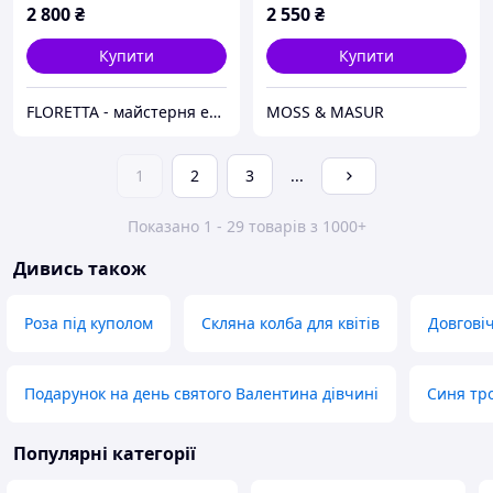
2 800
₴
2 550
₴
Купити
Купити
FLORETTA - майстерня емоцій
MOSS & MASUR
1
2
3
...
Показано 1 - 29 товарів з 1000+
Дивись також
Роза під куполом
Скляна колба для квітів
Довговіч
Подарунок на день святого Валентина дівчині
Синя тро
Популярні категорії