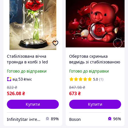
Стабілізована вічна
Обертова скринька
троянда в колбі з led
ведмідь зі стабілізованою
підсвічуванням на
трояндою в колбі
Готово до відправки
Готово до відправки
батарейках романтичний
унікальний подарунок
світлодіодний нічник
для будь-якого випадку
53
від
₴
/міс
5.0
(1)
штучна червона троянда
822
₴
847
.98
₴
526
.08
₴
673
₴
Купити
Купити
89%
96%
InfinityStar інтернет-магазин корисних товарів
Boson