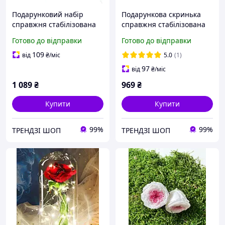
Подарунковий набір
Подарункова скринька
справжня стабілізована
справжня стабілізована
Роза в коробці (скриньці)
Роза в коробці (шкатулці)
Готово до відправки
Готово до відправки
для прикрас Rose Box та
для прикрас Rose Box
кулон I lOVE YOU (100
109
від
₴
/міс
5.0
(1)
мовами світу)
97
від
₴
/міс
1 089
₴
969
₴
Купити
Купити
99%
99%
ТРЕНДЗІ ШОП
ТРЕНДЗІ ШОП