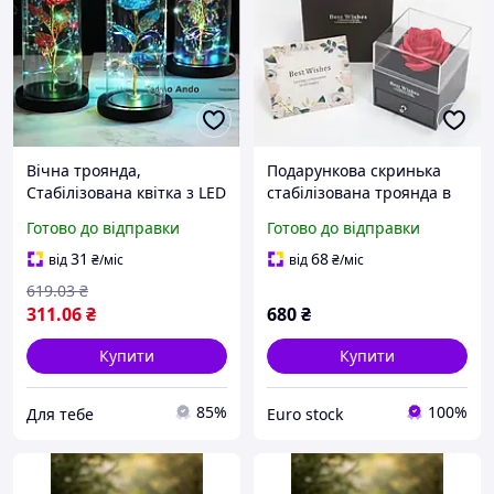
Вічна троянда,
Подарункова скринька
Стабілізована квітка з LED
стабілізована троянда в
підсвічуванням,
коробці для прикрас,
Готово до відправки
Готово до відправки
Світильник-нічник на
Подарункова коробка-
подарунок мод. 4815926
шкатулка з Вічною
31
68
від
₴
/міс
від
₴
/міс
трояндою для прикрас
619
.03
₴
311
.06
₴
680
₴
Купити
Купити
85%
100%
Для тебе
Euro stock