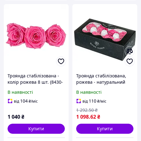
Троянда стабілізована -
Троянда стабілізована,
колір рожева 8 шт. (8430-
рожева - натуральний
018)
«вічний» квітка, не
В наявності
В наявності
потребує догляду, краса
до 3 років
104
110
від
₴
/міс
від
₴
/міс
1 292
.50
₴
1 040
₴
1 098
.62
₴
Купити
Купити