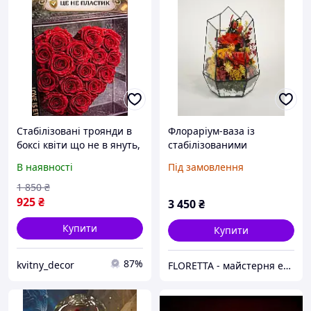
Стабілізовані троянди в
Флораріум-ваза із
боксі квіти що не в януть,
стабілізованими
декор
трояндами «Яскрава
В наявності
Під замовлення
романтика» 17*28 см
1 850
₴
925
₴
3 450
₴
Купити
Купити
87%
kvitny_decor
FLORETTA - майстерня емоцій