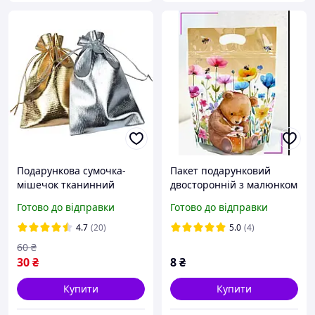
Подарункова сумочка-
Пакет подарунковий
мішечок тканинний
двосторонній з малюнком
мішок, красива упаковка
Ведмедик із зіп застібкою
Готово до відправки
Готово до відправки
для подарунків
з ручкою 22 х15 см
дитячий для солодощів
4.7
(20)
5.0
(4)
60
₴
30
₴
8
₴
Купити
Купити