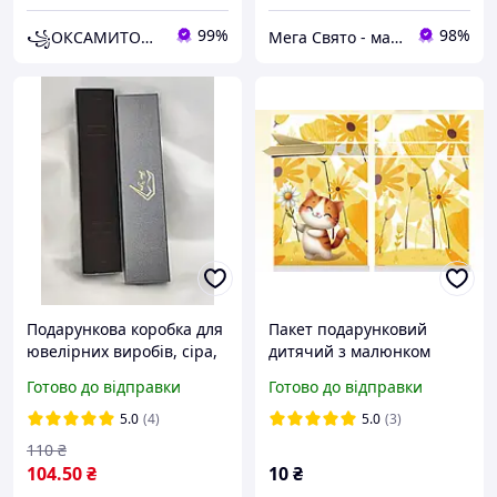
99%
98%
꧁ОКСАМИТОВА СКРИНЬКА ꧂
Мега Свято - магазин аксесуарів для свята та все для оформлення повітряними кульками ГУРТ (ОПТ).
Подарункова коробка для
Пакет подарунковий
ювелірних виробів, сіра,
дитячий з малюнком
під браслет, ланцюжок
Котик з квіточкою з
Готово до відправки
Готово до відправки
атласною стрічкою
зав'язкою поліетиленові
5.0
(4)
5.0
(3)
23х12 см
110
₴
104
.50
₴
10
₴