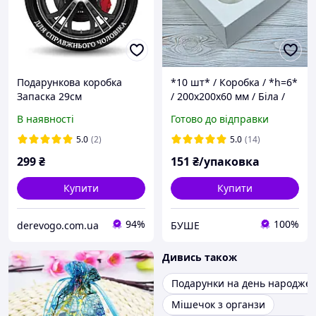
Подарункова коробка
*10 шт* / Коробка / *h=6*
Запаска 29см
/ 200х200х60 мм / Біла /
вікно-звичайн
В наявності
Готово до відправки
5.0
(2)
5.0
(14)
299
₴
151
₴/упаковка
Купити
Купити
94%
100%
derevogo.com.ua
БУШЕ
Дивись також
Подарунки на день народже
Мішечок з органзи