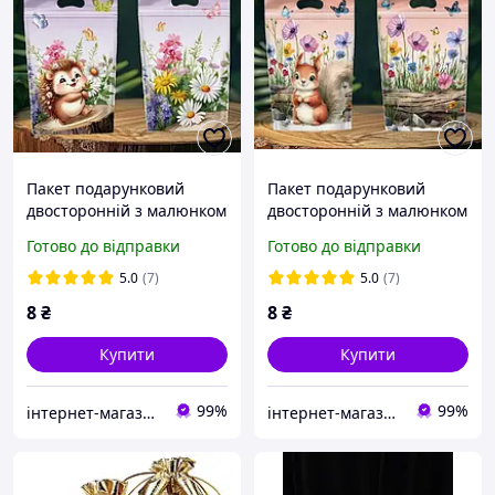
Пакет подарунковий
Пакет подарунковий
двосторонній з малюнком
двосторонній з малюнком
Їжачок із зіп застібкою з
Білочка із зіп застібкою з
Готово до відправки
Готово до відправки
ручкою 22 х15 см
ручкою 22 х15 см
дитячий для солодощів
дитячий для солодощів
5.0
(7)
5.0
(7)
8
₴
8
₴
Купити
Купити
99%
99%
інтернет-магазин Теремок
інтернет-магазин Теремок