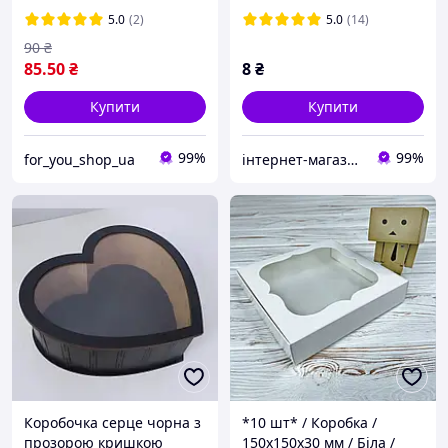
дитячий для солодощів
5.0
(2)
5.0
(14)
90
₴
85
.50
₴
8
₴
Купити
Купити
99%
99%
for_you_shop_ua
інтернет-магазин Теремок
Коробочка серце чорна з
*10 шт* / Коробка /
прозорою кришкою
150х150х30 мм / Біла /