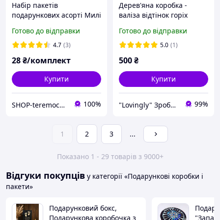
Набір пакетів
Дерев'яна коробка -
подарункових асорті Милі
валіза відтінок горіх
звірята із зіп застібкою
28/18/9 см
Готово до відправки
Готово до відправки
для солодощів з ручкою
21 х15 см мікс 4 шт
4.7
(3)
5.0
(1)
28
₴/комплект
500
₴
Купити
Купити
100%
99%
SHOP-teremochek Інтернет магазин
"Lovingly" Зроблено з любов'ю
1
2
3
...
Показано 1 - 29 товарів з 9000+
Відгуки покупців
у категорії «Подарункові коробки і
пакети»
Подарунковий бокс,
Подару
Подарункова коробочка з
"Запас