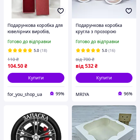
Подарункова коробка для
Подарункова коробка
ювелірних виробів,
кругла з прозорою
червона, під браслет,
кришкою
Готово до відправки
Готово до відправки
ланцюжок
5.0
(18)
5.0
(16)
110
₴
від
700
₴
104
.50
₴
від
532
₴
Купити
Купити
99%
96%
for_you_shop_ua
MRIYA