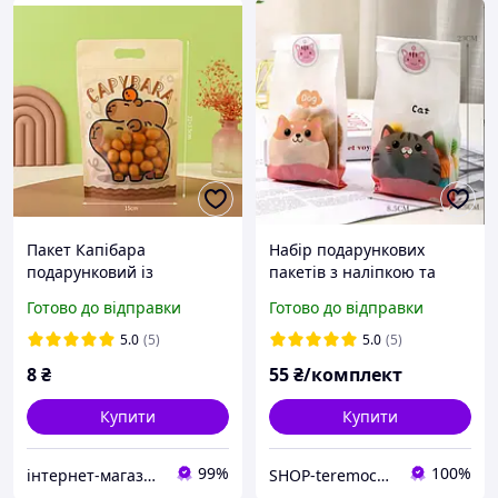
Пакет Капібара
Набір подарункових
подарунковий із
пакетів з наліпкою та
застібкою-блискавкою
малюнком Котики і
Готово до відправки
Готово до відправки
упаковка для солодощів із
собачки асорті 23×8×6 см
ручкою 22 х15 см
для солодощів 12 шт
5.0
(5)
5.0
(5)
8
₴
55
₴/комплект
Купити
Купити
99%
100%
інтернет-магазин Теремок
SHOP-teremochek Інтернет магазин