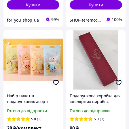
Купити
Купити
99%
100%
for_you_shop_ua
SHOP-teremochek Інтернет магазин
Набір пакетів
Подарункова коробка для
подарункових асорті
ювелірних виробів,
Коктейльні звірята 4 в 1
бордова, під браслет
Готово до відправки
Готово до відправки
із зіп застібкою для
солодощів з ручкою 21
5.0
(3)
5.0
(3)
х15 см мікс 4 шт
28
₴/комплект
90
₴