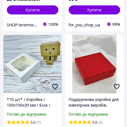
Купити
Купити
100%
99%
SHOP-teremochek Інтернет магазин
for_you_shop_ua
*10 шт* / Коробка /
Подарункова коробка для
100х100х30 мм / Біла /
ювелірних виробів,
вікно-звичайн
червона, під комплект
Готово до відправки
Готово до відправки
або каблучку, сережки,
кольє, браслет
5.0
(7)
5.0
(2)