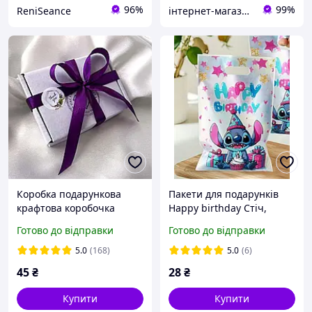
96%
99%
ReniSeance
інтернет-магазин Теремок
Коробка подарункова
Пакети для подарунків
крафтова коробочка
Happy birthday Стіч,
16х25 см, 10 шт.
Готово до відправки
Готово до відправки
подарунковий пакет,
святкова упаковка
5.0
(168)
5.0
(6)
45
₴
28
₴
Купити
Купити