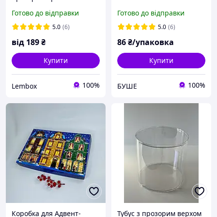
вікно-звичайне
Готово до відправки
Готово до відправки
5.0
(6)
5.0
(6)
від
189
₴
86
₴/упаковка
Купити
Купити
100%
100%
Lembox
БУШЕ
Коробка для Адвент-
Тубус з прозорим верхом