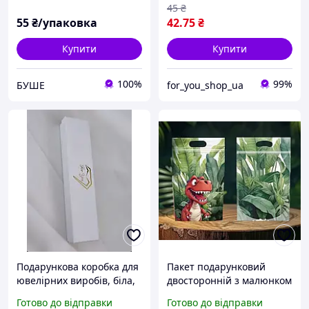
45
₴
55
₴/упаковка
42
.75
₴
Купити
Купити
100%
99%
БУШЕ
for_you_shop_ua
Подарункова коробка для
Пакет подарунковий
ювелірних виробів, біла,
двосторонній з малюнком
під браслет
Динозавр із зіп застібкою
Готово до відправки
Готово до відправки
з ручкою 22 х15 см