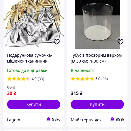
Подарункова сумочка-
Тубус з прозорим верхом
мішечок тканинний
(Ø 30 см; h-30 см)
мішок, красива упаковка
Готово до відправки
В наявності
для подарунків
4.9
(33)
5.0
(96)
60
₴
30
₴
315
₴
Купити
Купити
98%
99%
Lagom
Майстерня декору з дерева "Lioncorp"