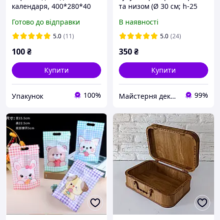
календаря, 400*280*40
та низом (Ø 30 см; h-25
мм, "Різдвяне місто" (на
см)
Готово до відправки
В наявності
24 дні)
5.0
(11)
5.0
(24)
100
₴
350
₴
Купити
Купити
100%
99%
Упакунок
Майстерня декору з дерева "Lioncorp"