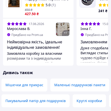
написом, Коробка
чоловік
5.0
(1)
Іменний подарунок для
перего
450
₴
241
₴
хрещеного.
427
.50
₴
17.06.2026
15.06
Мирослава В.
Інна Г.
+
1
Придбано на Prom.ua
Придбано на Pro
Неймовірна якість, ідеальне
Замовленням з
індивідуальне замовлення!
Дуже сподобалася
Виглядає стильно
Замовляла коробку за власними
чудово підійде я
розмірами та з індивідуальним
чоловіка. Якість 
текстом гравіювання. Майстри
високому рівні: ус
виконали роботу просто
Дивись також
матеріал міцний,
бездоганно! Текст і малюнок чіткі,
виконані чітко та
дерево якісне та приємне на дотик,
Особливо сподоба
а конструкція із замочком дуже
Мішечки для прикрас
Маленькі подарункові пакети
має знімну кришк
оригінальна. Врахували всі
відкривається та
побажання щодо шрифтів та
закривається. Ус
розташування написів. Окремо
Пакувальний папір для подарунків
Круглі коробки
місця для подару
хочу подякувати за мега-швидке
коробка виглядає
виготовлення та оперативну