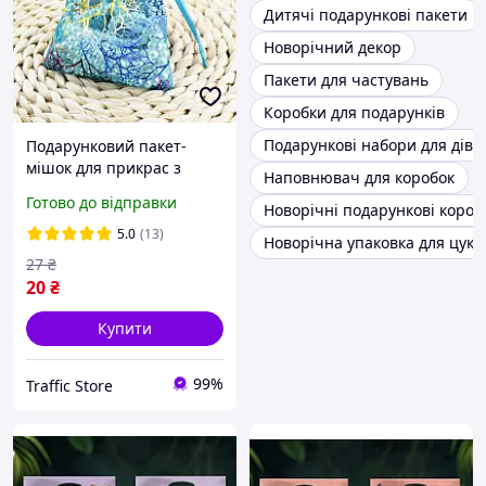
Дитячі подарункові пакети
Новорічний декор
Пакети для частувань
Коробки для подарунків
Подарункові набори для дівч
Подарунковий пакет-
мішок для прикрас з
Наповнювач для коробок
органзи 9*7 см
Готово до відправки
Новорічні подарункові короб
(блакитний)
5.0
(13)
Новорічна упаковка для цуке
27
₴
20
₴
Купити
99%
Traffic Store