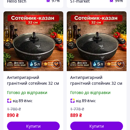
97%
94%
Hello tech
ST-market
Антипригарний
Антипригарний
гранітний сотейник 32 см
гранітний сотейник 32 см
на 5 л з литого алюмінію,
на 5 л з литого алюмінію,
Готово до відправки
Готово до відправки
Кухонний сотейник з
Кухонний сотейник з
термостійкою кришкою
термостійкою кришкою
89
89
від
₴
/міс
від
₴
/міс
1 780
₴
1 778
₴
890
₴
889
₴
Купити
Купити