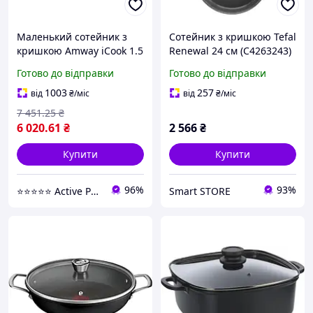
Маленький сотейник з
Сотейник з кришкою Tefal
кришкою Amway iCook 1.5
Renewal 24 см (C4263243)
л
Готово до відправки
Готово до відправки
1003
257
від
₴
/міс
від
₴
/міс
7 451
.25
₴
6 020
.61
₴
2 566
₴
Купити
Купити
96%
93%
⭐️⭐️⭐️⭐️⭐️ Active Point
Smart STORE