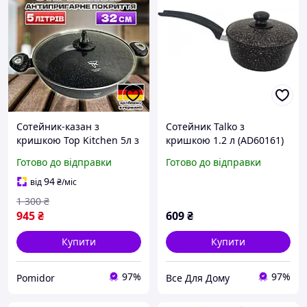
Сотейник-казан з
Сотейник Talko з
кришкою Top Kitchen 5л з
кришкою 1.2 л (АD60161)
мармуровим
16см
Готово до відправки
Готово до відправки
антипригарним
покриттям 32см для всіх
94
від
₴
/міс
видів плит PR
1 300
₴
945
₴
609
₴
Купити
Купити
97%
97%
Pomidor
Все Для Дому