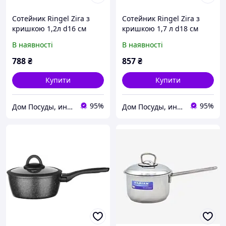
Сотейник Ringel Zira з
Сотейник Ringel Zira з
кришкою 1,2л d16 см
кришкою 1,7 л d18 см
алюміній з
алюміній з
В наявності
В наявності
антипригарним
антипригарним
покриттям (41006-16 RG)
покриттям (41006-18 RG) з
788
₴
857
₴
швидкою доставкою по
Україні
Купити
Купити
95%
95%
Дом Посуды, интернет-магазин посуды и товаров для кухни
Дом Посуды, интернет-магазин посуды и товаров для кухни