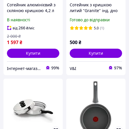
Сотейник алюмінієвий з
Сотейник з кришкою
скляною кришкою 4,2 л
литий "Granite" інд. дно
29,5 см Ringel RG-2129-
1.3л
В наявності
Готово до відправки
28s
266
від
₴
/міс
5.0
(1)
2 000
₴
1 597
₴
500
₴
Купити
Купити
99%
97%
Інтернет-магазин TopPosud
V&I