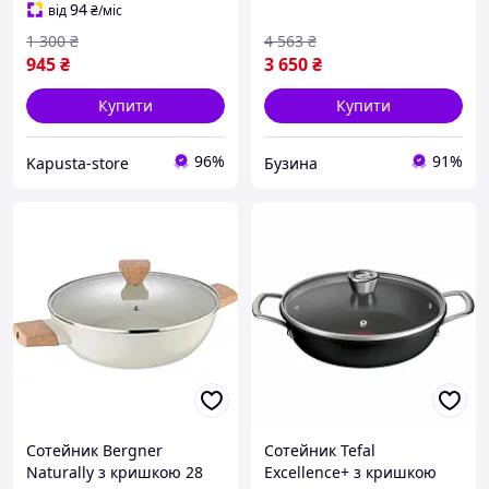
видів плит
94
від
₴
/міс
1 300
₴
4 563
₴
945
₴
3 650
₴
Купити
Купити
96%
91%
Kapusta-store
Бузина
Сотейник Bergner
Сотейник Tefal
Naturally з кришкою 28
Excellence+ з кришкою