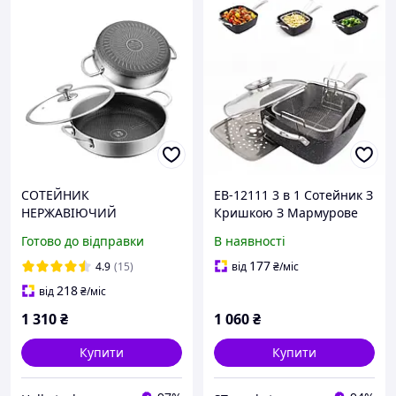
СОТЕЙНИК
EB-12111 3 в 1 Сотейник З
НЕРЖАВІЮЧИЙ
Кришкою З Мармурове
ПРОФЕСІЙНИЙ З
Покриттям 24x24x9.5 см.
Готово до відправки
В наявності
КРИШКОЮ 28 Х 7 СМ
EDENBERG EB-13078
177
4.9
(15)
від
₴
/міс
218
від
₴
/міс
1 310
₴
1 060
₴
Купити
Купити