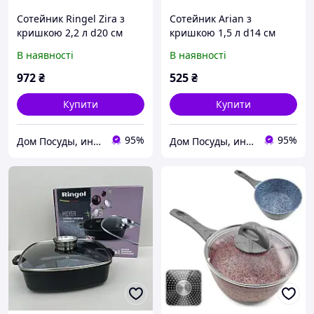
Сотейник Ringel Zira з
Сотейник Arian з
кришкою 2,2 л d20 см
кришкою 1,5 л d14 см
алюміній з
неіржавка сталь (6389)
В наявності
В наявності
антипригарним
покриттям (41006-20 RG) з
972
₴
525
₴
швидкою доставкою по
Україні
Купити
Купити
95%
95%
Дом Посуды, интернет-магазин посуды и товаров для кухни
Дом Посуды, интернет-магазин посуды и товаров для кухни