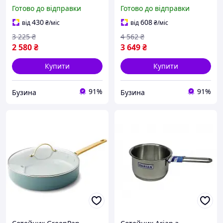
см (BG-34747-CR)
24см чорний G3308802
Готово до відправки
Готово до відправки
newyork
430
608
від
₴
/міс
від
₴
/міс
3 225
₴
4 562
₴
2 580
₴
3 649
₴
Купити
Купити
91%
91%
Бузина
Бузина