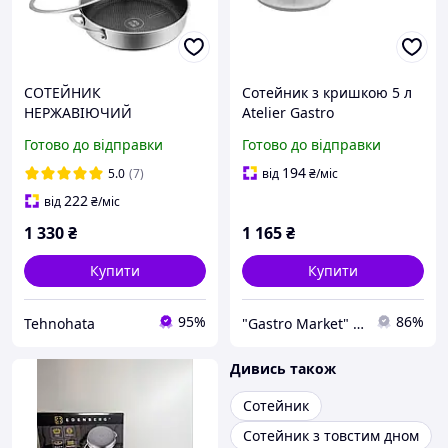
СОТЕЙНИК
Сотейник з кришкою 5 л
НЕРЖАВІЮЧИЙ
Atelier Gastro
ПРОФЕСІЙНИЙ З
Готово до відправки
Готово до відправки
КРИШКОЮ 28 Х 7 СМ
EDENBERG EB-13078
194
5.0
(7)
від
₴
/міс
222
від
₴
/міс
1 330
₴
1 165
₴
Купити
Купити
95%
86%
Tehnohata
"Gastro Market" професійне обладнання для HoReCa
Дивись також
Сотейник
Сотейник з товстим дном