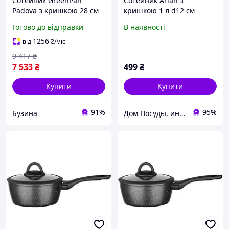
Сотейник GreenPan
Сотейник Arian з
Padova з кришкою 28 см
кришкою 1 л d12 см
CC002827-001 impulse
неіржавка (019049)
Готово до відправки
В наявності
1256
від
₴
/міс
9 417
₴
7 533
₴
499
₴
Купити
Купити
91%
95%
Бузина
Дом Посуды, интернет-магазин посуды и товаров для кухни