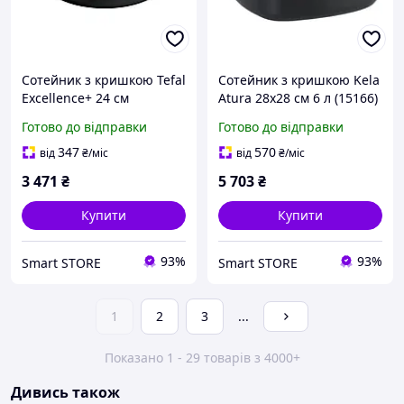
Сотейник з кришкою Tefal
Сотейник з кришкою Kela
Excellence+ 24 см
Atura 28х28 см 6 л (15166)
(G3308802)
Готово до відправки
Готово до відправки
347
570
від
₴
/міс
від
₴
/міс
3 471
₴
5 703
₴
Купити
Купити
93%
93%
Smart STORE
Smart STORE
1
2
3
...
Показано 1 - 29 товарів з 4000+
Дивись також