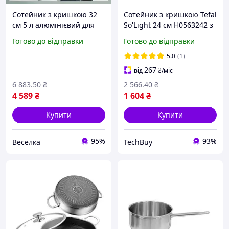
Сотейник з кришкою 32
Сотейник з кришкою Tefal
см 5 л алюмінієвий для
So'Light 24 см H0563242 з
приготування рагу,
титановим покриттям
Готово до відправки
Готово до відправки
жаркого, соусів і
тушкування. BROWN
5.0
(1)
267
від
₴
/міс
6 883
.50
₴
2 566
.40
₴
4 589
₴
1 604
₴
Купити
Купити
95%
93%
Веселка
TechBuy