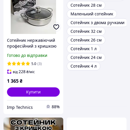
Сотейник 28 см
Маленький сотейник
Сотейник з двома ручками
Сотейник 32 см
Сотейник 26 см
Сотейник нержавіючий
професійний з кришкою
Сотейник 1 л
28 х 7 см Edenberg EB-
Готово до відправки
Сотейник 24 см
13078
5.0
(3)
Сотейник 4 л
228
від
₴
/міс
1 365
₴
Купити
88%
Imp Technics