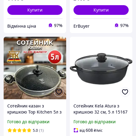
Купити
Купити
97%
97%
Відмінна ціна
ErBuyer
Сотейник-казан з
Сотейник Kela Atura з
кришкою Top Kitchen 5л з
кришкою 32 см, 5 л 15167
мармуровим
sea
Готово до відправки
Готово до відправки
антипригарним
покриттям 32см для всіх
608
5.0
(1)
від
₴
/міс