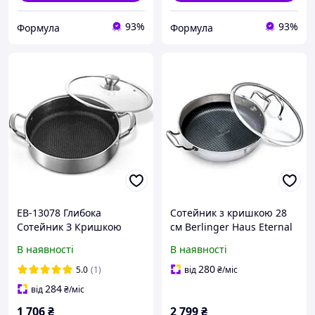
93%
93%
Формула
Формула
EB-13078 Глибока
Сотейник з кришкою 28
Сотейник З Кришкою
см Berlinger Haus Eternal
28x7,0 см. Внутрішній і
Collection (BH-8515)
В наявності
В наявності
Дно
280
5.0
(1)
від
₴
/міс
284
від
₴
/міс
1 706
₴
2 799
₴