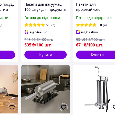
о посуду
Пакети для вакуумації
Пакети для
встим
100 штук для продуктів
професійного
коворода
харчування 24×16 см
вакууматора 100 шту
равки
Готово до відправки
Готово до відправки
 л, набір
пакети для
30×19 см вакуумні
вакууматора
пакети для харчових
(1)
5.0
(7)
5.0
(4)
продуктів
54
67
від
₴
/міс
від
₴
/міс
743
.06
₴/100 шт.
931
.94
₴/100 шт.
535
₴/100 шт.
671
₴/100 шт.
и
Купити
Купити