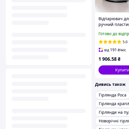
Відпарювач дл
ручний пласти
металокерамік
Готово до відп
Вт 0.11 л
паровідпарюва
5.0
штор пароген
191
від
₴
/міс
пароочисник 
1 906
.58
₴
Купит
Дивись також
Гірлянда Роса
Гірлянда крап
Гірлянди на пу
Новорічні гірл