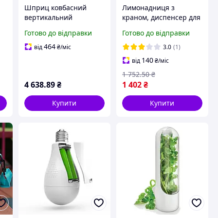
Шприц ковбасний
Лимонадниця з
вертикальний
краном, диспенсер для
 л
нержавіюча сталь 2.5 л
напоїв, графин з
Готово до відправки
Готово до відправки
ач
4 насадки наповнювач
дозатором, скляний
для ковбас сосисок та
лимонадник на
464
від
₴
/міс
3.0
(1)
кабаносів
підставці 2 л
140
від
₴
/міс
виготовлення ковбаси
1 752
.50
₴
4 638
.89
₴
1 402
₴
Купити
Купити