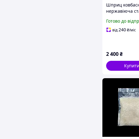
Шприц ковбас
нержавіюча ста
насадки напо
Готово до відп
для виготовле
домашньої ков
240
від
₴
/міс
сосисок на ков
Великдень
2 400
₴
Купит