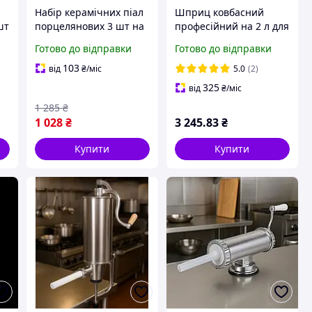
Набір керамічних піал
Шприц ковбасний
шт
порцелянових 3 шт на
професійний на 2 л для
дерев'яній підставці
приготування ковбаси
Готово до відправки
Готово до відправки
для закусок сиру
сосисок та кабаносів 4
фруктівниця посуд для
насадки
103
від
₴
/міс
5.0
(2)
р
ресторану Білий
325
від
₴
/міс
1 285
₴
1 028
₴
3 245
.83
₴
Купити
Купити