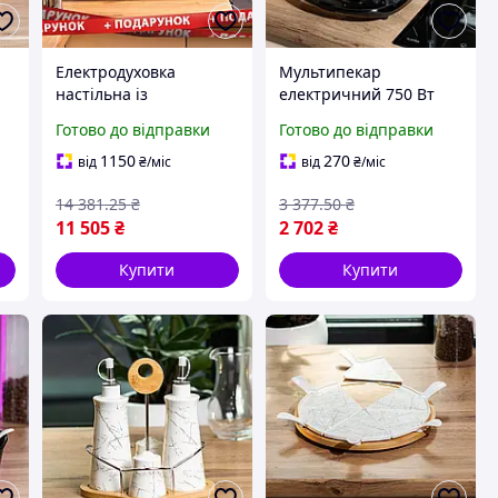
Електродуховка
Мультипекар
настільна із
електричний 750 Вт
конвекцією Sokany
антипригарне
Готово до відправки
Готово до відправки
електропіч на 50 літрів
покриття 6 пластин для
духовка для дому 1700
вафель горішків
1150
270
від
₴
/міс
від
₴
/міс
Вт
сендвічів пончиків
14 381
.25
₴
3 377
.50
₴
гриль мадленів Чорний
11 505
₴
2 702
₴
Купити
Купити