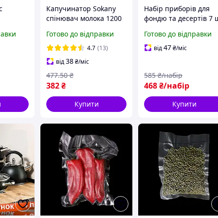
с
Капучинатор Sokany
Набір приборів для
спінювач молока 1200
фондю та десертів 7 
mAh ручний
нержавіюча сталь
равки
Готово до відправки
Готово до відправки
отужний
пінозбивач для кави
керамічна чаша
ибирання
електровінчик на
десертні ложки
47
4.7
(13)
від
₴
/міс
т
акумуляторі
виделки чайний набі
38
від
₴
/міс
Сріблястий
477
.50
₴
585
₴/набір
382
₴
468
₴/набір
и
Купити
Купити