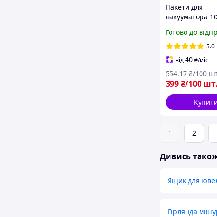
Пакети для
вакууматора 1
19×15 см для х
Готово до відп
продуктів
5.0
40
від
₴
/міс
554
.17
₴/100 шт
399
₴/100 шт
Купит
1
2
Дивись тако
Ящик для юве
Гірлянда мішу