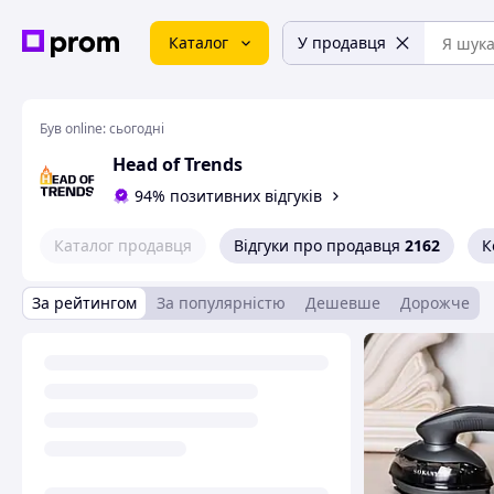
Каталог
У продавця
Був online:
сьогодні
Head of Trends
94% позитивних відгуків
Каталог продавця
Відгуки про продавця
2162
К
За рейтингом
За популярністю
Дешевше
Дорожче