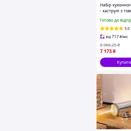
Набір кухонног
- каструлі з то
дном до 6 л, с
Готово до відп
2.9 л, чайник 3
лопаток
5.0
717
від
₴
/міс
8 966
.25
₴
7 173
₴
Купит