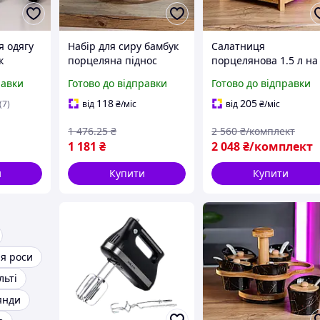
я одягу
Набір для сиру бамбук
Салатниця
к
порцеляна піднос
порцелянова 1.5 л на
а 1600
дошка ніж виделка
бамбуковій підставці
равки
Готово до відправки
Готово до відправки
піали блюдо для сиру
глибока тарілка для
ч для
сирний посуд нарізка
салату великий
118
205
(7)
від
₴
/міс
від
₴
/міс
ератор
Дошки з ніжками Білий
салатник красивий
1 476
.25
₴
2 560
₴/комплект
Чорний
Гладкий Біла
1 181
₴
2 048
₴/комплект
и
Купити
Купити
ля роси
льті
янди