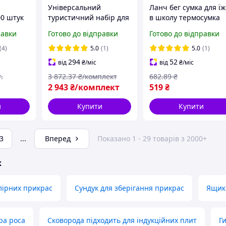
Універсальний
Ланч бег сумка для їж
00 штук
туристичний набір для
в школу термосумка
арчових
виживання 35 в 1 у
дитяча для ланчу,
равки
Готово до відправки
Готово до відправки
водонепроникній сумці
пікніка Рожевий 7 л
комплект кемпінг-
25×15×15 см
(4)
5.0
(1)
5.0
(1)
аксесуарів
294
52
від
₴
/міс
від
₴
/міс
.
3 872
.37
₴/комплект
682
.89
₴
.
2 943
₴/комплект
519
₴
и
Купити
Купити
3
...
Вперед
Показано 1 - 29 товарів з 2000+
ж
лірних прикрас
Сундук для зберігання прикрас
Ящик 
ра роса
Сковорода підходить для індукційних плит
Г