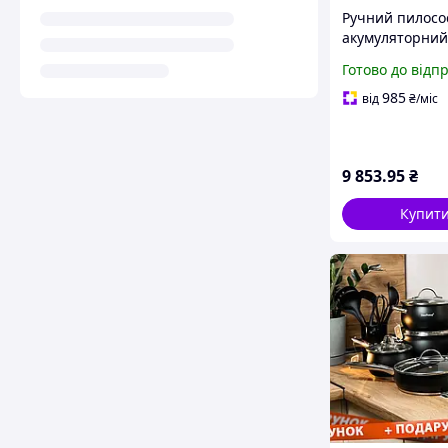
Ручний пилосо
акумуляторний
вертикальний
Готово до відп
бездротовий п
для сухого пр
985
від
₴
/міс
килимів 2200 В
9 853
.95
₴
Купит