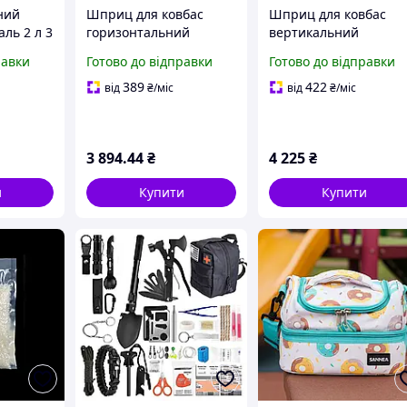
ний
Шприц для ковбас
Шприц для ковбас
ль 2 л 3
горизонтальний
вертикальний
внювач
нержавіюча сталь 3 л 4
нержавіюча сталь 2.5
равки
Готово до відправки
Готово до відправки
ння
насадки наповнювач
4 насадки наповнюв
баси
для приготування
для виготовлення
389
422
від
₴
/міс
від
₴
/міс
бас
ковбаси та сосисок
ковбаси та сосисок
ковбасний
ковбасний
3 894
.44
₴
4 225
₴
и
Купити
Купити