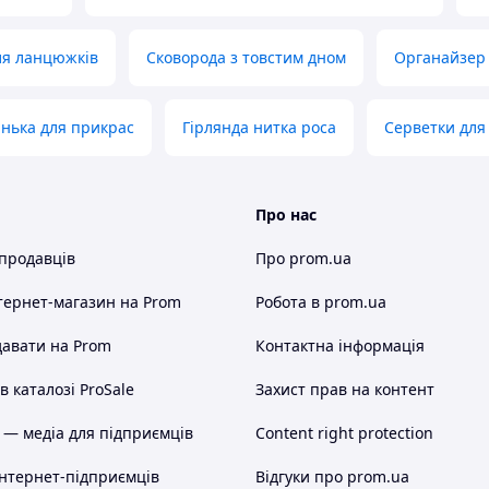
ля ланцюжків
Сковорода з товстим дном
Органайзер 
нька для прикрас
Гірлянда нитка роса
Серветки для 
Про нас
 продавців
Про prom.ua
тернет-магазин
на Prom
Робота в prom.ua
авати на Prom
Контактна інформація
 каталозі ProSale
Захист прав на контент
 — медіа для підприємців
Content right protection
інтернет-підприємців
Відгуки про prom.ua