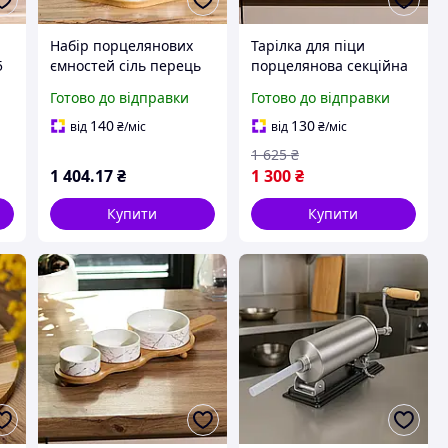
Набір порцелянових
Тарілка для піци
5
ємностей сіль перець
порцелянова секційна
олія оцет 4 предмети
6 секцій на бамбуковій
Готово до відправки
Готово до відправки
на бамбуковій
підставці що
підставці набір спецій
обертається блюдо під
140
130
від
₴
/міс
від
₴
/міс
для кухні пляшки Білий
піцу для кейтерингу
1 625
₴
Білий
1 404
.17
₴
1 300
₴
Купити
Купити