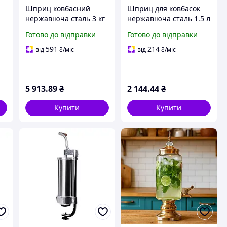
Шприц ковбасний
Шприц для ковбасок
нержавіюча сталь 3 кг
нержавіюча сталь 1.5 л
к
4 насадки наповнювач
3 насадки наповнювач
Готово до відправки
Готово до відправки
для ковбас сосисок
для домашньої ковбаси
виготовлення
сосисок набивання
591
214
від
₴
/міс
від
₴
/міс
домашньої ковбаси
начинки ковбас
Ковбасні шприци
5 913
.89
₴
2 144
.44
₴
Купити
Купити