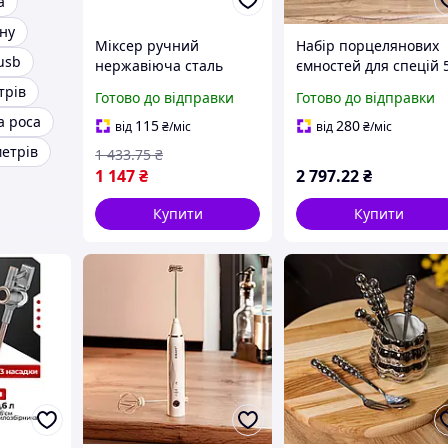
а
іну
Міксер ручний
Набір порцелянових
usb
нержавіюча сталь
ємностей для спецій 
пластик 300 Вт 2
штук 0.12 л на
трів
Готово до відправки
Готово до відправки
насадки 5 швидкостей
бамбуковій підставці
а роса
кухонний
баночки для приправ
115
280
від
₴
/міс
від
₴
/міс
електроміксер міксер
солі набір на стіл
метрів
1 433
.75
₴
для крему збивання
Чорний
1 147
₴
2 797
.22
₴
Купити
Купити