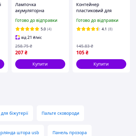
і
Лампочка
Контейнер
акумуляторна
пластиковий для
світлодіодна з цоколем
зберігання зелені та
Готово до відправки
Готово до відправки
E27 15 Вт аварійна
трав у холодильнику
лампа з акумулятором
харчовий органайзер
5.0
(4)
4.1
(8)
в патрон для дому що
для овочів кухонний в
21
від
₴
/міс
працює без світла
холодильник Білий
258
.75
₴
145
.83
₴
207
₴
105
₴
Купити
Купити
для біжутерії
Пальте сковороди
ирлянда штора usb
Панель прозора