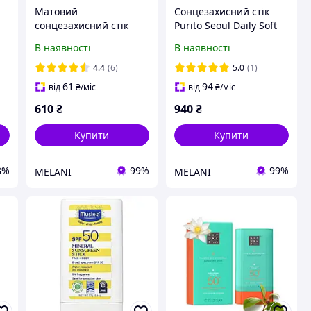
Матовий
Сонцезахисний стік
сонцезахисний стік
Purito Seoul Daily Soft
Beauty Of Joseon Matte
Touch Sunscreen Stick
В наявності
В наявності
Sun Stick
20 г
Mugwort+Camelia SPF
4.4
(6)
5.0
(1)
50+ PA++++, 18 грам
61
94
від
₴
/міс
від
₴
/міс
610
₴
940
₴
Купити
Купити
8%
99%
99%
MELANI
MELANI