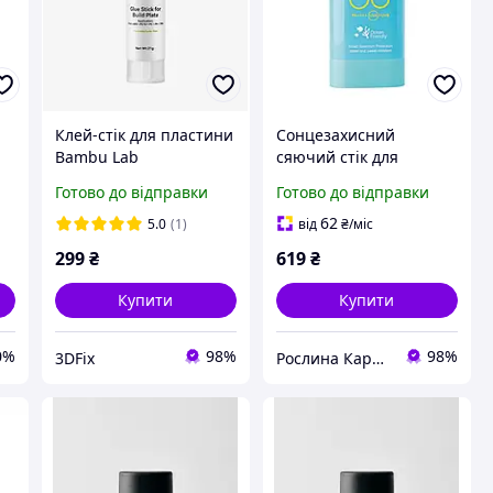
Клей-стік для пластини
Сонцезахисний
Bambu Lab
сяючий стік для
обличчя з SPF 50
Готово до відправки
Готово до відправки
Thalia, 20 мл
62
5.0
(1)
від
₴
/міс
299
₴
619
₴
Купити
Купити
0%
98%
98%
3DFix
Рослина Карпатська