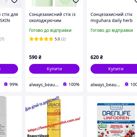
стік для
Сонцезахисний стік із
Сонцезахисний стік
YSKIN
охолоджуючим
miguhara daily herb
 50+ 20 g
ефектом Tocobo Cica
sun stick з spf50+
Готово до відправки
Готово до відправки
Cooling Sun Stick
09.2027
SPF50+ PA++++ 18 гр
(7)
5.0
(2)
590
₴
620
₴
и
Купити
Купити
99%
100%
10
always_beauty_kh
always_beauty_kh