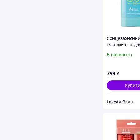
Сонцезахисни
сяючий стік дл
обличчя з SPF 
В наявності
Thalia, 20 мл
799
₴
Купит
Livesta Beauty Shop