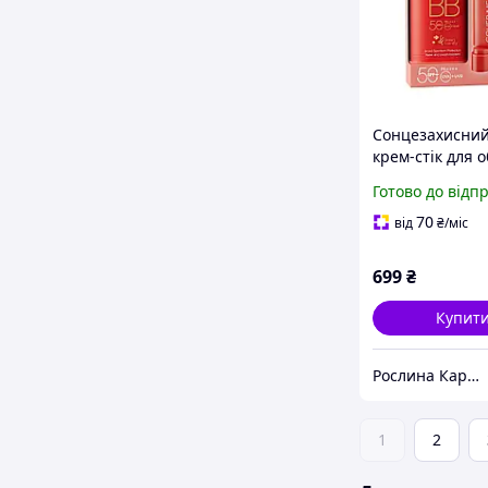
Сонцезахисний
крем-стік для 
з SPF 50 Thalia 
Готово до відп
Medium, 20 мл
70
від
₴
/міс
699
₴
Купит
Рослина Карпатська
1
2