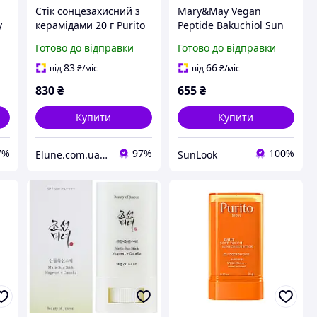
Стік сонцезахисний з
Mary&May Vegan
у
керамідами 20 г Purito
Peptide Bakuchiol Sun
Seoul Daily Soft Touch
Stick SPF50
Готово до відправки
Готово до відправки
k
Sunscreen Stick
Сонцезахисний стик з
бакучіолом і
83
66
від
₴
/міс
від
₴
/міс
пептидами, 18 г
830
₴
655
₴
Купити
Купити
7%
97%
100%
Elune.com.ua Косметика та Парфуми
SunLook