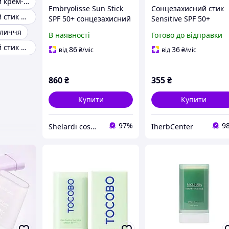
Сонцезахисний крем-стик
Embryolisse Sun Stick
Сонцезахисний стик
Сонцезахисний стик spf 50 mustela
SPF 50+ сонцезахисний
Sensitive SPF 50+
стік, для захисту всіх
babylove 20 г
бличчя
В наявності
Готово до відправки
типів шкіри
Сонцезахисний стик beauty of joseon
86
36
від
₴
/міс
від
₴
/міс
860
₴
355
₴
Купити
Купити
97%
9
Shelardi cosmetics
IherbCenter