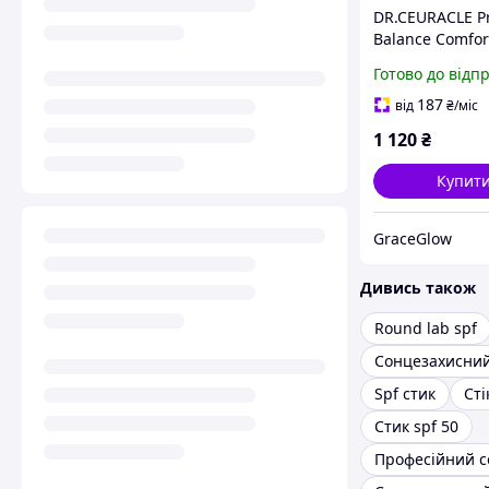
DR.CEURACLE P
Balance Comfor
Stick SPF50+ PA
Готово до відп
Сонцезахисний 
пробіотиками 
187
від
₴
/міс
обличчя та тіла
1 120
₴
Купит
GraceGlow
Дивись також
Round lab spf
Сонцезахисни
Spf стик
Сті
Стик spf 50