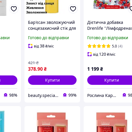
Бар'єсан зволожуючий
Дієтична добавка
сонцезахисний cтік для
Drenlife "Лімфодрена
к BABE
губ SPF30 Uriage
зі смаком червоних
равки
Готово до відправки
Готово до відправки
diatric
Bariesun High
фруктів, 30 стіків по 1
SPF 50 З
Protection Moisturizing
мл
38
від
₴
/міс
5.0
(4)
Lips Stick SPF 30
120
від
₴
/міс
 г
421
₴
378
.90
₴
1 199
₴
и
Купити
Купити
98%
99%
9
beauty.specialist
Рослина Карпатська