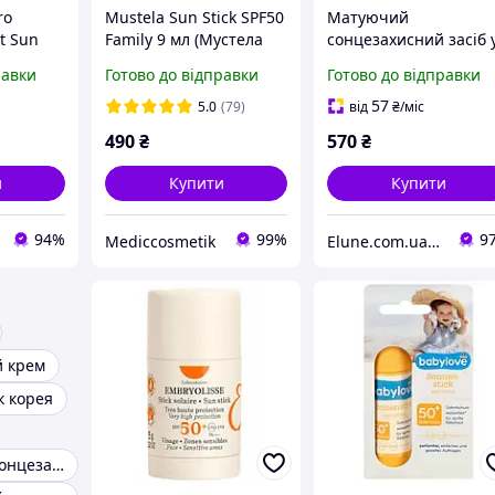
ro
Mustela Sun Stick SPF50
Матуючий
t Sun
Family 9 мл (Мустела
сонцезахисний засіб 
++++
стік) - сонцезахисний
стіку 18 г Beauty Of
равки
Готово до відправки
Готово до відправки
стік з
стік для всієі родини
Joseon Matte Sun Stic
для
Mugwort+Camelia SPF
57
5.0
(79)
від
₴
/міс
 18 г
50+ PA++++
490
₴
570
₴
и
Купити
Купити
94%
99%
9
Mediccosmetik
Elune.com.ua Косметика та Парфуми
й крем
к корея
Професійний сонцезахисний крем