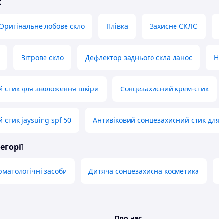
ж
Оригінальне лобове скло
Плівка
Захисне СКЛО
Вітрове скло
Дефлектор заднього скла ланос
Н
 стик для зволоження шкіри
Сонцезахисний крем-стик
 стик jaysuing spf 50
Антивіковий сонцезахисний стик дл
егорії
рматологічні засоби
Дитяча сонцезахисна косметика
Про нас