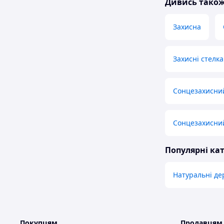
Дивись тако
Захисна
Захисні стелка
Сонцезахисний
Сонцезахисний
Популярні кат
Натуральні де
Покупцям
Продавцям