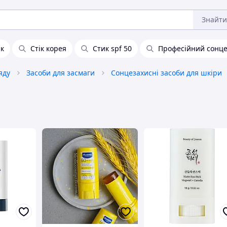
Знайти
ик
Стік корея
Стик spf 50
Професійний сонце
яду
Засоби для засмаги
Сонцезахисні засоби для шкіри