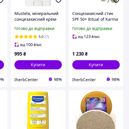
Mustela, мінеральний
Сонцезахисний стик
сонцезахисний крем-
SPF 50+ Ritual of Karma
стік для дітей, SPF 50,
Sun Protection Stick
Готово до відправки
Готово до відправки
17 г
123
5.0
(7)
від
₴
/міс
100
від
₴
/міс
995
₴
1 230
₴
Купити
Купити
0%
98%
98%
IherbCenter
IherbCenter