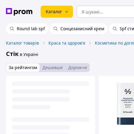
Каталог
Round lab spf
Сонцезахисний крем
Spf ст
Каталог товарів
Краса та здоров'я
Косметика по догл
Стік
в Україні
За рейтингом
Дешевше
Дорожче