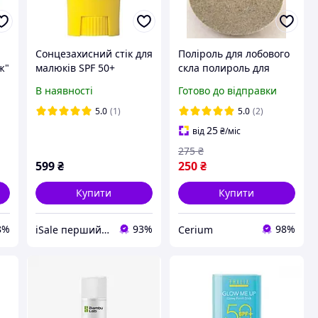
Сонцезахисний стік для
Поліроль для лобового
ж"
малюків SPF 50+
скла полироль для
Mustela stick Мустела
стекла церій оксид
В наявності
Готово до відправки
0
CeO2 оксид церия
5.0
(1)
5.0
(2)
25
від
₴
/міс
275
₴
599
₴
250
₴
Купити
Купити
8%
93%
98%
iSale перший інтернет-магазин чесних цін и оригінальних товарів
Cerium