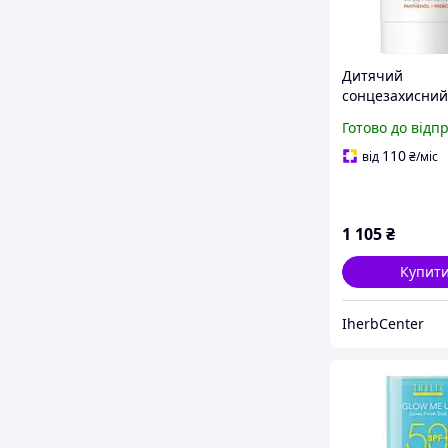
Дитячий
сонцезахисний
невидимий сті
Готово до відп
Laboratorios Pe
Invisible Stiсk 
110
від
₴
/міс
пантенолом та
пребіотиком 30
1 105
₴
Купит
IherbCenter