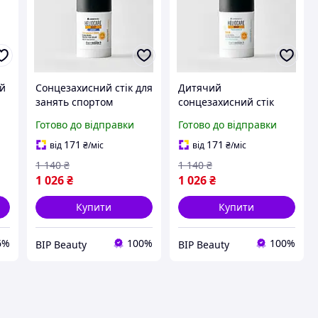
ий
Сонцезахисний стік для
Дитячий
занять спортом
сонцезахисний стік
Cantabria Labs SPF50+
Cantabria Labs
Готово до відправки
Готово до відправки
0g
HELIO 360º SPORT
HELIOCARE 360º
TRANSPARENT STICK,
PEDIATRIC STICK SPF50
171
171
від
₴
/міс
від
₴
/міс
25гр
25 гр
1 140
₴
1 140
₴
1 026
₴
1 026
₴
Купити
Купити
6%
100%
100%
BIP Beauty
BIP Beauty