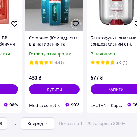
 ВВ
Compeed (Компід)- стік
Багатофункціональн
обличчя
від натирання та
сонцезахисний стік
Light
утворенню мозолів
Medi-Peel PEPTIDE 9
равки
Готово до відправки
В наявності
BIO SUN STICK PRO 2
4.4
(7)
5.0
(1)
430
₴
677
₴
и
Купити
Купити
98%
99%
9
Mediccosmetik
LAUTAN - Корейская Косметика
3
...
Вперед
Показано 1 - 29 товарів з 8000+