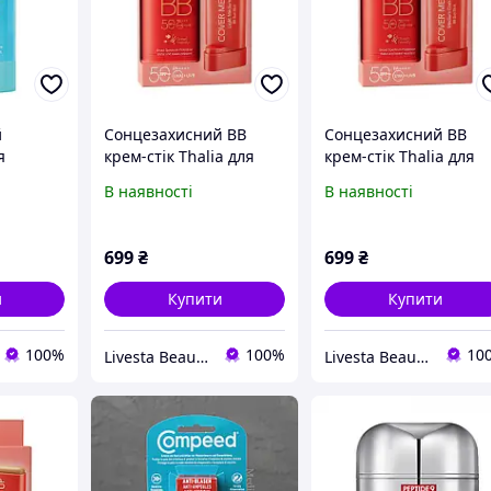
й
Сонцезахисний ВВ
Сонцезахисний ВВ
я
крем-стік Thalia для
крем-стік Thalia для
50
обличчя з SPF 50 Light
обличчя з SPF 50
В наявності
В наявності
Medium 20 мл
Medium Dark 20 мл
699
₴
699
₴
и
Купити
Купити
100%
100%
10
Livesta Beauty Shop
Livesta Beauty Shop