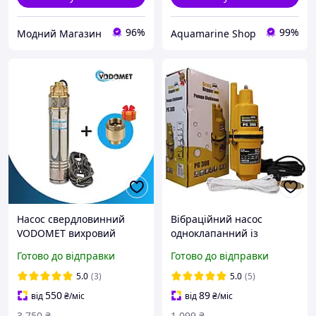
96%
99%
Модний Магазин
Aquamarine Shop
Насос свердловинний
Вібраційний насос
VODOMET вихровий
одноклапанний із
4SKM-100 750Вт
верхнім забіром для
Готово до відправки
Готово до відправки
свердловини
5.0
(3)
5.0
(5)
550
89
від
₴
/міс
від
₴
/міс
3 750
₴
1 099
₴