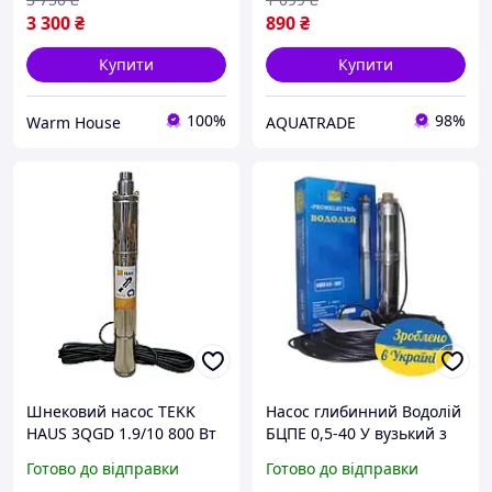
3 300
₴
890
₴
Купити
Купити
100%
98%
Warm House
AQUATRADE
Шнековий насос TEKK
Насос глибинний Водолій
HAUS 3QGD 1.9/10 800 Вт
БЦПЕ 0,5-40 У вузький з
(Німеччина) Глибинний
внутрішнім кабелем
Готово до відправки
Готово до відправки
насос для вузької