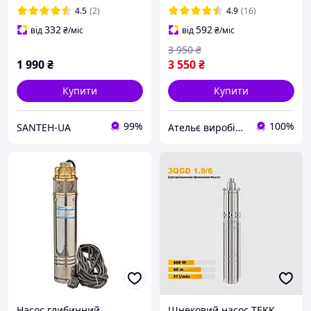
4.5
(2)
4.9
(16)
332
592
від
₴
/міс
від
₴
/міс
3 950
₴
1 990
₴
3 550
₴
Купити
Купити
99%
100%
SANTEH-UA
Ательє виробів з нержавіючої сталі
Насос глибинний
Шнековий насос TEKK