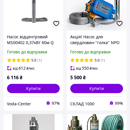
Насос відцентровий
Акція! Насос для
MS00402 0,37кВт 60м Q
свердловин-"голка" NPO
2,7м³/год 35мкабель
2S IGLA (Ø51мм) + Трос
Готово до відправки
Готово до відправки
Ø75мм MAXIMUS
25м та Контролер тиску у
занурювальний
ПОДАРУНОК!*
5.0
(1)
5.0
(1)
свердловинний
612
550
від
₴
/міс
від
₴
/міс
6 116
₴
5 500
₴
Купити
Купити
97%
99%
Voda-Center
СКЛАД 1000