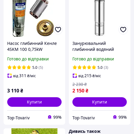
Насос глибинний Кенле
Занурювальний
4SKM 100 0,75kW
глибинний водяний
вихровий занурювальний
шнековий насос NEK
Готово до відправки
Готово до відправки
для колодязя
3QJDa 0,75kW для
свердловини для води
свердловини, колодязя,
5.0
(5)
5.0
(3)
поливу
311
215
від
₴
/міс
від
₴
/міс
2 230
₴
3 110
₴
2 150
₴
Купити
Купити
99%
99%
Top-Tovariv
Top-Tovariv
Дивись також