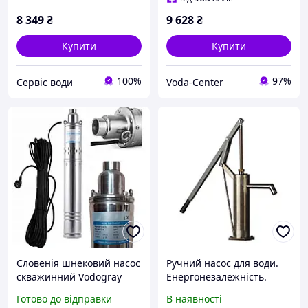
8 349
₴
9 628
₴
Купити
Купити
100%
97%
Сервіс води
Voda-Center
Словенія шнековий насос
Ручний насос для води.
скважинний Vodogray
Енергонезалежність.
4QGD 1.8-75-0.37
Нержавіюча сталь
Готово до відправки
В наявності