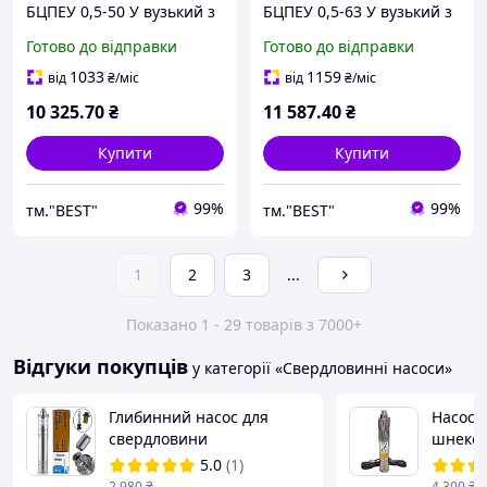
БЦПЕУ 0,5-50 У вузький з
БЦПЕУ 0,5-63 У вузький з
внутрішнім кабелем
внутрішнім кабелем
Готово до відправки
Готово до відправки
1033
1159
від
₴
/міс
від
₴
/міс
10 325
.70
₴
11 587
.40
₴
Купити
Купити
99%
99%
тм."BEST"
тм."BEST"
1
2
3
...
Показано 1 - 29 товарів з 7000+
Відгуки покупців
у категорії «Свердловинні насоси»
Глибинний насос для
Насос 
свердловини
шнеков
занурювальний
4QGD 2
5.0
(1)
шнековий Водомет в
(Німеч
2 980
₴
4 300
₴