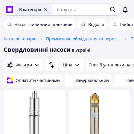
В категорії
Насос глибинний шнековий
Водолія
Глибок
Каталог товарів
Промислове обладнання та верстати
П
Свердловинні насоси
в Україні
Фільтри
Ціна
Спосіб установки нас
Оплатити частинами
Занурювальний
Пов