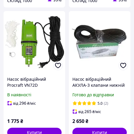
СКЛАД 1000
СКЛАД 1000
Насос вібраційний
Насос вібраційний
Procraft VN72D
АКУЛА-3 клапани нижній
забір 40 метрів кабель
В наявності
Готово до відправки
296
від
₴
/міс
5.0
(2)
265
від
₴
/міс
1 775
₴
2 650
₴
Купити
Купити