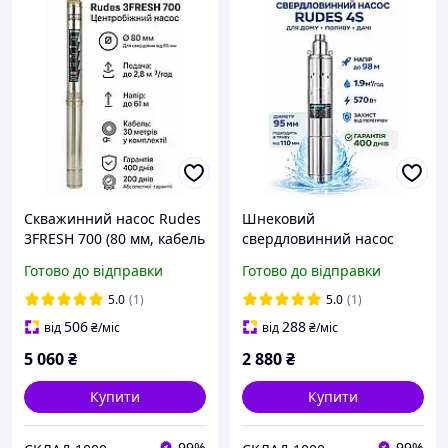
Скважинний насос Rudes
Шнековий
3FRESH 700 (80 мм, кабель
свердловинний насос
30 м) 2.8 м³/год, 61 м для
Rudes 4S 1,1-50-0,5 (1.9
Готово до відправки
Готово до відправки
дому та поливу
м³/год) - надійний 4
дюйми
5.0
(1)
5.0
(1)
506
288
від
₴
/міс
від
₴
/міс
5 060
₴
2 880
₴
Купити
Купити
99%
99%