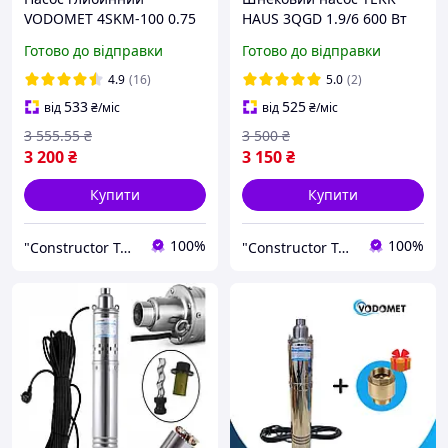
VODOMET 4SKM-100 0.75
HAUS 3QGD 1.9/6 600 Вт
кВт Свердловинний
(Німеччина) Глибинний
Готово до відправки
Готово до відправки
водяний вихровий насос
насос для вузької
для свердловин
свердловини 75 мм
4.9
(16)
5.0
(2)
533
525
від
₴
/міс
від
₴
/міс
3 555
.55
₴
3 500
₴
3 200
₴
3 150
₴
Купити
Купити
100%
100%
"Constructor Tepla" Конструктор Тепла
"Constructor Tepla" Конструктор Тепла