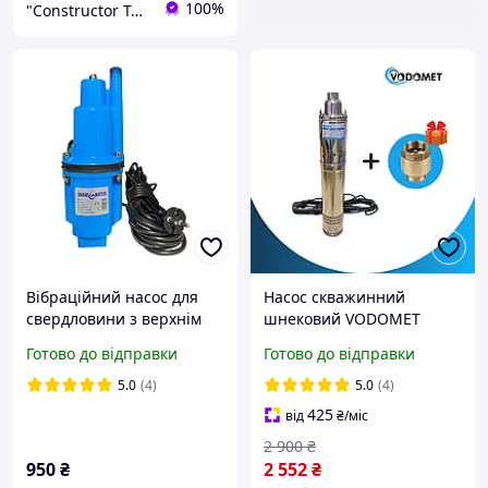
100%
"Constructor Tepla" Конструктор Тепла
Вібраційний насос для
Насос скважинний
свердловини з верхнім
шнековий VODOMET
забіром GRANDWATER
4QGD 2.1-100-0.55
Готово до відправки
Готово до відправки
XVM 60 (Польща) Насос
свердловинний
5.0
(4)
5.0
(4)
вібраційний
425
від
₴
/міс
2 900
₴
950
₴
2 552
₴