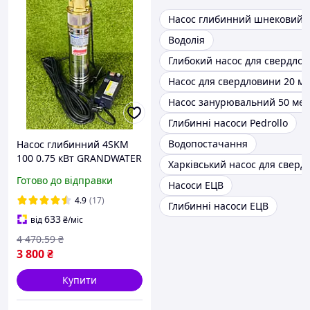
Насос глибинний шнековий
Водолія
Глибокий насос для свердлов
Насос для свердловини 20 ме
Насос занурювальний 50 мет
Глибинні насоси Pedrollo
Водопостачання
Насос глибинний 4SKM
100 0.75 кВт GRANDWATER
Харківський насос для сверд
(Польща) свердловинний
Готово до відправки
Насоси ЕЦВ
водяний вихровий насос
4.9
(17)
Глибинні насоси ЕЦВ
633
від
₴
/міс
4 470
.59
₴
3 800
₴
Купити