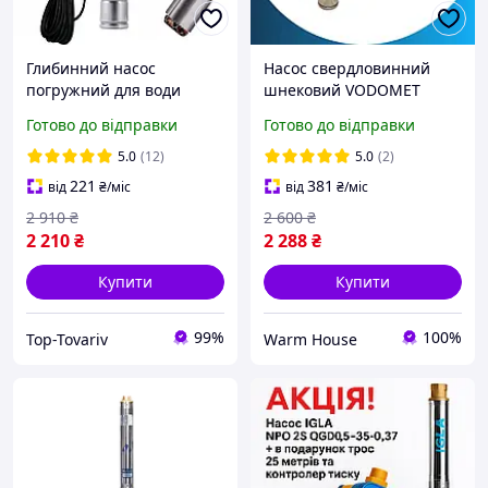
Глибинний насос
Насос свердловинний
погружний для води
шнековий VODOMET
скважини, в колодязь
4QGD 1.8-75-0.37 -
Готово до відправки
Готово до відправки
шнековий Водомет
Vodomet 4QGD 1.8-75-0.37
5.0
(12)
5.0
(2)
221
381
від
₴
/міс
від
₴
/міс
2 910
₴
2 600
₴
2 210
₴
2 288
₴
Купити
Купити
99%
100%
Top-Tovariv
Warm House