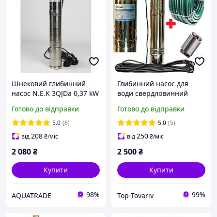
Шнековий глибинний
Глибинний насос для
насос N.E.K 3QJDa 0,37 kW
води свердловинний
для свердловини,
відцентровий шнекові
Готово до відправки
Готово до відправки
колодязя
Водомет в колодязь
Vodomet 4 QGD 1.8-75-
5.0
(6)
5.0
(5)
0.37 кВт
208
250
від
₴
/міс
від
₴
/міс
2 080
₴
2 500
₴
Купити
Купити
98%
99%
AQUATRADE
Top-Tovariv