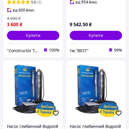
свердловини 75 мм
954
5.0
(2)
від
₴
/міс
600
від
₴
/міс
4 000
₴
3 600
₴
9 542
.50
₴
Купити
Купити
100%
99%
"Constructor Tepla" Конструктор Тепла
тм."BEST"
Насос глибинний Водолій
Насос глибинний Водолій