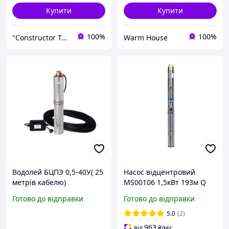
Купити
Купити
100%
100%
"Constructor Tepla" Конструктор Тепла
Warm House
Водолей БЦПЭ 0,5-40У( 25
Насос відцентровий
метрів кабелю)
MS00106 1,5кВт 193м Q
2,7м³/год кабель 1,5м
Готово до відправки
Готово до відправки
Ø75мм MAXIMUS
занурювальний
5.0
(2)
свердловинний
963
від
₴
/міс