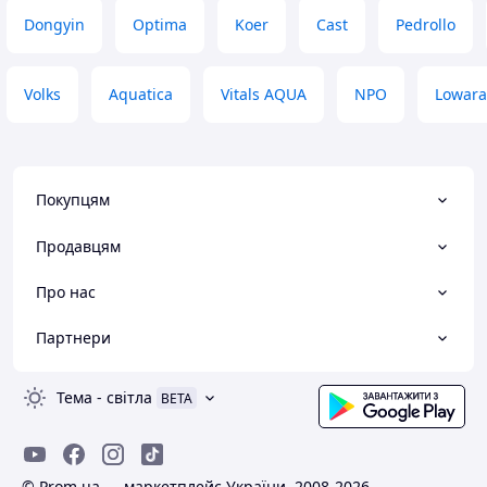
Недоліки
Dongyin
Optima
Koer
Cast
Pedrollo
За рік роботи жодних проблем не
виявлено.
Volks
Aquatica
Vitals AQUA
NPO
Lowara
Покупцям
Продавцям
Про нас
Партнери
Тема
-
світла
BETA
© Prom.ua — маркетплейс України, 2008-2026