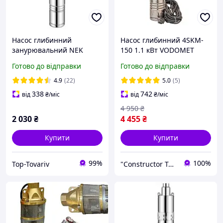
Насос глибинний
Насос глибинний 4SKM-
занурювальний NEK
150 1.1 кВт VODOMET
3QJDa 0,37 kW водяний,
Водяний вихровий насос
Готово до відправки
Готово до відправки
шнековий, для
для води для свердловин
свердловини, колодязя
4.9
(22)
5.0
(5)
338
742
від
₴
/міс
від
₴
/міс
4 950
₴
2 030
₴
4 455
₴
Купити
Купити
99%
100%
Top-Tovariv
"Constructor Tepla" Конструктор Тепла