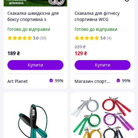
Скакалка швидкісна для
Скакалка для фітнесу
боксу спортивна з
спортивна WCG
підшипниками 3м крос
Готово до відправки
Готово до відправки
фіт скакалки для фітнесу
дітей чоловіків жінок
5.0
(30)
5.0
(4)
229
₴
189
₴
129
₴
Купити
Купити
99%
99%
Art Planet
Магазин спортивних товарів "PLANETSPORT"