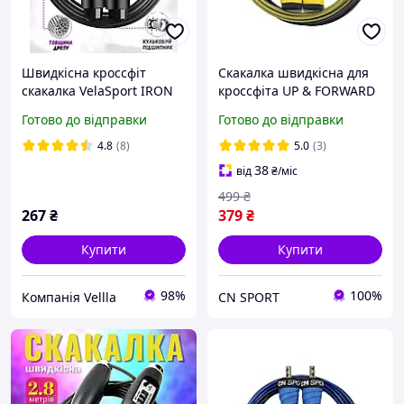
Швидкісна кроссфіт
Скакалка швидкісна для
скакалка VelaSport IRON
кроссфіта UP & FORWARD
147г з підшпиниками і
Speed Rope PRO+ Yellow
Готово до відправки
Готово до відправки
можливістю добавити
обтяжувач Чорна
4.8
(8)
5.0
(3)
38
від
₴
/міс
499
₴
267
₴
379
₴
Купити
Купити
98%
100%
Компанія Vellla
CN SPORT