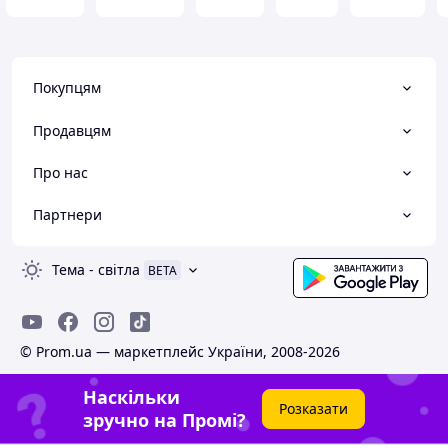
Покупцям
Продавцям
Про нас
Партнери
Тема
-
світла
BETA
© Prom.ua — маркетплейс України, 2008-2026
Наскільки
Розказати
зручно на Промі?