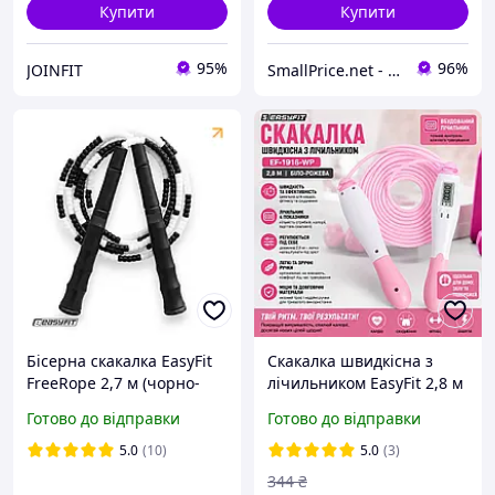
Купити
Купити
95%
96%
JOINFIT
SmallPrice.net - магазин товарів для дому та аксессуарів
Бісерна скакалка EasyFit
Скакалка швидкісна з
FreeRope 2,7 м (чорно-
лічильником EasyFit 2,8 м
біла)
біло-рожева регульована
Готово до відправки
Готово до відправки
сталева для фітнесу
кросфіту та схуднення
5.0
(10)
5.0
(3)
344
₴