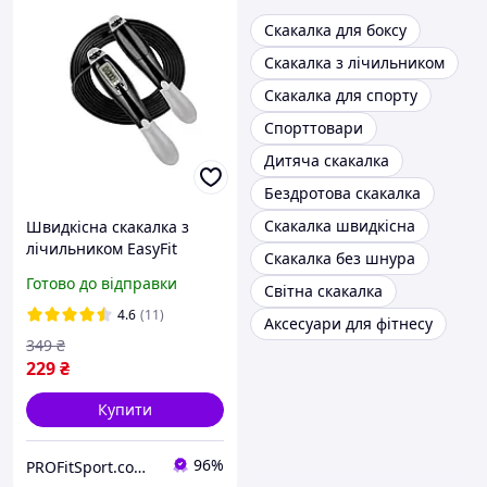
Скакалка для боксу
Скакалка з лічильником
Скакалка для спорту
Спорттовари
Дитяча скакалка
Бездротова скакалка
Скакалка швидкісна
Швидкісна скакалка з
лічильником EasyFit
Скакалка без шнура
Чорний-сірий
Готово до відправки
Світна скакалка
4.6
(11)
Аксесуари для фітнесу
349
₴
229
₴
Купити
96%
PROFitSport.com.ua - Интернет-магазин спортинвентаря