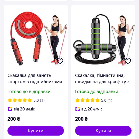
Скакалка для занять
Скакалка, гімнастична,
спортом з підшибниками
швидкісна для кросфіту з
та нейлоновим плетеним
підшибниками, сталевий
Готово до відправки
Готово до відправки
канатом 2.8 м, чорно-
трос довжина 3 м, зелена
червона
5.0
(1)
5.0
(1)
20
20
від
₴
/міс
від
₴
/міс
200
₴
200
₴
Купити
Купити