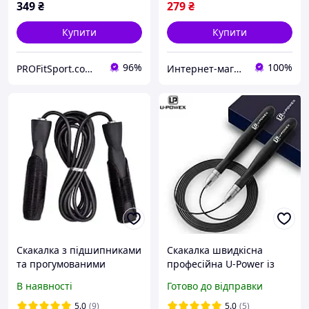
349
₴
279
₴
Купити
Купити
96%
100%
PROFitSport.com.ua - Интернет-магазин спортинвентаря
Интернет-магазин U-Way — в один клік до мети.
Скакалка з підшипниками
Скакалка швидкісна
та прогумованими
професійна U-Power із
ручками SP 0190, чорна
системою Self-Locking
В наявності
Готово до відправки
5.0
(9)
5.0
(5)