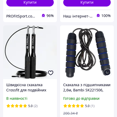
Купити
Купити
96%
100%
PROFitSport.com.ua - Интернет-магазин спортинвентаря
Наш інтернет-магазин: sportivnie-tovari.com.ua
Швидкісна скакалка
Скакалка з підшипниками
Crossfit для подвійних
2,6м, Bambi SK221506,
стрибків з металевими
Синій / Скакалка для
В наявності
Готово до відправки
ручками Скакалка для
фітнесу / Скакалка для
Подвійних Стрибків у
спорту
5.0
(2)
5.0
(1)
Crossfit | Скоростная
200
.34
₴