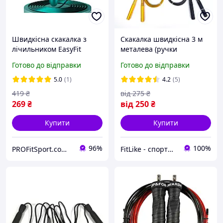
Швидкісна скакалка з
Скакалка швидкісна 3 м
лічильником EasyFit
металева (ручки
Чорний-зелений
алюміній, сталевий трос)
Готово до відправки
Готово до відправки
Ultra Speed Cable Rope
5.0
(1)
4.2
(5)
419
₴
від
275
₴
269
₴
від
250
₴
Купити
Купити
96%
100%
PROFitSport.com.ua - Интернет-магазин спортинвентаря
FitLike - спортивний інтернет-магазин