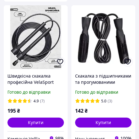
Швидкісна скакалка
Скакалка з підшипниками
професійна VelaSport
та прогумованими
Standard з регулюванням
ручками, SP No217, чорна
Готово до відправки
Готово до відправки
довжини Діаметр 3мм
Чорна
4.9
(7)
5.0
(3)
195
₴
142
₴
Купити
Купити
98%
100%
Компанія Vellla
Наш інтернет-магазин: sportivnie-tovari.com.ua