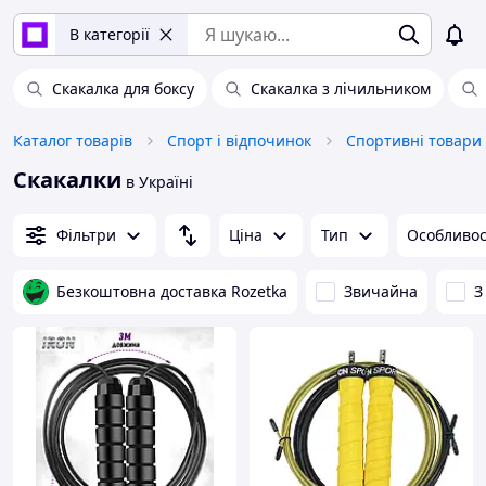
В категорії
Скакалка для боксу
Скакалка з лічильником
Каталог товарів
Спорт і відпочинок
Спортивні товари
Скакалки
в Україні
Фільтри
Ціна
Тип
Особливос
Безкоштовна доставка Rozetka
Звичайна
З