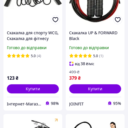
Скакалка для спорту WCG,
Скакалка UP & FORWARD
Скакалка для фітнесу
Black
Shopik
Готово до відправки
Готово до відправки
5.0
(4)
5.0
(1)
38
від
₴
/міс
499
₴
123
₴
379
₴
Купити
Купити
98%
95%
Інтернет-Магазин "Shopik"
JOINFIT