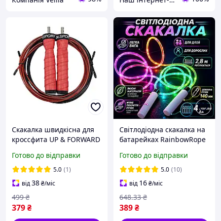
Скакалка швидкісна для
Світлодіодна скакалка на
кроссфита UP & FORWARD
батарейках RainbowRope
Speed Rope PRO+ Red
Готово до відправки
Готово до відправки
5.0
(1)
5.0
(10)
38
16
від
₴
/міс
від
₴
/міс
499
₴
648
.33
₴
379
₴
389
₴