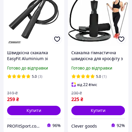
Швидкісна скакалка
Скакалка гімнастична
EasyFit Aluminium зі
швидкісна для кросфіту з
сталевим тросом та
підшипниками сталевий
Готово до відправки
Готово до відправки
алюмінієвими ручками
трос довжина 2.8 м,
чорна
5.0
(3)
5.0
(1)
22
від
₴
/міс
319
₴
230
₴
259
₴
225
₴
Купити
Купити
96%
92%
PROFitSport.com.ua - Интернет-магазин спортинвентаря
Clever goods