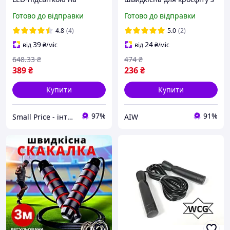
батарейках
підшибниками, сталевий
Готово до відправки
Готово до відправки
трос довжина 3 м,
червона Люкс качество!+
4.8
(4)
5.0
(2)
39
24
від
₴
/міс
від
₴
/міс
648
.33
₴
474
₴
389
₴
236
₴
Купити
Купити
97%
91%
Small Price - інтернет-магазин товарів для дому
AIW