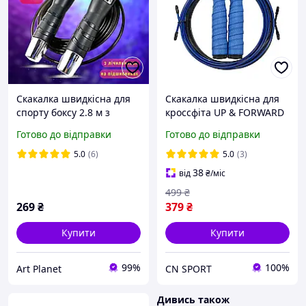
Скакалка швидкісна для
Скакалка швидкісна для
спорту боксу 2.8 м з
кроссфіта UP & FORWARD
підшипниками
Speed Rope PRO+ Blue
Готово до відправки
Готово до відправки
лічильником гімнастики
професійні скакалки
5.0
(6)
5.0
(3)
38
від
₴
/міс
499
₴
269
₴
379
₴
Купити
Купити
99%
100%
Art Planet
CN SPORT
Дивись також