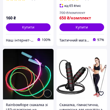
65
від
₴
/міс
700
₴/комплект
160
₴
650
₴/комплект
Купити
Купити
100%
97%
Наш інтернет-магазин: sports-people.com.ua
Тактичний магазин
RainbowRope скакалка зі
Скакалка, гімнастична,
LED-підсвіткою на
швидкісна для кросфіту з