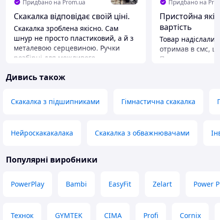
Придбано на Prom.ua
Придбано на Pro
Скакалка відповідає своїй ціні.
Пристойна якіст
вартість
Скакалка зроблена якісно. Сам
шнур не просто пластиковий, а й з
Товар надіслали 
металевою серцевиною. Ручки
отримав в смс, щ
розбірні для можливого
Пром не показува
регулювання довжини шнура під
Укрпошта надісл
Дивись також
зріст людини. Наявні підшипники.
через три дні. У скакалки є певний
запах у кабеля. 
Переваги
регулював, але м
Якість матеріалу.
Скакалка з підшипниками
Гімнастична скакалка
пострибати інкол
Недоліки
Переваги
Колір вибирати можливо тільки
Ціна
вигляд ручок.
Нейроскакакалака
Скакалка з обважнювачами
Ін
Недоліки
Запах
Популярні виробники
PowerPlay
Bambi
EasyFit
Zelart
Power P
Технок
GYMTEK
CIMA
Profi
Cornix