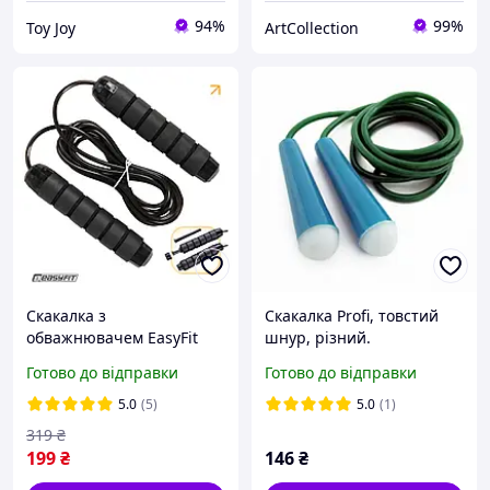
94%
99%
Toy Joy
ArtСollection
Скакалка з
Скакалка Profi, товстий
обважнювачем EasyFit
шнур, різний.
Готово до відправки
Готово до відправки
5.0
(5)
5.0
(1)
319
₴
199
₴
146
₴