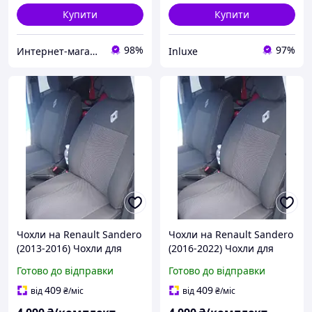
Купити
Купити
98%
97%
Интернет-магазин "Все для авто" (vsedlyaavto)
Inluxe
Чохли на Renault Sandero
Чохли на Renault Sandero
(2013-2016) Чохли для
(2016-2022) Чохли для
сидінь Сандеро
сидінь Сандеро
Готово до відправки
Готово до відправки
409
409
від
₴
/міс
від
₴
/міс