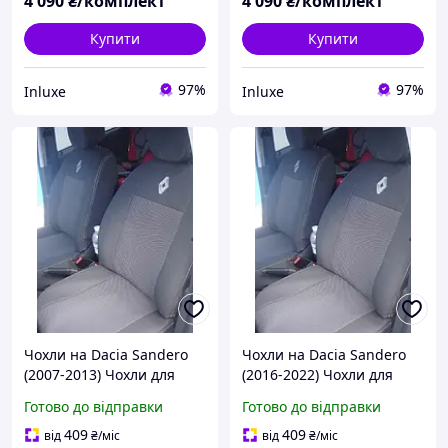
4 090
₴/комплект
4 090
₴/комплект
Купити
Купити
97%
97%
Inluxe
Inluxe
Чохли на Dacia Sandero
Чохли на Dacia Sandero
(2007-2013) Чохли для
(2016-2022) Чохли для
сидінь Сандеро
сидінь Сандеро
Готово до відправки
Готово до відправки
409
409
від
₴
/міс
від
₴
/міс