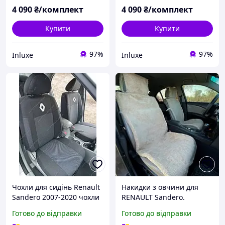
4 090
₴/комплект
4 090
₴/комплект
Купити
Купити
97%
97%
Inluxe
Inluxe
Чохли для сидінь Renault
Накидки з овчини для
Sandero 2007-2020 чохли
RENAULT Sandero.
в салон Рено Сандеро
Накидки на сидіння Рено
Готово до відправки
Готово до відправки
авточохли Рено Сандеро
Сандеро MNA