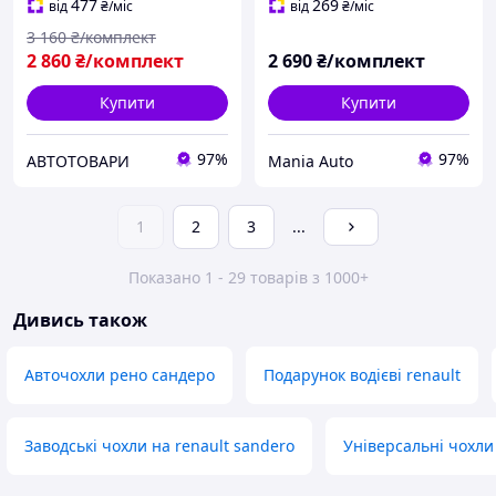
чохли Сандеро
477
269
від
₴
/міс
від
₴
/міс
3 160
₴/комплект
2 860
₴/комплект
2 690
₴/комплект
Купити
Купити
97%
97%
АВТОТОВАРИ
Mania Auto
1
2
3
...
Показано 1 - 29 товарів з 1000+
Дивись також
Авточохли рено сандеро
Подарунок водієві renault
Заводські чохли на renault sandero
Універсальні чохли