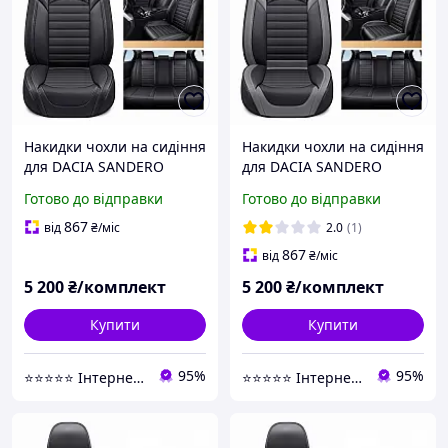
Накидки чохли на сидіння
Накидки чохли на сидіння
для DACIA SANDERO
для DACIA SANDERO
STEPWAY 2012-2020 AUAU
STEPWAY 2012-2020 AUAU
Готово до відправки
Готово до відправки
5D Fame чорні
5D Fame чорні з сірою
вставкою
867
від
₴
/міс
2.0
(1)
867
від
₴
/міс
5 200
₴/комплект
5 200
₴/комплект
Купити
Купити
95%
95%
⭐️⭐️⭐️⭐️⭐️ Інтернет-магазин "Autovalom"
⭐️⭐️⭐️⭐️⭐️ Інтернет-магазин "Autovalom"