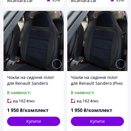
Alcantara.car
Alcantara.car
Чохли на сидіння пілот
Чохли на сидіння пілот
для Renault Sandero
для Renault Sandero (Ріно
Stepway (Рено сандеро
сендеро), автотканина,
В наявності
В наявності
степвей) автотканина,
універсальні Чорно-сірий
універсальні
162
162
від
₴
/міс
від
₴
/міс
1 950
₴/комплект
1 950
₴/комплект
Купити
Купити