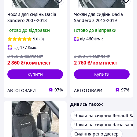
Чохли для сидінь Dacia
Чохли для сидінь Dacia
Sandero 2007-2013
Sandero з 2013-2019
(роздільна зад. спинка)
(роздільна задня спинка)
Готово до відправки
Готово до відправки
Чохли в салон Дачіа
Чохли в салон Дачіа
Сандеро до 2013 / Чохли
Сандро після 2013 /
460
5.0
(3)
від
₴
/міс
Дача Сандеро
477
від
₴
/міс
3 160
₴/комплект
3 060
₴/комплект
2 860
₴/комплект
2 760
₴/комплект
Купити
Купити
97%
97%
АВТОТОВАРИ
АВТОТОВАРИ
Дивись також
Чохли на сидіння Renault Sa
Чохли на сидіння dacia sand
Сидіння рено дастер