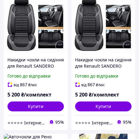
Накидки чохли на сидіння
Накидки чохли на сидіння
для Renault SANDERO
для Renault SANDERO
STEPWAY 2007-2012 AUAU
2020- AUAU 5D Fame
Готово до відправки
Готово до відправки
5D Fame чорні з сірою
чорні з сірою вставкою
вставкою
867
867
від
₴
/міс
від
₴
/міс
5 200
₴/комплект
5 200
₴/комплект
Купити
Купити
95%
95%
⭐️⭐️⭐️⭐️⭐️ Інтернет-магазин "Autovalom"
⭐️⭐️⭐️⭐️⭐️ Інтернет-магазин "Autovalom"