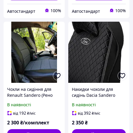
100%
100%
Автостандарт
Автостандарт
Чохли на сидіння для
Накидки чохоли для
Renault Sandero (Рено
сидінь Dacia Sandero
сандеро) універсальні,
(Дача Сандеро)
В наявності
В наявності
шкірозамінник+автоткан
алькантара пайка "Пілот"
ина, окремий підголовник
чорний (1+1 передні)
192
392
від
₴
/міс
від
₴
/міс
2 300
₴/комплект
2 350
₴