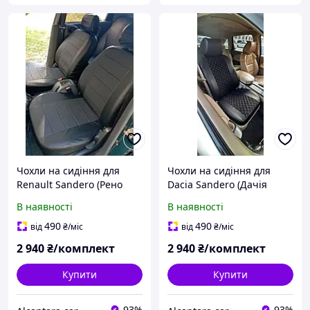
Чохли на сидіння для
Чохли на сидіння для
Renault Sandero (Рено
Dacia Sandero (Дачія
Сандеро), універсальні,
Сандеро), універсальні,
В наявності
В наявності
екошкіра еластична
екошкіра + алькантара
490
490
від
₴
/міс
від
₴
/міс
2 940
₴/комплект
2 940
₴/комплект
Купити
Купити
93%
93%