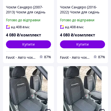
Чохли Сандеро (2007-
Чохли Сандеро (2016-
2013) Чохли для сидінь
2022) Чохли для сидінь
Renault Sandero
Renault Sandero
Готово до відправки
Готово до відправки
408
408
від
₴
/міс
від
₴
/міс
4 080
₴/комплект
4 080
₴/комплект
Купити
Купити
87%
87%
Favot - Авто чохли
Favot - Авто чохли