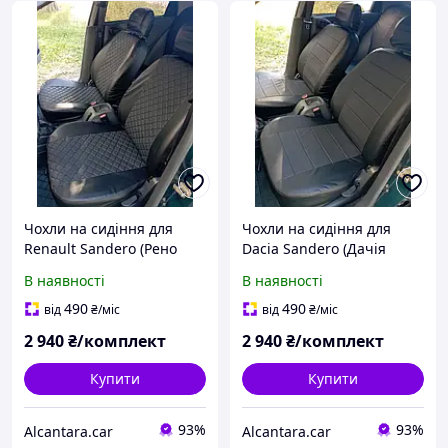
Чохли на сидіння для
Чохли на сидіння для
Renault Sandero (Рено
Dacia Sandero (Дачія
Сандеро), універсальні,
Сандеро), універсальні,
В наявності
В наявності
екошкіра еластична ромб
екошкіра еластична
490
490
від
₴
/міс
від
₴
/міс
2 940
₴/комплект
2 940
₴/комплект
Купити
Купити
93%
93%
Alcantara.car
Alcantara.car