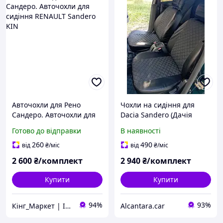
Авточохли для Рено
Чохли на сидіння для
Сандеро. Авточохли для
Dacia Sandero (Дачія
сидіння RENAULT Sandero
Сандеро), універсальні,
Готово до відправки
В наявності
KIN
екошкіра еластична ромб
260
490
від
₴
/міс
від
₴
/міс
2 600
₴/комплект
2 940
₴/комплект
Купити
Купити
94%
93%
Кінг_Маркет | Інтернет магазин
Alcantara.car