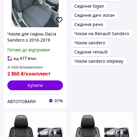
Сидіння logan
Сидіння дачі логан
Сидіння рено
Чохли на Renault Sandero
Чохли для сидінь Dacia
Sandero з 2016-2019
Чохли sandero
(водить. підв., роздільна
Готово до відправки
Сидіння renault
задня спинка) Чохли в
салон Дачіа Сандро
477
від
₴
/міс
Чохли sandero stepway
3 160
₴/комплект
2 860
₴/комплект
Купити
97%
АВТОТОВАРИ