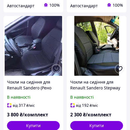
100%
100%
Автостандарт
Автостандарт
Чохли на сидіння для
Чохли на сидіння для
Renault Sandero (Рено
Renault Sandero Stepway
сандеро) модельні,
(Рено сандеро степвей)
В наявності
В наявності
шкірозамінник, окремий
універсальні,
підголовник
шкірозамінник+автоткан
317
192
від
₴
/міс
від
₴
/міс
ина, окремий підголовник
3 800
₴/комплект
2 300
₴/комплект
Купити
Купити