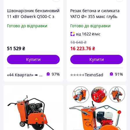
Швонарізник бензиновий
Резак бетона и силиката
11 кВт Odwerk Q500-C з
YATO Ø= 355 макс глубь
диском 500 мм
реза- 125мм YT-82158
Готово до відправки
Готово до відправки
1622
від
₴
/міс
18 648
₴
51 529
₴
16 223
.76
₴
Купити
Купити
97%
91%
«44 Квартал» ➠ інтернет-магазин інструментів та розхідних матеріалів!
⭐️⭐️⭐️⭐️⭐️TexnoSad