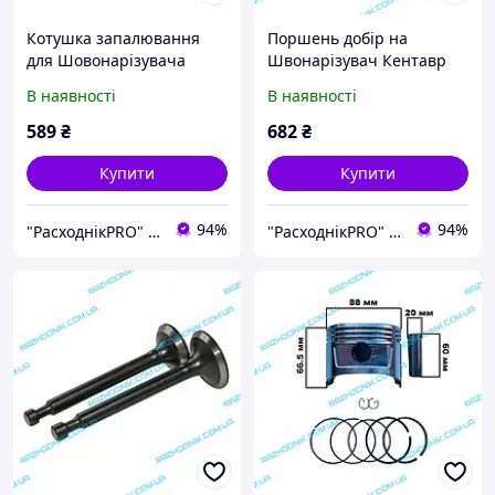
Котушка запалювання
Поршень добір на
для Шовонарізувача
Швонарізувач Кентавр
Кентавр ШВ-450П
ШВ-450П
В наявності
В наявності
589
₴
682
₴
Купити
Купити
94%
94%
"РасходнікPRO" магазин запчастин
"РасходнікPRO" магазин запчастин