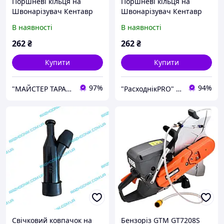
Поршневі кільця на
Поршневі кільця на
Швонарізувач Кентавр
Швонарізувач Кентавр
ШВ-450П
ШВ-450П
В наявності
В наявності
262
₴
262
₴
Купити
Купити
97%
94%
"МАЙСТЕР ТАРАС" інтернет магазин запчастин та комплектуючих
"РасходнікPRO" магазин запчастин
Свічковий ковпачок на
Бензоріз GTM GT7208S