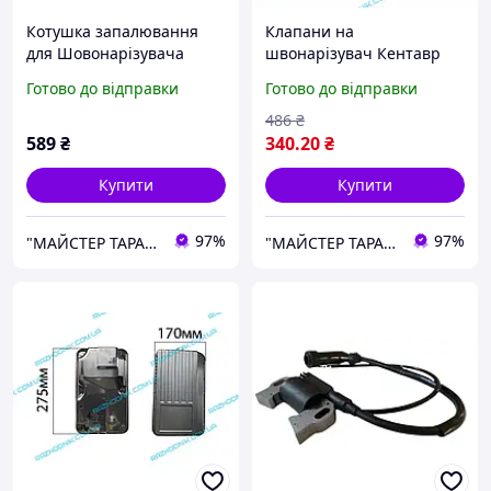
Котушка запалювання
Клапани на
для Шовонарізувача
швонарізувач Кентавр
Кентавр ШВ-450П
ШВ-450П (впускний і
Готово до відправки
Готово до відправки
випускний)
486
₴
589
₴
340
.20
₴
Купити
Купити
97%
97%
"МАЙСТЕР ТАРАС" інтернет магазин запчастин та комплектуючих
"МАЙСТЕР ТАРАС" інтернет магазин запчастин та комплектуючих