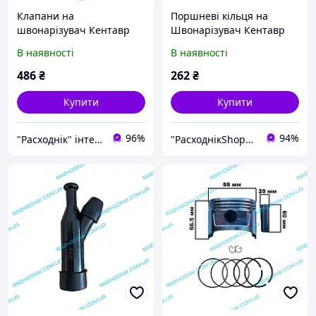
Клапани на
Поршневі кільця на
швонарізувач Кентавр
Швонарізувач Кентавр
ШВ-450П (впускний і
ШВ-450П
В наявності
В наявності
випускний)
486
₴
262
₴
Купити
Купити
96%
94%
"Расходнік" інтернет магазин запчастин
"РасходнікShop" інтернет магазин комплектуючих та запчастин