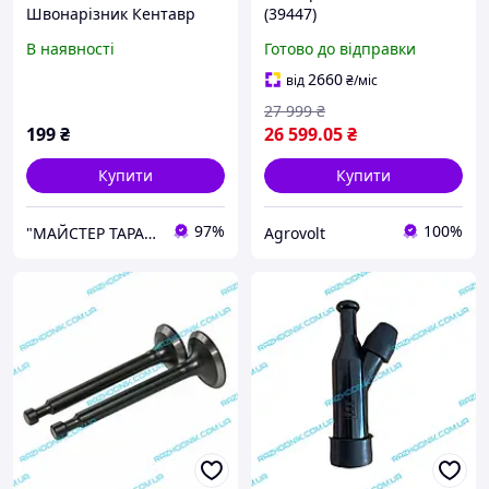
Швонарізник Кентавр
(39447)
ШВ-450П
В наявності
Готово до відправки
2660
від
₴
/міс
27 999
₴
199
₴
26 599
.05
₴
Купити
Купити
97%
100%
"МАЙСТЕР ТАРАС" інтернет магазин запчастин та комплектуючих
Agrovolt