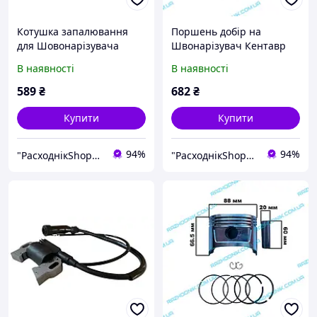
Котушка запалювання
Поршень добір на
для Шовонарізувача
Швонарізувач Кентавр
Кентавр ШВ-450П
ШВ-450П
В наявності
В наявності
589
₴
682
₴
Купити
Купити
94%
94%
"РасходнікShop" інтернет магазин комплектуючих та запчастин
"РасходнікShop" інтернет магазин комплектуючих та запчастин