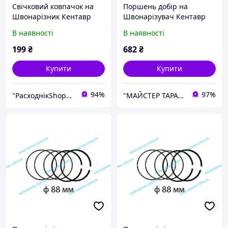
Свічковий ковпачок на
Поршень добір на
Швонарізник Кентавр
Швонарізувач Кентавр
ШВ-450П
ШВ-450П
В наявності
В наявності
199
₴
682
₴
Купити
Купити
94%
97%
"РасходнікShop" інтернет магазин комплектуючих та запчастин
"МАЙСТЕР ТАРАС" інтернет магазин запчастин та комплектуючих