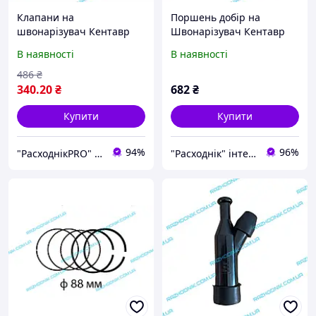
Клапани на
Поршень добір на
швонарізувач Кентавр
Швонарізувач Кентавр
ШВ-450П (впускний і
ШВ-450П
В наявності
В наявності
випускний)
486
₴
340
.20
₴
682
₴
Купити
Купити
94%
96%
"РасходнікPRO" магазин запчастин
"Расходнік" інтернет магазин запчастин