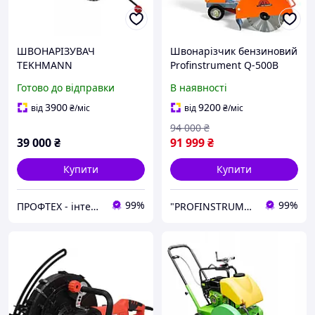
ШВОНАРІЗУВАЧ
Швонарізчик бензиновий
TEKHMANN
Profinstrument Q-500B
CONSTRUCTION TCCC-
Готово до відправки
В наявності
14/420L
3900
9200
від
₴
/міс
від
₴
/міс
94 000
₴
39 000
₴
91 999
₴
Купити
Купити
99%
99%
ПРОФТЕХ - інтернет-магазин силової техніки.
"PROFINSTRUMENT UA"