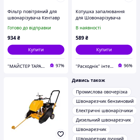
Фільтр повітряний для
Котушка запалювання
швонарізувача Кентавр
для Шовонарізувача
ШВ-450П
Кентавр ШВ-450П
Готово до відправки
В наявності
934
₴
589
₴
Купити
Купити
97%
96%
"МАЙСТЕР ТАРАС" інтернет магазин запчастин та комплектуючих
"Расходнік" інтернет магазин запчастин
Дивись також
Промислова овочерізка
Швонарезчик бензиновий
Електричні швонарізчики
Дизельний швонарезчик
Швонарезчик
Швонарезчик ручний