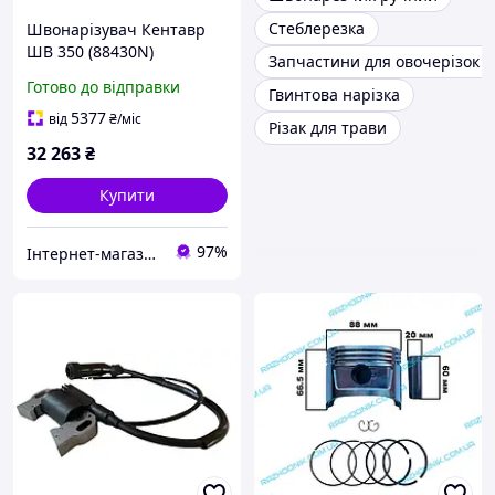
Стеблерезка
Швонарізувач Кентавр
ШВ 350 (88430N)
Запчастини для овочерізок 
Готово до відправки
Гвинтова нарізка
5377
від
₴
/міс
Різак для трави
32 263
₴
Купити
97%
Інтернет-магазин інструменту "РЕЗЕРВ"