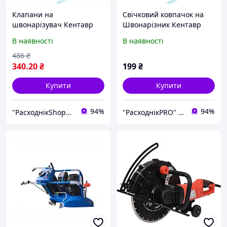
Клапани на
Свічковий ковпачок на
швонарізувач Кентавр
Швонарізник Кентавр
ШВ-450П (впускний і
ШВ-450П
В наявності
В наявності
випускний)
486
₴
340
.20
₴
199
₴
Купити
Купити
94%
94%
"РасходнікShop" інтернет магазин комплектуючих та запчастин
"РасходнікPRO" магазин запчастин