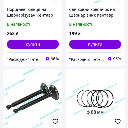
Поршневі кільця на
Свічковий ковпачок на
Швонарізувач Кентавр
Швонарізник Кентавр
ШВ-450П
ШВ-450П
В наявності
В наявності
262
₴
199
₴
Купити
Купити
96%
96%
"Расходнік" інтернет магазин запчастин
"Расходнік" інтернет магазин запчастин