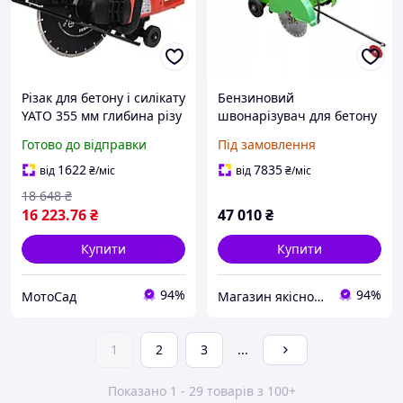
Різак для бетону і силікату
Бензиновий
YATO 355 мм глибина різу
швонарізувач для бетону
125 мм (YT-82158)
бензоріз (нарізувач швів)
Готово до відправки
Під замовлення
Zipper ZI-BES350Y 350 мм
1622
7835
від
₴
/міс
від
₴
/міс
18 648
₴
16 223
.76
₴
47 010
₴
Купити
Купити
94%
94%
МотоСад
Магазин якісного інструменту Tools Shop 24/7
1
2
3
...
Показано 1 - 29 товарів з 100+