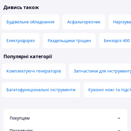
Дивись також
Будівельне обладнання
Асфальторезчик
Нарізув
Електрофорез
Раздельщики тріщин
Бензоріз 400
Популярні категорії
Комплектуючі генераторів
Запчастини для інструмент
Багатофункціональні інструменти
Кухонні ножі та підс
Покупцям
Продавцям