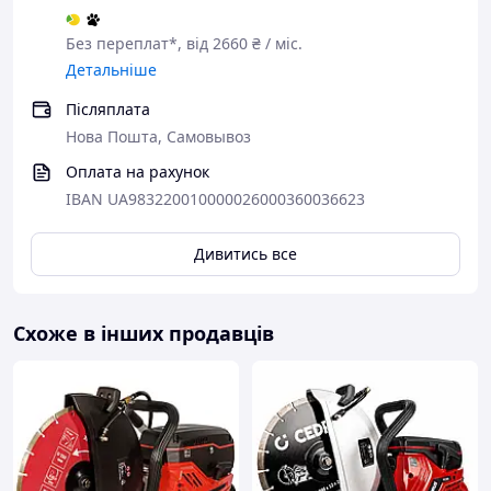
🔹 Який тип леза краще використовувати для різання
Без переплат*, від 2660 ₴ / міс.
залізобетону?
Детальніше
Потрібні спеціальні алмазні диски для сухого чи
вологого різання; обирайте диск, розрахований на
Післяплата
роботу з бетонними поверхнями, і слідуйте інструкціям
виробника диска щодо режимів подачі води.
Нова Пошта, Самовывоз
🔹 Як організувати подачу води до охолодження диска
Оплата на рахунок
на майданчику?
IBAN UA983220010000026000360036623
Підключіть джерело води з помірним тиском і
використовуйте гнучкий шланг без перегинів; постійна
Дивитись все
подача води під час різання зменшує нагрів і пил.
🔹 Які заходи безпеки потрібно дотримуватися під час
роботи?
Схоже в інших продавців
Користуйтеся засобами індивідуального захисту,
тримайте руки подалі від обертового диска,
закріплюйте заготовку та працюйте на рівній підставі
для запобігання вібрації.
🔹 Як підтримувати інструмент у робочому стані після
зміни диска?
Очищуйте місце кріплення від пилу і залишків