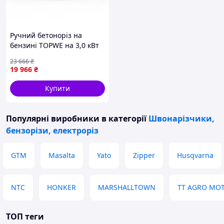
Ручний бетоноріз на
бензині TOPWE на 3,0 кВт
дисковий бензоріз для
23 666
₴
різання бетону бензоріз
19 966
₴
для асфальту
Купити
Популярні виробники
в категорії
Швонарізчики,
бензорізи, електроріз
GTM
Masalta
Yato
Zipper
Husqvarna
NTC
HONKER
MARSHALLTOWN
TT AGRO MO
ТОП теги