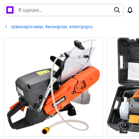
Швонарізчики, бензорізи, електроріз