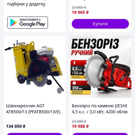
підбірки у додатку
бензоінструмент для
23 665
₴
демонтажу доріг
19 965
₴
Купити
Швонарезчик AGT
Бензоріз по каменю JIESHI
ATB500/13 (PFATB500/13/E)
4,5 к.с. / 3,0 кВт, 4200 об/хв
бензиновий бетоноріз для
23 888
₴
різання асфальту
134 050
₴
19 988
₴