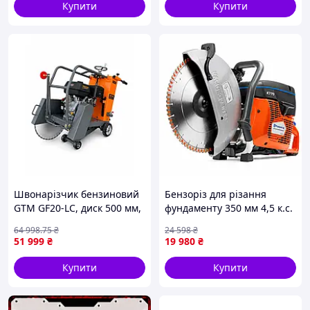
Купити
Купити
Швонарізчик бензиновий
Бензоріз для різання
GTM GF20-LC, диск 500 мм,
фундаменту 350 мм 4,5 к.с.
глибина різу 190 мм, 13 к.
Husqvarna ручний
64 998
.75
₴
24 598
₴
с.
бензиновий різак для
51 999
₴
19 980
₴
залізобетону
Купити
Купити