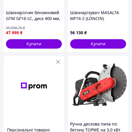
Швонарізчик бензиновий
Швонарізувач MASALTA
GTM GF16-LC, диск 400 мм,
MF16-2 (LONCIN)
глибина різу 140 мм, 13 к.
59 998
.75
₴
с.
47 999
₴
56 130
₴
Купити
Купити
Ручна дискова пила по
Персональні товарні
бетону TOPWE на 3,0 кВт