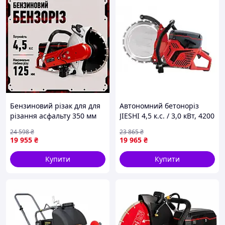
Бензиновий різак для для
Автономний бетоноріз
різання асфальту 350 мм
JIESHI 4,5 к.с. / 3,0 кВт, 4200
4,5 к.с. CutMaster бензоріз
об/хв бетоноріз для
24 598
₴
23 865
₴
бензиновий бензоріз для
асфальту та бетону
19 955
₴
19 965
₴
бордюрів
Купити
Купити