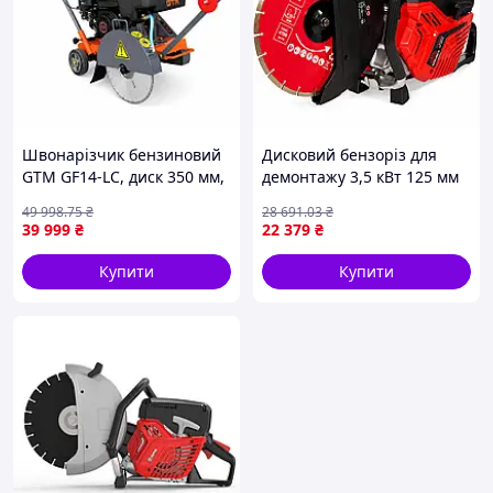
Швонарізчик бензиновий
Дисковий бензоріз для
GTM GF14-LC, диск 350 мм,
демонтажу 3,5 кВт 125 мм
глибина різу 110 мм, 6,5 к.
Vitals Master BG 7435wt
49 998
.75
₴
28 691
.03
₴
с.
будівельний бензоріз для
39 999
₴
22 379
₴
дорожніх робіт
Купити
Купити