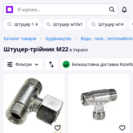
Штуцер 1 4
Штуцер м10х1
Штуцер м14
Каталог товарів
Будівництво
Водо-, газо-, теплозабез
Штуцер-трійник М22
в Україні
Фільтри
Безкоштовна доставка Rozetk