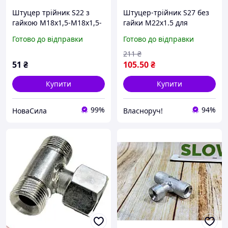
Штуцер трійник S22 з
Штуцер-трійник S27 без
гайкою М18х1,5-М18х1,5-
гайки М22х1.5 для
М18х1,5 (Agroimpuls) ,,
під'єднання
Готово до відправки
Готово до відправки
трубопроводів у системах
водопостачання
211
₴
51
₴
105
.50
₴
Купити
Купити
99%
94%
НоваСила
Власноруч!