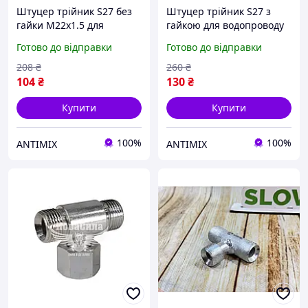
Штуцер трійник S27 без
Штуцер трійник S27 з
гайки М22х1.5 для
гайкою для водопроводу
з'єднання трубопроводів
та сантехніки М22х1.5
Готово до відправки
Готово до відправки
водопостачання й
з'єднання з функцією
опалення
розподілу тиску
208
₴
260
₴
104
₴
130
₴
Купити
Купити
100%
100%
ANTIMIX
ANTIMIX