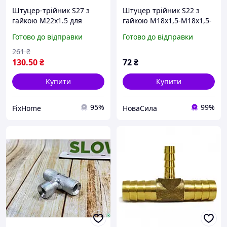
Штуцер-трійник S27 з
Штуцер трійник S22 з
гайкою М22х1.5 для
гайкою М18х1,5-М18х1,5-
під'єднання шлангів і
М18х1,5 (ДК) ,DK-8211,
Готово до відправки
Готово до відправки
трубопроводів системи
водопостачання
261
₴
130
.50
₴
72
₴
Купити
Купити
95%
99%
FixHome
НоваСила