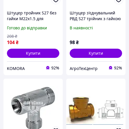
Штуцер тройник S27 без
Штуцер з'єднувальний
гайки М22х1.5 для
РВД S27 трійник з гайкою
підключення
(М22х1,5)
Готово до відправки
В наявності
трубопроводів систем
водопостачання
208
₴
104
₴
98
₴
Купити
Купити
92%
92%
KOMORA
АгроТехЦентр