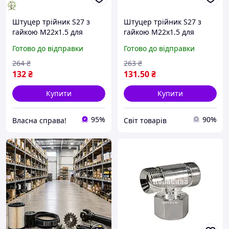
Штуцер трійник S27 з
Штуцер трійник S27 з
гайкою М22х1.5 для
гайкою М22х1.5 для
під'єднання
гідравліки та пневматики
Готово до відправки
Готово до відправки
сільськогосподарської
надійне з'єднання для
техніки та вантажних
техніки
264
₴
263
₴
автомобілів
132
₴
131
.50
₴
Купити
Купити
95%
90%
Власна справа!
Cвіт товарів