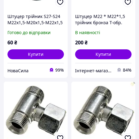
Штуцер трійник S27-S24
Штуцер M22 * М22*1,5
М22х1,5-М20х1,5-М22х1,5
трійник бронза Т-обр.
(ДК) ,DK-8221,
Готово до відправки
В наявності
60
₴
200
₴
Купити
Купити
99%
84%
НоваСила
Інтернет-магазин Форсаж TIR запчастин, ФОРСАЖ TIR SERVICE&SHOP