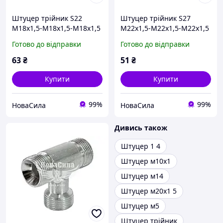
Штуцер трійник S22
Штуцер трійник S27
М18х1,5-М18х1,5-М18х1,5
М22х1,5-М22х1,5-М22х1,5
(ДК) ,DK-8217,
(Agroimpuls) ,,
Готово до відправки
Готово до відправки
63
₴
51
₴
Купити
Купити
99%
99%
НоваСила
НоваСила
Дивись також
Штуцер 1 4
Штуцер м10х1
Штуцер м14
Штуцер м20х1 5
Штуцер м5
Штуцер трійник