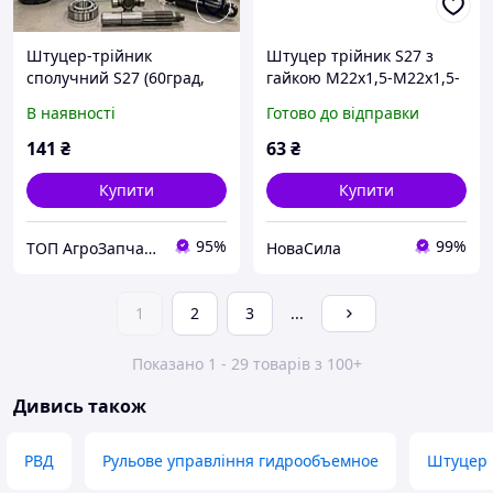
Штуцер-трійник
Штуцер трійник S27 з
сполучний S27 (60град,
гайкою М22х1,5-М22х1,5-
М22х1,5) (штуцер-
М22х1,5 (Agroimpuls) ,,
В наявності
Готово до відправки
штуцер-штуцер) ТМ
S27/27/27
141
₴
63
₴
Купити
Купити
95%
99%
ТОП АгроЗапчастина
НоваСила
1
2
3
...
Показано 1 - 29 товарів з 100+
Дивись також
РВД
Рульове управління гидрообъемное
Штуцер