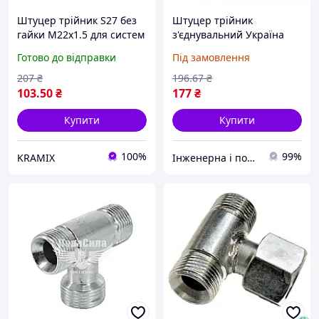
Штуцер трійник S27 без
Штуцер трійник
гайки М22х1.5 для систем
з'єднувальний Україна
НШ РВД надійне
М22 мм х М16 мм х М22
Готово до відправки
Під замовлення
з'єднання для техніки
мм латунь
207
₴
196
.67
₴
103
.50
₴
177
₴
Купити
Купити
100%
99%
KRAMIX
Інженерна і побутова сантехніка компанії PARTNЁR