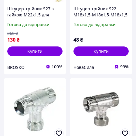
Штуцер-трійник S27 з
Штуцер трійник S22
гайкою М22х1.5 для
М18х1,5-М18х1,5-М18х1,5
надійного з'єднання
(Agroimpuls) ,,
Готово до відправки
Готово до відправки
трубопроводів у системі
водопостачання
260
₴
130
₴
48
₴
Купити
Купити
100%
99%
BROSKO
НоваСила