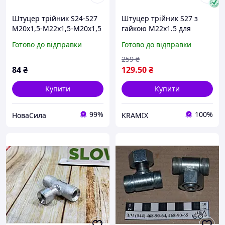
Штуцер трійник S24-S27
Штуцер трійник S27 з
М20х1,5-М22х1,5-М20х1,5
гайкою М22х1.5 для
(ДК) ,DK-8219,
сільськогосподарської
Готово до відправки
Готово до відправки
техніки та вантажних
автомобілів
259
₴
84
₴
129
.50
₴
Купити
Купити
99%
100%
НоваСила
KRAMIX