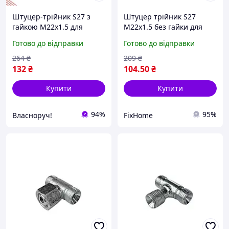
Штуцер-трійник S27 з
Штуцер трійник S27
гайкою М22х1.5 для
М22х1.5 без гайки для
під'єднання шлангів і
під'єднання трубок і
Готово до відправки
Готово до відправки
систем водопостачання
шлангів у системах
водопостачання
264
₴
209
₴
132
₴
104
.50
₴
Купити
Купити
94%
95%
Власноруч!
FixHome