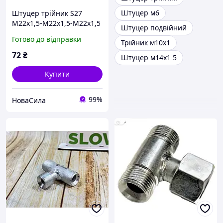
Штуцер м6
Штуцер трійник S27
М22х1,5-М22х1,5-М22х1,5
Штуцер подвійний
(ДК) ,DK-8240,
Готово до відправки
Трійник м10х1
72
₴
Штуцер м14х1 5
Купити
99%
НоваСила