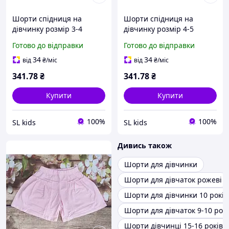
Шорти спідниця на
Шорти спідниця на
дівчинку розмір 3-4
дівчинку розмір 4-5
Готово до відправки
Готово до відправки
34
34
від
₴
/міс
від
₴
/міс
341
.78
₴
341
.78
₴
Купити
Купити
100%
100%
SL kids
SL kids
Дивись також
Шорти для дівчинки
Шорти для дівчаток рожеві
Шорти для дівчинки 10 років
Шорти для дівчаток 9-10 рокі
Шорти дівчинці 15-16 років