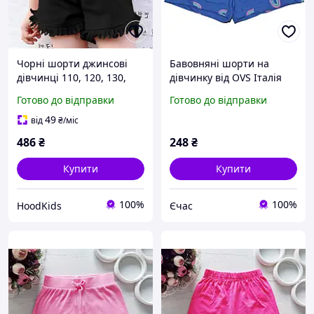
Чорні шорти джинсові
Бавовняні шорти на
дівчинці 110, 120, 130,
дівчинку від OVS Італія
140 зріст в поясі на гумці
Тринитка 100% бавовна
Готово до відправки
Готово до відправки
р.110
49
від
₴
/міс
486
₴
248
₴
Купити
Купити
100%
100%
HoodKids
Єчас