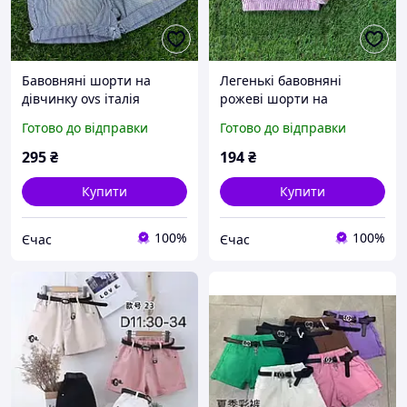
Бавовняні шорти на
Легенькі бавовняні
дівчинку ovs італія
рожеві шорти на
шикарна якість Розмір 92
дівчинку від OVS Італія
Готово до відправки
Готово до відправки
Розмір 86
295
₴
194
₴
Купити
Купити
100%
100%
Єчас
Єчас