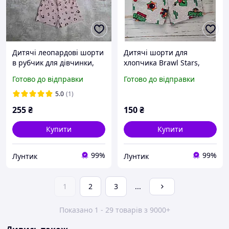
Дитячі леопардові шорти
Дитячі шорти для
в рубчик для дівчинки,
хлопчика Brawl Stars,
розмір 92 см, літні
розмір 110, 116, 122
Готово до відправки
Готово до відправки
трикотажні треси
шортики мустанг
5.0
(1)
255
₴
150
₴
Купити
Купити
99%
99%
Лунтик
Лунтик
1
2
3
...
Показано 1 - 29 товарів з 9000+