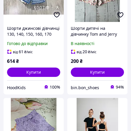
Шорти джинсові дівчинці
Шорти дитячі на
130, 140, 150, 160, 170
дівчинку Tom and Jerry
зріст в поясі на гумці
110-116р Персиковий
Готово до відправки
В наявності
(1603)
61
20
від
₴
/міс
від
₴
/міс
614
₴
200
₴
Купити
Купити
100%
94%
HoodKids
bin.bon_shoes