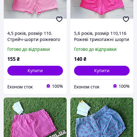
4,5 років, розмір 110.
5,6 років, розмір 110,116
Стрейч-шорти рожевого
Рожеві трикотажні шорти
кольору для дівчинки з
для дівчинки. Артикул
Готово до відправки
Готово до відправки
ребристою фактурою.
27875
Артикул 27833
155
₴
140
₴
Купити
Купити
100%
100%
Економ сток
Економ сток