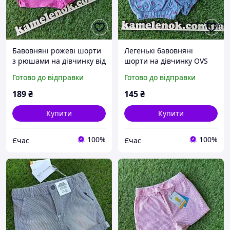
Бавовняні рожеві шорти
Легенькі бавовняні
з рюшами на дівчинку від
шорти на дівчинку OVS
OVS Італія Розміри 86
Розмір 92
Готово до відправки
Готово до відправки
189
₴
145
₴
Купити
Купити
100%
100%
Єчас
Єчас