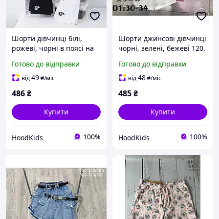
Шорти дівчинці білі,
Шорти джинсові дівчинці
рожеві, чорні в поясі на
чорні, зелені, бежеві 120,
гумці, 120, 130, 140, 150,
130, 140, 150, 160 зріст в
Готово до відправки
Готово до відправки
160 зріст
поясі на гумці
49
48
від
₴
/міс
від
₴
/міс
486
₴
485
₴
Купити
Купити
100%
100%
HoodKids
HoodKids