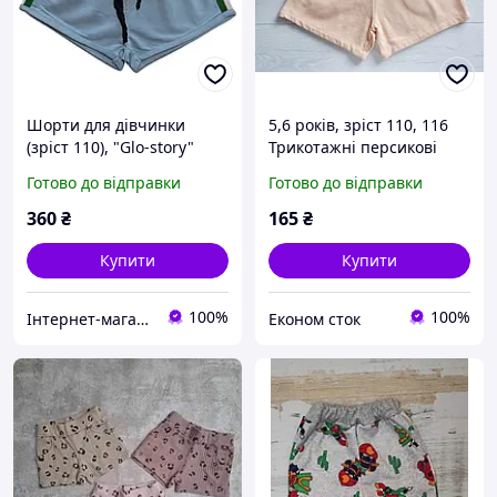
Шорти для дівчинки
5,6 років, зріст 110, 116
(зріст 110), "Glo-story"
Трикотажні персикові
Угорщина
шорти для дівчинки на
Готово до відправки
Готово до відправки
флісі. Артикул 27907
360
₴
165
₴
Купити
Купити
100%
100%
Інтернет-магазин "Помаранчик"
Економ сток