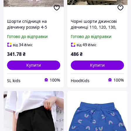
Шорти спідниця на
Чорні шорти джинсові
дівчинку розмір 4-5
дівчинці 110, 120, 130,
140 зріст в поясі на гумці
Готово до відправки
Готово до відправки
34
49
від
₴
/міс
від
₴
/міс
341
.78
₴
486
₴
Купити
Купити
100%
100%
SL kids
HoodKids