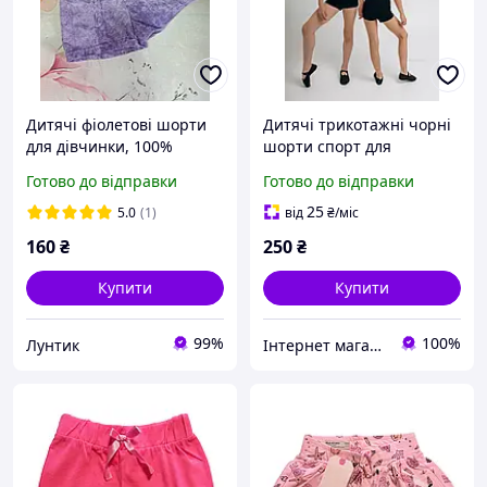
Дитячі фіолетові шорти
Дитячі трикотажні чорні
для дівчинки, 100%
шорти спорт для
бавовна, розміри 98-128
дівчинки 104-110 см (4-5Y)
Готово до відправки
Готово до відправки
см
25
5.0
(1)
від
₴
/міс
160
₴
250
₴
Купити
Купити
99%
100%
Лунтик
Інтернет магазин "Дітки"