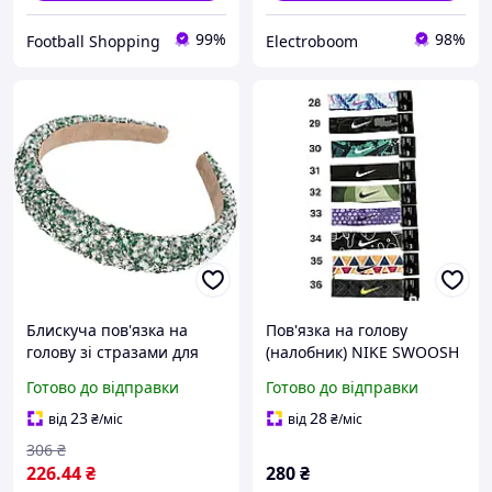
99%
98%
Football Shopping
Electroboom
Блискуча пов'язка на
Пов'язка на голову
голову зі стразами для
(налобник) NIKE SWOOSH
жінок
HEADBAND
Готово до відправки
Готово до відправки
23
28
від
₴
/міс
від
₴
/міс
306
₴
226
.44
₴
280
₴