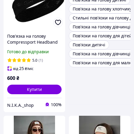
Пов'язка на голову хлопчику
Стильні пов'язки на голову д
Пов'язка на голову дівчинці 
Пов'язки на голову для дітей
Пов'язка на голову
Compressport Headband
Пов'язки дитячі
On/Off Black
Готово до відправки
Пов'язка на голову дівчинці 1
5.0
(1)
Пов'язки на голову для малюк
25
від
₴
/міс
600
₴
Купити
100%
N.I.K.A._shop