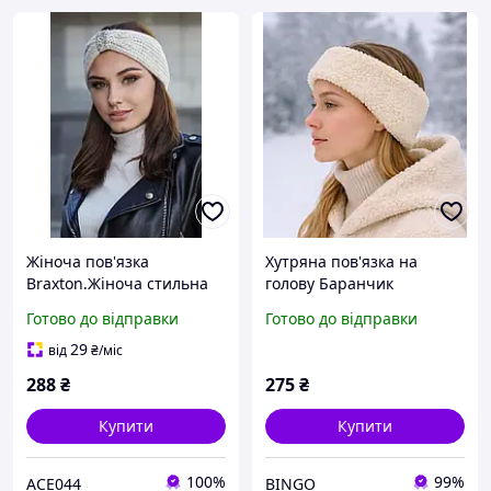
Жіноча пов'язка
Хутряна пов'язка на
Braxton.Жіноча стильна
голову Баранчик
пов'язка на голову
Готово до відправки
Готово до відправки
29
від
₴
/міс
288
₴
275
₴
Купити
Купити
100%
99%
ACE044
BINGO