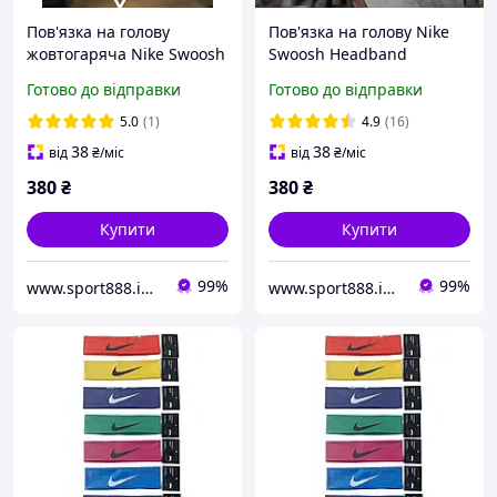
Пов'язка на голову
Пов'язка на голову Nike
жовтогаряча Nike Swoosh
Swoosh Headband
Headband спортивна
спортивна
Готово до відправки
Готово до відправки
5.0
(1)
4.9
(16)
38
38
від
₴
/міс
від
₴
/міс
380
₴
380
₴
Купити
Купити
99%
99%
www.sport888.in.ua
www.sport888.in.ua