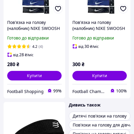
Пов'язка на голову
Пов'язка на голову
(налобник) NIKE SWOOSH
(налобник) NIKE SWOOSH
HEADBAND
HEADBAND
Готово до відправки
Готово до відправки
30
4.2
(4)
від
₴
/міс
28
від
₴
/міс
280
₴
300
₴
Купити
Купити
99%
100%
Football Shopping
Football Champion
Дивись також
Дитячі пов'язки на голову
Пов'язки на голову для дівча
Пов'язка на голову дитині