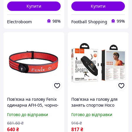
Купити
Купити
98%
99%
Electroboom
Football Shopping
Пов'язка на голову Fenix
Пов'язка на голову для
одинарна AFH-05, чорно-
занять спортом Hoco
червона
EA10 із Bluetooth
Готово до відправки
Готово до відправки
гарнітурою black
681
.60
₴
916
₴
640
₴
817
₴