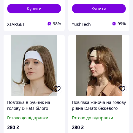
Купити
Купити
98%
99%
XTARGET
YushTech
Пов'язка в рубчик на
Пов'язка жіноча на голову
голову D.Hats білого
рівна D.Hats бежевого
кольору
кольору
Готово до відправки
Готово до відправки
280
₴
280
₴