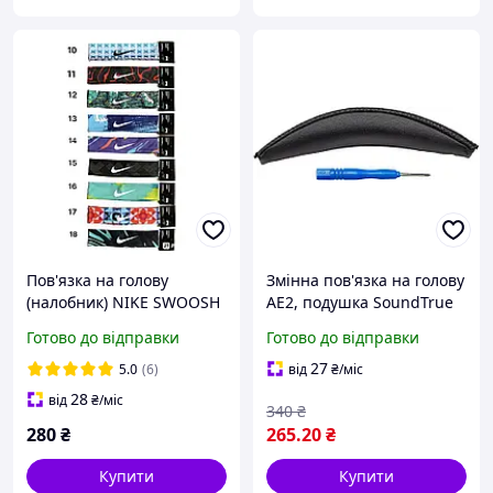
Пов'язка на голову
Змінна пов'язка на голову
(налобник) NIKE SWOOSH
AE2, подушка SoundTrue
HEADBAND
V2
Готово до відправки
Готово до відправки
27
5.0
(6)
від
₴
/міс
28
від
₴
/міс
340
₴
280
₴
265
.20
₴
Купити
Купити