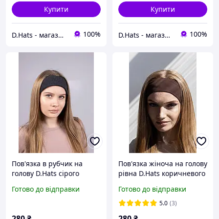
Купити
Купити
100%
100%
D.Hats - магазин жіночих головних уборів
D.Hats - магазин жіночих головних уборів
Пов'язка в рубчик на
Пов'язка жіноча на голову
голову D.Hats сірого
рівна D.Hats коричневого
кольору
кольору
Готово до відправки
Готово до відправки
5.0
(3)
280
₴
280
₴