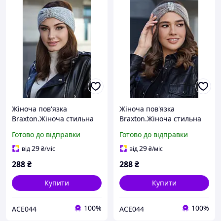
Жіноча пов'язка
Жіноча пов'язка
Braxton.Жіноча стильна
Braxton.Жіноча стильна
пов'язка на голову
пов'язка на голову
Готово до відправки
Готово до відправки
29
29
від
₴
/міс
від
₴
/міс
288
₴
288
₴
Купити
Купити
100%
100%
ACE044
ACE044