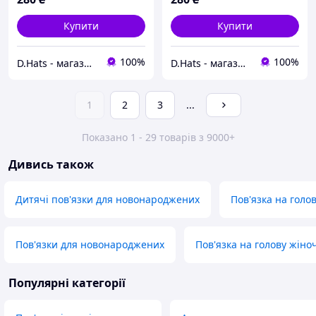
Купити
Купити
100%
100%
D.Hats - магазин жіночих головних уборів
D.Hats - магазин жіночих головних уборів
1
2
3
...
Показано 1 - 29 товарів з 9000+
Дивись також
Дитячі пов'язки для новонароджених
Пов'язка на голов
Пов'язки для новонароджених
Пов'язка на голову жіно
Популярні категорії