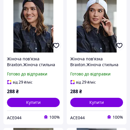
Жіноча пов'язка
Жіноча пов'язка
Braxton.Жіноча стильна
Braxton.Жіноча стильна
пов'язка на голову
пов'язка на голову
Готово до відправки
Готово до відправки
29
29
від
₴
/міс
від
₴
/міс
288
₴
288
₴
Купити
Купити
100%
100%
ACE044
ACE044