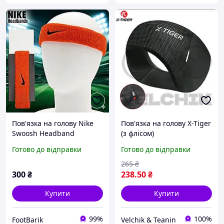
Пов'язка на голову Nike
Пов'язка на голову X-Tiger
Swoosh Headband
(з флісом)
Жовтогаряча
Готово до відправки
Готово до відправки
(N.NN.07.816.OS) Махрова
пов'язка Найк для спорту,
265
₴
бігу та тенісу
300
₴
238
.50
₴
Купити
Купити
99%
100%
FootBarik
Velchik & Teanin