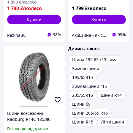
1 890
₴/колесо
1 790
₴/колесо
1 799
₴/колесо
Купити
Купити
98%
99%
RezinaBC
АкбШина - якісні товари
Дивись також
Шина 195 65 r15 зима
Зимові шини
195/65R15
Зимові шини r15
205/55R16
Шини R14
Шини бу
Шини 205/55 R16
Шини всесезонні
Radburg R14C 185/80
Шини R15
Літні шини
Daytona CR2
Готово до відправки