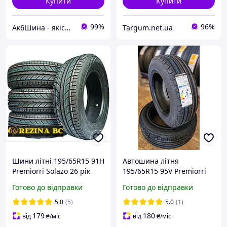
Купити
Купити
99%
96%
АкбШина - якісні товари
Targum.net.ua
Шини літні 195/65R15 91H
Автошина літня
Premiorri Solazo 26 рік
195/65R15 95V Premiorri
випуску
Solazo S Plus
Готово до відправки
Готово до відправки
5.0
(5)
5.0
(1)
179
180
від
₴
/міс
від
₴
/міс