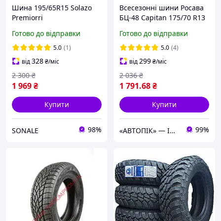
Шина 195/65R15 Solazo
Всесезонні шини Росава
Premiorri
БЦ-48 Capitan 175/70 R13
82T
Готово до відправки
Готово до відправки
5.0
(1)
5.0
(4)
328
299
від
₴
/міс
від
₴
/міс
2 300
₴
2 036
₴
1 969
₴
1 791
.68
₴
Купити
Купити
98%
99%
SONALE
«АВТОПІК» — ІНТЕРНЕТ МАГАЗИН АВТОТОВАРІВ