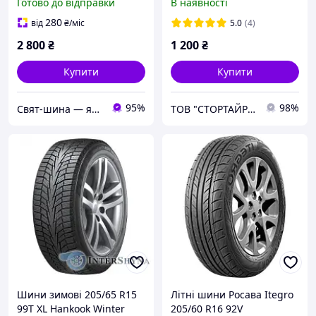
Готово до відправки
В наявності
280
від
₴
/міс
5.0
(4)
2 800
₴
1 200
₴
Купити
Купити
95%
98%
Свят-шина — якісні шини та диски для вантажних авто
ТОВ "СТОРТАЙРЕС"
Шини зимові 205/65 R15
Літні шини Росава Itegro
99T XL Hankook Winter
205/60 R16 92V