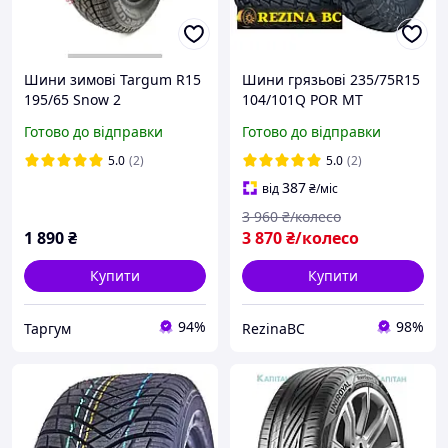
Шини зимові Targum R15
Шини грязьові 235/75R15
195/65 Snow 2
104/101Q POR MT
Sunwide Huntsman
Готово до відправки
Готово до відправки
всесезонка
5.0
(2)
5.0
(2)
387
від
₴
/міс
3 960
₴/колесо
1 890
₴
3 870
₴/колесо
Купити
Купити
94%
98%
Таргум
RezinaBC