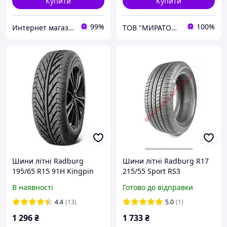
Купити
Купити
99%
100%
Интернет магазин Мастер Шин
ТОВ "МИРАТОРГ-ГРУП"
Шини літні Radburg
Шини літні Radburg R17
195/65 R15 91H Kingpin
215/55 Sport RS3
Valour (Наварка)
В наявності
Готово до відправки
4.4
(13)
5.0
(1)
1 296
₴
1 733
₴