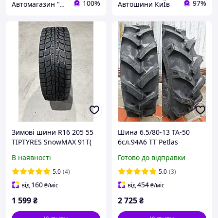
100%
97%
Автомагазин "Діксон"
Автошини КиЇв
Зимові шини R16 205 55
Шинa 6.5/80-13 TA-50
TIPTYRES SnowMAX 91T(
6сл.94A6 TT Petlas
Зимние шины)
В наявності
Готово до відправки
5.0
(4)
5.0
(3)
160
454
від
₴
/міс
від
₴
/міс
1 599
₴
2 725
₴