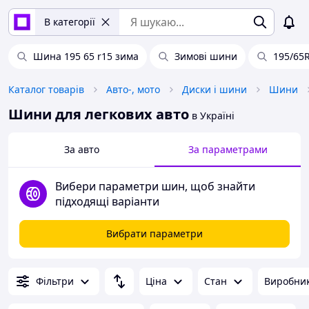
В категорії
Шина 195 65 r15 зима
Зимові шини
195/65
Каталог товарів
Авто-, мото
Диски і шини
Шини
Шини для легкових авто
в Україні
За авто
За параметрами
Вибери параметри шин, щоб знайти
підходящі варіанти
Вибрати параметри
Фільтри
Ціна
Стан
Виробни