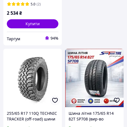
5.0
(2)
2 534
₴
Купити
94%
Таргум
255/65 R17 110Q TECHNIC
Шина літня 175/65 R14
TRACKER (off-road) шини
82Т SP708 (вир-во
для бездоріжжя
SPORTRAK, Китай)