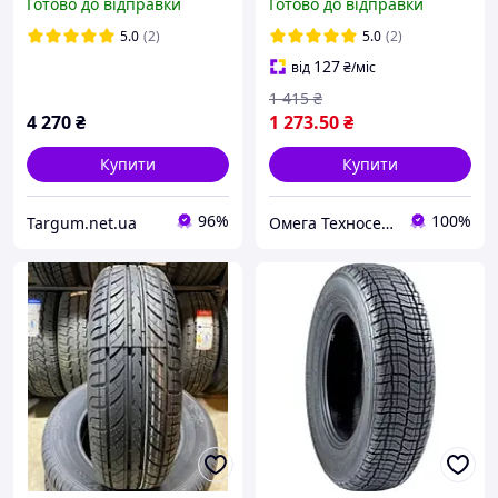
Готово до відправки
Готово до відправки
5.0
(2)
5.0
(2)
127
від
₴
/міс
1 415
₴
4 270
₴
1 273
.50
₴
Купити
Купити
96%
100%
Targum.net.ua
Омега Техносервис