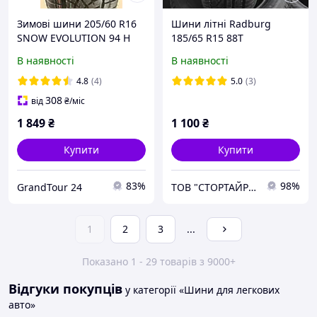
Зимові шини 205/60 R16
Шини літні Radburg
SNOW EVOLUTION 94 H
185/65 R15 88T
International Tyres Power
В наявності
В наявності
(Наварка)
4.8
(4)
5.0
(3)
308
від
₴
/міс
1 849
₴
1 100
₴
Купити
Купити
83%
98%
GrandTour 24
ТОВ "СТОРТАЙРЕС"
1
2
3
...
Показано 1 - 29 товарів з 9000+
Відгуки покупців
у категорії «Шини для легкових
авто»