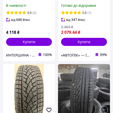
I*Cept IZ2 W616
В наявності
Готово до відправки
5.0
(2)
5.0
(1)
686
347
від
₴
/міс
від
₴
/міс
2 363
₴
4 118
₴
2 079
.44
₴
Купити
Купити
100%
99%
ИНТЕРШИНА - ( Оптово-Розничный Склад Шин и Дисков )
«АВТОПІК» — ІНТЕРНЕТ МАГАЗИН АВТОТОВАРІВ