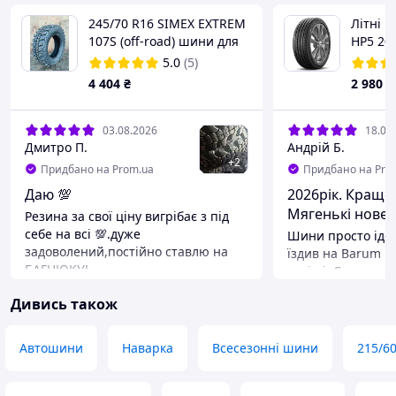
245/70 R16 SIMEX EXTREM
Літні 
107S (off-road) шини для
HP5 20
бездоріжжя
5.0
(5)
4 404
₴
2 980
₴
03.08.2026
18.07
Дмитро П.
Андрій Б.
+
2
Придбано на Prom.ua
Придбано на Pro
Даю 💯
2026рік. Краще
Мягенькі новен
Резина за свої ціну вигрібає з під
себе на всі 💯.дуже
Шини просто ідеа
задоволений,постійно ставлю на
їздив на Barum ці
БАГНЮКУ!
тихіші. Стики по
дорозі проходять 
Переваги
Дивись також
комфортно! Може
Вигрібає все під собою
реагують на керм
Недоліки
але день два і привикаєш( напевно
Наварка є наварка,але за ці гроші
Автошини
Наварка
Всесезонні шини
215/6
Barum заточені н
коштує свого
Консультант пора
дякую вибір опра