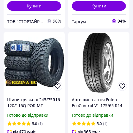
Купити
Купити
98%
94%
ТОВ "СТОРТАЙРЕС"
Таргум
Шини грязьові 245/75R16
Автошина літня Fulda
120/116Q POR MT
EcoControl V1 175/65 R14
Sunwide Huntsman
82 T (190 км/год) Польща
Готово до відправки
Готово до відправки
всесезонка
(577421)
5.0
(1)
5.0
(1)
470
365
від
₴
/міс
від
₴
/міс