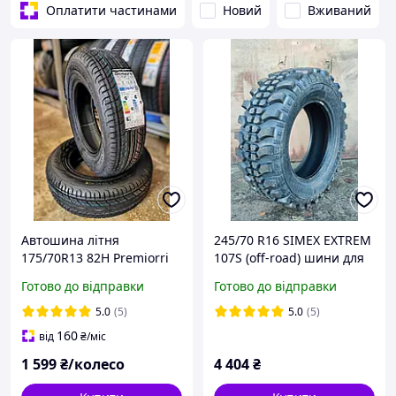
Оплатити частинами
Новий
Вживаний
Автошина літня
245/70 R16 SIMEX EXTREM
175/70R13 82H Premiorri
107S (off-road) шини для
Solazo
бездоріжжя
Готово до відправки
Готово до відправки
5.0
(5)
5.0
(5)
160
від
₴
/міс
1 599
₴/колесо
4 404
₴