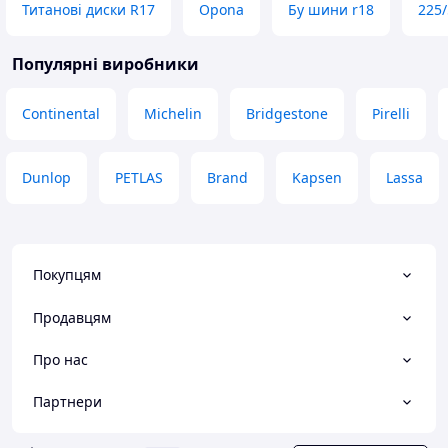
Титанові диски R17
Opona
Бу шини r18
225/
показник економі
за три дні 400км 
впав до 4.7л мож
Популярні виробники
«В». 90-100км/год
практично не чут
Continental
Michelin
Bridgestone
Pirelli
краще сертифіко
гаражний Китай 
пересування 90-1
Dunlop
PETLAS
Brand
Kapsen
Lassa
Не пожалієте!
Покупцям
Продавцям
Про нас
Партнери