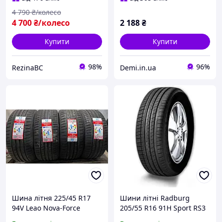
4 790
₴/колесо
4 700
₴/колесо
2 188
₴
Купити
Купити
98%
96%
RezinaBC
Demi.in.ua
Шина літня 225/45 R17
Шини літні Radburg
94V Leao Nova-Force
205/55 R16 91H Sport RS3
HP100
(Наварка)