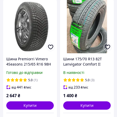
Шина Premiorri Vimero
Шини 175/70 R13 82Т
4Seasons 215/65 R16 98H
Lanvigator Comfort II
Готово до відправки
В наявності
5.0
(1)
5.0
(3)
441
233
від
₴
/міс
від
₴
/міс
2 647
₴
1 400
₴
Купити
Купити