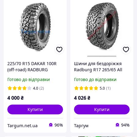
225/70 R15 DAKAR 100R
Шини для бездоріжжя
(off-road) RADBURG
Radburg R17 265/65 All
Румунія
Terrain
Готово до відправки
Готово до відправки
4.0
(2)
5.0
(1)
4 000
₴
4 026
₴
Купити
Купити
96%
94%
Targum.net.ua
Таргум