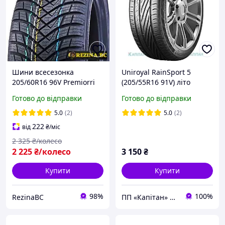
Шини всесезонка
Uniroyal RainSport 5
205/60R16 96V Premiorri
(205/55R16 91V) літо
Vimero 4 seasons
Готово до відправки
Готово до відправки
5.0
(2)
5.0
(2)
222
від
₴
/міс
2 325
₴/колесо
2 225
₴/колесо
3 150
₴
Купити
Купити
98%
100%
RezinaBC
ПП «Капітан» | AUTO & ENERGY⭐️⭐️⭐️⭐️⭐️