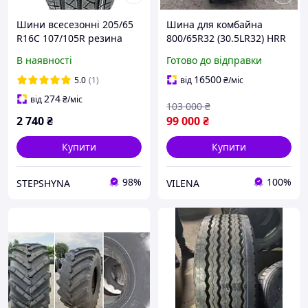
Шини всесезонні 205/65
Шина для комбайна
R16C 107/105R резина
800/65R32 (30.5LR32) HRR
всесезонна M+S All
200 Steel Belted Tubeless
В наявності
Готово до відправки
Season MYKI POLAND
Ascenso
16500
5.0
(1)
від
₴
/міс
274
від
₴
/міс
103 000
₴
2 740
₴
99 000
₴
Купити
Купити
98%
100%
STEPSHYNA
VILENA