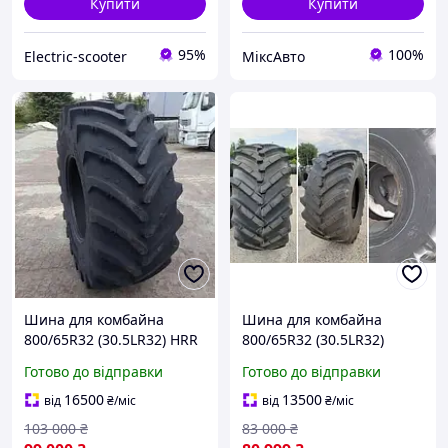
Купити
Купити
95%
100%
Electric-scooter
МіксАвто
Шина для комбайна
Шина для комбайна
800/65R32 (30.5LR32) HRR
800/65R32 (30.5LR32)
200 Steel Belted Tubeless
СМ-101-Росава
Готово до відправки
Готово до відправки
Ascenso
16500
13500
від
₴
/міс
від
₴
/міс
103 000
₴
83 000
₴