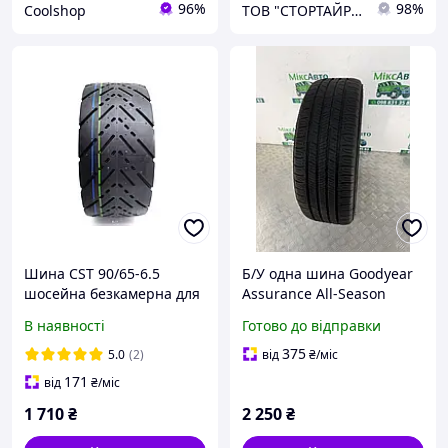
96%
98%
Coolshop
ТОВ "СТОРТАЙРЕС"
Шина CST 90/65-6.5
Б/У одна шина Goodyear
шосейна безкамерна для
Assurance All-Season
електросамокату
235/65 R17 104T 2025 USA
В наявності
Готово до відправки
375
5.0
(2)
від
₴
/міс
171
від
₴
/міс
1 710
₴
2 250
₴