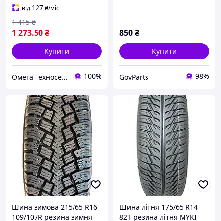
127
від
₴
/міс
1 415
₴
1 273
.50
₴
850
₴
Купити
Купити
100%
98%
Омега Техносервис
GovParts
Шина зимова 215/65 R16
Шина літня 175/65 R14
109/107R резина зимня
82T резина літня MYKI