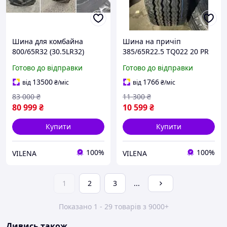
Шина для комбайна
Шина на причіп
800/65R32 (30.5LR32)
385/65R22.5 TQ022 20 PR
СМ-101-Росава
160K M+S TORQUE
Готово до відправки
Готово до відправки
13500
1766
від
₴
/міс
від
₴
/міс
83 000
₴
11 300
₴
80 999
₴
10 599
₴
Купити
Купити
100%
100%
VILENA
VILENA
1
2
3
...
Показано 1 - 29 товарів з 9000+
Дивись також