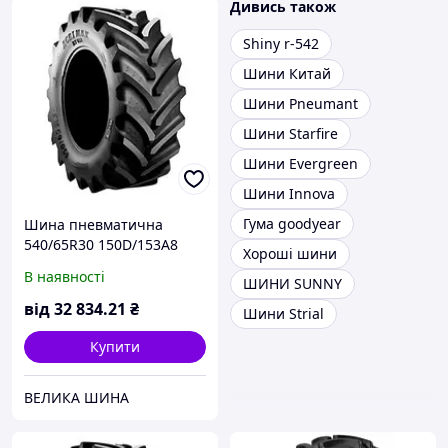
Дивись також
Shiny r-542
Шини Китай
Шини Pneumant
Шини Starfire
Шини Evergreen
Шини Innova
Гума goodyear
Шина пневматична
540/65R30 150D/153A8
Хороші шини
BKT AGRIMAX RT-657 TL
В наявності
ШИНИ SUNNY
15727120
від
32 834
.21
₴
Шини Strial
Купити
ВЕЛИКА ШИНА