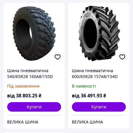
Шина пневматична
Шина пневматична
540/65R28 160A8/155D
600/65R28 157A8/154D
BKT RIDEMAX IT-697 M+S
BKT AGRIMAX RT-657 TL
Під замовлення
В наявності
TL
від
38 803
.25
₴
від
36 491
.93
₴
Купити
Купити
ВЕЛИКА ШИНА
ВЕЛИКА ШИНА