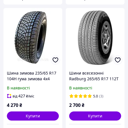
Шина зимова 235/65 R17
Шини всесезонні
104H гума зимова 4x4
Radburg 265/65 R17 112T
DMZ3 (Blizzak) GLOB-GUM
Primera (Наварка)
В наявності
В наявності
Poland
427
від
₴
/міс
5.0
(3)
4 270
₴
2 700
₴
Купити
Купити