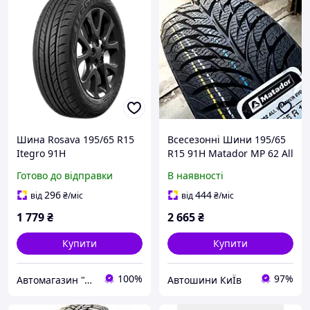
Шина Rosava 195/65 R15
Всесезонні Шини 195/65
Itegro 91H
R15 91H Matador MP 62 All
Weather Evo
Готово до відправки
В наявності
296
444
від
₴
/міс
від
₴
/міс
1 779
₴
2 665
₴
Купити
Купити
100%
97%
Автомагазин "Діксон"
Автошини КиЇв