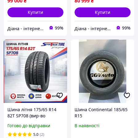
99 000
₴
80 999
₴
Купити
Купити
99%
99%
Діана - інтернет магазин шин для с/г техніки та мототранспорту
Діана - інтернет магазин шин для с/г техніки та мототранспорту
Шина літня 175/65 R14
Шина Continental 185/65
82Т SP708 (вир-во
R15
SPORTRAK, Китай)
Готово до відправки
В наявності
5.0
(2)