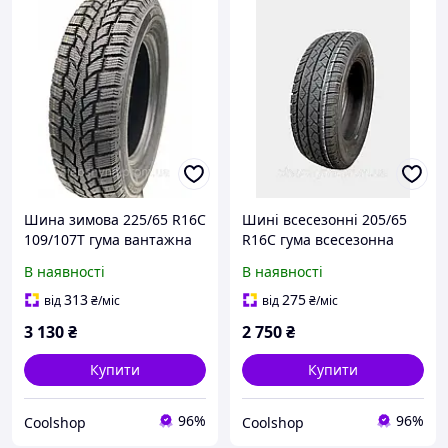
Шина зимова 225/65 R16C
Шині всесезонні 205/65
109/107T гума вантажна
R16C гума всесезонна
зимова NHK MYKI
M+S All Season MYKI
В наявності
В наявності
POLAND
POLAND
313
275
від
₴
/міс
від
₴
/міс
3 130
₴
2 750
₴
Купити
Купити
96%
96%
Coolshop
Coolshop