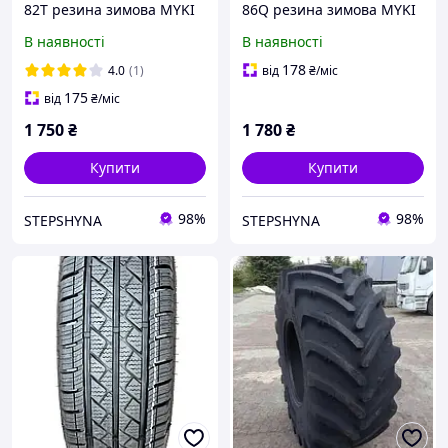
82T резина зимова MYKI
86Q резина зимова MYKI
FULDA Poland
ALPIN 2 Poland
В наявності
В наявності
178
4.0
(1)
від
₴
/міс
175
від
₴
/міс
1 750
₴
1 780
₴
Купити
Купити
98%
98%
STEPSHYNA
STEPSHYNA