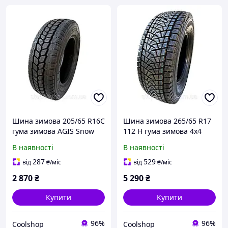
Шина зимова 205/65 R16C
Шина зимова 265/65 R17
гума зимова AGIS Snow
112 H гума зимова 4x4
GLOB-GUM POLAND
DMZ3 (Blizzak) GLOB-GUM
В наявності
В наявності
Poland
287
529
від
₴
/міс
від
₴
/міс
2 870
₴
5 290
₴
Купити
Купити
96%
96%
Coolshop
Coolshop