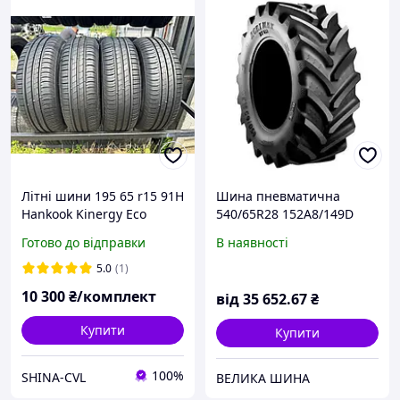
Літні шини 195 65 r15 91H
Шина пневматична
Hankook Kinergy Eco
540/65R28 152A8/149D
BKT AGRIMAX RT-657 TL
Готово до відправки
В наявності
15727100
5.0
(1)
10 300
₴/комплект
від
35 652
.67
₴
Купити
Купити
100%
SHINA-CVL
ВЕЛИКА ШИНА