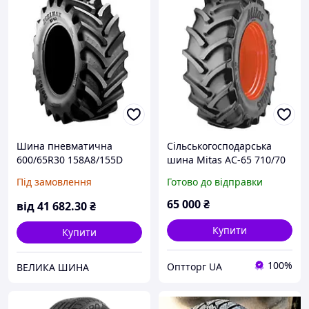
Шина пневматична
Сільськогосподарська
600/65R30 158A8/155D
шина Mitas AC-65 710/70
BKT AGRIMAX RT-657 TL
R38 166D/169A8 TL
Під замовлення
Готово до відправки
15727123
65 000
₴
від
41 682
.30
₴
Купити
Купити
100%
Оптторг UA
ВЕЛИКА ШИНА