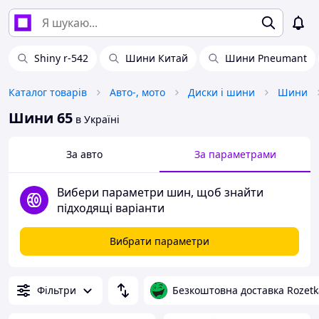
Shiny r-542
Шини Китай
Шини Pneumant
Каталог товарів
Авто-, мото
Диски і шини
Шини
Шини 65
в Україні
За авто
За параметрами
Вибери параметри шин, щоб знайти
підходящі варіанти
Вибрати параметри
Фільтри
Безкоштовна доставка Rozetk