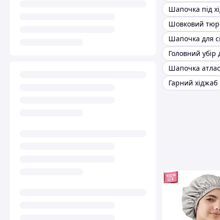
Шапочка під х
Головний убір 
Шапочка атла
Гарний хіджаб