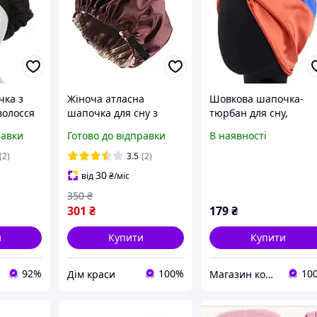
чка з
Жіноча атласна
Шовкова шапочка-
волосся
шапочка для сну з
тюрбан для сну,
регулятором об'єму для
універсальний розмір
равки
Готово до відправки
В наявності
захисту волосся
колір Синьо-
Двошарова шапка із
помаранчевий
(2)
3.5
(2)
шовкового атласу
30
від
₴
/міс
350
₴
301
₴
179
₴
и
Купити
Купити
92%
100%
10
Дім краси
Магазин корисних товарів