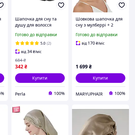
я
Шапочка для сну та
Шовкова шапочка для
душу для волосся
сну з мулберрі + 2
шовкова bonnet захист
великі шовкові гумки
Готово до відправки
Готово до відправки
від пухнастості
для волосся (синій)
ламкості та вологи
170
5.0
(2)
від
₴
/міс
Чорний
34
від
₴
/міс
684
₴
342
₴
1 699
₴
Купити
Купити
6%
100%
100%
Perla
MARYUPHAIR