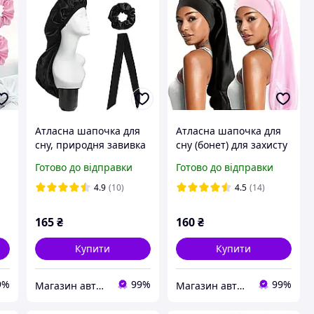
Атласна шапочка для
Атласна шапочка для
сну, природня завивка
сну (бонет) для захисту
волосся
волосся | Для
Готово до відправки
Готово до відправки
кучерявого, довгого та
фарбованого волосся
4.9
(10)
4.5
(14)
165
₴
160
₴
Купити
Купити
9%
99%
99%
Магазин авторської косметики "Валькірія"
Магазин авторської косметики "Валькірія"