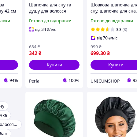
ва
Шапочка для сну та
Шовкова шапочка дл
у 42 см
душу для волосся
сну, шапочка для сна
м
шовкова bonnet захист
шапка для сну жіноч
равки
Готово до відправки
Готово до відправки
,
від пухнастості
чоловіча Hechpro
ламкості та вологи
(LOGO01)
34
від
₴
/міс
3.3
(3)
довгого
Рожевий
70
від
₴
/міс
 догляд
684
₴
999
₴
342
₴
699
.30
₴
и
Купити
Купити
94%
100%
9
Perla
UNICUMSHOP
ну
чка
Шапочка для волосся для сну
бан