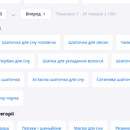
3
...
Вперед
Показано 1 - 29 товарів з 100+
ж
Шапочка для сну чоловіча
Шапочка для лисих
Чалм
Тюрбан для сну
Шапка для укладання волосся
Шапочк
а шапочка
Атласна шапочка для сну
Сатинова шапоч
сну чорна
егорії
душа
Перуки і шиньйони
Маски для сну
Резинк