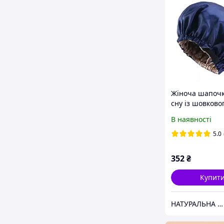
Жіноча шапочк
сну із шовково
з регулятором о
В наявності
шапка для вол
двошарова
5.0
352
₴
Купит
НАТУРАЛЬНА КОСМЕТИКА ☘️DMS-COSMETICS COMPANY☘️