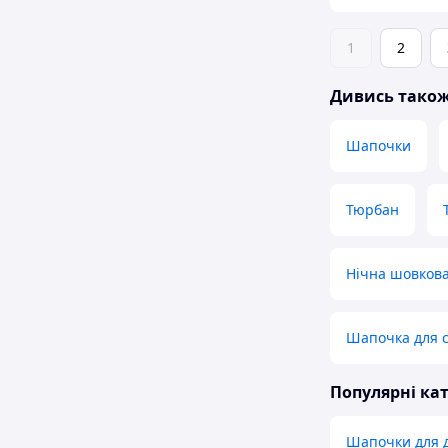
1
2
Дивись тако
Шапочки
Тюрбан
Нічна шовков
Шапочка для 
Популярні кат
Шапочки для 