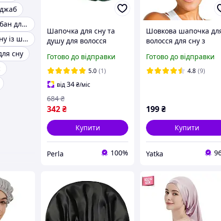
іджаб
Шовковий тюрбан для волосся
Шапочка для сну та
Шовкова шапочка дл
Шапочка для сну із шовку
душу для волосся
волосся для сну з
шовкова bonnet захист
резинкою чорна
для сну
Готово до відправки
Готово до відправки
від пухнастості
с
ламкості та вологи
5.0
(1)
4.8
(9)
Зелений
34
від
₴
/міс
684
₴
342
₴
199
₴
Купити
Купити
100%
9
Perla
Yatka