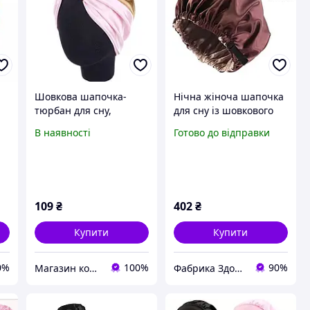
Шовкова шапочка-
Нічна жіноча шапочка
тюрбан для сну,
для сну із шовкового
,
універсальний розмір,
атласу Шапка для
В наявності
Готово до відправки
колір Рожево-золотий
волосся двошарова з
регулятором об'єму
109
₴
402
₴
Купити
Купити
0%
100%
90%
Магазин корисних товарів
Фабрика Здоров'я