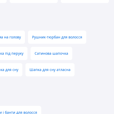
а на голову
Рушник-тюрбан для волосся
а під перуку
Сатинова шапочка
ка для сну
Шапка для сну атласна
и і банти для волосся