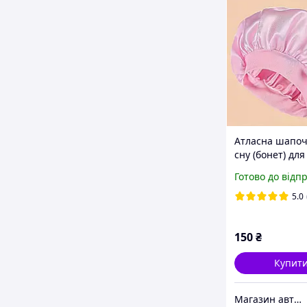
Атласна шапоч
сну (бонет) для
волосся
Готово до відп
5.0
150
₴
Купит
Магазин авторської косметики "Валькірія"