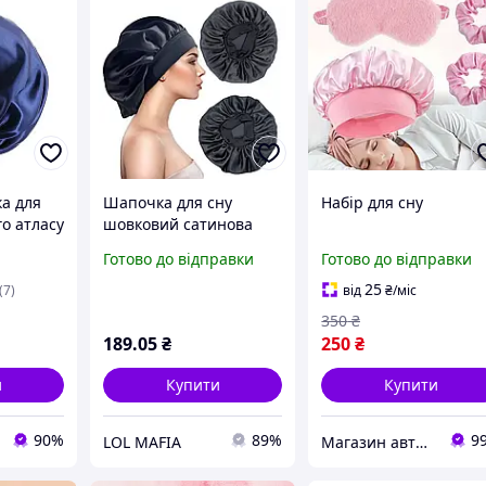
а для
Шапочка для сну
Набір для сну
го атласу
шовковий сатинова
б'єму,
чорна one size (SLP88)
Готово до відправки
Готово до відправки
осся
25
(7)
від
₴
/міс
350
₴
189
.05
₴
250
₴
и
Купити
Купити
90%
89%
9
LOL MAFIA
Магазин авторської косметики "Валькірія"