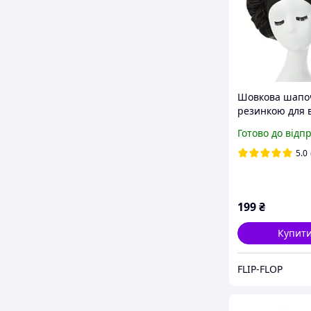
Шовкова шапо
резинкою для 
для сну чорна
Готово до відп
5.0
199
₴
Купит
FLIP-FLOP