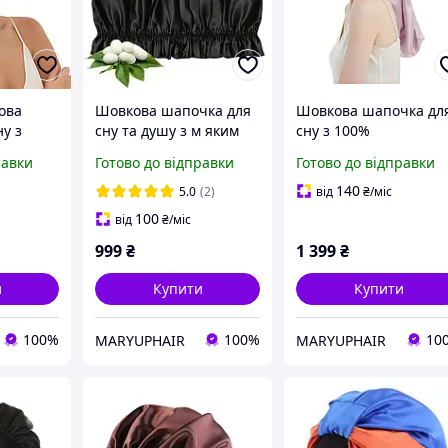
ова
Шовкова шапочка для
Шовкова шапочка дл
у з
сну та душу з м яким
сну з 100%
краєм 29×20 см
натурального шовку
равки
Готово до відправки
Готово до відправки
й)
(чорний)
для захисту волосся
(лавандовий)
140
5.0
(2)
від
₴
/міс
100
від
₴
/міс
999
₴
1 399
₴
и
Купити
Купити
100%
100%
10
MARYUPHAIR
MARYUPHAIR