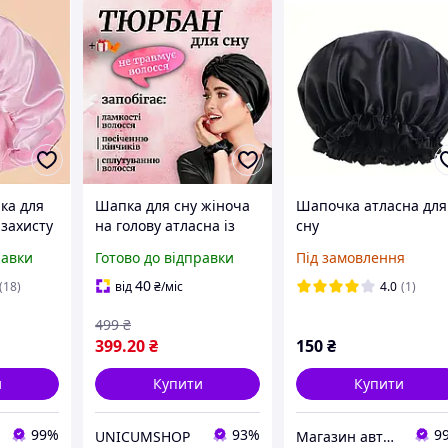
ка для
Шапка для сну жіноча
Шапочка атласна для
 захисту
на голову атласна із
сну
синтетичного
равки
Готово до відправки
Під замовлення
штучного шовку
Hechpro чорна (05)
40
(18)
від
₴
/міс
4.0
(1)
499
₴
399
.20
₴
150
₴
и
Купити
Купити
99%
93%
9
UNICUMSHOP
Магазин авторської косметики "Валькірія"