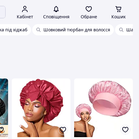
Кабінет
Сповіщення
Обране
Кошик
а під хіджаб
Шовковий тюрбан для волосся
Шапоч