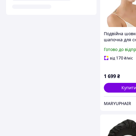
Подвійна шовк
шапочка для сн
регульованою
Готово до відп
резинкою (сіри
170
від
₴
/міс
1 699
₴
Купит
MARYUPHAIR