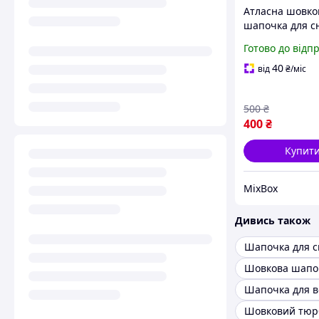
Атласна шовко
шапочка для сн
з регульовани
Готово до відп
ремінцем 58 см
нековзка для
40
від
₴
/міс
кучерявого та 
волосся нічний
500
₴
400
₴
Купит
MixBox
Дивись також
Шапочка для с
Шовкова шапо
Шовковий тюр