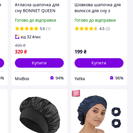
я
Атласна шапочка для
Шовкова шапочка для
,
сну BONNET QUEEN
волосся для сну з
а
жіноча бордова
резинкою рожева
Готово до відправки
Готово до відправки
шовкова нічна шапка
для волосся
5.0
(1)
4.5
(2)
регульована для
32
від
₴
/міс
кучерявого волосся з
400
₴
стрічкою
320
₴
199
₴
Купити
Купити
3%
94%
96%
MixBox
Yatka