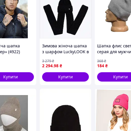
іча шапка
Зимова жіноча шапка
Шапка флис све
ер» (4922)
з шарфом LuckyLOOK в
серая для мужч
n графіт 56-59
рубчик 87B956X46
размер 56-60 те
3 279
₴
368
₴
зимняя головна
2 294
.98
₴
184
₴
одежда
Купити
Купити
Купити