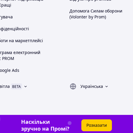
Кращі
Допомога Силам оборони
тувача
(Volonter by Prom)
нфіденційності
оти на маркетплейсі
ограма електронний
с PROM
oogle Ads
вітла
Українська
BETA
Наскільки
Розказати
зручно на Промі?