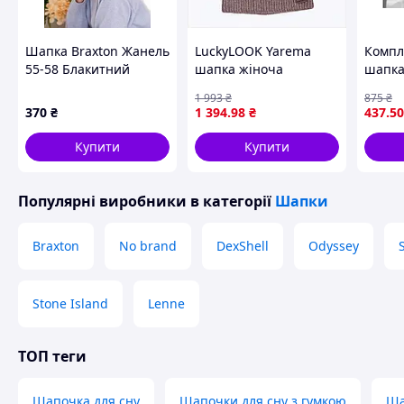
Шапка Braxton Жанель
LuckyLOOK Yarema
Компл
55-58 Блакитний
шапка жіноча
шапка
(4472-1)
демісезонна
для з
1 993
₴
875
₴
коричнева 89T992C01
прогу
370
₴
1 394
.98
₴
437
.50
флісов
акрил
Купити
Купити
Популярні виробники
в категорії
Шапки
Braxton
No brand
DexShell
Odyssey
Stone Island
Lenne
ТОП теги
Шапочка для сну
Шапочки для сну з гумкою
Ша