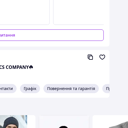
питання
CS COMPANY☘️
 56 до 64 см.
нтакти
Графік
Повернення та гарантія
Про прода