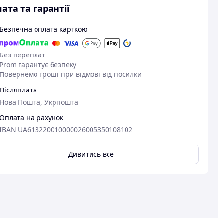
ата та гарантії
Безпечна оплата карткою
Без переплат
Prom гарантує безпеку
Повернемо гроші при відмові від посилки
Післяплата
Нова Пошта, Укрпошта
Оплата на рахунок
IBAN UA613220010000026005350108102
24.01.2026
11
Юлия М.
Олексій Б.
Дивитись все
Придбано на Prom.ua
Придбано на 
Дякую за чудовий сервіс та
Чудовий тов
якість товару
Шапка класс 