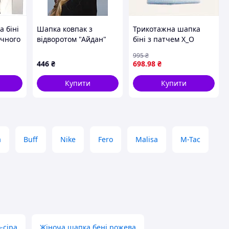
 біні
Шапка ковпак з
Трикотажна шапка
ичного
відворотом "Айдан"
біні з патчем X_O
1
(5302), білий
світло-блакитна,
995
₴
8A6350H54
446
₴
698
.98
₴
Купити
Купити
а
Buff
Nike
Fero
Malisa
M-Tac
-сіра
Жіноча шапка бені рожева