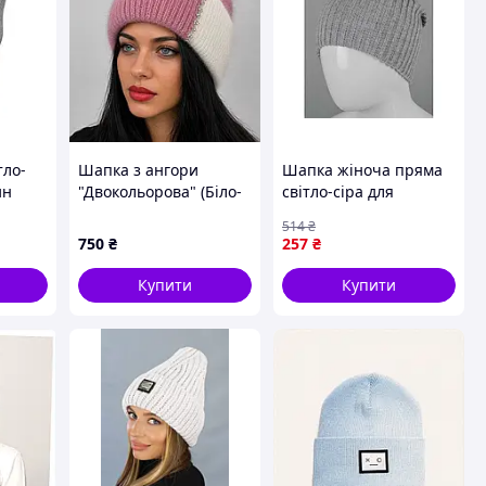
тло-
Шапка з ангори
Шапка жіноча пряма
ин
"Двокольорова" (Біло-
світло-сіра для
плая
рожева)
стильного образу та
514
₴
я
захисту від холоду ТМ
750
₴
257
₴
FERO
Купити
Купити