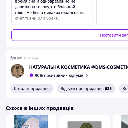
время сна и одновременно не
давила на голову,это большой
плюс.Не было никаких нюансов на
счёт ткани или брака.
Поставити за
Був online:
вчора
Це дуже практичний і зручний варіант.
НАТУРАЛЬНА КОСМЕТИКА ☘️DMS-COSMETI
Розмір універсальний, підходить на обсяг голови від
90% позитивних відгуків
Схожі товари за характеристиками
Каталог продавця
Відгуки про продавця
685
Ко
Схоже в інших продавців