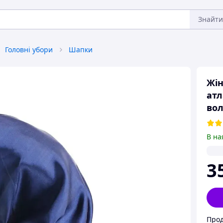
Знайти
Головні убори
Шапки
Жін
атл
вол
В на
3