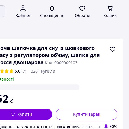
Кабінет
Сповіщення
Обране
Кошик
оча шапочка для сну із шовкового
асу з регулятором об'єму, шапка для
осся двошарова
Код: 0000000103
5.0
(7)
320+ купили
явності
52
₴
Купити
Купити зараз
90%
Продавець НАТУРАЛЬНА КОСМЕТИКА ☘️DMS-COSMETICS COMPANY☘️