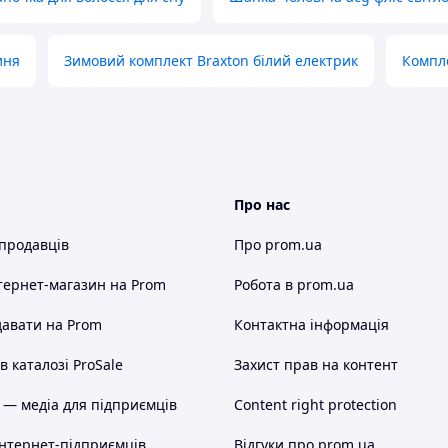
иня
Зимовий комплект Braxton білий електрик
Компле
Про нас
 продавців
Про prom.ua
тернет-магазин
на Prom
Робота в prom.ua
авати на Prom
Контактна інформація
 каталозі ProSale
Захист прав на контент
 — медіа для підприємців
Content right protection
інтернет-підприємців
Відгуки про prom.ua