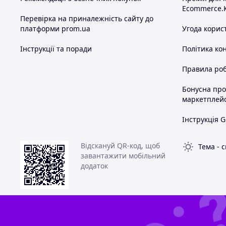
Ecommerce.
Перевірка на приналежність сайту до
платформи prom.ua
Угода корис
Інструкції та поради
Політика ко
Правила роб
Бонусна пр
маркетплей
Інструкція G
Відскануй QR-код, щоб
Тема
-
с
завантажити мобільний
додаток