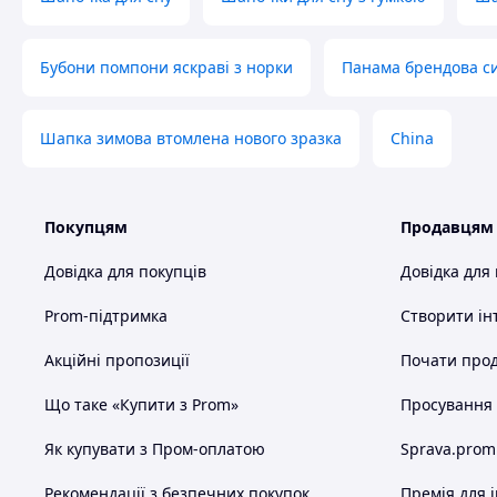
Бубони помпони яскраві з норки
Панама брендова с
Шапка зимова втомлена нового зразка
China
Покупцям
Продавцям
Довідка для покупців
Довідка для
Prom-підтримка
Створити ін
Акційні пропозиції
Почати прод
Що таке «Купити з Prom»
Просування в
Як купувати з Пром-оплатою
Sprava.prom
Рекомендації з безпечних покупок
Премія для 