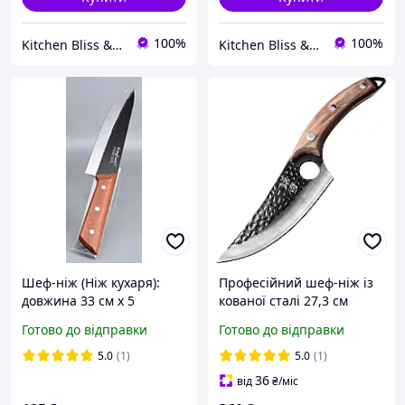
100%
100%
Kitchen Bliss & Blade Kiss
Kitchen Bliss & Blade Kiss
Шеф-ніж (Ніж кухаря):
Професійний шеф-ніж із
довжина 33 см х 5
кованої сталі 27,3 см
см.Нержавіюча сталь,
ідеальний для кухні
Готово до відправки
Готово до відправки
дерев'яне руків'я. Ящ 144
шт*2,45
5.0
(1)
5.0
(1)
36
від
₴
/міс