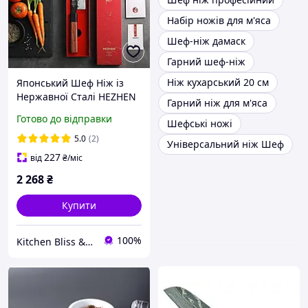
Набір ножів для м'яса
Шеф-ніж дамаск
Гарний шеф-ніж
Ніж кухарський 20 см
Японський Шеф Ніж із
Нержавної Сталі HEZHEN
Гарний ніж для м'яса
21 см "RETRO" Кухарський
Готово до відправки
Шефські ножі
ніж у Подарунковій
Коробці
5.0
(2)
Універсальний ніж Шеф
227
від
₴
/міс
2 268
₴
Купити
100%
Kitchen Bliss & Blade Kiss