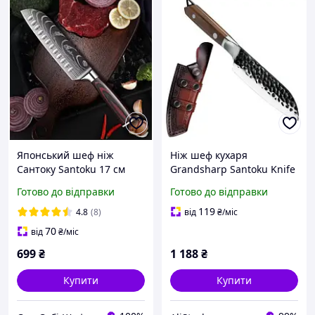
Японський шеф ніж
Ніж шеф кухаря
Сантоку Santoku 17 см
Grandsharp Santoku Knife
Damascus Style
5 дюймів зі шкіряним
Готово до відправки
Готово до відправки
чохлом
119
4.8
(8)
від
₴
/міс
70
від
₴
/міс
699
₴
1 188
₴
Купити
Купити