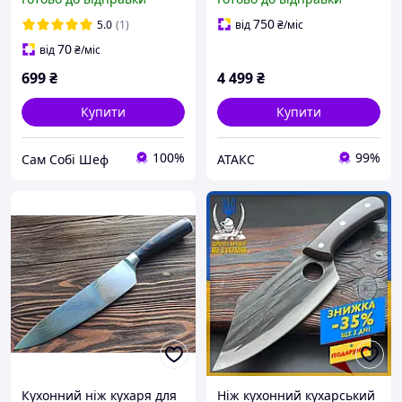
ніж, нержавіюча сталь
Sandvik 14C28N, довжина
750
5.0
(1)
від
₴
/міс
316.6 мм, вага 144.5 г
70
від
₴
/міс
699
₴
4 499
₴
Купити
Купити
100%
99%
Сам Собі Шеф
АТАКС
Кухонний ніж кухаря для
Ніж кухонний кухарський