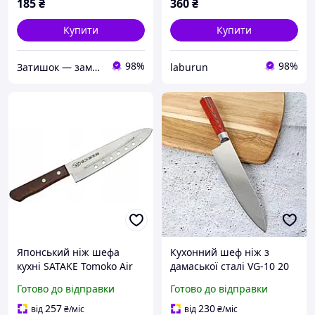
185
₴
360
₴
Купити
Купити
98%
98%
Затишок — замов Добра мішок!
laburun
Японський ніж шефа
Кухонний шеф ніж з
кухні SATAKE Tomoko Air
дамаської сталі VG-10 20
Holes 18 см
см, Кухарський ніж
Готово до відправки
Готово до відправки
кухонний
257
230
від
₴
/міс
від
₴
/міс