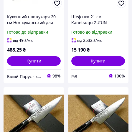
Кухонний ніж кухаря 20
Шеф ніж 21 см.
см Ніж кухарський для
Kanetsugu ZUIUN
кухні чорний Шеф ніж
(Японія), SG2 в Дамаск 63
Готово до відправки
Готово до відправки
професійний
шари, Руків'я
Універсальний Шеф ніж
Стабілізована деревина.
49
2532
від
₴
/міс
від
₴
/міс
488
.25
₴
15 190
₴
Купити
Купити
98%
100%
Білий Парус - комплексне обслуговування в сегменті HoReCa та B2B
РіЗ