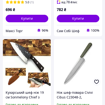
78
5.0
(1)
від
₴
/міс
696
₴
782
₴
Купити
Купити
96%
100%
Максі Торг
Сам Собі Шеф
Кухарський шеф ніж 19
Ніж шеф-повара Civivi
см Sonmelony Chief з
Cibus C23048-2,
чохлом на пояс
професійний кухонний
Готово до відправки
Готово до відправки