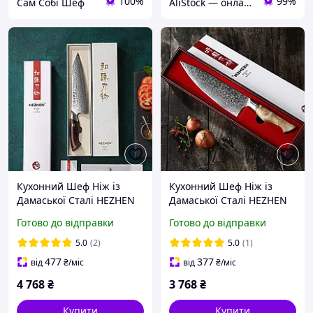
100%
99%
Сам Собі Шеф
AliStock — онлайн-склад-магазин електроніки, полікарбонату, теплиць і товарів для дому та саду.
Кухонний Шеф Ніж із
Кухонний Шеф Ніж із
Дамаської Сталі HEZHEN
Дамаської Сталі HEZHEN
21 см "ELEGANT"
21 см "MASTER"
Готово до відправки
Готово до відправки
Кухарський ніж у
Кухарський ніж у
Подарунковій Коробці
Подарунковій Коробці
5.0
(2)
5.0
(1)
477
377
від
₴
/міс
від
₴
/міс
4 768
₴
3 768
₴
Купити
Купити