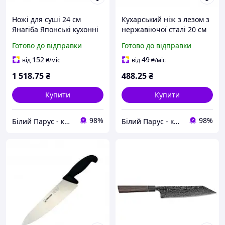
Ножі для суші 24 см
Кухарський ніж з лезом з
Янагіба Японські кухонні
нержавіючої сталі 20 см
ножі Ніж шеф-кухаря
Шеф ніж професійний
Готово до відправки
Готово до відправки
японський Японський ніж
Універсальний Шеф ніж
сталь Японські ножі
Кухонний ніж кухаря
152
49
від
₴
/міс
від
₴
/міс
1 518
.75
₴
488
.25
₴
Купити
Купити
98%
98%
Білий Парус - комплексне обслуговування в сегменті HoReCa та B2B
Білий Парус - комплексне обслуговування в сегменті HoReCa та B2B