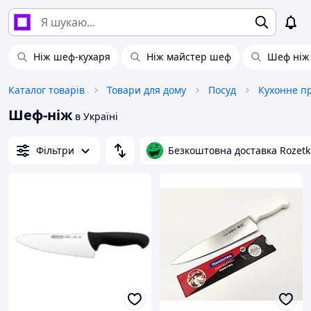
Ніж шеф-кухаря
Ніж майстер шеф
Шеф ніж
Каталог товарів
Товари для дому
Посуд
Кухонне п
Шеф-ніж
в Україні
Фільтри
Безкоштовна доставка Rozetk