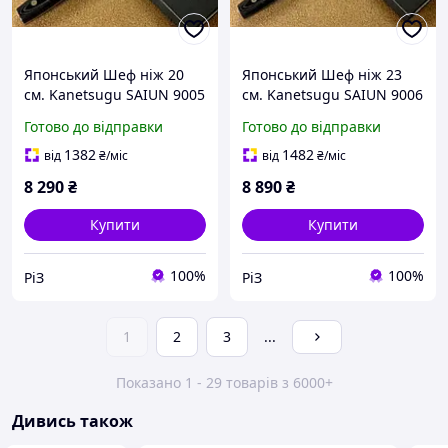
Японський Шеф ніж 20
Японський Шеф ніж 23
см. Kanetsugu SAIUN 9005
см. Kanetsugu SAIUN 9006
(Японія), Дамаск 33 шари,
(Японія), Дамаск 33 шари,
Готово до відправки
Готово до відправки
Серцевина VG 10, Руків'я
Серцевина VG 10, Руків'я
мікарта.
мікарта.
1382
1482
від
₴
/міс
від
₴
/міс
8 290
₴
8 890
₴
Купити
Купити
100%
100%
РіЗ
РіЗ
1
2
3
...
Показано 1 - 29 товарів з 6000+
Дивись також