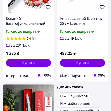
Кований
Універсальний Шеф ніж
багатофункціональний
20 см Шеф ніж
ніж шеф-кухаря Кірітсуке
професійний червоний
Готово до відправки
Готово до відправки
18 см з ергономічною
Кухарський ніж з лезом з
дерев'яною ручкою
нержавіючої сталі
49
5.0
(6)
від
₴
/міс
(KFCKLS-02) З чохлом
231
від
₴
/міс
1 385
₴
488
.25
₴
Купити
Купити
100%
98%
Інтернет-магазин Ніж та Смак
Білий Парус - комплексне обслуговування в сегменті HoReCa та B2B
Дивись також
Ніж шеф-кухаря
Ніж майстер шеф
Шеф ніж професійний