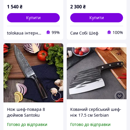
1 540
₴
2 300
₴
Купити
Купити
99%
100%
tolokaua інтернет-магазин товарів для дому
Сам Собі Шеф
Нож шеф-повара 8
Кований сербський шеф-
дюймов Santoku
ніж 17.5 см Serbian
Cleaver Midnight
Готово до відправки
Готово до відправки