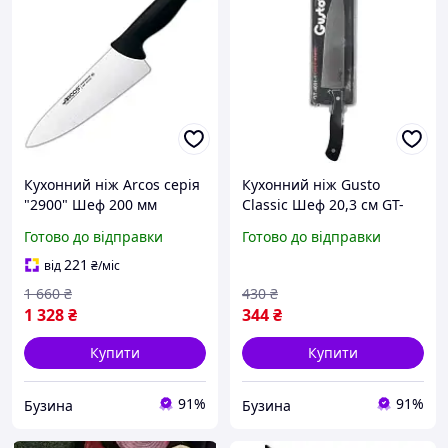
Кухонний ніж Arcos серія
Кухонний ніж Gusto
"2900" Шеф 200 мм
Classic Шеф 20,3 см GT-
Чорний (290725) (z375043)
4001-1 (100165)- ( Мрія )
Готово до відправки
Готово до відправки
221
від
₴
/міс
1 660
₴
430
₴
1 328
₴
344
₴
Купити
Купити
91%
91%
Бузина
Бузина