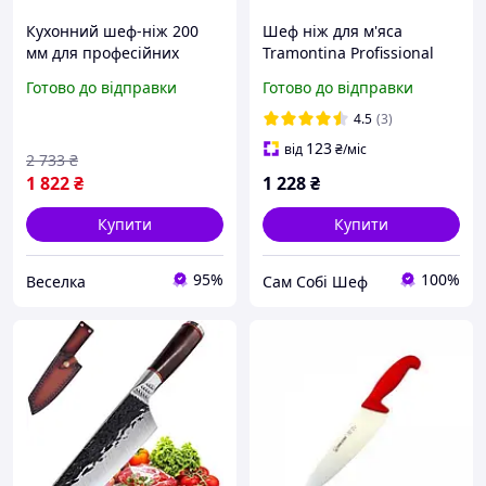
Кухонний шеф-ніж 200
Шеф ніж для м'яса
мм для професійних
Tramontina Profissional
кухарів нарізка м'яса
Master 254 мм 24620/080
Готово до відправки
Готово до відправки
овочів і риби чорний
BROWN
4.5
(3)
123
від
₴
/міс
2 733
₴
1 822
₴
1 228
₴
Купити
Купити
95%
100%
Веселка
Сам Собі Шеф