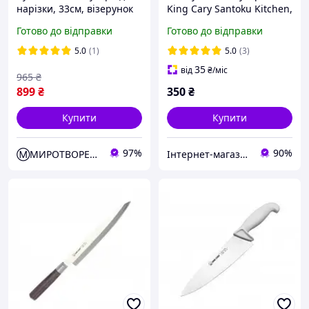
нарізки, 33см, візерунок
King Cary Santoku Kitchen,
дамаск goldsun (шеф,
Кухонний ніж
Готово до відправки
Готово до відправки
кухарський)
універсальний "Шеф-
кухар", Ніж сантоку
5.0
(1)
5.0
(3)
35
від
₴
/міс
965
₴
899
₴
350
₴
Купити
Купити
97%
90%
Ⓜ️МИРОТВОРЕЦЬ
Інтернет-магазин 100 Мікрон