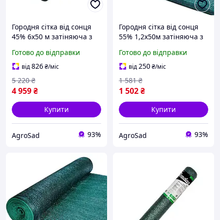
Городня сітка від сонця
Городня сітка від сонця
45% 6х50 м затіняюча з
55% 1,2х50м затіняюча з
UV зелена садова для
UV зелена садова для
Готово до відправки
Готово до відправки
малини та огірків від
малини та огірків від
перегрівання рослин
перегрівання рослин
826
250
від
₴
/міс
від
₴
/міс
5 220
₴
1 581
₴
4 959
₴
1 502
₴
Купити
Купити
93%
93%
AgroSad
AgroSad