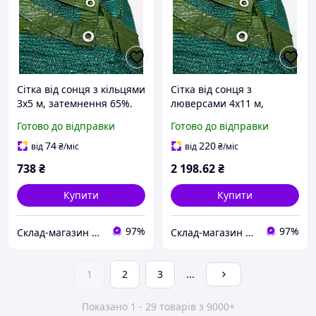
Сітка від сонця з кільцями
Сітка від сонця з
3х5 м, затемнення 65%.
люверсами 4х11 м,
затемнення 65%.
Готово до відправки
Готово до відправки
74
220
від
₴
/міс
від
₴
/міс
738
₴
2 198
.62
₴
Купити
Купити
97%
97%
Склад-магазин "Свояк Group".
Склад-магазин "Свояк Group".
1
2
3
...
Показано 1 - 29 товарів з 9000+