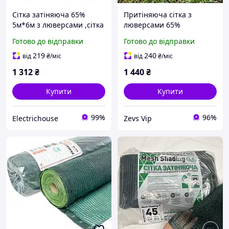
Сітка затіняюча 65%
Притіняюча сітка з
5м*6м з люверсами ,сітка
люверсами 65%
для захисту від сонця
(2х10м)\затінюють\сітка
Готово до відправки
Готово до відправки
MaxiAgro Україна
від сонця
219
240
від
₴
/міс
від
₴
/міс
1 312
₴
1 440
₴
Купити
Купити
99%
96%
Electrichouse
Zevs Vip