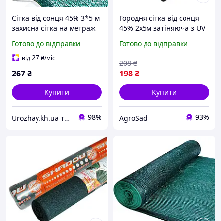
Сітка від сонця 45% 3*5 м
Городня сітка від сонця
захисна сітка на метраж
45% 2х5м затіняюча з UV
зелена у пакетах для
Готово до відправки
Готово до відправки
малини та огірків від
перегрівання рослин
27
від
₴
/міс
208
₴
267
₴
198
₴
Купити
Купити
98%
93%
Urozhay.kh.ua товари для багатого врожаю
AgroSad