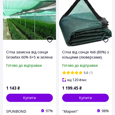
Сітка захисна від сонця
Сітка від сонця 4х6 (80%) з
Growtex 60% 6×5 м зелена
кільцями (люверсами).
поліетиленова тінь для
Затіняюча сітка.
Готово до відправки
Готово до відправки
теплиці й дачі Україна
5.0
(7)
120
від
₴
/міс
1 143
₴
1 199
.45
₴
Купити
Купити
97%
98%
SPUNBOND
"Маркет"