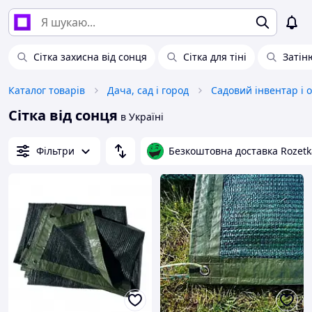
Сітка захисна від сонця
Сітка для тіні
Затін
Каталог товарів
Дача, сад і город
Садовий інвентар і 
Сітка від сонця
в Україні
Фільтри
Безкоштовна доставка Rozetk