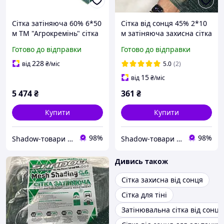
Сітка затіняюча 60% 6*50
Сітка від сонця 45% 2*10
м ТМ "Агрокремінь" сітка
м затіняюча захисна сітка
для захисту від сонця
від сонця, граду та птахів
Готово до відправки
Готово до відправки
228
від
₴
/міс
5.0
(2)
15
від
₴
/міс
5 474
₴
361
₴
Купити
Купити
98%
98%
Shadow-товари для сільського господарства та домашнього вжитку
Shadow-товари для сільського господарства та домашнього вжитку
Дивись також
Сітка захисна від сонця
Сітка для тіні
Затінювальна сітка від сонця