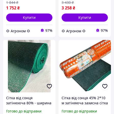
1 844
₴
3 430
₴
1 752
₴
3 258
₴
Купити
Купити
97%
97%
🌻 Агроном 🌻
🌻 Агроном 🌻
Сітка від сонця
Сітка від сонця 45% 2*10
затінююча 80% - ширина
м затіняюча захисна сітка
6 м. від 1 метра
від сонця, граду та птахів
Готово до відправки
Готово до відправки