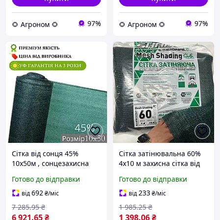
97%
97%
🌻 Агроном 🌻
🌻 Агроном 🌻
Сітка від сонця 45%
Сітка затінювальна 60%
10х50м , сонцезахисна
4x10 м захисна сітка від
сітка для захисту рослин
сонця для теплиць
Готово до відправки
Готово до відправки
від граду
альтанок рослин навісів і
саду
692
233
від
₴
/міс
від
₴
/міс
7 285
.95
₴
1 985
.25
₴
6 921
.65
₴
1 398
.06
₴