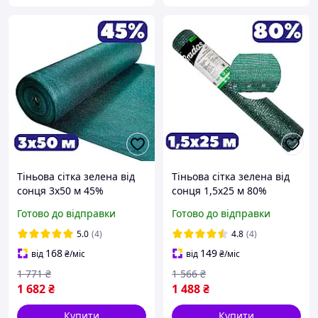
Тіньова сітка зелена від
Тіньова сітка зелена від
сонця 3х50 м 45%
сонця 1,5х25 м 80%
затінювальна
затіняюча забірна на
Готово до відправки
Готово до відправки
сонцезахисна для городу,
паркан для накриття
квітів та теплиць для тіні
альтанки та балкону AGN
5.0
(4)
4.8
(4)
AGN
168
149
від
₴
/міс
від
₴
/міс
1 771
₴
1 566
₴
1 682
₴
1 488
₴
Купити
Купити