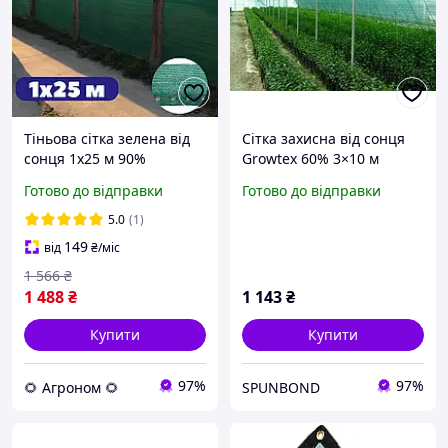
Тіньова сітка зелена від
Сітка захисна від сонця
сонця 1х25 м 90%
Growtex 60% 3×10 м
затіняюча заборна на
зелена для саду та
Готово до відправки
Готово до відправки
паркан для накриття
теплиці
альтанки та балкону AGN
5.0
(1)
149
від
₴
/міс
1 566
₴
1 488
₴
1 143
₴
Купити
Купити
97%
97%
🌻 Агроном 🌻
SPUNBOND