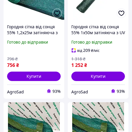
Городня сітка від сонця
Городня сітка від сонця
55% 1,2х25м затіняюча з
55% 1х50м затіняюча з UV
UV зелена садова для
зелена садова для
Готово до відправки
Готово до відправки
малини та огірків від
малини та огірків від
перегрівання рослин
перегрівання рослин
209
від
₴
/міс
796
₴
1 318
₴
756
₴
1 252
₴
Купити
Купити
93%
93%
AgroSad
AgroSad