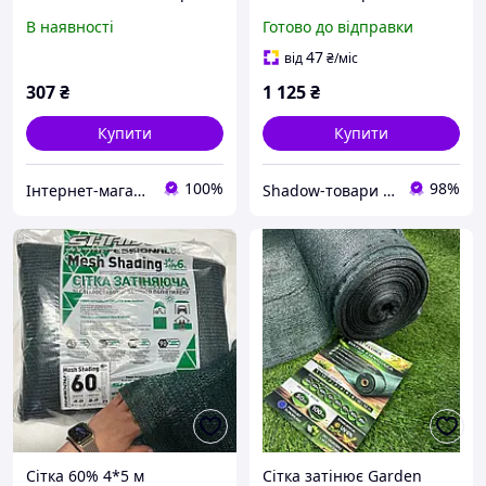
сітка від сонця
В наявності
Готово до відправки
47
від
₴
/міс
307
₴
1 125
₴
Купити
Купити
100%
98%
Інтернет-магазин FULL SET
Shadow-товари для сільського господарства та домашнього вжитку
Сітка 60% 4*5 м
Сітка затінює Garden