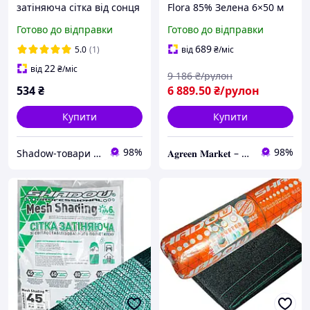
затіняюча сітка від сонця
Flora 85% Зелена 6×50 м
Тіньова захисна сітка від
Готово до відправки
Готово до відправки
сонця
689
5.0
(1)
від
₴
/міс
22
від
₴
/міс
9 186
₴/рулон
534
₴
6 889
.50
₴/рулон
Купити
Купити
98%
98%
Shadow-товари для сільського господарства та домашнього вжитку
𝐀𝐠𝐫𝐞𝐞𝐧 𝐌𝐚𝐫𝐤𝐞𝐭 – Вирощуйте мрію, а ми подбаємо про все інше!