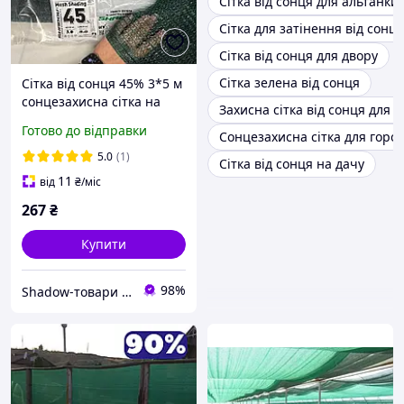
Сітка від сонця для альтанки
Сітка для затінення від сонця
Сітка від сонця для двору
Сітка зелена від сонця
Сітка від сонця 45% 3*5 м
сонцезахисна сітка на
Захисна сітка від сонця для 
метраж
Готово до відправки
Сонцезахисна сітка для горо
5.0
(1)
Сітка від сонця на дачу
11
від
₴
/міс
267
₴
Купити
98%
Shadow-товари для сільського господарства та домашнього вжитку