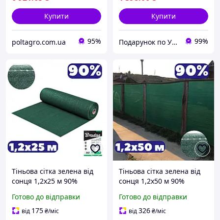
Купити
Купити
95%
99%
poltagro.com.ua
Подарунок по Українськи
Тіньова сітка зелена від
Тіньова сітка зелена від
сонця 1,2х25 м 90%
сонця 1,2х50 м 90%
затіняюча заборна на
затіняюча заборна на
Готово до відправки
Готово до відправки
паркан для накриття
паркан для накриття
альтанки та балкону AGN
альтанки та балкону AGN
175
326
від
₴
/міс
від
₴
/міс