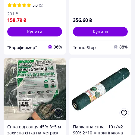
5.0
(5)
201
₴
158
.79
₴
356
.60
₴
Купити
Купити
96%
88%
"Еврофермер"
Tehno-Stop
Сітка від сонця 45% 3*5 м
Парканна сітка 110 г/м2
захисна сітка на метраж
90% 2*10 м притіняюча