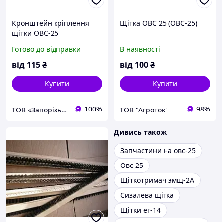
Кронштейн кріплення
Щітка ОВС 25 (ОВС-25)
щітки ОВС-25
Готово до відправки
В наявності
від
115
₴
від
100
₴
Купити
Купити
100%
98%
ТОВ «Запорізький Зерновоз»
ТОВ "Агроток"
Дивись також
Запчастини на овс-25
Овс 25
Щіткотримач эмщ-2А
Сизалева щітка
Щітки ег-14