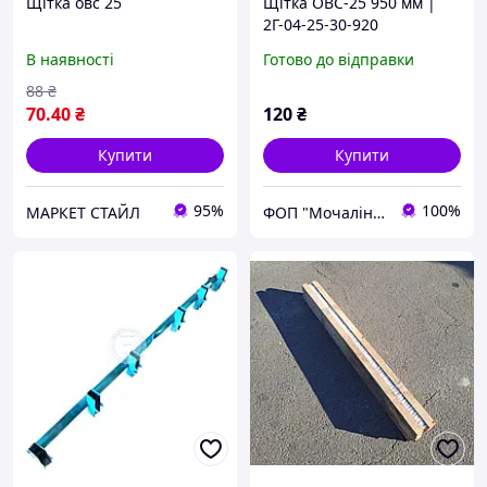
Щітка овс 25
Щітка ОВС-25 950 мм |
2Г-04-25-30-920
В наявності
Готово до відправки
88
₴
70
.40
₴
120
₴
Купити
Купити
95%
100%
МАРКЕТ СТАЙЛ
ФОП "Мочалін Р.Ю."