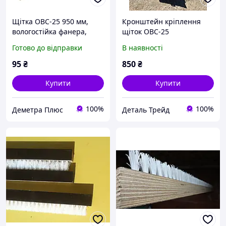
Щітка ОВС-25 950 мм,
Кронштейн кріплення
вологостійка фанера,
щіток ОВС-25
зносостійкий ворс (щітка
Готово до відправки
В наявності
планка, зернопланка) |
2Г-04-25-30-920
95
₴
850
₴
Купити
Купити
100%
100%
Деметра Плюс
Деталь Трейд