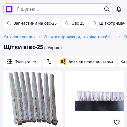
Запчастини на овс-25
Овс 25
Щіткотримач
Каталог товарів
Сільгосппродукція, техніка та обладнання
С
Щітки вівс-25
в Україні
Фільтри
Безкоштовна доставка
Кат