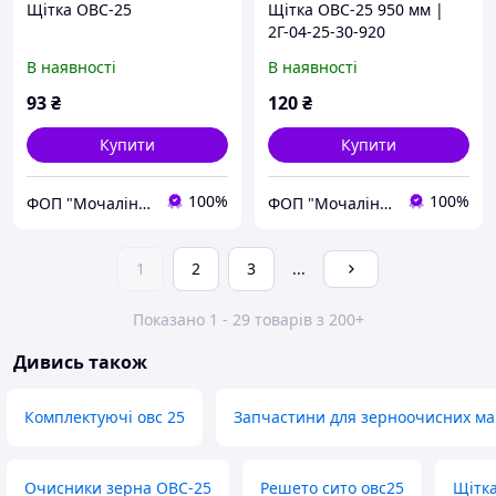
Щітка ОВС-25
Щітка ОВС-25 950 мм |
2Г-04-25-30-920
В наявності
В наявності
93
₴
120
₴
Купити
Купити
100%
100%
ФОП "Мочалін Р.Ю."
ФОП "Мочалін Р.Ю."
1
2
3
...
Показано 1 - 29 товарів з 200+
Дивись також
Комплектуючі овс 25
Запчастини для зерноочисних м
Очисники зерна ОВС-25
Решето сито овс25
Щітка