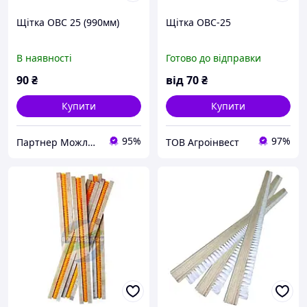
Щітка ОВС 25 (990мм)
Щітка ОВС-25
В наявності
Готово до відправки
90
₴
від
70
₴
Купити
Купити
95%
97%
Партнер Можливостей
ТОВ Агроінвест