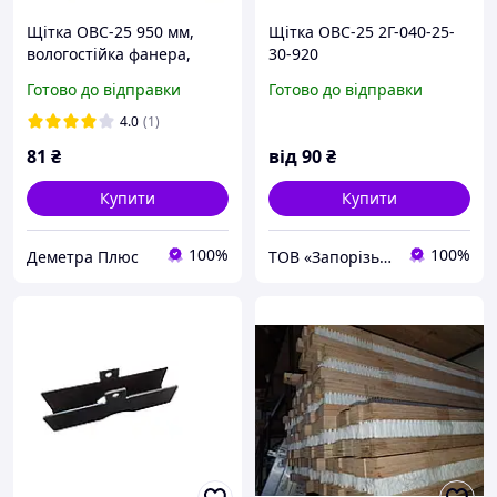
Щітка ОВС-25 950 мм,
Щітка ОВС-25 2Г-040-25-
вологостійка фанера,
30-920
зносостійкий ворс (щітка
Готово до відправки
Готово до відправки
планка, зернопланка) |
2Г-04-25-30-920
4.0
(1)
81
₴
від
90
₴
Купити
Купити
100%
100%
Деметра Плюс
ТОВ «Запорізький Зерновоз»