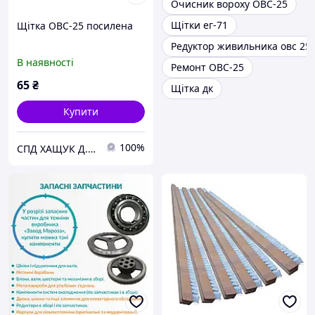
Очисник вороху ОВС-25
Щітки ег-71
Щітка ОВС-25 посилена
Редуктор живильника овс 25
В наявності
Ремонт ОВС-25
65
₴
Щітка дк
Купити
100%
СПД ХАЩУК Д.Д.