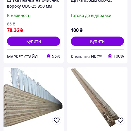
Щітка планка на очисник
Щітка 950мм ОВУ-25
вороху ОВС-25 950 мм
В наявності
Готово до відправки
86
₴
78
.26
₴
100
₴
Купити
Купити
95%
100%
МАРКЕТ СТАЙЛ
Компанія НКС™