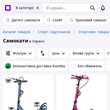
В категорії
Дитячі самокати
Скейт
Трюковий самокат
Каталог товарів
Спорт і відпочинок
Спортивні товари
Самокати
в Україні
Фільтри
Ціна
Вікова група
С
Безкоштовна доставка Rozetka
Без обмежень