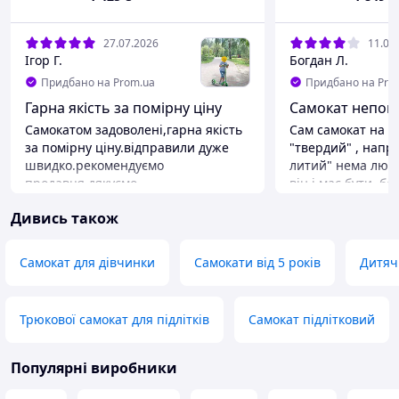
аморти
27.07.2026
11.07
Ігор Г.
Богдан Л.
Придбано на Prom.ua
Придбано на Pro
Гарна якість за помірну ціну
Самокат непог
Самокатом задоволені,гарна якість
Сам самокат на д
за помірну ціну.відправили дуже
"твердий" , напр
швидко.рекомендуємо
литий" нема люфтів, окрім коліс, де
продавця.дякуємо
він і має бути, бо вони мають рухомі
частини
Переваги
Дивись також
Легкий.міцний та надійний
Переваги
Загально увесь с
Недоліки
Немає
Недоліки
Самокат для дівчинки
Самокати від 5 років
Дитяч
Сидіння дитяче м
дитини 1.8міс. П
треба забирати й
Трюкової самокат для підлітків
Самокат підлітковий
Популярні виробники