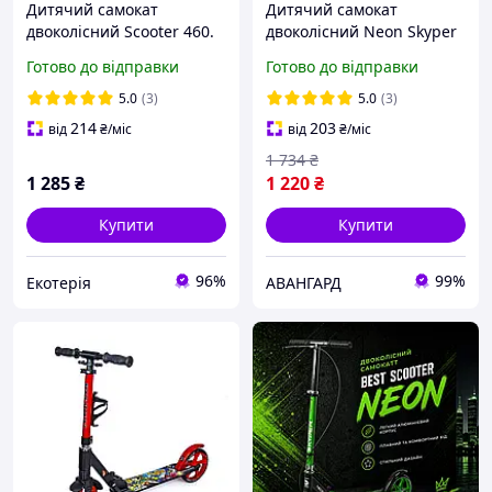
Дитячий самокат
Дитячий самокат
двоколісний Scooter 460.
двоколісний Neon Skyper
Для дітей віком від 5-ти
N-31006 на 5-10 років, з
Готово до відправки
Готово до відправки
років. Зелений колір
ручним гальмом, колеса
200 мм, зелений
5.0
(3)
5.0
(3)
214
203
від
₴
/міс
від
₴
/міс
1 734
₴
1 285
₴
1 220
₴
Купити
Купити
96%
99%
Екотерія
АВАНГАРД