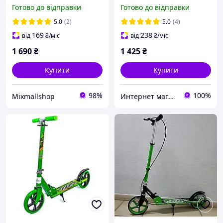
колір з бортиками,
Scooter 460. Зелений
Готово до відправки
Готово до відправки
Підсвіткою і музикою для
колір
малюків від 1 року
5.0
(2)
5.0
(4)
169
238
від
₴
/міс
від
₴
/міс
1 690
₴
1 425
₴
Купити
Купити
98%
100%
Mixmallshop
Интернет магазин "Zabawki"