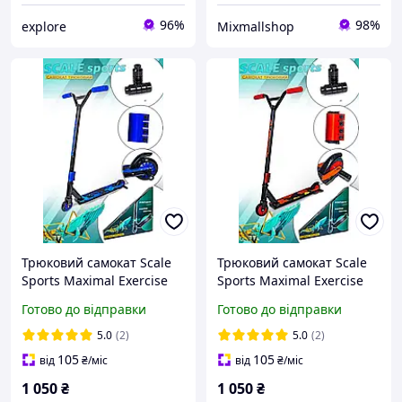
96%
98%
explore
Mixmallshop
Трюковий самокат Scale
Трюковий самокат Scale
Sports Maximal Exercise
Sports Maximal Exercise
синій колір колеса 100 мм
червоний колір колеса
Готово до відправки
Готово до відправки
100 мм
5.0
(2)
5.0
(2)
105
105
від
₴
/міс
від
₴
/міс
1 050
₴
1 050
₴