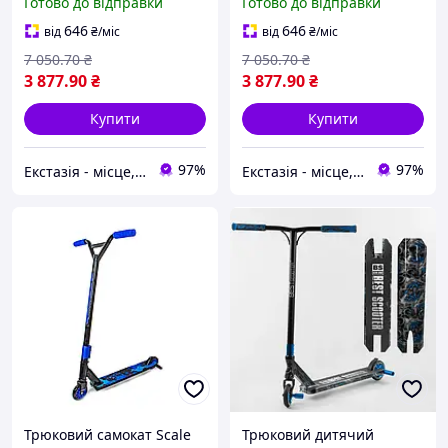
Готово до відправки
Готово до відправки
пеги алюмінієвий диск
дека з принтом пеги 60см
ширина руля 60см ext1
ширина руля ext1
646
646
від
₴
/міс
від
₴
/міс
7 050
.70
₴
7 050
.70
₴
3 877
.90
₴
3 877
.90
₴
Купити
Купити
97%
97%
Екстазія - місце, де народжуються насолоди
Екстазія - місце, де народжуються насолоди
Трюковий самокат Scale
Трюковий дитячий