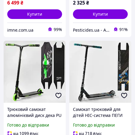
6 499
₴
2 325
₴
Купити
Купити
99%
91%
imne.com.ua
Pesticides.ua - Аграрна продукція і не тільки !!!
Трюковий самокат
Самокат трюковий для
алюмінієвий диск дека PU
дітей HIC-система ПЕГИ
колеса 115 мм кермо 58
110мм колеса
Готово до відправки
Готово до відправки
см пеги SCS система для
алюмінієвий диск
вуличного катання
ширина руля 57 см ext1
1099
718
від
₴
/міс
від
₴
/міс