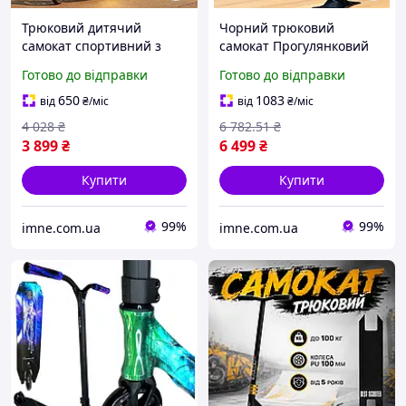
Трюковий дитячий
Чорний трюковий
самокат спортивний з
самокат Прогулянковий
написом для
транспорт дитині
Готово до відправки
Готово до відправки
екстремального катання /
Екстрим ролер для
Пегі гальмо колеса PU 110
фрістайлу PU колеса D
650
1083
від
₴
/міс
від
₴
/міс
мм Помаранчевий
115мм Кермо 58см
4 028
₴
6 782
.51
₴
3 899
₴
6 499
₴
Купити
Купити
99%
99%
imne.com.ua
imne.com.ua