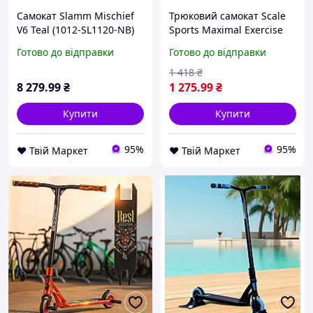
Самокат Slamm Mischief
Трюковий самокат Scale
V6 Teal (1012-SL1120-NB)
Sports Maximal Exercise
D8-2025
80 кг Red (1210295614) D8-
Готово до відправки
Готово до відправки
2025
1 418
₴
8 279
.99
₴
1 275
.99
₴
Купити
Купити
95%
95%
❤️ Твій Маркет
❤️ Твій Маркет