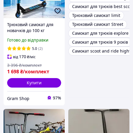
Самокат для трюків best scoo
Трюковий самокат limit
Трюковий самокат Street
Трюковий самокат для
новачків до 100 кг
Самокат для трюків explore st
Самокат з
Готово до відправки
Самокат для трюків 9 років
поліуретановими
колесами Трюковий
5.0
(2)
Самокат scoot and ride highw
самокат для дітей та
170
від
₴
/міс
підлітків Блакитний
3 396
₴/комплект
1 698
₴/комплект
Купити
97%
Gram Shop