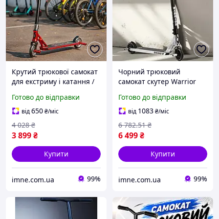
Крутий трюкової самокат
Чорний трюковий
для екстриму і катання /
самокат скутер Warrior
Двоколісний скутер пегі
Дитячий спортивний
Готово до відправки
Готово до відправки
колеса PU 110мм
ролер двоколісник для
широкий кермо
активного відпочинку
650
1083
від
₴
/міс
від
₴
/міс
Червоний
Колеса 120мм
4 028
₴
6 782
.51
₴
3 899
₴
6 499
₴
Купити
Купити
99%
99%
imne.com.ua
imne.com.ua