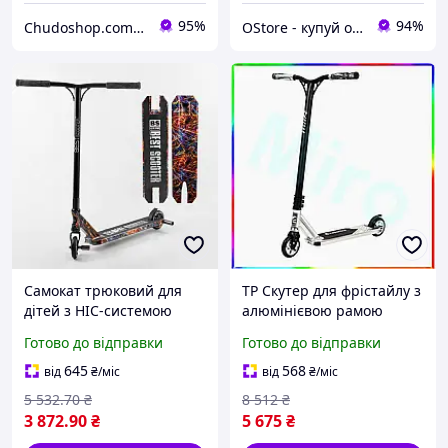
95%
94%
Chudoshop.com.ua
OStore - купуй онлайн!
Самокат трюковий для
TP Скутер для фрістайлу з
дітей з HIC-системою
алюмінієвою рамою
колеса 110мм алюмінієва
Miros Luxer міцний,
Готово до відправки
Готово до відправки
дека з принтом пеги 60см
швидкий, для
ширина руля
екстремальних видів
645
568
від
₴
/міс
від
₴
/міс
спорту Miro-ll
5 532
.70
₴
8 512
₴
3 872
.90
₴
5 675
₴