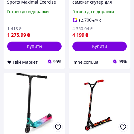
Sports Maximal Exercise
самокат скутер для
80 кг Blue (535947575) D8-
фрістайлу та розвитку
Готово до відправки
Готово до відправки
2025
моторики/Пегі колеса PU
110 мм широке кермо
700
від
₴
/міс
Синій
1 418
₴
4 350
.04
₴
1 275
.99
₴
4 199
₴
Купити
Купити
95%
99%
❤️ Твій Маркет
imne.com.ua