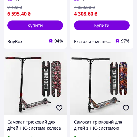
9 422
₴
7 833
.80
₴
6 595
.40
₴
4 308
.60
₴
Купити
Купити
94%
97%
BuyBox
Екстазія - місце, де народжуються насолоди
Самокат трюковий для
Самокат трюковий для
дітей HIC-система колеса
дітей з HIC-системою
110мм дека з принтом
колеса 110мм алюмінієва