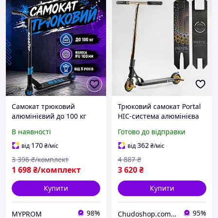
Самокат трюковий
Трюковий самокат Portal
алюмінієвий до 100 кг
HIC-система алюмінієва
Самокат для скейтпарку
дека колеса 120мм пеги
В наявності
Готово до відправки
Самокат для катання та
для трюків максимальне
трюків Міцний самокат
навантаження 100 кг
170
362
від
₴
/міс
від
₴
/міс
для новачків Блакитний
3 396
₴/комплект
4 887
₴
1 698
₴/комплект
3 620
₴
Купити
Купити
98%
95%
MYPROM
Chudoshop.com.ua