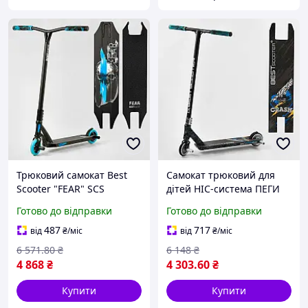
Трюковий самокат Best
Самокат трюковий для
Scooter "FEAR" SCS
дітей HIC-система ПЕГИ
система алюмінієва дека
110мм колеса
Готово до відправки
Готово до відправки
колеса PU 115мм для
алюмінієвий диск
трюків та активного
ширина руля 57 см
487
717
від
₴
/міс
від
₴
/міс
відпочинку
6 571
.80
₴
6 148
₴
4 868
₴
4 303
.60
₴
Купити
Купити