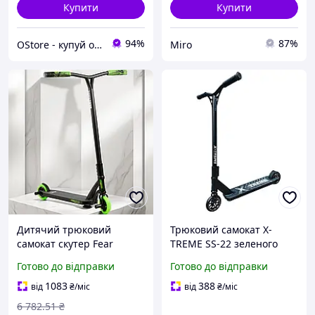
Купити
Купити
94%
87%
OStore - купуй онлайн!
Miro
Дитячий трюковий
Трюковий самокат X-
самокат скутер Fear
TREME SS-22 зеленого
Маневрений ролер
кольору (арт. 61-133902)
Готово до відправки
Готово до відправки
двоколісник для
для екстремального
скейтпарку D коліс 115 мм
катання (133902)
1083
388
від
₴
/міс
від
₴
/міс
Кермо 58 см
6 782
.51
₴