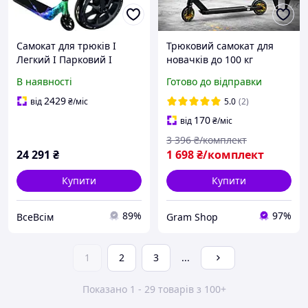
Самокат для трюків I
Трюковий самокат для
Легкий I Парковий I
новачків до 100 кг
Гібридний I Вуличний I
Самокат з
В наявності
Готово до відправки
Педальний I Трюковий I
поліуретановими
Дитячий I Самокат I
колесами Трюковий
2429
від
₴
/міс
5.0
(2)
Легкий I Фрістайл Blue
самокат для дітей та
170
від
₴
/міс
підлітків Білий
3 396
₴/комплект
24 291
₴
1 698
₴/комплект
Купити
Купити
89%
97%
ВсеВсім
Gram Shop
1
2
3
...
Показано 1 - 29 товарів з 100+