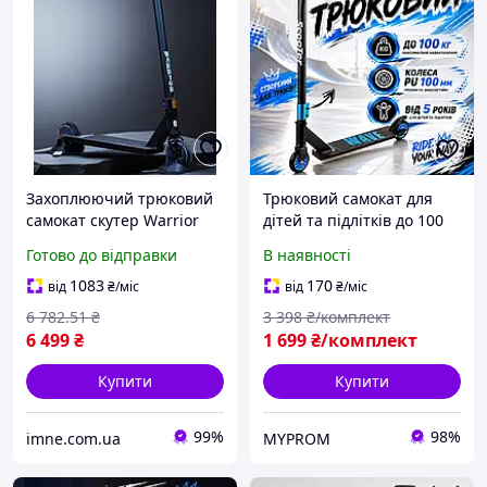
Захоплюючий трюковий
Трюковий самокат для
самокат скутер Warrior
дітей та підлітків до 100
дитині Фрістайл кікборд
кг Самокат для новачків із
Готово до відправки
В наявності
для скейтпарку Колеса
заднім ножним гальмом
120мм Пеги Гальмоз
Самокат для трюків
1083
170
від
₴
/міс
від
₴
/міс
Блакитний
6 782
.51
₴
3 398
₴/комплект
6 499
₴
1 699
₴/комплект
Купити
Купити
99%
98%
imne.com.ua
MYPROM