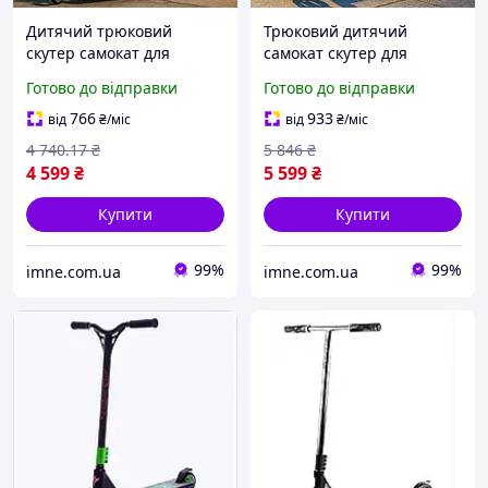
Дитячий трюковий
Трюковий дитячий
скутер самокат для
самокат скутер для
екстремального катання і
райдингу в скейтпарку /
Готово до відправки
Готово до відправки
трюків / Вуличний
Вуличний транспорт пегі
транспорт пегі колеса PU
колеса PU 120мм трюки
766
933
від
₴
/міс
від
₴
/міс
110 мм
Синій
4 740
.17
₴
5 846
₴
4 599
₴
5 599
₴
Купити
Купити
99%
99%
imne.com.ua
imne.com.ua