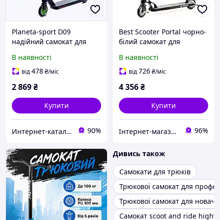
Planeta-sport D09
Best Scooter Portal чорно-
надійний самокат для
білий самокат для
вуличних трюків
вуличних трюків
В наявності
В наявності
23PA51570
7545P2H41
478
726
від
₴
/міс
від
₴
/міс
2 869
₴
4 356
₴
Купити
Купити
90%
96%
Интернет-кат​​алог ск​​ид​​ок Zakazov
Інтернет-магазин KupiVse
Дивись також
Самокати для трюків
Трюкової самокат для профес
Трюкової самокат для новачк
Самокат scoot and ride highw