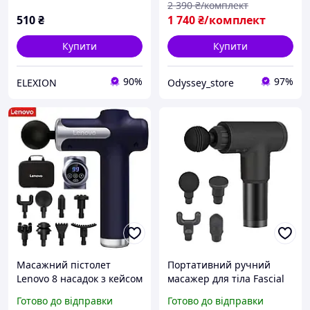
2 390
₴/комплект
510
₴
1 740
₴/комплект
Купити
Купити
90%
97%
ELEXION
Odyssey_store
Масажний пістолет
Портативний ручний
Lenovo 8 насадок з кейсом
масажер для тіла Fascial
перкусійний масажер
Gun HG-320 Health
Готово до відправки
Готово до відправки