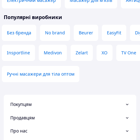
Електричний масажер
Масажер для м'язів
Антиц
Цена-качество Д
зарядка Безпров
Популярні виробники
Без бренда
No brand
Beurer
EasyFit
Di
Insportline
Medivon
Zelart
XO
TV One
Ручні масажери для тіла оптом
Покупцям
Продавцям
Про нас