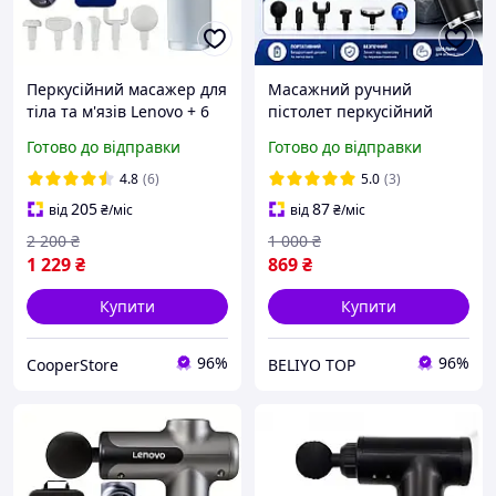
Перкусійний масажер для
Масажний ручний
тіла та м'язів Lenovo + 6
пістолет перкусійний
насадок + кейс Масажний
масажер для швидкого
Готово до відправки
Готово до відправки
пістолет
відновлення м'язів тіла
вібраційний
4.8
(6)
5.0
(3)
електромасажер Massage
205
87
від
₴
/міс
від
₴
/міс
GUN
2 200
₴
1 000
₴
1 229
₴
869
₴
Купити
Купити
96%
96%
CooperStore
BELIYO TOP