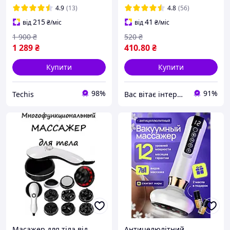
4.9
(13)
4.8
(56)
215
41
від
₴
/міс
від
₴
/міс
1 900
₴
520
₴
1 289
₴
410
.80
₴
Купити
Купити
98%
91%
Techis
Вас вітає інтернет магазин SvetOn!
Масажер для тіла від
Антицелюлітний