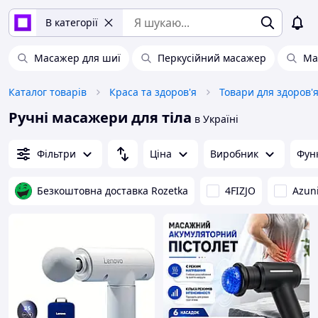
В категорії
Масажер для шиї
Перкусійний масажер
Ма
Каталог товарів
Краса та здоров'я
Товари для здоров'
Ручні масажери для тіла
в Україні
Фільтри
Ціна
Виробник
Фун
Безкоштовна доставка Rozetka
4FIZJO
Azun