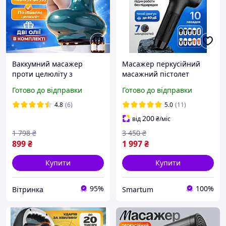
Ваккумний масажер
Масажер перкусійний
проти целюліту з
масажний пістолет
підігрівом для тіла 9
акумуляторний ударний
Готово до відправки
Готово до відправки
режимів роботи для
для тіла спини шиї 7
корекції фігури
швидкостей Highbo X7
4.8
(6)
5.0
(11)
лімфодренажний
200
від
₴
/міс
банковий масаж Гуаша
1 798
₴
3 450
₴
899
₴
1 997
₴
Купити
Купити
95%
100%
Вітринка
Smartum