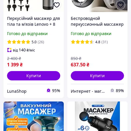
Перкусійний масажер для
Беспроводной
тіла та м'язів Lenovo + 8
перкуссионный массажер
насадок + кейс
с шестью головками,
Готово до відправки
Готово до відправки
профессиональный, 9
режимов, 14400 об/мин,
5.0
(26)
4.8
(31)
2000 мАч
140
від
₴
/міс
2 400
₴
850
₴
1 399
₴
637
.50
₴
Купити
Купити
95%
89%
LunaShop
Интернет - магазин "Грядка"