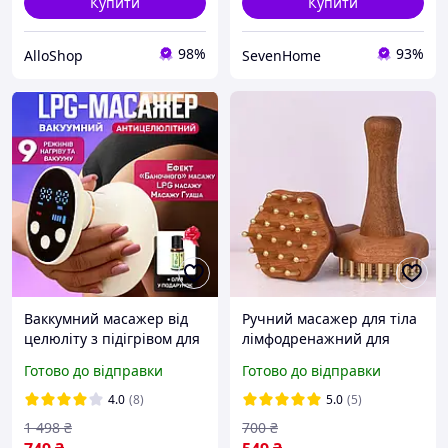
Купити
Купити
98%
93%
AlloShop
SevenHome
Ваккумний масажер від
Ручний масажер для тіла
целюліту з підігрівом для
лімфодренажний для
тіла 9 режимів роботи
обробки живота, спини,
Готово до відправки
Готово до відправки
для корекції фігури
стегон, шиї, голови та
лімфодренажний
попереку
4.0
(8)
5.0
(5)
банковий масаж Гуаша
1 498
₴
700
₴