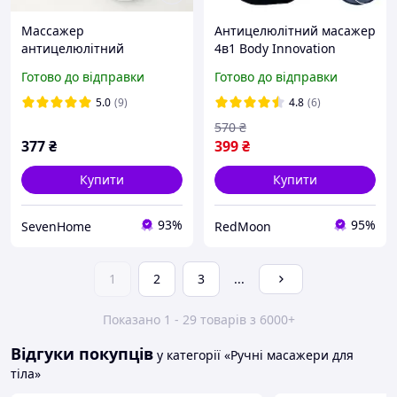
Массажер
Антицелюлітний масажер
антицелюлітний
4в1 Body Innovation
акумуляторний для тіла
Sculptural MA-118 /
Готово до відправки
Готово до відправки
рук Deep Rolling
Ручний масажер для тіла
Massager UKC SL-630
/ Вібромасажер
5.0
(9)
4.8
(6)
OM227
570
₴
377
₴
399
₴
Купити
Купити
93%
95%
SevenHome
RedMoon
1
2
3
...
Показано 1 - 29 товарів з 6000+
Відгуки покупців
у категорії «Ручні масажери для
тіла»