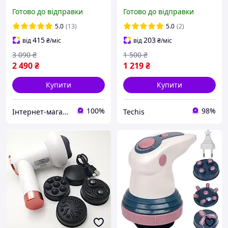
- вібраційний ударний
насадок, 5 режимів, 1800
Готово до відправки
Готово до відправки
електромассажер
мАг, кейс, білий)
5.0
(13)
5.0
(2)
415
203
від
₴
/міс
від
₴
/міс
3 090
₴
1 500
₴
2 490
₴
1 219
₴
Купити
Купити
100%
98%
Інтернет-магазин "PrimeZone"
Techis