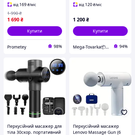
169
120
від
₴
/міс
від
₴
/міс
1 990
₴
1 690
₴
1 200
₴
Купити
Купити
98%
94%
Prometey
Mega-Tovarka📦💙💛
Перкусійний масажер для
Перкусійний масажер
тіла 30скор. портативний
Lenovo Massage Gun (6