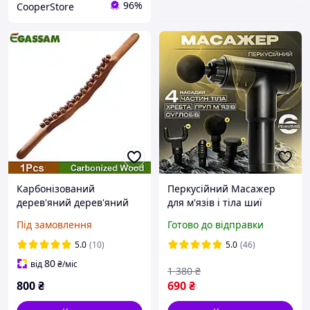
96%
CooperStore
Карбонізований
Перкусійний Масажер
дерев'яний дерев'яний
для м'язів і тіла шиї
лімфодренажний
ударний Вібраційний
Під замовлення
Готово до відправки
масажер
Портативний ручний
пістолет з 4 насадки 6
5.0
(10)
5.0
(46)
режимів масажний
80
від
₴
/міс
1 380
₴
імпульсни
800
₴
690
₴