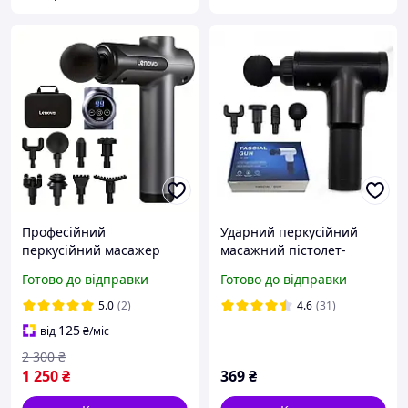
Професійний
Ударний перкусійний
перкусійний масажер
масажний пістолет-
Lenovo для тіла та м'язів
масажер для тіла м'язів
Готово до відправки
Готово до відправки
(Сірий)/8 насадок/99
FASCIAL GUN Чорний
швидкостей
iC227
5.0
(2)
4.6
(31)
125
від
₴
/міс
2 300
₴
1 250
₴
369
₴