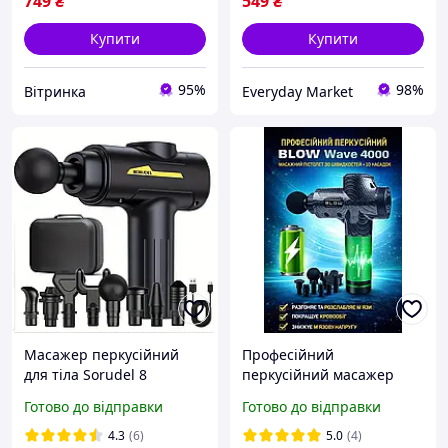
749
₴
549
₴
Купити
Купити
95%
98%
Вітринка
Everyday Market
Масажер перкусійний
Професійний
для тіла Sorudel 8
перкусійний масажер
насадок, вібраційний
BLOW Wave 4000 Ударний
Готово до відправки
Готово до відправки
ручний, ударний
пістолет для м'язів 30
масажер
швидкостей + 10 насадок
4.3
(6)
5.0
(4)