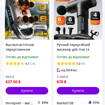
Высокочастотное
Ручний перкусійний
перкуссионное
масажер для тіла та
устройство для тела на 6
м'язів м'язовий масажний
Готово до відправки
Готово до відправки
головок 20 скоростей и 9
пістолет вібраційний
режимов
ударний
4.7
(24)
5.0
(9)
68
від
₴
/міс
850
₴
1 356
₴
637
.50
₴
678
₴
Купити
Купити
89%
95%
Интернет - магазин "Грядка"
Market108