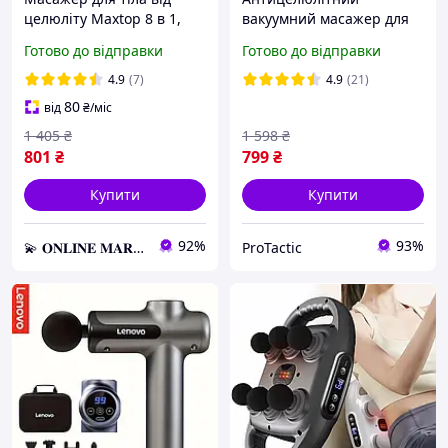
целюліту Maxtop 8 в 1,
вакуумний масажер для
Вібромасажер з ІЧ
тіла, Лімфодренажний
Готово до відправки
Готово до відправки
підігрівом,
масажер від целюліту з
Антицелюлітний вібро-
підігріванням
4.9
(7)
4.9
(21)
маспер
професійних
80
від
₴
/міс
1 405
₴
1 598
₴
801
₴
799
₴
Купити
Купити
92%
93%
💫 𝐎𝐍𝐋𝐈𝐍𝐄 𝐌𝐀𝐑𝐊𝐄𝐓 💫 – Актуальні товари за найвигіднішими цінами!
ProTactic