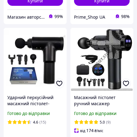
Купити
Купити
99%
98%
Магазин авторської косметики "Валькірія"
Prime_Shop UA
Ударний перкусійний
Масажний пістолет
масажний пістолет-
ручний масажер
масажер для тіла м'язів
перкусійний для всіх груп
Готово до відправки
Готово до відправки
FASCIAL GUN Чорний
м'язів
YU227
4.6
(15)
5.0
(9)
174
від
₴
/міс