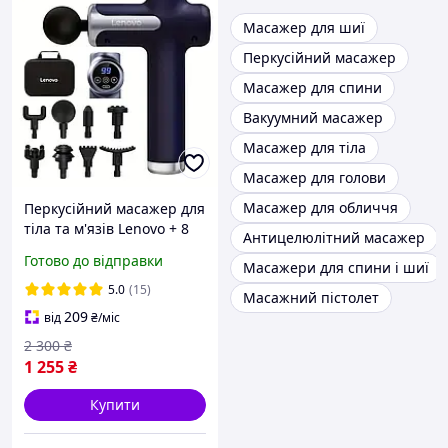
Масажер для шиї
Перкусійний масажер
Масажер для спини
Вакуумний масажер
Масажер для тіла
Масажер для голови
Масажер для обличчя
Перкусійний масажер для
тіла та м'язів Lenovo + 8
Антицелюлітний масажер
насадок + кейс Масажний
Готово до відправки
Масажери для спини і шиї
пістолет
5.0
(15)
Масажний пістолет
209
від
₴
/міс
2 300
₴
1 255
₴
Купити