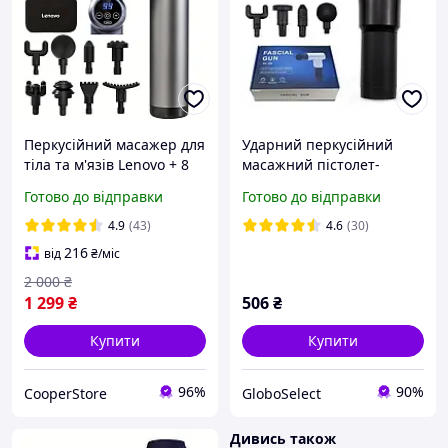
Перкусійний масажер для
Ударний перкусійний
тіла та м'язів Lenovo + 8
масажний пістолет-
насадок + кейс Масажний
масажер для тіла м'язів
Готово до відправки
Готово до відправки
пістолет
FASCIAL GUN Чорний
GS227
4.9
(43)
4.6
(30)
216
від
₴
/міс
2 000
₴
1 299
₴
506
₴
Купити
Купити
96%
90%
CooperStore
GloboSelect
Дивись також