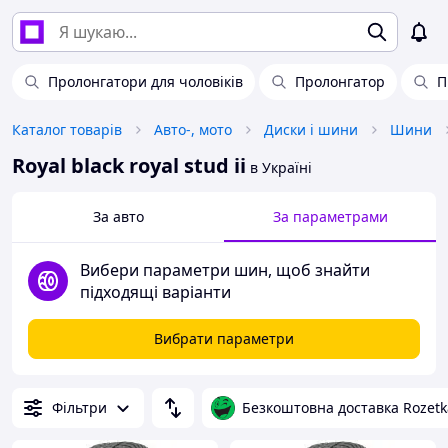
Пролонгатори для чоловіків
Пролонгатор
П
Каталог товарів
Авто-, мото
Диски і шини
Шини
Royal black royal stud ii
в Україні
За авто
За параметрами
Вибери параметри шин, щоб знайти
підходящі варіанти
Вибрати параметри
Фільтри
Безкоштовна доставка Rozetk