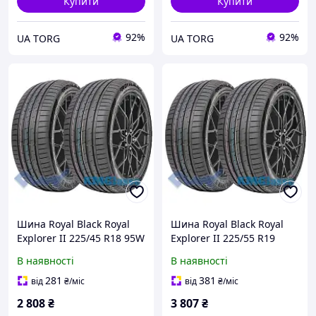
Купити
Купити
92%
92%
UA TORG
UA TORG
Шина Royal Black Royal
Шина Royal Black Royal
Explorer II 225/45 R18 95W
Explorer II 225/55 R19
XL
103W XL
В наявності
В наявності
281
381
від
₴
/міс
від
₴
/міс
2 808
₴
3 807
₴