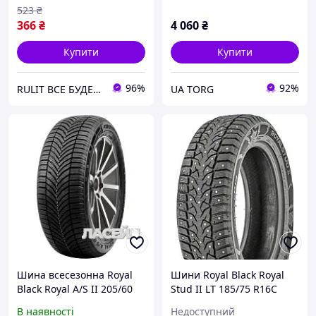
523
₴
366
₴
4 060
₴
Купити
Купити
96%
92%
RULIT ВСЕ БУДЕ УКРАЇНА!!!
UA TORG
Шина всесезонна Royal
Шини Royal Black Royal
Black Royal A/S II 205/60
Stud II LT 185/75 R16C
R16 96H XL
104/102R шип Китай 2023
В наявності
Недоступний