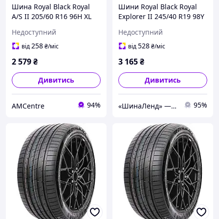
Шина Royal Black Royal
Шини Royal Black Royal
A/S II 205/60 R16 96H XL
Explorer II 245/40 R19 98Y
XL Китай 2026 (літо)
Недоступний
Недоступний
258
528
від
₴
/міс
від
₴
/міс
2 579
₴
3 165
₴
Дивитись
Дивитись
94%
95%
AMCentre
«ШинаЛенд» — інтернет-магазин автотоварів.