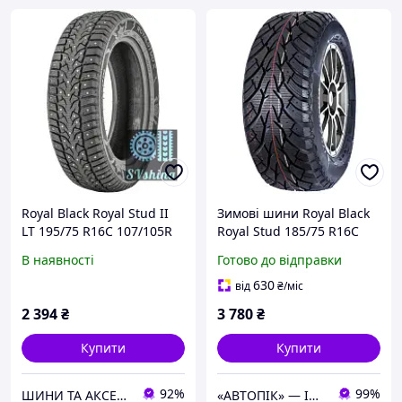
Royal Black Royal Stud II
Зимові шини Royal Black
LT 195/75 R16C 107/105R
Royal Stud 185/75 R16C
(под шип)
104/102R (шип)
В наявності
Готово до відправки
630
від
₴
/міс
2 394
₴
3 780
₴
Купити
Купити
92%
99%
ШИНИ ТА АКСЕСУАРИ ДЛЯ ВСІХ ВИДІВ ТЕХНІКИ
«АВТОПІК» — ІНТЕРНЕТ МАГАЗИН АВТОТОВАРІВ