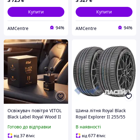
3 725
₴
3 327
₴
Купити
Купити
94%
94%
AMCentre
AMCentre
Освіжувач повітря VITOL
Шина літня Royal Black
Black Label Royal Wood II
Royal Explorer II 255/55
8мл V230402
R18 109Y XL
Готово до відправки
В наявності
37
677
від
₴
/міс
від
₴
/міс