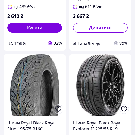
(літо)
435
611
від
₴
/міс
від
₴
/міс
2 610
₴
3 667
₴
Купити
Дивитись
92%
95%
UA TORG
«ШинаЛенд» — інтернет-магазин автотоварів.
Шини Royal Black Royal
Шини Royal Black Royal
Stud 195/75 R16C
Explorer II 225/55 R19
107/105R нешип Китай
103W XL Китай 2026 (літо)