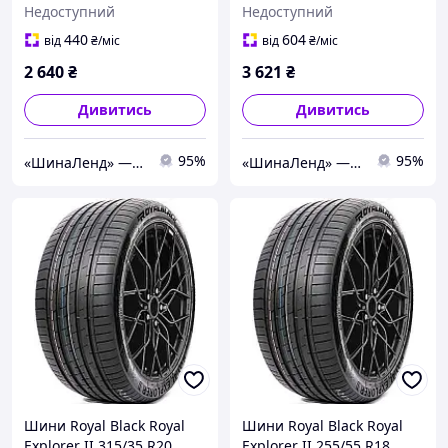
Недоступний
Недоступний
2026 (зима)
440
604
від
₴
/міс
від
₴
/міс
2 640
₴
3 621
₴
Дивитись
Дивитись
95%
95%
«ШинаЛенд» — інтернет-магазин автотоварів.
«ШинаЛенд» — інтернет-магазин автотоварів.
Шини Royal Black Royal
Шини Royal Black Royal
Explorer II 315/35 R20
Explorer II 255/55 R18