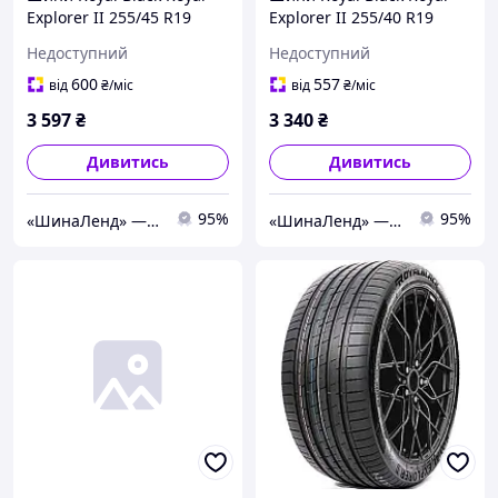
Explorer II 255/45 R19
Explorer II 255/40 R19
104Y XL Китай (літо)
100Y XL Китай 2026 (літо)
Недоступний
Недоступний
600
557
від
₴
/міс
від
₴
/міс
3 597
₴
3 340
₴
Дивитись
Дивитись
95%
95%
«ШинаЛенд» — інтернет-магазин автотоварів.
«ШинаЛенд» — інтернет-магазин автотоварів.