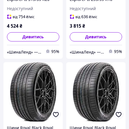
110Y XL Китай 2026 (літо)
109Y XL Китай 2026 (літо)
Недоступний
Недоступний
754
636
від
₴
/міс
від
₴
/міс
4 524
₴
3 815
₴
Дивитись
Дивитись
95%
95%
«ШинаЛенд» — інтернет-магазин автотоварів.
«ШинаЛенд» — інтернет-магазин автотоварів.
Шини Royal Black Royal
Шини Royal Black Royal