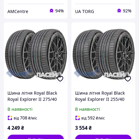
94%
92%
AMCentre
UA TORG
Шина літня Royal Black
Шина літня Royal Black
Royal Explorer II 275/40
Royal Explorer II 255/40
R20 106Y XL
R19 100Y XL
В наявності
В наявності
708
592
від
₴
/міс
від
₴
/міс
4 249
₴
3 554
₴