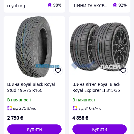
98%
92%
royal org
ШИНИ ТА АКСЕСУАРИ ДЛЯ ВСІХ ВИДІВ ТЕХНІКИ
Шина Royal Black Royal
Шина літня Royal Black
Stud 195/75 R16C
Royal Explorer II 315/35
107/105R (под шип)
R20 110Y XL
В наявності
В наявності
275
810
від
₴
/міс
від
₴
/міс
2 750
₴
4 858
₴
Купити
Купити