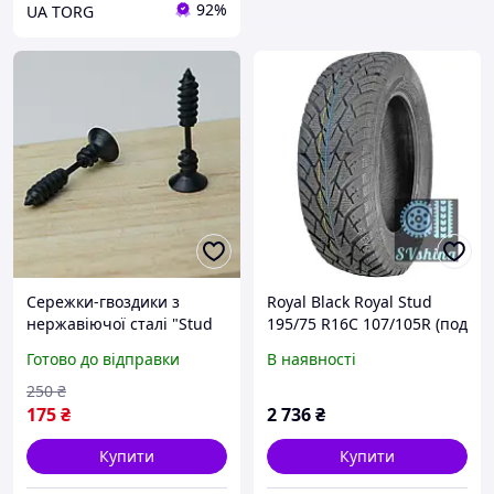
92%
UA TORG
Сережки-гвоздики з
Royal Black Royal Stud
нержавіючої сталі "Stud
195/75 R16C 107/105R (под
Black" (Пара)
шип)
Готово до відправки
В наявності
250
₴
175
₴
2 736
₴
Купити
Купити