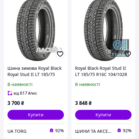
Шина зимова Royal Black
Royal Black Royal Stud II
Royal Stud II LT 185/75
LT 185/75 R16C 104/102R
R16C 104/102R (шип)
(шип)
В наявності
В наявності
617
від
₴
/міс
3 700
₴
3 848
₴
Купити
Купити
92%
92%
UA TORG
ШИНИ ТА АКСЕСУАРИ ДЛЯ ВСІХ ВИДІВ ТЕХНІКИ