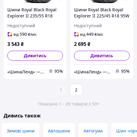
Шини Royal Black Royal
Шини Royal Black Royal
Explorer II 235/55 R18
Explorer II 225/45 R18 95W
104W XL Китай 2026 (літо)
XL Китай 2026 (літо)
Недоступний
Недоступний
590
449
від
₴
/міс
від
₴
/міс
3 543
₴
2 695
₴
Дивитись
Дивитись
95%
95%
«ШинаЛенд» — інтернет-магазин автотоварів.
«ШинаЛенд» — інтернет-магазин автотоварів.
1
2
Показано 1 - 29 товарів з 50+
Дивись також
Зимові шини
Автошини
Автогума
Шин чорн