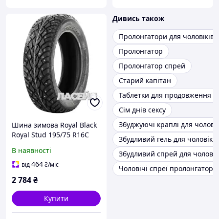
Дивись також
Пролонгатори для чоловіків
Пролонгатор
Пролонгатор спрей
Старий капітан
Таблетки для продовження с
Сім днів сексу
Збуджуючі краплі для чоловік
Шина зимова Royal Black
Royal Stud 195/75 R16C
Збудливий гель для чоловіків
107/105R (під шип)
В наявності
Збудливий спрей для чоловік
464
від
₴
/міс
Чоловічі спреї пролонгатори
2 784
₴
Купити