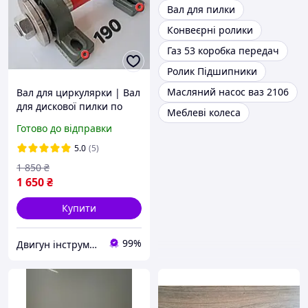
Вал для пилки
Конвеєрні ролики
Газ 53 коробка передач
Ролик Підшипники
Масляний насос ваз 2106
Вал для циркулярки | Вал
для дискової пилки по
Меблеві колеса
дереву та металу, вал для
Готово до відправки
верстатів і точила L-190+
5.0
(5)
1 850
₴
1 650
₴
Купити
99%
Двигун інструмент