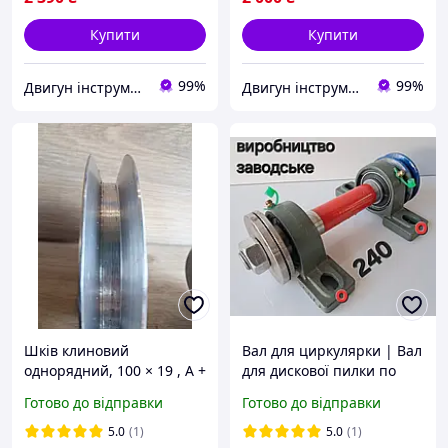
Купити
Купити
99%
99%
Двигун інструмент
Двигун інструмент
Шків клиновий
Вал для циркулярки | Вал
однорядний, 100 × 19 , А +
для дискової пилки по
. Шків для
дереву та металу, вал для
Готово до відправки
Готово до відправки
електродвигуна,
верстатів і точила L-240+
верстатів і обладнання
5.0
(1)
5.0
(1)