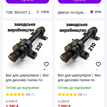
100%
99%
ТОВ "ВІКОНТ 2000"
Двигун інструмент
Вал для циркулярки | Вал
Вал для циркулярки | Вал
для дискової пилки по
для дискової пилки по
дереву та металу, вал для
дереву та металу, вал для
Готово до відправки
Готово до відправки
верстатів і точила L-330+
верстатів і точила L-210+
5.0
(1)
5.0
(1)
2 590
₴
2 200
₴
2 390
₴
2 000
₴