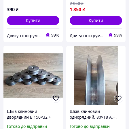
2 050
₴
390
₴
1 850
₴
Купити
Купити
99%
99%
Двигун інструмент
Двигун інструмент
Шків клиновий
Шків клиновий
дворядний Б 150×32 +
однорядний, 80×18 А.+ .
Шків для електродвигуна,
Готово до відправки
Готово до відправки
верстатів і обладнання