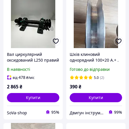
Вал циркулярний
Шків клиновий
оксидований L250 правий
однорядний 100×20 А.+ .
Шків для електродвигуна,
В наявності
Готово до відправки
верстатів і обладнання
478
від
₴
/міс
5.0
(2)
2 865
₴
390
₴
Купити
Купити
95%
99%
SoVa-shop
Двигун інструмент