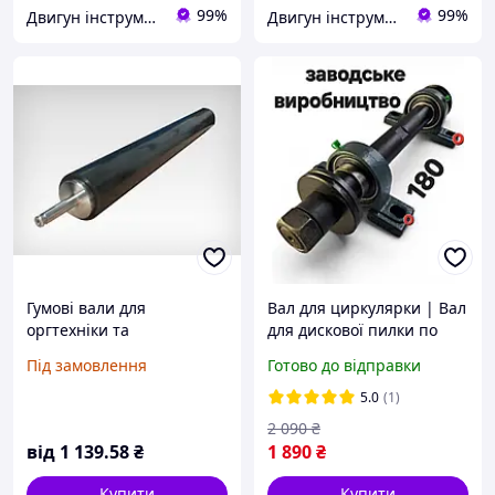
99%
99%
Двигун інструмент
Двигун інструмент
Гумові вали для
Вал для циркулярки | Вал
оргтехніки та
для дискової пилки по
фотолабораторій
дереву та металу, вал для
Під замовлення
Готово до відправки
верстатів і точила L-
180мм+
5.0
(1)
2 090
₴
від
1 139
.58
₴
1 890
₴
Купити
Купити