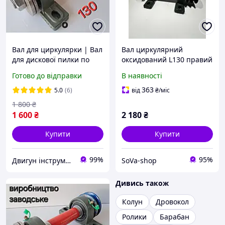
Вал для циркулярки | Вал
Вал циркулярний
для дискової пилки по
оксидований L130 правий
дереву та металу, вал для
Готово до відправки
В наявності
верстатів і точила L130+
363
5.0
(6)
від
₴
/міс
1 800
₴
1 600
₴
2 180
₴
Купити
Купити
99%
95%
Двигун інструмент
SoVa-shop
Дивись також
Колун
Дровокол
Ролики
Барабан