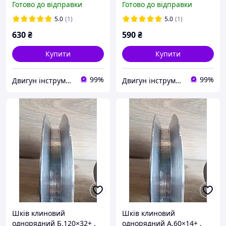
Готово до відправки
Готово до відправки
електродвигуна,
верстатів і обладнання
5.0
(1)
5.0
(1)
630
₴
590
₴
Купити
Купити
99%
99%
Двигун інструмент
Двигун інструмент
Шків клиновий
Шків клиновий
однорядний Б.120×32+ .
однорядний А.60×14+ .