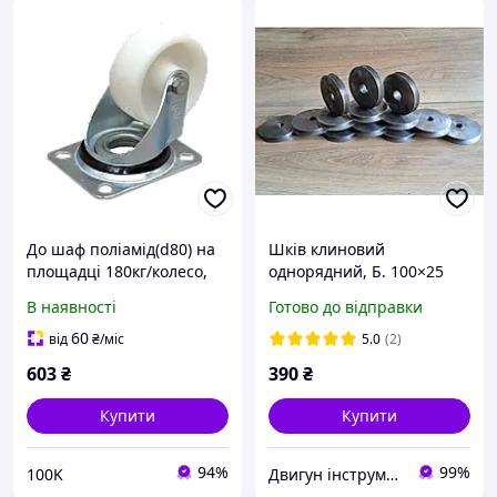
До шаф поліамід(d80) на
Шків клиновий
площадці 180кг/колесо,
однорядний, Б. 100×25
діаметр 80 мм,
мм+ . Шків для
В наявності
Готово до відправки
навантаження 180 кг
електродвигуна,
верстатів і обладнання
60
від
₴
/міс
5.0
(2)
603
₴
390
₴
Купити
Купити
94%
99%
100K
Двигун інструмент