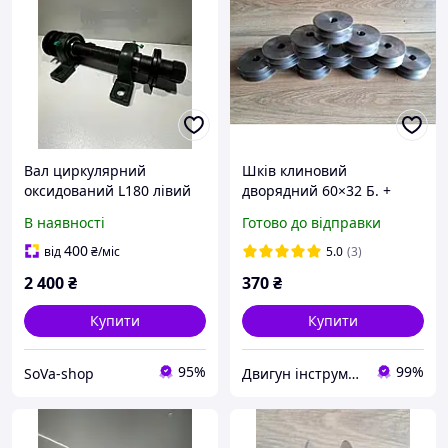
Вал циркулярний
Шків клиновий
оксидований L180 лівий
дворядний 60×32 Б. +
В наявності
Готово до відправки
400
від
₴
/міс
5.0
(3)
2 400
₴
370
₴
Купити
Купити
95%
99%
SoVa-shop
Двигун інструмент