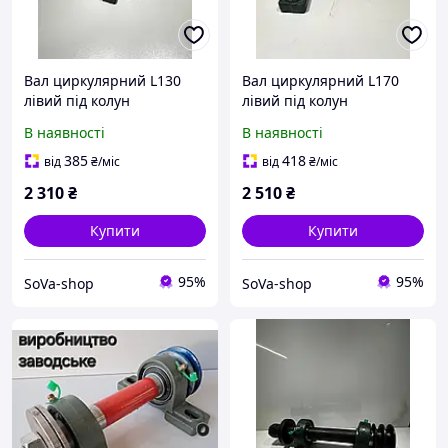
Вал циркулярний L130
Вал циркулярний L170
лівий під колун
лівий під колун
В наявності
В наявності
385
418
від
₴
/міс
від
₴
/міс
2 310
₴
2 510
₴
Купити
Купити
95%
95%
SoVa-shop
SoVa-shop