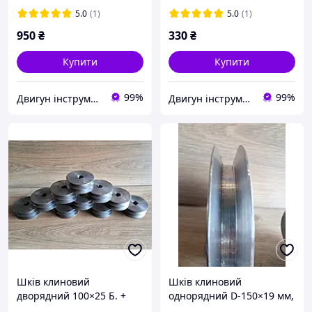
5.0
(1)
5.0
(1)
950
₴
330
₴
Купити
Купити
99%
99%
Двигун інструмент
Двигун інструмент
Шків клиновий
Шків клиновий
дворядний 100×25 Б. +
однорядний D-150×19 мм,
А.+ . Шків для