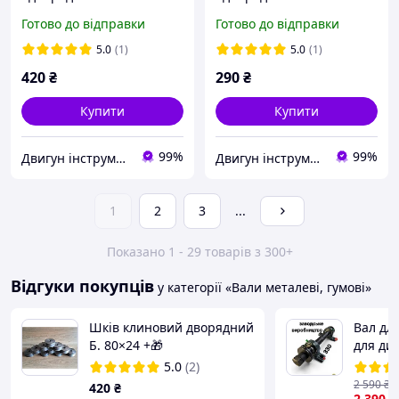
Шків для електродвигуна,
Шків для електродвигуна,
Готово до відправки
Готово до відправки
верстатів і обладнання
верстатів і обладнання
5.0
(1)
5.0
(1)
420
₴
290
₴
Купити
Купити
99%
99%
Двигун інструмент
Двигун інструмент
1
2
3
...
Показано 1 - 29 товарів з 300+
Відгуки покупців
у категорії «Вали металеві, гумові»
Шків клиновий дворядний
Вал дл
Б. 80×24 +🎁
для ди
дереву 
5.0
(2)
верстат
2 590
₴
420
₴
330+🎁
2 390
₴