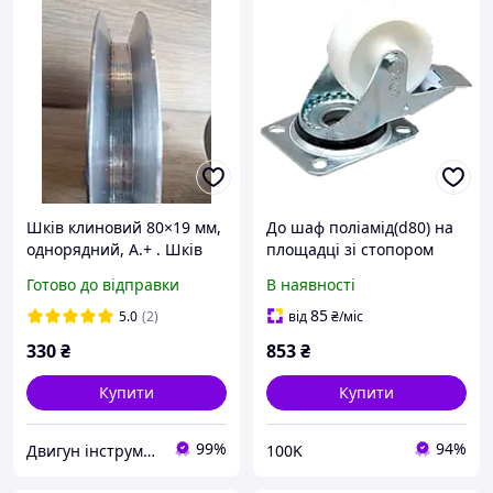
Шків клиновий 80×19 мм,
До шаф поліамід(d80) на
однорядний, А.+ . Шків
площадці зі стопором
для електродвигуна,
180кг/колесо Колесо 80
Готово до відправки
В наявності
верстатів і обладнання
мм, для меблів
85
5.0
(2)
від
₴
/міс
330
₴
853
₴
Купити
Купити
99%
94%
Двигун інструмент
100K