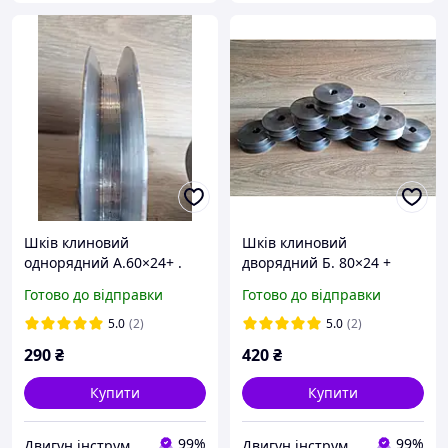
Шків клиновий
Шків клиновий
однорядний А.60×24+ .
дворядний Б. 80×24 +
Шків для електродвигуна,
Готово до відправки
Готово до відправки
верстатів і обладнання
5.0
(2)
5.0
(2)
290
₴
420
₴
Купити
Купити
99%
99%
Двигун інструмент
Двигун інструмент