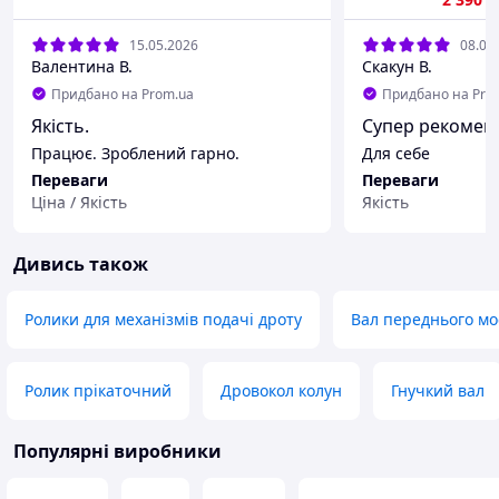
15.05.2026
08.05
Валентина В.
Скакун В.
Придбано на Prom.ua
Придбано на Pro
Якість.
Супер рекомен
Працює. Зроблений гарно.
Для себе
Переваги
Переваги
Ціна / Якість
Якість
Недоліки
Недоліки
немає
Нема
Дивись також
Ролики для механізмів подачі дроту
Вал переднього мо
Ролик прікаточний
Дровокол колун
Гнучкий вал
Популярні виробники