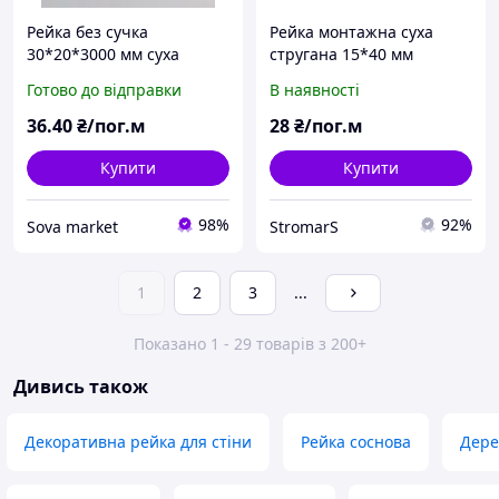
Рейка без сучка
Рейка монтажна суха
30*20*3000 мм суха
стругана 15*40 мм
стругана дерев'яна,
Готово до відправки
В наявності
смерека
36
.40
₴/пог.м
28
₴/пог.м
Купити
Купити
98%
92%
Sova market
StromarS
1
2
3
...
Показано 1 - 29 товарів з 200+
Дивись також
Декоративна рейка для стіни
Рейка соснова
Дере