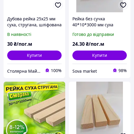
Дубова рейка 25х25 мм
Рейка без сучка
суха, стругана, шліфована
40*10*3000 мм суха
стругана дерев'яна,
В наявності
Готово до відправки
смерека
30
₴/пог.м
24
.30
₴/пог.м
Купити
Купити
100%
98%
Столярна Майстерня UA
Sova market