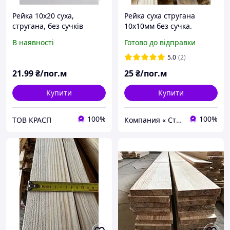
Рейка 10х20 суха,
Рейка суха стругана
стругана, без сучків
10х10мм без сучка.
В наявності
Готово до відправки
5.0
(2)
21
.99
₴/пог.м
25
₴/пог.м
Купити
Купити
100%
100%
ТОВ КРАСП
Компания « Строй Мастер »