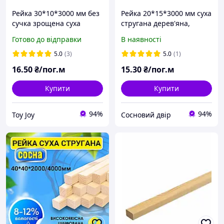
Рейка 30*10*3000 мм без
Рейка 20*15*3000 мм суха
сучка зрощена суха
стругана дерев'яна,
стругана дерев'яна,
смерека
Готово до відправки
В наявності
порода дерева-смерека
5.0
(3)
5.0
(1)
16
.50
₴/пог.м
15
.30
₴/пог.м
Купити
Купити
94%
94%
Toy Joy
Сосновий двір