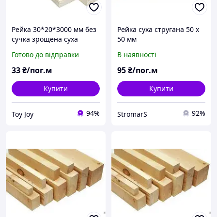
Рейка 30*20*3000 мм без
Рейка суха стругана 50 х
сучка зрощена суха
50 мм
стругана дерев'яна,
Готово до відправки
В наявності
порода дерева-смерека
33
₴/пог.м
95
₴/пог.м
Купити
Купити
94%
92%
Toy Joy
StromarS