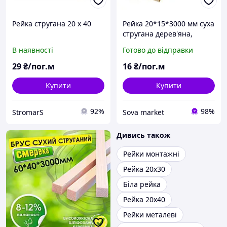
Рейка стругана 20 х 40
Рейка 20*15*3000 мм суха
стругана дерев'яна,
смерека
В наявності
Готово до відправки
29
₴/пог.м
16
₴/пог.м
Купити
Купити
92%
98%
StromarS
Sova market
Дивись також
Рейки монтажні
Рейка 20х30
Біла рейка
Рейка 20х40
Рейки металеві