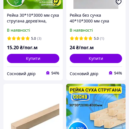
Рейка 30*10*3000 мм суха
Рейка без сучка
стругана дерев'яна,
40*10*3000 мм суха
смерека
стругана дерев'яна,
В наявності
В наявності
смерека
5.0
(3)
5.0
(1)
15
.20
₴/пог.м
24
₴/пог.м
Купити
Купити
94%
94%
Сосновий двір
Сосновий двір