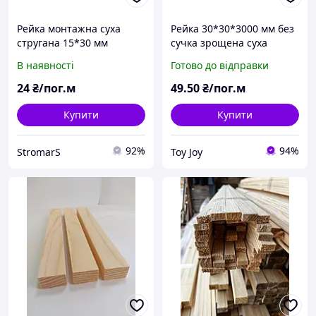
Рейка монтажна суха
Рейка 30*30*3000 мм без
стругана 15*30 мм
сучка зрощена суха
стругана дерев'яна,
В наявності
Готово до відправки
порода дерева-смерека
24
₴/пог.м
49
.50
₴/пог.м
Купити
Купити
92%
94%
StromarS
Toy Joy