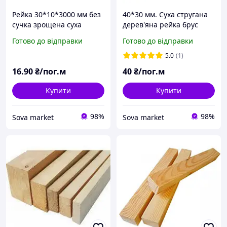
Рейка 30*10*3000 мм без
40*30 мм. Суха стругана
сучка зрощена суха
дерев'яна рейка брус
стругана дерев'яна,
найвищої якості ,
Готово до відправки
Готово до відправки
смерека
пиломатеріал, дошка
5.0
(1)
16
.90
₴/пог.м
40
₴/пог.м
Купити
Купити
98%
98%
Sova market
Sova market