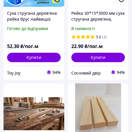
Суха стругана дерев'яна
Рейка 30*15*3000 мм суха
рейка брус найвищої
стругана дерев'яна,
якості 40*40*2000/4000
смерека
Готово до відправки
В наявності
мм, пиломатеріал, дошка
5.0
(3)
52
.30
₴/пог.м
22
.90
₴/пог.м
Купити
Купити
94%
94%
Toy Joy
Сосновий двір