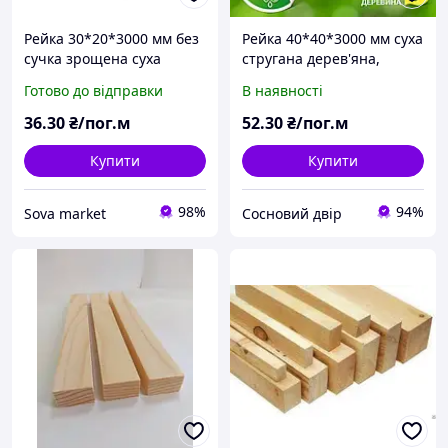
Рейка 30*20*3000 мм без
Рейка 40*40*3000 мм суха
сучка зрощена суха
стругана дерев'яна,
стругана дерев'яна,
смерека
Готово до відправки
В наявності
смерека
36
.30
₴/пог.м
52
.30
₴/пог.м
Купити
Купити
98%
94%
Sova market
Сосновий двір