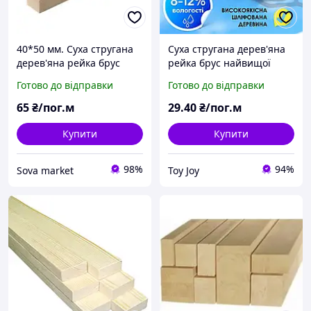
40*50 мм. Суха стругана
Суха стругана дерев'яна
дерев'яна рейка брус
рейка брус найвищої
найвищої якості ,
якості 30*30*2000/4000
Готово до відправки
Готово до відправки
пиломатеріал, дошка
мм, пиломатеріал, дошка
65
₴/пог.м
29
.40
₴/пог.м
Купити
Купити
98%
94%
Sova market
Toy Joy