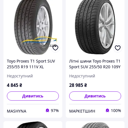
Toyo Proxes T1 Sport SUV
Літні шини Toyo Proxes T1
255/55 R19 111V XL
Sport SUV 255/50 R20 109Y
XL
Недоступний
Недоступний
4 845
₴
28 985
₴
Дивитись
Дивитись
97%
100%
MASHYNA
МАРКЕТШИН