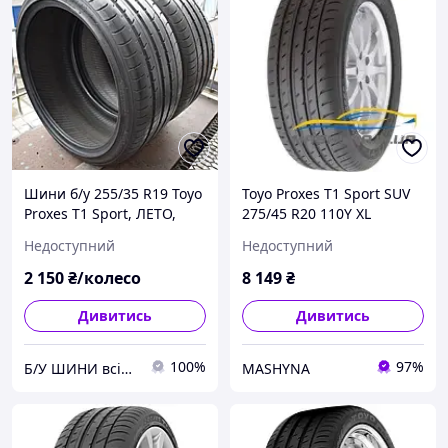
Шини б/у 255/35 R19 Toyo
Toyo Proxes T1 Sport SUV
Proxes T1 Sport, ЛЕТО,
275/45 R20 110Y XL
пара, 5.5м, 2017г.
Недоступний
Недоступний
2 150
₴/колесо
8 149
₴
Дивитись
Дивитись
100%
97%
Б/У ШИНИ всіх розмірів mnogokoles.com.ua
MASHYNA