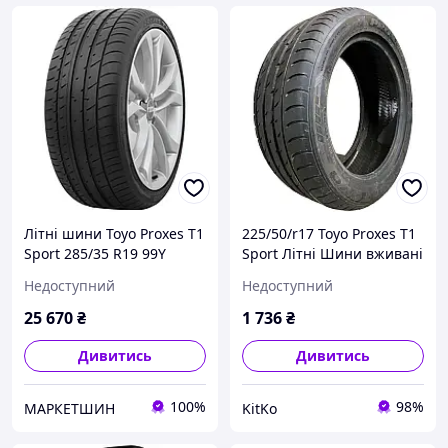
Літні шини Toyo Proxes T1
225/50/r17 Toyo Proxes T1
Sport 285/35 R19 99Y
Sport Літні Шини вживані
з Європи
Недоступний
Недоступний
25 670
₴
1 736
₴
Дивитись
Дивитись
100%
98%
МАРКЕТШИН
KitKo