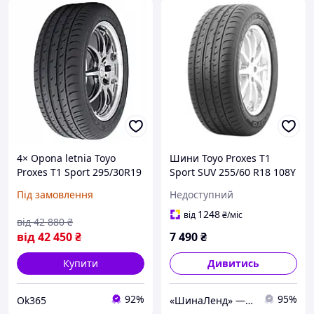
4× Opona letnia Toyo
Шини Toyo Proxes T1
Proxes T1 Sport 295/30R19
Sport SUV 255/60 R18 108Y
100 Y wzmocnienie XL (на
A Япония 2025 (літо)
Під замовлення
Недоступний
Замовлення)
1248
від
₴
/міс
від
42 880
₴
від
42 450
₴
7 490
₴
Купити
Дивитись
92%
95%
Ok365
«ШинаЛенд» — інтернет-магазин автотоварів.