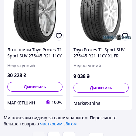
Літні шини Toyo Proxes T1
Toyo Proxes T1 Sport SUV
Sport SUV 275/45 R21 110Y
275/45 R21 110Y XL FR
XL FR
Недоступний
Недоступний
30 228
₴
9 038
₴
Дивитись
Дивитись
100%
МАРКЕТШИН
Market-shina
Ми показали видачу за вашим запитом.
Перегляньте
більше товарів з
частковим збігом