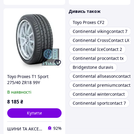
Дивись також
Toyo Proxes CF2
Continental vikingcontact 7
Continental CrossContact LX
Continental IceContact 2
Continental procontact tx
Bridgestone duravis
Continental allseasoncontact
Toyo Proxes T1 Sport
275/40 ZR18 99Y
Continental premiumcontact 7
В наявності
Continental wintercontact
8 185
₴
Continental sportcontact 7
Купити
92%
ШИНИ ТА АКСЕСУАРИ ДЛЯ ВСІХ ВИДІВ ТЕХНІКИ