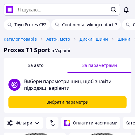
Toyo Proxes CF2
Continental vikingcontact 7
C
Каталог товарів
Авто-, мото
Диски і шини
Шини
Proxes T1 Sport
в Україні
За авто
За параметрами
Вибери параметри шин, щоб знайти
підходящі варіанти
Вибрати параметри
Фільтри
Оплатити частинами
Кате