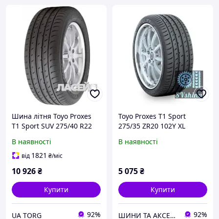
Шина літня Toyo Proxes
Toyo Proxes T1 Sport
T1 Sport SUV 275/40 R22
275/35 ZR20 102Y XL
108Y XL
В наявності
В наявності
1821
від
₴
/міс
10 926
₴
5 075
₴
Купити
Купити
92%
92%
UA TORG
ШИНИ ТА АКСЕСУАРИ ДЛЯ ВСІХ ВИДІВ ТЕХНІКИ