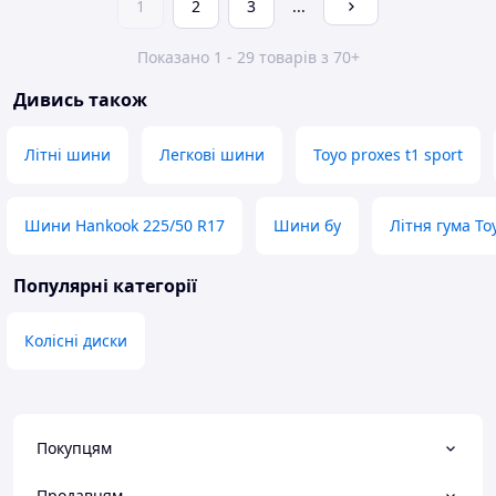
1
2
3
...
Показано 1 - 29 товарів з 70+
Дивись також
Літні шини
Легкові шини
Toyo proxes t1 sport
Шини Hankook 225/50 R17
Шини бу
Літня гума To
Популярні категорії
Колісні диски
Покупцям
Продавцям