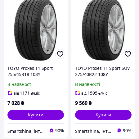
TOYO Proxes T1 Sport
TOYO Proxes T1 Sport SUV
255/45R18 103Y
275/40R22 108Y
В наявності
В наявності
1171
1595
від
₴
/міс
від
₴
/міс
7 028
₴
9 569
₴
Купити
Купити
90%
90%
Smartshina, інтернет-магазин шин з доставкою по Україні
Smartshina, інтернет-магазин шин з доставкою по Україні