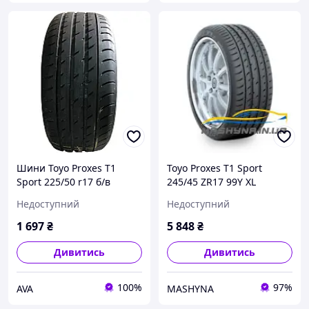
Шини Toyo Proxes T1
Toyo Proxes T1 Sport
Sport 225/50 r17 б/в
245/45 ZR17 99Y XL
Недоступний
Недоступний
1 697
₴
5 848
₴
Дивитись
Дивитись
100%
97%
AVA
MASHYNA