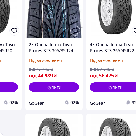
wa Toyo
2× Opona letnia Toyo
4× Opona letnia Toyo
/45R20
Proxes ST3 305/35R24
Proxes ST3 265/45R22
nie XL
112 W wzmocnienie XL
109 V wzmocnienie XL
я
Під замовлення
Під замовлення
)
(на Замовлення)
(на Замовлення)
від
45 443
₴
від
57 045
₴
від
44 989
₴
від
56 475
₴
и
Купити
Купити
92%
92%
9
GoGear
GoGear