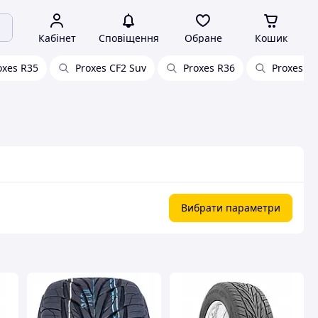
Кабінет
Сповіщення
Обране
Кошик
oxes R35
Proxes CF2 Suv
Proxes R36
Proxes st
Вибрати параметри