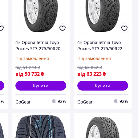
4× Opona letnia Toyo
4× Opona letnia Toyo
Proxes ST3 275/50R20
Proxes ST3 275/50R22
113 W wzmocnienie XL
115 V wzmocnienie XL
Під замовлення
Під замовлення
(на Замовлення)
(на Замовлення)
від
51 244
₴
від
63 862
₴
від
50 732
₴
від
63 223
₴
Купити
Купити
2%
92%
92%
GoGear
GoGear