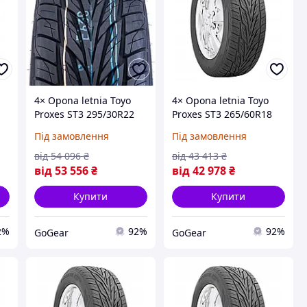
4× Opona letnia Toyo
4× Opona letnia Toyo
Proxes ST3 295/30R22
Proxes ST3 265/60R18
103 W wzmocnienie XL
114 V wzmocnienie XL
Під замовлення
Під замовлення
(на Замовлення)
(на Замовлення)
від
54 096
₴
від
43 413
₴
від
53 556
₴
від
42 978
₴
Купити
Купити
2%
92%
92%
GoGear
GoGear