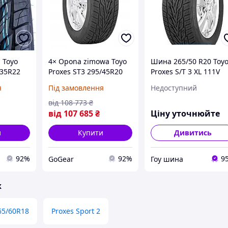
 Toyo
4× Opona zimowa Toyo
Шина 265/50 R20 Toy
/35R22
Proxes ST3 295/45R20
Proxes S/T 3 XL 111V
enie XL
114 V wzmocnienie XL
я
Під замовлення
Недоступний
)
(на Замовлення)
від
108 773
₴
від
107 685
₴
Ціну уточнюйте
и
Купити
Дивитись
92%
92%
9
GoGear
Гоу шина
ж
65/60R18
Proxes Sport 2