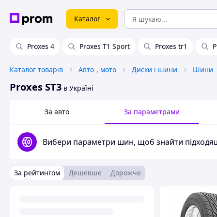
Каталог
Proxes 4
Proxes T1 Sport
Proxes tr1
P
Каталог товарів
Авто-, мото
Диски і шини
Шини
Proxes ST3
в Україні
За авто
За параметрами
Вибери параметри шин, щоб знайти підходящ
За рейтингом
Дешевше
Дорожче