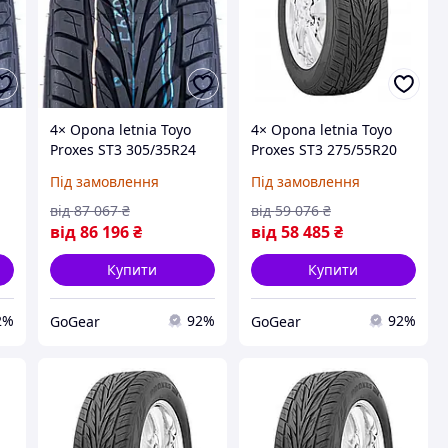
4× Opona letnia Toyo
4× Opona letnia Toyo
Proxes ST3 305/35R24
Proxes ST3 275/55R20
112 W wzmocnienie XL
117 V wzmocnienie XL
Під замовлення
Під замовлення
(на Замовлення)
(на Замовлення)
від
87 067
₴
від
59 076
₴
від
86 196
₴
від
58 485
₴
Купити
Купити
2%
92%
92%
GoGear
GoGear