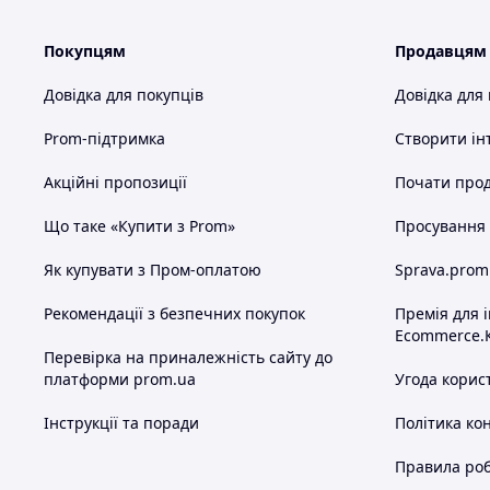
Покупцям
Продавцям
Довідка для покупців
Довідка для
Prom-підтримка
Створити ін
Акційні пропозиції
Почати прод
Що таке «Купити з Prom»
Просування в
Як купувати з Пром-оплатою
Sprava.prom
Рекомендації з безпечних покупок
Премія для 
Ecommerce.
Перевірка на приналежність сайту до
платформи prom.ua
Угода корис
Інструкції та поради
Політика ко
Правила роб