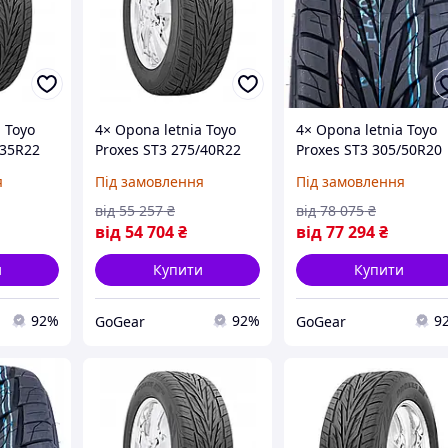
 Toyo
4× Opona letnia Toyo
4× Opona letnia Toyo
/35R22
Proxes ST3 275/40R22
Proxes ST3 305/50R20
enie XL
108 W wzmocnienie XL
120 V wzmocnienie XL
я
Під замовлення
Під замовлення
)
(на Замовлення)
(на Замовлення)
від
55 257
₴
від
78 075
₴
від
54 704
₴
від
77 294
₴
и
Купити
Купити
92%
92%
9
GoGear
GoGear