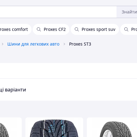
Знайти
roxes comfort
Proxes CF2
Proxes sport suv
Pr
Шини для легкових авто
Proxes ST3
і варіанти