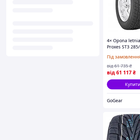
4× Opona letnia
Proxes ST3 285
106 W wzmocni
Під замовленн
(на Замовлення
від
61 735
₴
від
61 117
₴
Купит
GoGear