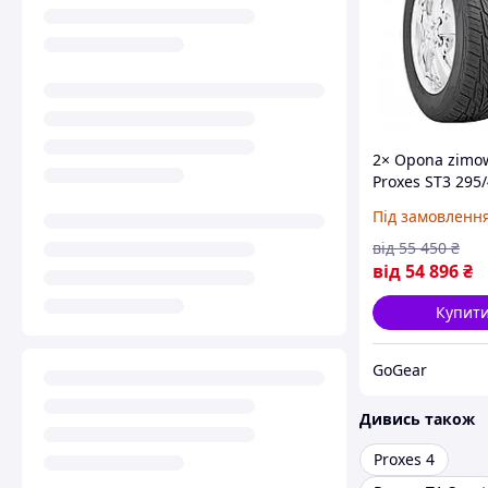
2× Opona zimo
Proxes ST3 295
114 V wzmocnie
Під замовленн
(на Замовлення
від
55 450
₴
від
54 896
₴
Купит
GoGear
Дивись також
Proxes 4