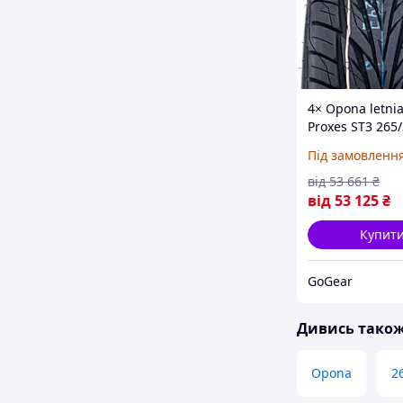
4× Opona letnia
Proxes ST3 265
102 W wzmocni
Під замовленн
(на Замовлення
від
53 661
₴
від
53 125
₴
Купит
GoGear
Дивись тако
Opona
2