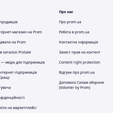
Про нас
 продавців
Про prom.ua
тернет-магазин
на Prom
Робота в prom.ua
авати на Prom
Контактна інформація
 каталозі ProSale
Захист прав на контент
 — медіа для підприємців
Content right protection
інтернет-підприємців
Відгуки про prom.ua
Кращі
Допомога Силам оборони
тувача
(Volonter by Prom)
нфіденційності
оти на маркетплейсі