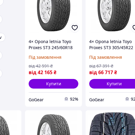
v
4× Opona letnia Toyo
4× Opona letnia Toyo
Proxes ST3 245/60R18
Proxes ST3 305/45R22
105 V (на Замовлення)
118 V wzmocnienie XL
Під замовлення
Під замовлення
(на Замовлення)
від
42 591
₴
від
67 391
₴
від
42 165
₴
від
66 717
₴
Купити
Купити
92%
9
GoGear
GoGear