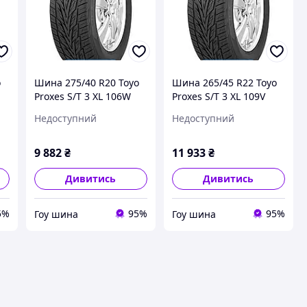
o
Шина 275/40 R20 Toyo
Шина 265/45 R22 Toyo
Proxes S/T 3 XL 106W
Proxes S/T 3 XL 109V
Недоступний
Недоступний
9 882
₴
11 933
₴
Дивитись
Дивитись
5%
95%
95%
Гоу шина
Гоу шина