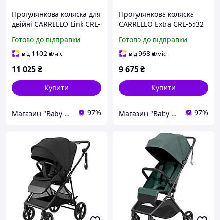
Прогулянкова коляска для
Прогулянкова коляска
двійні CARRELLO Link CRL-
CARRELLO Extra CRL-5532
6533 Cliff Grey
Malachite Green з
Готово до відправки
Готово до відправки
реверсивним блоком та
карбоновою рамою до 22
1102
968
від
₴
/міс
від
₴
/міс
кг
11 025
₴
9 675
₴
Купити
Купити
97%
97%
Магазин "Baby Comfort"
Магазин "Baby Comfort"