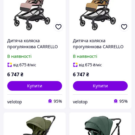
Дитяча коляска
Дитяча коляска
прогулянкова CARRELLO
прогулянкова CARRELLO
Evo (CRL-5533 Vibrant Pink)
Evo (CRL-5533 Medallion
В наявності
В наявності
складна
Beige) складна
675
675
від
₴
/міс
від
₴
/міс
6 747
₴
6 747
₴
Купити
Купити
95%
95%
velotop
velotop