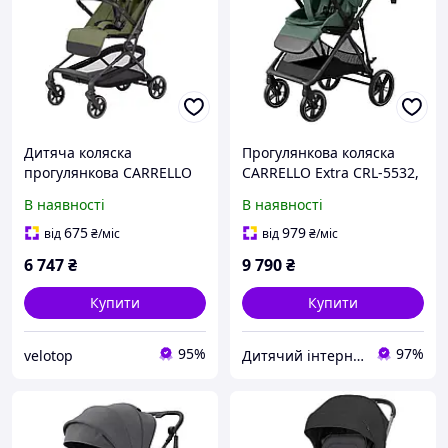
Дитяча коляска
Прогулянкова коляска
прогулянкова CARRELLO
CARRELLO Extra CRL-5532,
Evo (CRL-5533 Shamrock
Malachite Green
В наявності
В наявності
Green) складана
675
979
від
₴
/міс
від
₴
/міс
6 747
₴
9 790
₴
Купити
Купити
95%
97%
velotop
Дитячий інтернет-магазин "Lolly Dolly"