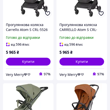
Прогулянкова коляска
Прогулянкова коляска
Carrello Atom S CRL-5526
CARRELLO Atom S CRL-
Antique Green,
5526 Blossom Pink /1/
Готово до відправки
Готово до відправки
автоматичне складання,
вага 7,5 кг
596
596
від
₴
/міс
від
₴
/міс
5 965
₴
5 965
₴
Купити
Купити
97%
97%
Very Merry💙💛
Very Merry💙💛