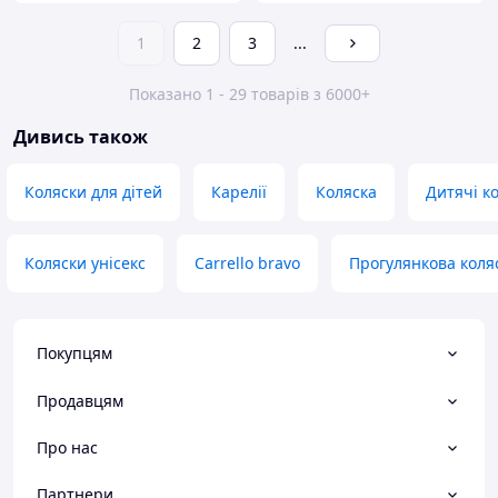
1
2
3
...
Показано 1 - 29 товарів з 6000+
Дивись також
Коляски для дітей
Карелії
Коляска
Дитячі к
Коляски унісекс
Carrello bravo
Прогулянкова коля
Покупцям
Продавцям
Про нас
Партнери