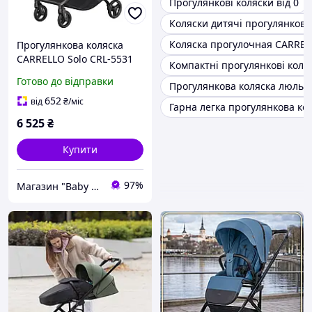
Прогулянкові коляски від 0
Коляски дитячі прогулянкові
Коляска прогулочная CARREL
Прогулянкова коляска
CARRELLO Solo CRL-5531
Компактні прогулянкові коля
Spring Beige ультралегка
Готово до відправки
Прогулянкова коляска люльк
з карбоновою рамою
652
від
₴
/міс
Гарна легка прогулянкова ко
6 525
₴
Купити
97%
Магазин "Baby Comfort"