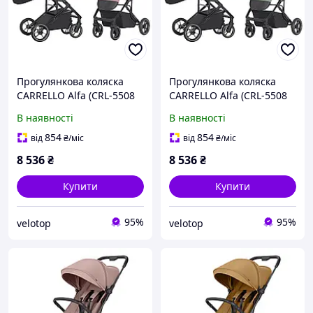
Прогулянкова коляска
Прогулянкова коляска
CARRELLO Alfa (CRL-5508
CARRELLO Alfa (CRL-5508
BF Rouge Pink)
BF Sea Green)
В наявності
В наявності
854
854
від
₴
/міс
від
₴
/міс
8 536
₴
8 536
₴
Купити
Купити
95%
95%
velotop
velotop