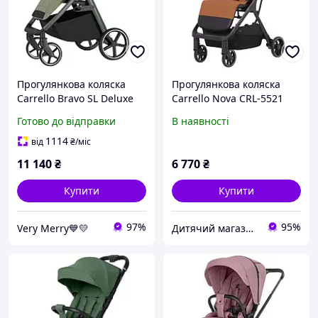
Прогулянкова коляска
Прогулянкова коляска
Carrello Bravo SL Deluxe
Carrello Nova CRL-5521
CRL-5520 Mosaic Green |
Tangelo Orange
Готово до відправки
В наявності
Регульована ручка, гумові
колеса, накидка, 2025
1114
від
₴
/міс
11 140
₴
6 770
₴
Купити
Купити
97%
95%
Very Merry💙💛
Дитячий магазин "Плюшевий Зайка"