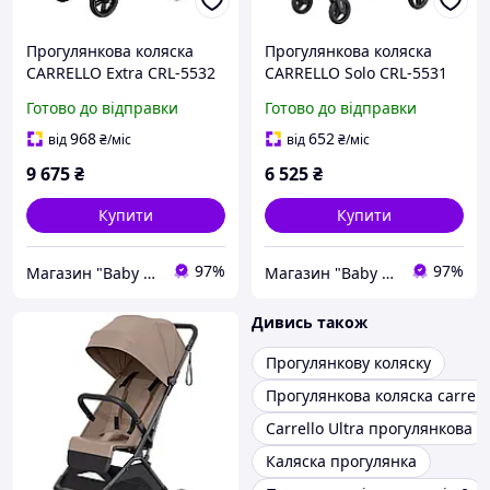
Прогулянкова коляска
Прогулянкова коляска
CARRELLO Extra CRL-5532
CARRELLO Solo CRL-5531
Forest Black з
Malachite Green
Готово до відправки
Готово до відправки
реверсивним блоком та
ультралегка з
карбоновою рамою до 22
карбоновою рамою
968
652
від
₴
/міс
від
₴
/міс
кг
9 675
₴
6 525
₴
Купити
Купити
97%
97%
Магазин "Baby Comfort"
Магазин "Baby Comfort"
Дивись також
Прогулянкову коляску
Прогулянкова коляска carrello
Carrello Ultra прогулянкова
Каляска прогулянка