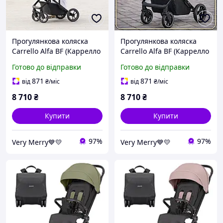
Прогулянкова коляска
Прогулянкова коляска
Carrello Alfa BF (Каррелло
Carrello Alfa BF (Каррелло
Альфа) CRL-5508 Sea
Альфа) CRL-5508 Indigo
Готово до відправки
Готово до відправки
Green (зелений колір)
Blue (синій колір)
871
871
від
₴
/міс
від
₴
/міс
8 710
₴
8 710
₴
Купити
Купити
97%
97%
Very Merry💙💛
Very Merry💙💛