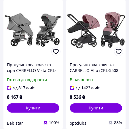
Прогулянкова коляска
Прогулянкова коляска
сіра CARRELLO Vista CRL-
CARRELLO Alfa (CRL-5508
8505 Steel Grey
BF Rouge Pink)
Готово до відправки
В наявності
817
1423
від
₴
/міс
від
₴
/міс
8 167
₴
8 536
₴
Купити
Купити
100%
88%
Bebistar
optclubs