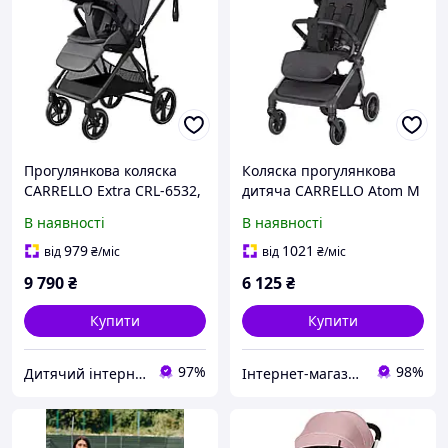
Прогулянкова коляска
Коляска прогулянкова
CARRELLO Extra CRL-6532,
дитяча CARRELLO Atom M
Chrome Grey
CRL-5527 , Diamond Black-
В наявності
В наявності
чорний
979
1021
від
₴
/міс
від
₴
/міс
9 790
₴
6 125
₴
Купити
Купити
97%
98%
Дитячий інтернет-магазин "Lolly Dolly"
Інтернет-магазин "Капітоша"