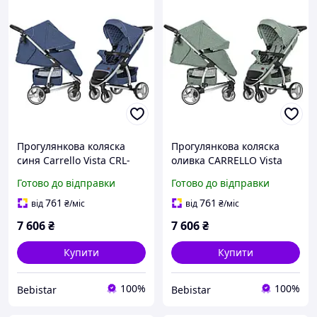
Прогулянкова коляска
Прогулянкова коляска
синя Carrello Vista CRL-
оливка CARRELLO Vista
8505 Denim Blue
CRL-8505 Olive Green
Готово до відправки
Готово до відправки
761
761
від
₴
/міс
від
₴
/міс
7 606
₴
7 606
₴
Купити
Купити
100%
100%
Bebistar
Bebistar