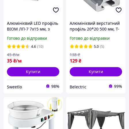
Алюмінієвий LED профіль
Алюмінієвий верстатний
BIOM ЛП-7 7х15 мм, з
профіль 20*20 500 мм, T-
розсіювачем,
Slot
Готово до відправки
Готово до відправки
анодований, накладний,
для LED стрічки, довжина
4.6
(10)
5.0
(5)
2 м
45
₴/м
138
₴
35
₴/м
129
₴
Купити
Купити
98%
99%
Sweetlo
Belectric