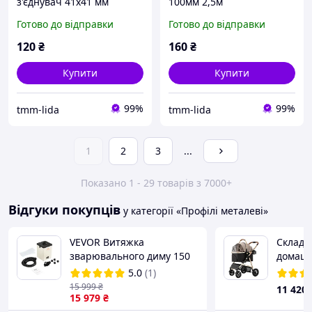
з'єднувач 41х41 мм
100мм 2,5м
Готово до відправки
Готово до відправки
120
₴
160
₴
Купити
Купити
99%
99%
tmm-lida
tmm-lida
1
2
3
...
Показано 1 - 29 товарів з 7000+
Відгуки покупців
у категорії «Профілі металеві»
VEVOR Витяжка
Cкладн
зварювального диму 150
домашн
Вт Витяжка
5.0
(1)
зварювального диму 332
15 999
₴
11 420
м³/год Міні настільний
15 979
₴
поглинач диму