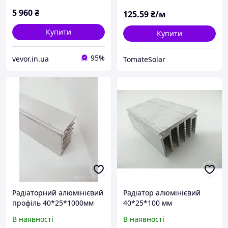
6044916
5 960
₴
125
.59
₴/м
Купити
Купити
95%
vevor.in.ua
TomateSolar
Радіаторний алюмінієвий
Радіатор алюмінієвий
профіль 40*25*1000мм
40*25*100 мм
В наявності
В наявності