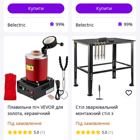
Купити
Купити
99%
99%
Belectric
Belectric
Плавильна піч VEVOR для
Стіл зварювальний
золота, керамічний
монтажний стіл з
тигель, 3 кг, 1350 Вт,
монтажними отворами
Під замовлення
Під замовлення
червоний, цифровий,
914,4х609,4х784,8мм
1150 773294
Vevor 716356
5.0
(1)
5.0
(1)