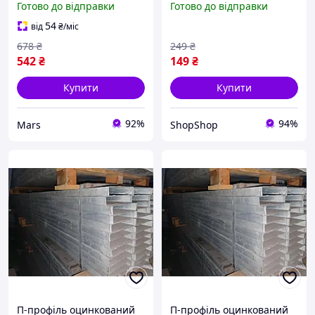
Готово до відправки
Готово до відправки
3метри
54
від
₴
/міс
678
₴
249
₴
542
₴
149
₴
Купити
Купити
92%
94%
Mars
ShopShop
П-профіль оцинкований
П-профіль оцинкований