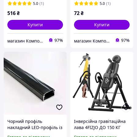
5.0
(1)
5.0
(1)
516
₴
72
₴
Купити
Купити
97%
97%
магазин Компонент
магазин Компонент
Чорний профіль
Інверсійна гравітаційна
накладний LED-профіль із
лава 4FIZJO ДО 150 КГ
чорним розсіювачем LPV-