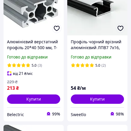
Алюмінієвий верстатний
Профіль чорний врізний
профіль 20*40 500 мм, T-
алюмінієвий ЛПВ7 7х16,
Slot
анодований з
Готово до відправки
Готово до відправки
розсіювачем
5.0
(3)
5.0
(2)
21
від
₴
/міс
229
₴
213
₴
54
₴/м
Купити
Купити
99%
98%
Belectric
Sweetlo