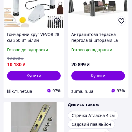
Гончарний круг VEVOR 28
Антрацитова терасна
см 350 Вт Білий
пергола зі шторами La
електричний гончарний
Palma 3x4 Garden Point
Готово до відправки
Готово до відправки
круг з ножною педаллю,
міні-гончарний круг зі
10 200
₴
10 180
₴
20 899
₴
Купити
Купити
97%
93%
klik71.net.ua
zuma.in.ua
Дивись також
Стрічка Атласна 4 см
Садовий павільйон