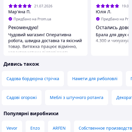
21.07.2026
19.07
Мар'яна П.
Юлія Л.
Придбано на Prom.ua
Придбано на Pro
Рекомендую!
Остались дово
Чудовий магазин! Оперативна
Брала для двух с
робота, швидка доставка та якісний
4.300 и чихуахуа 
товар. Витяжка працює відмінно,
характеристики відповідають
заявленим. Рекомендую продавця
Дивись також
як чесного та надійного!
Садова бордюрна стрічка
Намети для риболовлі
Садові огорожі
Меблі з штучного ротанга
Декора
Популярні виробники
Vevor
Enzo
ARFEN
Собственное производст