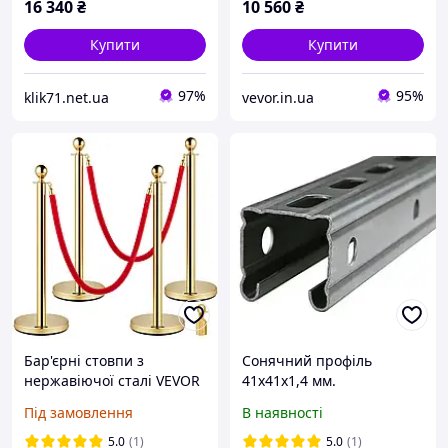
16 340
₴
10 560
₴
Купити
Купити
97%
95%
klik71.net.ua
vevor.in.ua
Бар'єрні стовпи з
Сонячний профіль
нержавіючої сталі VEVOR
41х41х1,4 мм.
з мотузкою, 2 червоні
оцинкований
Під замовлення
В наявності
оксамитові мотузки,
золота колона, 4 шт.
5.0
(1)
5.0
(1)