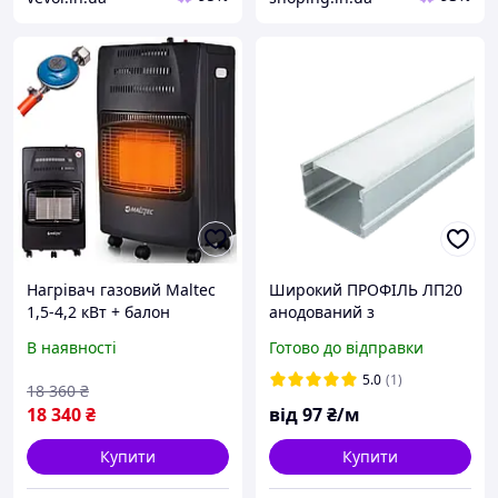
Нагрівач газовий Maltec
Широкий ПРОФІЛЬ ЛП20
1,5-4,2 кВт + балон
анодований з
розсіювачем (200х20х30),
В наявності
Готово до відправки
м
5.0
(1)
18 360
₴
18 340
₴
від
97
₴/м
Купити
Купити