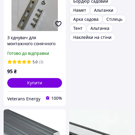
Бордюр садовий
Намет
Альтанки
Арка садова
Стілець
Тент
Альтанка
Наклейки на стіни
З єднувач для
монтажного сонячного
профілю 41х21-
Готово до відправки
41х41(рейка 16х34х300
мм) з кріпленням М10 (4
5.0
(3)
болти + 4 гайки)
95
₴
Купити
100%
Veterans Energy