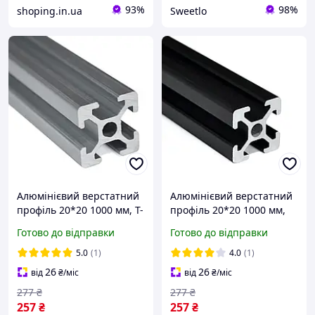
93%
98%
shoping.in.ua
Sweetlo
Алюмінієвий верстатний
Алюмінієвий верстатний
профіль 20*20 1000 мм, T-
профіль 20*20 1000 мм,
Slot
Чорний, T-Slot
Готово до відправки
Готово до відправки
5.0
(1)
4.0
(1)
26
26
від
₴
/міс
від
₴
/міс
277
₴
277
₴
257
₴
257
₴