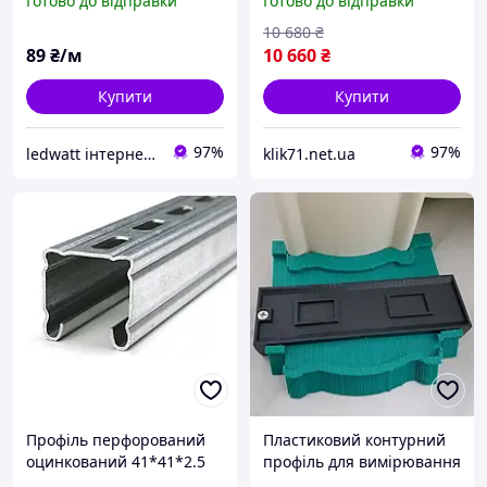
Готово до відправки
Готово до відправки
7В (за 1 м) Вод.59668
10 680
₴
89
₴/м
10 660
₴
Купити
Купити
97%
97%
ledwatt інтернет-магазин світлодіодного освітлення
klik71.net.ua
Профіль перфорований
Пластиковий контурний
оцинкований 41*41*2.5
профіль для вимірювання
довжина 1 профілю
нерівностей (Синій)