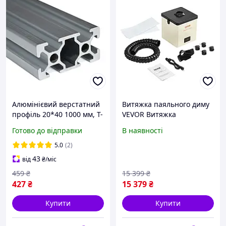
Алюмінієвий верстатний
Витяжка паяльного диму
профіль 20*40 1000 мм, T-
VEVOR Витяжка
Slot
зварювального диму 100
Готово до відправки
В наявності
Вт 240 м³/год Міні-
настільна витяжка
5.0
(2)
паяльного дим
43
від
₴
/міс
459
₴
15 399
₴
427
₴
15 379
₴
Купити
Купити