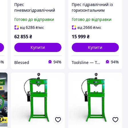
Прес
Прес гідравлічний із
пневмогідравлічний
горизонтальним
50т GTM TY50001 з
насосом 20 т з
Готово до відправки
Готово до відправки
манометром (32774)
манометром Profline
97370
6286
2666
від
₴
/міс
від
₴
/міс
62 855
₴
15 999
₴
Купити
Купити
4%
94%
94%
Blessed
Toolsline — Твоя лінія інструменту