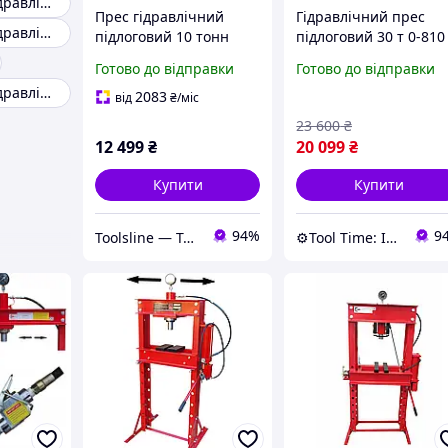
Прес пневмогідравлічний 30т
Прес гідравлічний
Гідравлічний прес
Прес пневмогідравлічний 20т
підлоговий 10 тонн
підлоговий 30 т 0-810
Profline 97360
мм Helper HP - 1056
Готово до відправки
Готово до відправки
вертикальні
Прес пневмогідравлічний 40т
гідропреси для
2083
від
₴
/міс
автосервісу прес на
23 600
₴
гідравліці
12 499
₴
20 099
₴
Купити
Купити
94%
9
Toolsline — Твоя лінія інструменту
⚙️Tool Time: Інструменти для будь-яких завдань!