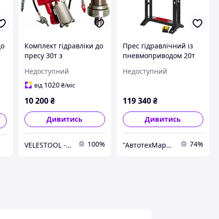
до
Комплект гідравліки до
Прес гідравлічний із
пресу 30т з
пневмоприводом 20т
пневмоприводом
MEGA PRD20NFG
Недоступний
Недоступний
CARMAX
1020
від
₴
/міс
10 200
₴
119 340
₴
Дивитись
Дивитись
100%
74%
VELESTOOL - інтернет-магазин інструментів та обладнання
"АвтотехМаркет" - Обладнання та інструменти для СТО