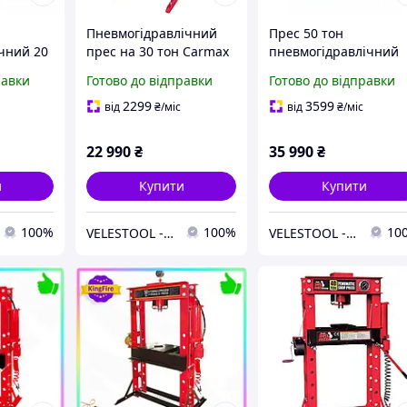
Пневмогідравлічний
Прес 50 тон
чний 20
прес на 30 тон Carmax
пневмогідравлічний
Гідропневматичний
Прес
равки
Готово до відправки
Готово до відправки
ічний 20
прес 30т
гідропневматичний
підлоговий 50т
2299
3599
від
₴
/міс
від
₴
/міс
22 990
₴
35 990
₴
и
Купити
Купити
100%
100%
10
VELESTOOL - інтернет-магазин інструментів та обладнання
VELESTOOL - інтернет-магазин інструментів та обладнання