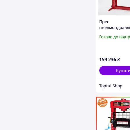
Прес
пневмогідравл
75т Torin TY75
Готово до відп
підлоговий з л
та педаллю
159 236
₴
Купит
Toptul Shop