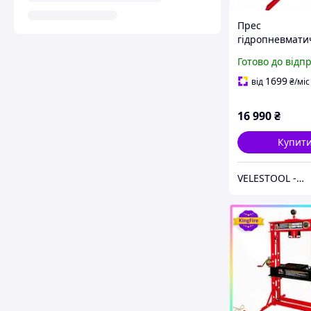
Прес
гідропневмати
тон Прес
Готово до відп
пневмогідравл
тон
1699
від
₴
/міс
16 990
₴
Купит
VELESTOOL - інтернет-магазин інструментів та обладнання