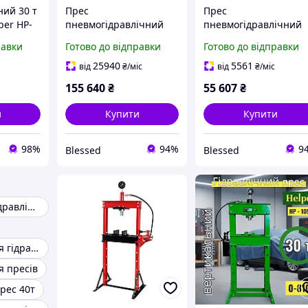
ний 30 т
Прес
Прес
per HP-
пневмогідравлічний
пневмогідравлічний
 СТО
75т GTM TY75021 з
40т GTM TY40002 з
равки
Готово до відправки
Готово до відправки
манометром (32938)
манометром (32773)
25940
5561
від
₴
/міс
від
₴
/міс
рес з
155 640
₴
55 607
₴
ом
и
Купити
Купити
98%
94%
9
Blessed
Blessed
Прес пневмогідравлічний
Запчастини для гідравлічного преса
я пресів
рес 40т