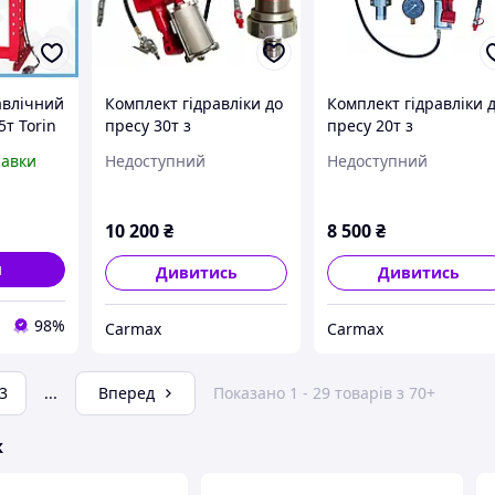
авлічний
Комплект гідравліки до
Комплект гідравліки 
т Torin
пресу 30т з
пресу 20т з
механіків
пневмоприводом
пневмоприводом
равки
Недоступний
Недоступний
CARMAX
CARMAX
талей
10 200
₴
8 500
₴
и
Дивитись
Дивитись
98%
Carmax
Carmax
3
...
Вперед
Показано 1 - 29 товарів з 70+
ж