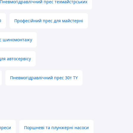
Пневмогідравлічний прес техмайстрських
О
Професійний прес для майстерні
ес шиномонтажу
для автосервісу
Пневмогідравлічний прес 30т TY
 преси
Поршневі та плунжерні насоси