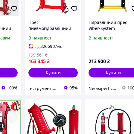
Прес
Гідравлічний прес
ічний
пневмогідравлічний
Viber-System
021
75т GTM TY75021 з
WP100PRK, 100 т
равки
В наявності
В наявності
ебідкою
манометром (32938)
TEX25
32669
від
₴
/міс
199 561
₴
163 345
₴
213 900
₴
и
Купити
Купити
100%
95%
10
Інструмент Маркет 777
Neoexpert.com.ua