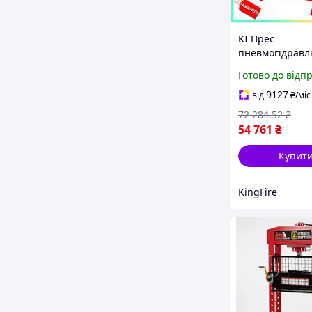
KI Прес
пневмогідравл
40т TORIN Feel
Готово до відп
для ремонту та
пресування де
9127
від
₴
/міс
потужний гідр
72 284
.52
₴
інструме FIR41
54 761
₴
Купит
KingFire