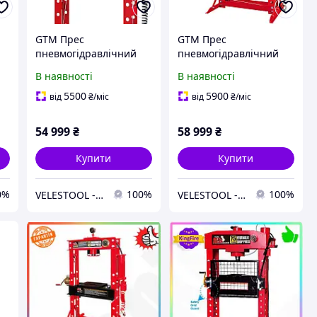
GTM Прес
GTM Прес
пневмогідравлічний
пневмогідравлічний
40т
50т
В наявності
В наявності
5500
5900
від
₴
/міс
від
₴
/міс
54 999
₴
58 999
₴
Купити
Купити
0%
100%
100%
VELESTOOL - інтернет-магазин інструментів та обладнання
VELESTOOL - інтернет-магазин інструментів та обладнання