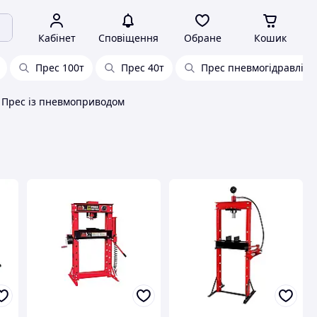
Кабінет
Сповіщення
Обране
Кошик
Прес 100т
Прес 40т
Прес пневмогідравлічн
Прес із пневмоприводом