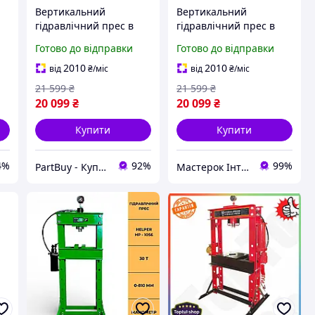
Вертикальний
Вертикальний
гідравлічний прес в
гідравлічний прес в
автосервіс 30 т 0-810
автосервіс 30 т 0-810
Готово до відправки
Готово до відправки
мм Helper HP - 1056
мм Helper HP - 1056
пресувальний
пресувальний
2010
2010
від
₴
/міс
від
₴
/міс
підлоговий верстат на
підлоговий верстат на
21 599
₴
21 599
₴
гідравліці на СТО
гідравліці на СТО
20 099
₴
20 099
₴
Купити
Купити
4%
92%
99%
PartBuy - Купуй частинами
Мастерок Інтернет магазин для кожного