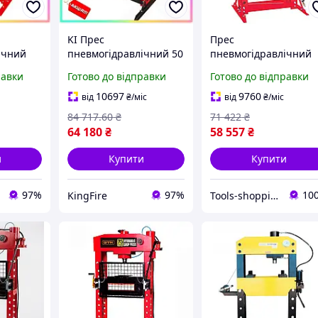
KI Прес
Прес
ічний
пневмогідравлічний 50
пневмогідравлічний
 Happy
тонн Feel Happy TORIN
40т GTM TY40002 з
равки
Готово до відправки
Готово до відправки
для СТО та автосервісів
манометром (32773)
талей
пресування
10697
9760
від
₴
/міс
від
₴
/міс
авлічний
підшипників та втулок
84 717
.60
₴
71 422
₴
_R
FIR41_R
64 180
₴
58 557
₴
и
Купити
Купити
97%
97%
10
KingFire
Tools-shopping