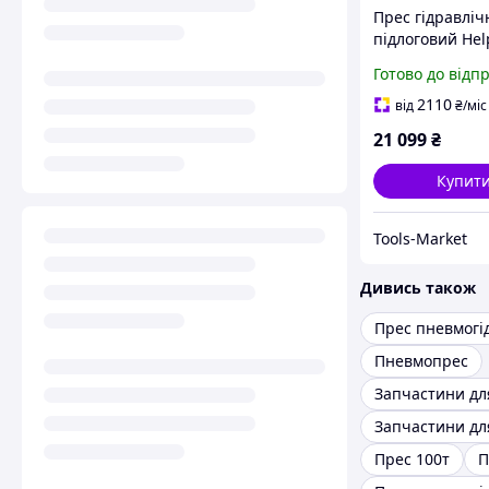
Прес гідравліч
підлоговий Hel
1056 прес для
Готово до відп
автосервісу
вертикальний
2110
від
₴
/міс
гідравлічний п
21 099
₴
пневмопривод
Купит
Tools-Market
Дивись також
Пневмопрес
Запчастини дл
Прес 100т
П