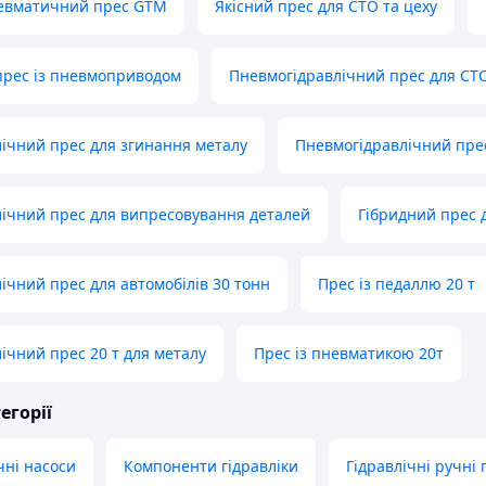
евматичний прес GTM
Якісний прес для СТО та цеху
прес із пневмоприводом
Пневмогідравлічний прес для СТ
ічний прес для згинання металу
Пневмогідравлічний пр
ічний прес для випресовування деталей
Гібридний прес 
ічний прес для автомобілів 30 тонн
Прес із педаллю 20 т
ічний прес 20 т для металу
Прес із пневматикою 20т
егорії
чні насоси
Компоненти гідравліки
Гідравлічні ручні