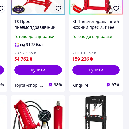
TS Прес
KI Пневмогідравлічний
пневмогідравлічний
ножний прес 75т Feel
40т TORIN для Extra
Happy Torin для
Готово до відправки
Готово до відправки
Line пресування
механіків та
деталей та
спеціалістів з ремонту
9127
від
₴
/міс
підшипників
прес для опресува
73 927
.35
₴
210 191
.52
₴
випресовування втулок
FIR41_R
54 762
₴
159 236
₴
SHT55_Q
Купити
Купити
0%
98%
97%
Toptul-shop інтернет магазин
KingFire