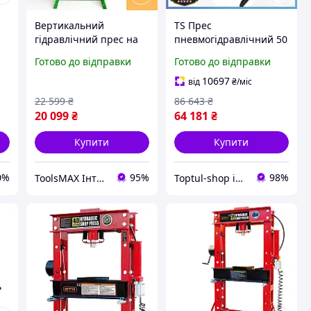
Вертикальний
TS Прес
гідравлічний прес на
пневмогідравлічний 50
СТО 30 т 0-810 мм
тонн TORIN Extra Line
Готово до відправки
Готово до відправки
Helper HP - 1056
для СТО пресування
сервісний гідропрес
деталей та
10697
від
₴
/міс
верстат для
запресування
22 599
₴
86 643
₴
пресування в
підшипників SHT55_Q
20 099
₴
64 181
₴
автосервіс
Купити
Купити
0%
95%
98%
ToolsMAX Інтернет-магазин на максимум
Toptul-shop інтернет магазин