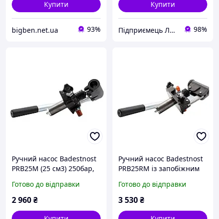
Купити
Купити
93%
98%
bigben.net.ua
Підприємець Леонід Яцюк
Ручний насос Badestnost
Ручний насос Badestnost
PRB25M (25 см3) 250бар,
PRB25RM із запобіжним
односторонній без
клапаном (25 см3) 250бар,
Готово до відправки
Готово до відправки
клапану
односторонній
2 960
₴
3 530
₴
Купити
Купити