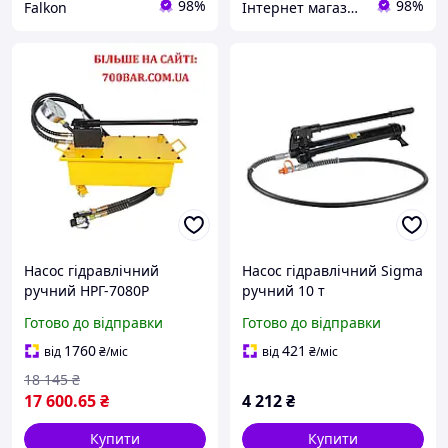
98%
98%
Falkon
Інтернет магазин " Korvet "
Насос гідравлічний
Насос гідравлічний Sigma
ручний НРГ-7080Р
ручний 10 т
двопоточний (700 бар, 70
Готово до відправки
Готово до відправки
мПа)
1760
421
від
₴
/міс
від
₴
/міс
18 145
₴
17 600
.65
₴
4 212
₴
Купити
Купити