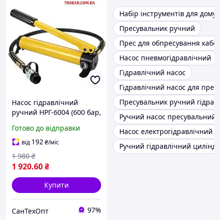
Набір інструментів для дому
Пресувальник ручний
Прес для обпресування кабе
Насос пневмогідравлічний
Гідравлічний насос
Гідравлічний насос для прес
Пресувальник ручний гідрав
Насос гідравлічний
ручний НРГ-6004 (600 бар,
Ручний насос пресувальний
60 мПа)
Готово до відправки
Насос електрогідравлічний
192
від
₴
/міс
Ручний гідравлічний цилінд
1 980
₴
1 920
.60
₴
Купити
97%
СанТехОпт