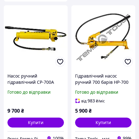
Насос ручний
Гідравлічний насос
гідравлічний CP-700А
ручний 700 барів HP-700
для преса
Готово до відправки
Готово до відправки
983
від
₴
/міс
9 700
₴
5 900
₴
Купити
Купити
100%
99%
Press Forma Rivne (www.press-forma.com.ua)
Tema Tools - магазин електромонтажної продукції