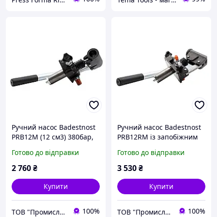
Ручний насос Badestnost
Ручний насос Badestnost
PRB12M (12 см3) 380бар,
PRB12RM із запобіжним
односторонній, без
клапаном (12 см3) 380бар,
Готово до відправки
Готово до відправки
клапана
однонаправлений
2 760
₴
3 530
₴
Купити
Купити
100%
100%
ТОВ "Промислова Гідравліка"
ТОВ "Промислова Гідравліка"