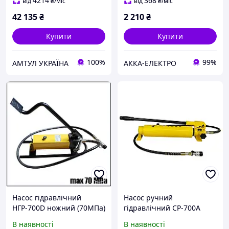
4214
368
від
₴
/міс
від
₴
/міс
42 135
₴
2 210
₴
Купити
Купити
100%
99%
АМТУЛ УКРАЇНА
АККА-ЕЛЕКТРО
Насос гідравлічний
Насос ручний
НГР-700D ножний (70МПа)
гідравлічний CP-700А
В наявності
В наявності