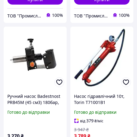
100%
100%
ТОВ "Промислова Гідравліка"
ТОВ "Промислова Гідравліка"
Ручний насос Badestnost
Насос гідравлічний 10т,
PRB45M (45 см3) 180бар,
Torin T71001B1
односторонній, без
Готово до відправки
Готово до відправки
клапану
379
від
₴
/міс
3 947
₴
3 270
₴
3 789
₴