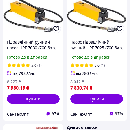
Гідравлічний ручний
Насос гідравлічний
насос НРГ-7030 (700 бар,
ручний НРГ-7025 (700 бар,
70 мПа)
70 мПа)
Готово до відправки
Готово до відправки
5.0
(1)
5.0
(1)
798
780
від
₴
/міс
від
₴
/міс
8 227
₴
8 042
₴
7 980
.19
₴
7 800
.74
₴
Купити
Купити
97%
97%
СанТехОпт
СанТехОпт
Дивись також