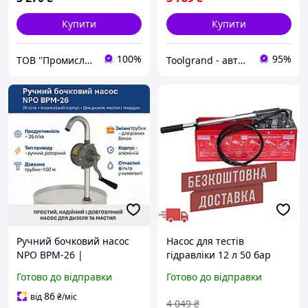
Купити
Купити
100%
95%
ТОВ "Промислова Гідравліка"
Toolgrand - автосервісне обладнання та інструмент
Ручний бочковий насос
Насос для тестів
NPO BPM-26 |
гідравліки 12 л 50 бар
Алюмінієвий корпус 26 л/
Kraft&Dele KD10478
Готово до відправки
Готово до відправки
хв для дизеля, мастил і
ручний опресувальний
технічних рідин
насос
86
від
₴
/міс
4 049
₴