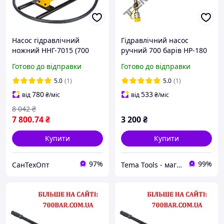
Насос гідравлічний
Гідравлічний насос
ножний ННГ-7015 (700
ручний 700 барів HP-180
бар, 70 мПа)
для преса
Готово до відправки
Готово до відправки
5.0
(1)
5.0
(1)
780
533
від
₴
/міс
від
₴
/міс
8 042
₴
7 800
.74
₴
3 200
₴
Купити
Купити
97%
99%
СанТехОпт
Tema Tools - магазин електромонтажної продукції