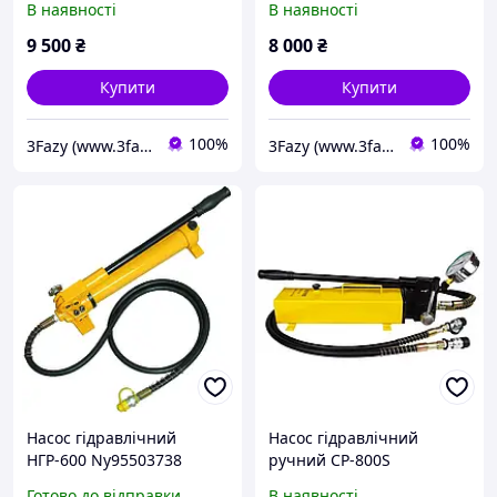
В наявності
В наявності
9 500
₴
8 000
₴
Купити
Купити
100%
100%
3Fazy (www.3fazy.com.ua)
3Fazy (www.3fazy.com.ua)
Насос гідравлічний
Насос гідравлічний
НГР-600 Ny95503738
ручний CP-800S
двохпоточний (700 бар,
Готово до відправки
В наявності