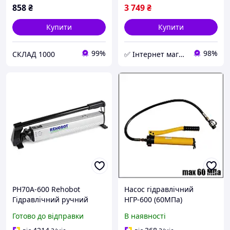
858
₴
3 749
₴
Купити
Купити
99%
98%
СКЛАД 1000
✅ Інтернет магазин ➤ BOX TOOLS
PH70A-600 Rehobot
Насос гідравлічний
Гідравлічний ручний
НГР-600 (60МПа)
насос 700 барів
Готово до відправки
В наявності