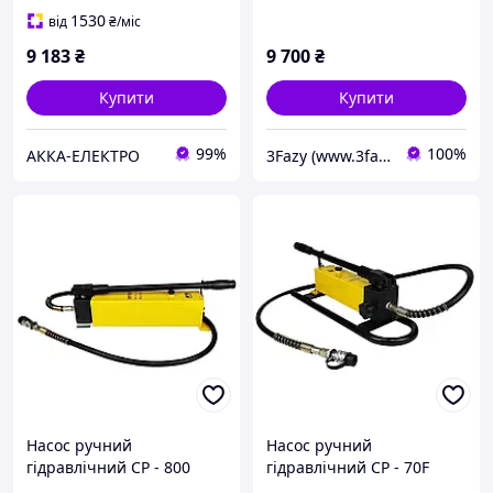
1530
від
₴
/міс
9 183
₴
9 700
₴
Купити
Купити
99%
100%
АККА-ЕЛЕКТРО
3Fazy (www.3fazy.com.ua)
Насос ручний
Насос ручний
гідравлічний CP - 800
гідравлічний CP - 70F