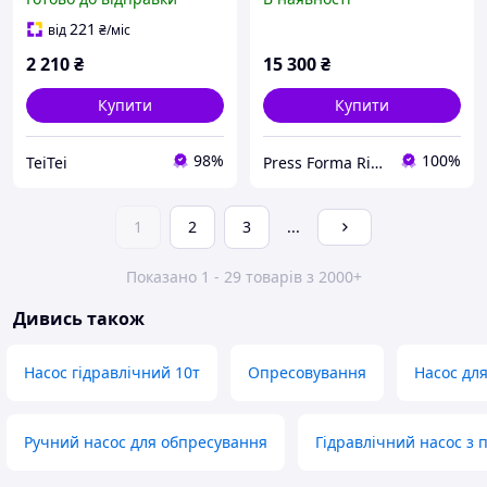
70 мПа)
221
від
₴
/міс
2 210
₴
15 300
₴
Купити
Купити
98%
100%
TeiTei
Press Forma Rivne (www.press-forma.com.ua)
1
2
3
...
Показано 1 - 29 товарів з 2000+
Дивись також
Насос гідравлічний 10т
Опресовування
Насос дл
Ручний насос для обпресування
Гідравлічний насос з