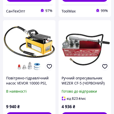
97%
99%
СанТехОпт
ToolMax
Повітряно-гідравлічний
Ручний опресувальник
насос VEVOR 10000 PSI,
WEZER CF-5 (ЧЕРВОНИЙ)
Пневматичний ножний
50 bar (12л) {1}
В наявності
Готово до відправки
насос з масляним
шлангом 2 м PP 43100
823
від
₴
/міс
9 940
₴
4 936
₴