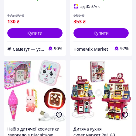
предметів у
підіймання предметів
важкодоступних місцях
GEKO
35
від
₴
/міс
172
.90
₴
565
₴
130
₴
353
₴
Купити
Купити
90%
97%
🌟 СамеТут — усе, що потрібно, в одному місці 🌟
HomeMix Market
Набір дитячої косметики
Дитяча кухня
дзеркало з підсвіткою
супермаркет 2в1 83