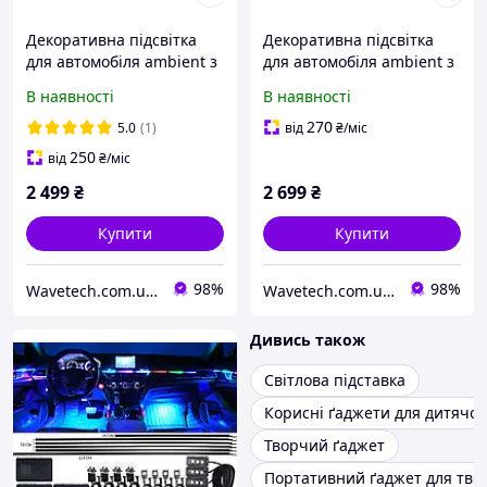
Декоративна підсвітка
Декоративна підсвітка
для автомобіля ambient з
для автомобіля ambient з
мобільним додатком 10
мобільним додатком 14
В наявності
В наявності
предметів
предметів
270
5.0
(1)
від
₴
/міс
250
від
₴
/міс
2 499
₴
2 699
₴
Купити
Купити
98%
98%
Wavetech.com.ua - Інтернет магазин корисних покупок
Wavetech.com.ua - Інтернет магазин корисних покупок
Дивись також
Світлова підставка
Корисні ґаджети для дитячої
Творчий ґаджет
Портативний ґаджет для тво