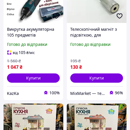
Викрутка акумуляторна
Телескопічний магніт з
105 предметів
підсвіткою, для
електровикрутка з
вилучення предметів у
Готово до відправки
Готово до відправки
регулюванням
важкодоступних місцях
потужності підсвідка
105
від
₴
/міс
пластиковий кейс для
1 560
₴
195
₴
зберігання (Type-C)
1 047
₴
130
₴
Купити
Купити
100%
96%
KazKa
MixMarket — територія низьких цін!💝🎁