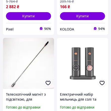
5 764
₴
209
.16
₴
2 882
₴
166
₴
Купити
Купити
96%
94%
Pixel
KOLODA
Телескопічний магніт з
Електричний набір
підсвіткою, для
мельниць для солі та
вилучення предметів з
перцю з LED-
Готово до відправки
Готово до відправки
важкодоступних місць у
підсвічуванням на