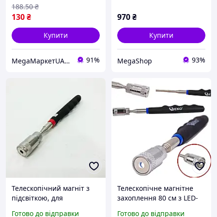
домашніх умовах
підставці, 2 предмети,
188
.50
₴
регульований помол
130
₴
970
₴
Купити
Купити
91%
93%
MegaМаркетUA — твоє замовлення вже в дорозі 🚚📦✨
MegaShop
Телескопічний магніт з
Телескопічне магнітне
підсвіткою, для
захоплення 80 см з LED-
вилучення дрібних
підсвіткою для
Готово до відправки
Готово до відправки