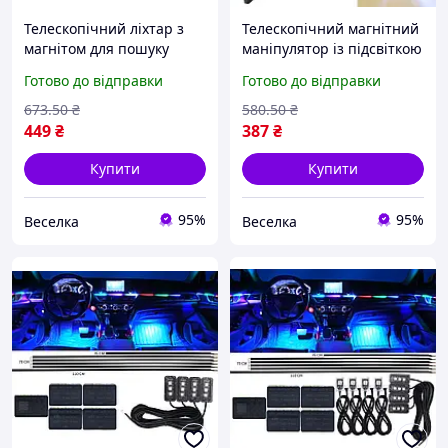
Телескопічний ліхтар з
Телескопічний магнітний
магнітом для пошуку
маніпулятор із підсвіткою
металевих предметів 680
для вилучення металевих
Готово до відправки
Готово до відправки
мм LED підсвітка SPICY
предметів із важких місць
FLAME
673
.50
₴
580
.50
₴
449
₴
387
₴
Купити
Купити
95%
95%
Веселка
Веселка