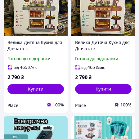
Велика Дитяча Кухня для
Велика Дитяча Кухня для
Дівчата з
Дівчата з
парогенератором, Водою,
парогенератором, Водою,
Готово до відправки
Готово до відправки
Підсвіткою 42 Предмета
Підсвіткою 42 Предмета
465
465
від
₴
/міс
від
₴
/міс
2 790
₴
2 790
₴
Купити
Купити
100%
100%
Place
Place