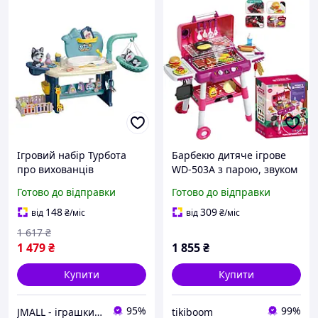
Ігровий набір Турбота
Барбекю дитяче ігрове
про вихованців
WD-503A з парою, звуком
Підсвічування Мелодії з
і підсвіткою, 31 предмет,
Готово до відправки
Готово до відправки
Собачкою 75 предметів
дитячі ігрові набори
148
309
від
₴
/міс
від
₴
/міс
1 617
₴
1 479
₴
1 855
₴
Купити
Купити
95%
99%
JMALL - іграшки та товари для детей
tikiboom