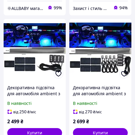
99%
94%
🌞ALLBABY магазин товарів для дітей
Захист і стиль — в одному магазині
Декоративна підсвітка
Декоративна підсвітка
для автомобіля ambient з
для автомобіля ambient з
мобільним додатком 10
мобільним додатком 14
В наявності
В наявності
предметів
предметів
250
270
від
₴
/міс
від
₴
/міс
2 499
₴
2 699
₴
Купити
Купити