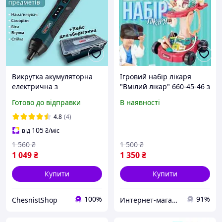
Викрутка акумуляторна
Ігровий набір лікаря
електрична з
"Вмілий лікар" 660-45-46 з
регулюванням
підсвіткою і звуком 17
Готово до відправки
В наявності
потужності 105 предметів
предметів 2 кольори
підсвічування кейс для
4.8
(4)
зберігання магнітна
105
від
₴
/міс
головка Type-C
1 560
₴
1 500
₴
1 049
₴
1 350
₴
Купити
Купити
100%
91%
ChesnistShop
Интернет-магазин Восторг Онлайн - товары для различных людей!