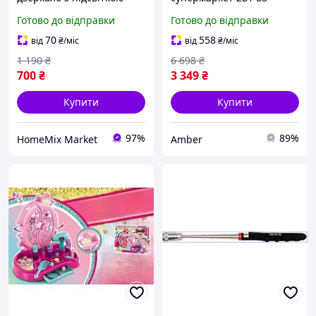
наклейки блиск для
предмети З водою та
Готово до відправки
Готово до відправки
дівчаток 5 предметів HM-
парою Ігровий магазин з
15213
підсвічуванням та звуком
70
558
від
₴
/міс
від
₴
/міс
З касою
1 190
₴
6 698
₴
700
₴
3 349
₴
Купити
Купити
97%
89%
HomeMix Market
Amber