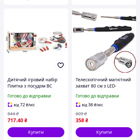
Дитячий ігровий набір
Телескопічний магнітний
Плитка з посудом BC
захват 80 см з LED-
9006, звук, підсвітка,
підсвіткою для
Готово до відправки
Готово до відправки
продукти
підіймання металевих
предметів GEKO HE0664
72
36
від
₴
/міс
від
₴
/міс
844
₴
609
₴
717
.40
₴
358
₴
Купити
Купити