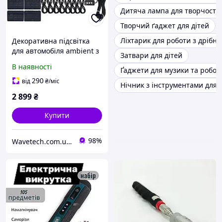
Дитяча лампа для творчості 
Творчий ґаджет для дітей
Ліхтарик для роботи з дрібн
Декоративна підсвітка
для автомобіля ambient з
Затвари для дітей
мобільним додатком 18
В наявності
Ґаджети для музики та робот
предметів
290
від
₴
/міс
Нічник з інструментами для 
2 899
₴
Купити
98%
Wavetech.com.ua - Інтернет магазин корисних покупок