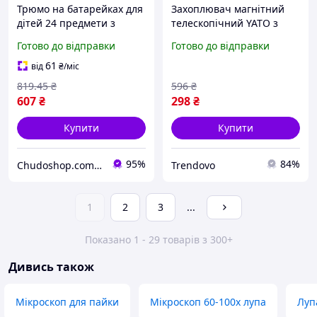
Трюмо на батарейках для
Захоплювач магнітний
дітей 24 предмети з
телескопічний YATO з
підсвіткою звук гребінець
LED-підсвіткою для
Готово до відправки
Готово до відправки
флакони фен іграшка для
пошуку металевих
маленьких модниць
предметів 190-800 мм
61
від
₴
/міс
819
.45
₴
596
₴
607
₴
298
₴
Купити
Купити
95%
84%
Chudoshop.com.ua
Trendovo
1
2
3
...
Показано 1 - 29 товарів з 300+
Дивись також
Мікроскоп для пайки
Мікроскоп 60-100x лупа
Луп