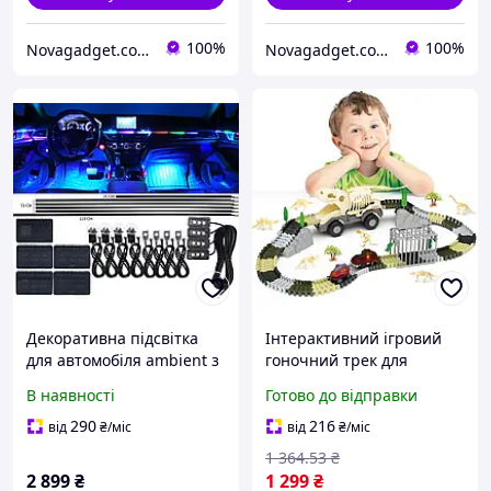
100%
100%
Novagadget.com.ua - сучасний інтернет-магазин техніки
Novagadget.com.ua - сучасний інтернет-магазин техніки
Декоративна підсвітка
Інтерактивний ігровий
для автомобіля ambient з
гоночний трек для
мобільним додатком 18
хлопчика Динопарк 143
В наявності
Готово до відправки
предметів
предметм машинки
фігурки динозаврів з
290
216
від
₴
/міс
від
₴
/міс
підсвічуванням
1 364
.53
₴
2 899
₴
1 299
₴