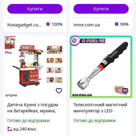
Купити
Купити
100%
99%
Novagadget.com.ua - сучасний інтернет-магазин техніки
imne.com.ua
Дитяча Кухня з посудом
Телескопічний магнітний
на батарейках, музика,
маніпулятор з LED-
підсвітка, тече вода, їжа
підсвіткою для вилучення
Готово до відправки
Готово до відправки
змінює колір 77
металевих предметів
предметів
240
від
₴
/міс