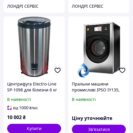
ЛОНДРІ СЕРВІС
ЛОНДРІ СЕРВІС
Центрифуга Electro-Line
Пральни машини
SP-1098 для білизни 6 кг
промислові IPSO IY135,
срібна
13-15 кг
В наявності
В наявності
1000
від
₴
/міс
10 002
₴
Ціну уточнюйте
Купити
Зв'язатися