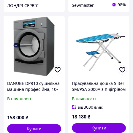
98%
Sewmaster
ЛОНДРІ СЕРВІС
DANUBE DPR10 сушильна
Прасувальна дошка Silter
машина професійна, 10-
SM/PSA 2000A з підігрівом
11 кг
і відсмоктуванням
В наявності
В наявності
3030
від
₴
/міс
18 180
₴
158 000
₴
Купити
Купити