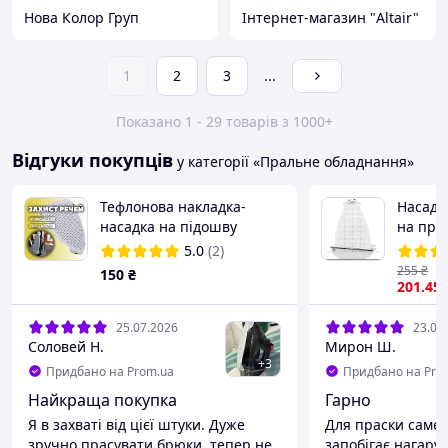
Нова Колор Груп
Інтернет-магазин "Altair"
1
2
3
...
Показано 1 - 29 товарів з 1000+
Відгуки покупців
у категорії «Пральне обладнання»
Тефлонова накладка-
Насадк
насадка на підошву
на пра
праски (універсальна)
універ
5.0
(2)
тканин 
255
₴
150
₴
201
.45
25.07.2026
23.06
Соловей Н.
Мирон Ш.
+
3
Придбано на Prom.ua
Придбано на Pro
Найкраща покупка
Гарно
Я в захваті від цієї штуки. Дуже
Для праски саме 
зручно прасувати брюки, тепер не
запобігає нагару