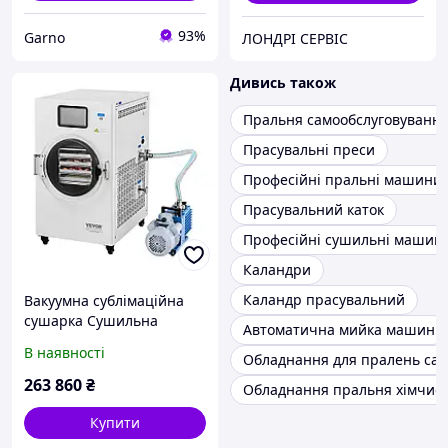
93%
Garno
ЛОНДРІ СЕРВІС
Дивись також
Пральня самообслуговуванн
Прасувальні преси
Професійні пральні машини
Прасувальний каток
Професійні сушильні машин
Каландри
Каландр прасувальний
Вакуумна сублімаційна
сушарка Сушильна
Автоматична мийка машин
машина для сублімації 4
В наявності
Обладнання для пралень сам
шари рослинного білого
кольору Vevor 412288
263 860
₴
Обладнання пральня хімчис
Купити