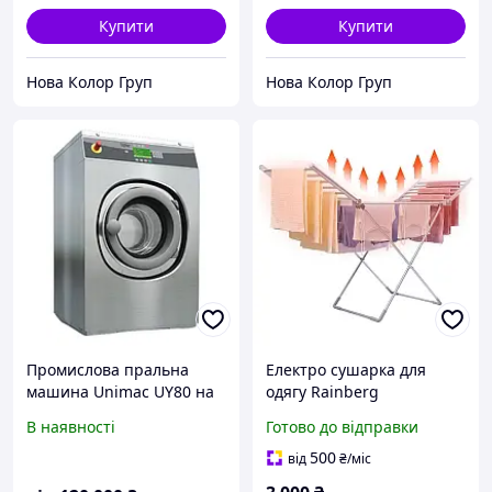
Купити
Купити
Нова Колор Груп
Нова Колор Груп
Промислова пральна
Електро сушарка для
машина Unimac UY80 на
одягу Rainberg
8 кг
Портативна електрична
В наявності
Готово до відправки
сушарка для білизни
Електросушка для одягу
500
від
₴
/міс