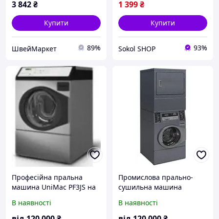
3 842
₴
1 399
₴
Купити
Купити
89%
93%
ШвейМаркет
Sokol SHOP
Професійна пральна
Промислова прально-
машина UniMac PF3JS на
сушильна машина
10-13 кг
Unimac PT3 (стек) на 10/10
В наявності
В наявності
кг
від
120 000
₴
від
120 000
₴