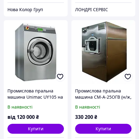
Нова Колор Груп
ЛОНДРІ СЕРВІС
Промислова пральна
Промислова пральна
машина Unimac UY105 на
машина СМ-А-25ОГВ (н/ж,
11 кг
з віджиманням, без
В наявності
В наявності
електричного нагрівання)
від
120 000
₴
330 200
₴
Купити
Купити