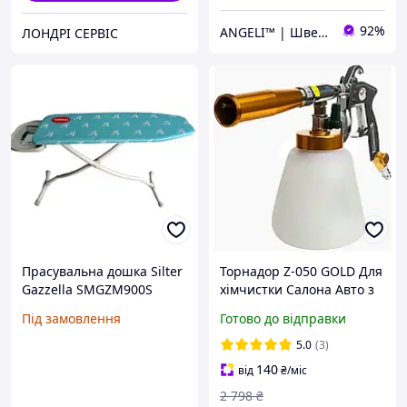
92%
ANGELI™ | Швейне обладнання
ЛОНДРІ СЕРВІС
Прасувальна дошка Silter
Торнадор Z-050 GOLD Для
Gazzella SMGZM900S
хімчистки Салона Авто з
регулятором подавання
Під замовлення
Готово до відправки
повітря Tornador
5.0
(3)
140
від
₴
/міс
2 798
₴