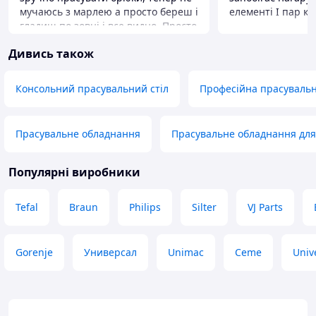
мучаюсь з марлею а просто береш і
елементі І
гладиш по зовні і все видно. Просто
Переваги
топова штука. Пружина трохи
Ціна-якість
Дивись також
сильна і відчуваю що прорве
Недоліки
насадку але поки тримається
Немає
Переваги
Консольний прасувальний стіл
Професійна прасуваль
Дуже зручно гладити брюки зі
стрілками
Недоліки
Прасувальне обладнання
Прасувальне обладнання для 
Пружина дуже потужна і сильно
натягує - що думаю скоро може
Популярні виробники
прорвати
Tefal
Braun
Philips
Silter
VJ Parts
Gorenje
Универсал
Unimac
Ceme
Univ