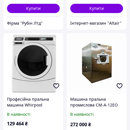
Купити
Купити
Фірма "Рубін Лтд"
Інтернет-магазин "Altair"
Професійна пральна
Машина пральна
машина Whirpool
промислова СМ-А-12ЕО
MHN33PNCGW
(н/ж, з відтискачем,
В наявності
В наявності
електричним різновидом
обігрівання)
129 464
₴
272 000
₴