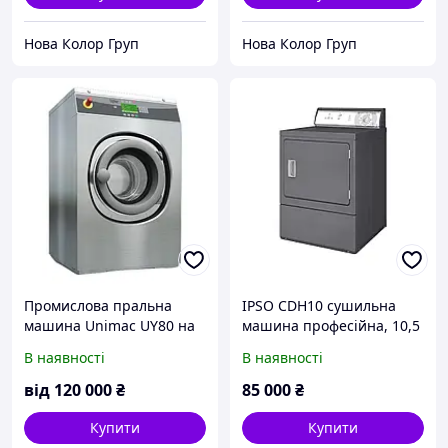
Нова Колор Груп
Нова Колор Груп
Промислова пральна
IPSO CDH10 сушильна
машина Unimac UY80 на
машина професійна, 10,5
8 кг
кг
В наявності
В наявності
від
120 000
₴
85 000
₴
Купити
Купити