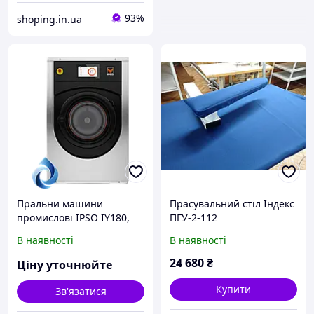
93%
shoping.in.ua
Пральни машини
Прасувальний стіл Індекс
промислові IPSO IY180,
ПГУ-2-112
18-20 кг
В наявності
В наявності
24 680
₴
Ціну уточнюйте
Купити
Зв'язатися