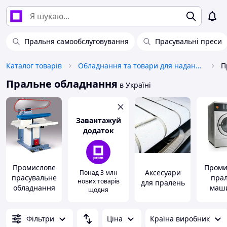
Пральня самообслуговування
Прасувальні преси
Каталог товарів
Обладнання та товари для надання послуг
П
Пральне обладнання
в Україні
Завантажуй
додаток
Промислове
Проми
Аксесуари
Понад 3 млн
прасувальне
прал
нових товарів
для пралень
обладнання
маш
щодня
Фільтри
Ціна
Країна виробник