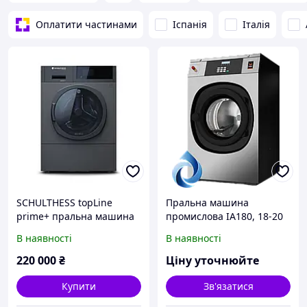
Оплатити частинами
Іспанія
Італія
SCHULTHESS topLine
Пральна машина
prime+ пральна машина
промислова IA180, 18-20
професійна, 8 кг
кг
В наявності
В наявності
220 000
₴
Ціну уточнюйте
Купити
Зв'язатися